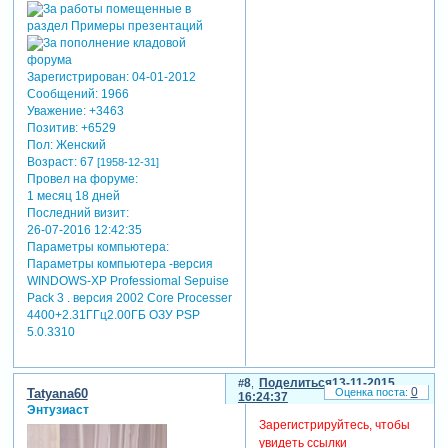
Зарегистрирован
: 04-01-2012
Сообщений:
1966
Уважение:
+3463
Позитив:
+6529
Пол:
Женский
Возраст:
67
[1958-12-31]
Провел на форуме:
1 месяц 18 дней
Последний визит:
26-07-2016 12:42:35
Параметры компьютера:
Параметры компьютера -версия
WINDOWS-XP Professiomal Sepuise
Pack 3 . версия 2002 Core Processer
4400+2.31ГГц2.00ГБ ОЗУ PSP
5.0.3310
8
Поделиться
13-11-2015
0
Tatyana60
16:24:37
Энтузиаст
Зарегистрируйтесь, чтобы
увидеть ссылки