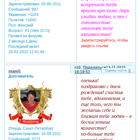
Зарегистрирован
: 05-06-2011
встречает тебя
Сообщений:
997
яркими красками. дари
Уважение:
+1103
улыбки людям, и они с
Позитив:
+1640
готовностью
Пол:
Женский
ответят тебе
Возраст:
61
[1964-10-23]
взаимностью!
Провел на форуме:
Зарегистрируйтесь, чтобы
2 месяца 1 день
увидеть ссылки
Последний визит:
20-02-2022 12:41:48
10
Поделиться
13-11-2015
0
mamlj
18:19:53
Долгожитель
оленька!
поздравляю с днем
рождения! счастья
тебе, вдохновения, а
еще того, чего ты
желаешь себе и
близким тебе людям – в
бесчисленном
количестве!
Откуда:
Санкт-Петербург
по-больше тебе
Зарегистрирован
: 16-09-2011
Сообщений:
3273
солнца! любви!