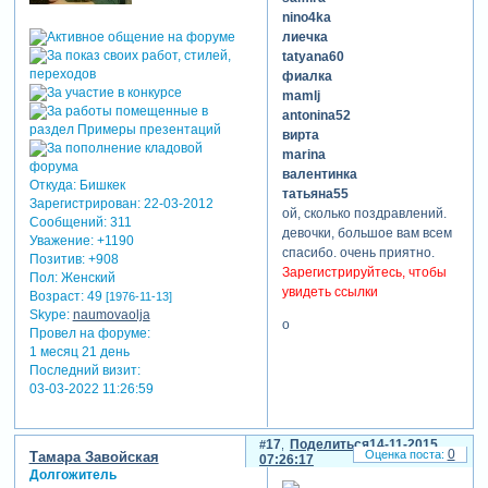
nino4ka
лиечка
tatyana60
фиалка
mamlj
antonina52
вирта
marina
валентинка
Откуда:
Бишкек
татьяна55
Зарегистрирован
: 22-03-2012
ой, сколько поздравлений.
Сообщений:
311
девочки, большое вам всем
Уважение:
+1190
спасибо. очень приятно.
Позитив:
+908
Зарегистрируйтесь, чтобы
Пол:
Женский
увидеть ссылки
Возраст:
49
[1976-11-13]
Skype:
naumovaolja
о
Провел на форуме:
1 месяц 21 день
Последний визит:
03-03-2022 11:26:59
17
Поделиться
14-11-2015
0
Тамара Завойская
07:26:17
Долгожитель