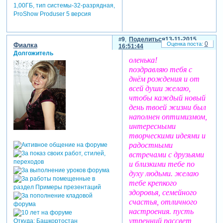
1,00ГБ, тип системы-32-разрядная,
ProShow Produser 5 версия
9
Поделиться
13-11-2015
0
Фиалка
16:51:44
Долгожитель
оленька!
поздравляю тебя с
днём рождения и от
всей души желаю,
чтобы каждый новый
день твоей жизни был
наполнен оптимизмом,
интересными
творческими идеями и
радостными
встречами с друзьями
и близкими тебе по
духу людьми. желаю
тебе крепкого
здоровья, семейного
счастья, отличного
настроения. пусть
утренний рассвет
Откуда:
Башкортостан