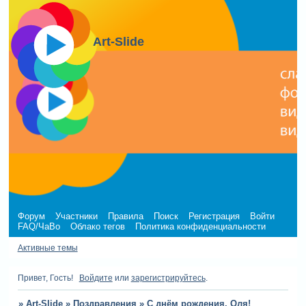
Art-Slide
Форум
Участники
Правила
Поиск
Регистрация
Войти
FAQ/ЧаВо
Облако тегов
Политика конфиденциальности
Активные темы
Привет, Гость!
Войдите
или
зарегистрируйтесь
.
»
Art-Slide
»
Поздравления
»
С днём рождения, Оля!