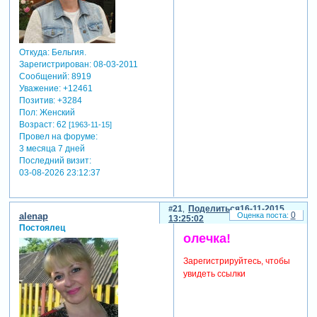
Откуда:
Бельгия.
Зарегистрирован
: 08-03-2011
Сообщений:
8919
Уважение:
+12461
Позитив:
+3284
Пол:
Женский
Возраст:
62
[1963-11-15]
Провел на форуме:
3 месяца 7 дней
Последний визит:
03-08-2026 23:12:37
21
Поделиться
16-11-2015
0
alenap
13:25:02
Постоялец
олечка!
Зарегистрируйтесь, чтобы
увидеть ссылки