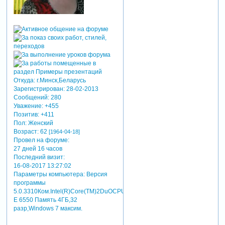
Откуда:
г.Минск,Беларусь
Зарегистрирован
: 28-02-2013
Сообщений:
280
Уважение:
+455
Позитив:
+411
Пол:
Женский
Возраст:
62
[1964-04-18]
Провел на форуме:
27 дней 16 часов
Последний визит:
16-08-2017 13:27:02
Параметры компьютера:
Версия
программы
5.0.3310Ком.Intel(R)Core(TM)2DuOCPU
E 6550 Память 4ГБ,32
разр,Windows 7 максим.