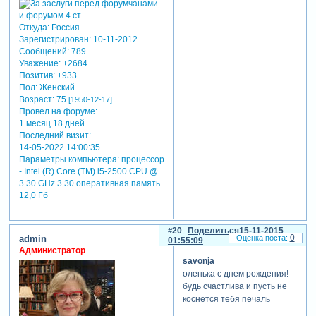
Откуда:
Россия
Зарегистрирован
: 10-11-2012
Сообщений:
789
Уважение:
+2684
Позитив:
+933
Пол:
Женский
Возраст:
75
[1950-12-17]
Провел на форуме:
1 месяц 18 дней
Последний визит:
14-05-2022 14:00:35
Параметры компьютера:
процессор
- Intel (R) Core (TM) i5-2500 CPU @
3.30 GHz 3.30 оперативная память
12,0 Гб
20
Поделиться
15-11-2015
0
admin
01:55:09
Администратор
savonja
оленька с днем рождения!
будь счастлива и пусть не
коснется тебя печаль