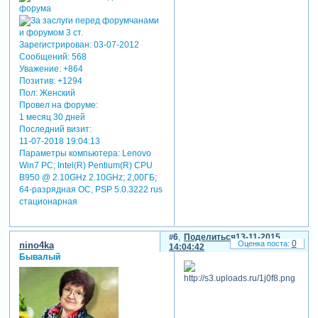
Зарегистрирован
: 03-07-2012
Сообщений:
568
Уважение:
+864
Позитив:
+1294
Пол:
Женский
Провел на форуме:
1 месяц 30 дней
Последний визит:
11-07-2018 19:04:13
Параметры компьютера:
Lenovo
Win7 PC; Intel(R) Pentium(R) CPU
B950 @ 2.10GHz 2.10GHz; 2,00ГБ;
64-разрядная ОС, PSP 5.0.3222 rus
стационарная
6
Поделиться
13-11-2015
0
nino4ka
14:04:42
Бывалый