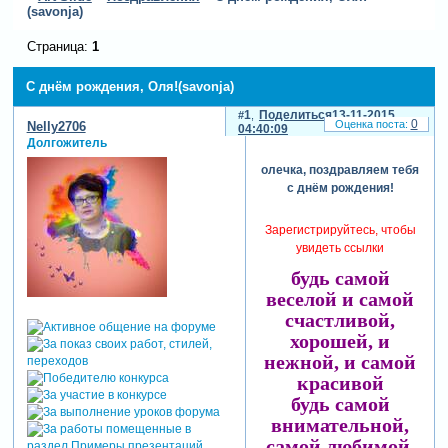
(savonja)
Страница:
1
С днём рождения, Оля!(savonja)
1
Поделиться
13-11-2015
0
Nelly2706
04:40:09
Долгожитель
олечка, поздравляем тебя
с днём рождения!
Зарегистрируйтесь, чтобы
увидеть ссылки
будь самой
веселой и самой
счастливой,
хорошей, и
нежной, и самой
красивой
будь самой
внимательной,
самой любимой,