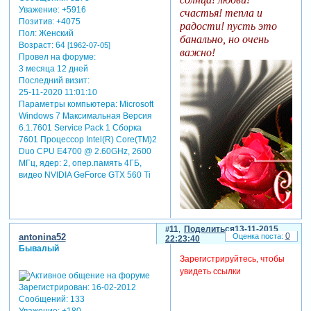
Уважение:
+5916
счастья! тепла и
Позитив:
+4075
радости! пусть это
Пол:
Женский
банально, но очень
Возраст:
64
[1962-07-05]
важно!
Провел на форуме:
3 месяца 12 дней
Последний визит:
25-11-2020 11:01:10
Параметры компьютера:
Microsoft
Windows 7 Максимальная Версия
6.1.7601 Service Pack 1 Сборка
7601 Процессор Intel(R) Core(TM)2
Duo CPU E4700 @ 2.60GHz, 2600
МГц, ядер: 2, опер.память 4ГБ,
видео NVIDIA GeForce GTX 560 Ti
11
Поделиться
13-11-2015
0
antonina52
22:23:40
Бывалый
Зарегистрируйтесь, чтобы
увидеть ссылки
Зарегистрирован
: 16-02-2012
Сообщений:
133