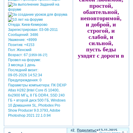
простой,
обаятельной,
неповторимой,
и доброй, и
Откуда:
Киев-Кемерово
строгой, и
Зарегистрирован
: 03-08-2011
Сообщений:
3486
слабой, и
Уважение:
+8999
сильной,
Позитив:
+4153
пусть беды
Пол:
Женский
уходят с дороги в
Возраст:
67
[1959-06-27]
Провел на форуме:
бессилии.
3 месяца 1 день
пусть сбудется
Последний визит:
все, что ты
09-05-2026 14:52:34
хочешь сама.
Предупреждения:
0
Параметры компьютера:
ПК DEXP
любви тебе,
Atlas H282 [Intel Core i5 10400,
веры, надежды,
6x2900 МГц, 8 ГБ DDR4, SSD 240
добра!
ГБ + второй диск 500 ГБ, Windows
10 Домашняя SL, Photodex Pro
Зарегистрируйтесь, чтобы
Show Producer 9.0.3793, Adobe
увидеть ссылки
Photoshop 2021 22.1.0.94
2
Поделиться
13-11-2015