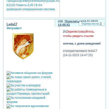
Процессор:Intel(R)Pentium(R)DualCPU
E2220 Память-2,00 ГБ 64-
разрядная операционная система
19
Поделиться
14-11-2015
0
Leda17
14:46:41
Энтузиаст
[/b]
Зарегистрируйтесь,
чтобы увидеть ссылки
олечка, с днем рождения!
отредактировано leda17
(14-11-2015 14:47:25)