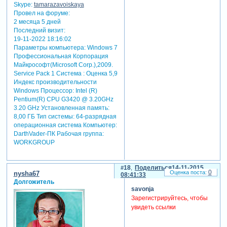
Skype:
tamarazavoiskaya
Провел на форуме:
2 месяца 5 дней
Последний визит:
19-11-2022 18:16:02
Параметры компьютера:
Windows 7
Профессиональная Корпорация
Майкрософт(Microsoft Corp.),2009.
Service Pack 1 Система : Оценка 5,9
Индекс производительности
Windows Процессор: Intel (R)
Pentium(R) CPU G3420 @ 3.20GHz
3.20 GHz Установленная память:
8,00 ГБ Тип системы: 64-разрядная
операционная система Компьютер:
DarthVader-ПК Рабочая группа:
WORKGROUP
18
Поделиться
14-11-2015
0
nysha67
08:41:33
Долгожитель
savonja
Зарегистрируйтесь, чтобы
увидеть ссылки