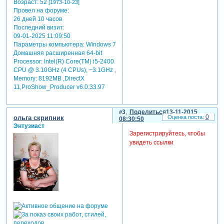
Возраст:
52
[1973-10-23]
Провел на форуме:
26 дней 10 часов
Последний визит:
09-01-2025 11:09:50
Параметры компьютера:
Windows 7
Домашняя расширенная 64-bit
Processor: Intel(R) Core(TM) i5-2400
CPU @ 3.10GHz (4 CPUs), ~3.1GHz ,
Memory: 8192MB ,DirectX
11,ProShow_Producer v6.0.33.97
3
Поделиться
13-11-2015
0
ольга скрипник
08:30:50
Энтузиаст
Зарегистрируйтесь, чтобы
увидеть ссылки