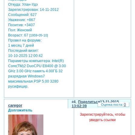
Откуда:
Улан-Удэ
Зарегистрирован
: 14-11-2012
Сообщений:
627
Уважение:
+867
Позитив:
+3407
Пол:
Женский
Возраст:
67
[1959-05-10]
Провел на форуме:
1 месяц 7 дней
Последний визит:
10-10-2025 12:00:42
Параметры компьютера:
Intel(R)
Core(TM)2 DuoCPU E8400 @ 3.00
GHz 3.00 GHz память 4.00ГБ 32
разрядная Windows7
максимальная.PSP 5.00 3280
русифицир.
4
Поделиться
13-11-2015
0
caregor
13:02:39
Долгожитель
Зарегистрируйтесь, чтобы
увидеть ссылки