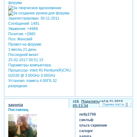
Зарегистрирован
: 30-11-2011
Сообщений:
1491
Уважение:
+4968
Позитив:
+2885
Пол:
Женский
Провел на форуме:
1 месяц 21 день
Последний визит:
25-02-2017 00:51:15
Параметры компьютера:
Процессор- intel( R) Pentium(R)CRU
G2030 @ 3.00GHz 3.00GHz
Установл. память 4.00ГБ 32
разрядная.
16
Поделиться
14-11-2015
0
savonja
05:13:34
Постоялец
nelly2706
свельф
ольга скрипник
caregor
samira