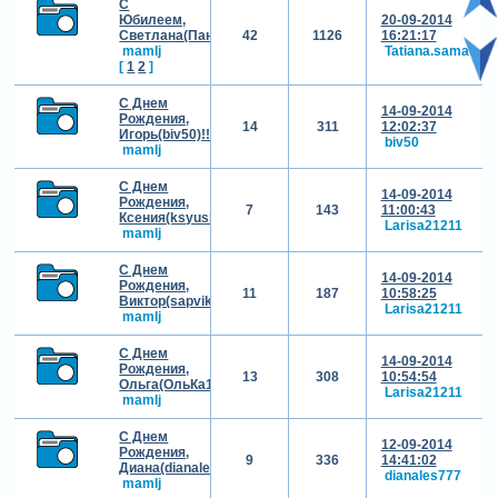
С
Юбилеем,
20-09-2014
Светлана(Пандора)!!!!!
42
1126
16:21:17
mamlj
Tatiana.sama
[
1
2
]
С Днем
14-09-2014
Рождения,
14
311
12:02:37
Игорь(biv50)!!!
biv50
mamlj
С Днем
14-09-2014
Рождения,
7
143
11:00:43
Ксения(ksyushasss)!!!
Larisa21211
mamlj
С Днем
14-09-2014
Рождения,
11
187
10:58:25
Виктор(sapvik)!!!
Larisa21211
mamlj
С Днем
14-09-2014
Рождения,
13
308
10:54:54
Ольга(ОльКа1009)!!!
Larisa21211
mamlj
С Днем
12-09-2014
Рождения,
9
336
14:41:02
Диана(dianales777)!!!
dianales777
mamlj