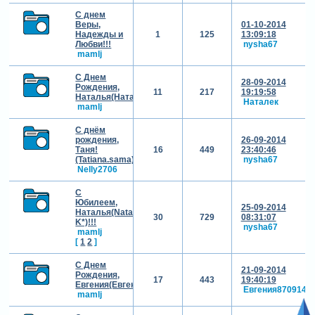
С днем
Веры,
01-10-2014
Надежды и
1
125
13:09:18
Любви!!!
nysha67
mamlj
С Днем
28-09-2014
Рождения,
11
217
19:19:58
Наталья(Наталек)!!!
Наталек
mamlj
С днём
рождения,
26-09-2014
Таня!
16
449
23:40:46
(Tatiana.sama)
nysha67
Nelly2706
С
Юбилеем,
25-09-2014
Наталья(Nataliya
30
729
08:31:07
K*)!!!
nysha67
mamlj
[
1
2
]
С Днем
21-09-2014
Рождения,
17
443
19:40:19
Евгения(Евгения870914)!!!
Евгения870914
mamlj