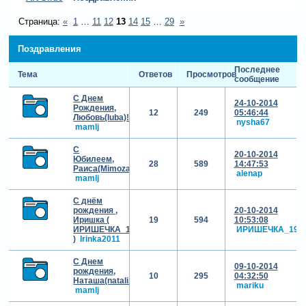
Страница:
«
1
…
11
12
13
14
15
…
29
»
Поздравления
Последнее
Тема
Ответов
Просмотров
сообщение
С Днем
24-10-2014
Рождения,
12
249
05:46:44
Любовь(luba)!!!
nysha67
mamlj
С
20-10-2014
Юбилеем,
28
589
14:47:53
Раиса(Mimoza2012)!!!
alenap
mamlj
С днём
рождения ,
20-10-2014
Иришка (
19
594
10:53:08
ИРИШЕЧКА_1986
ИРИШЕЧКА_198
)
Irinka2011
С Днем
09-10-2014
рождения,
10
295
04:32:50
Наташа(natali.roc)!!!
mariku
mamlj