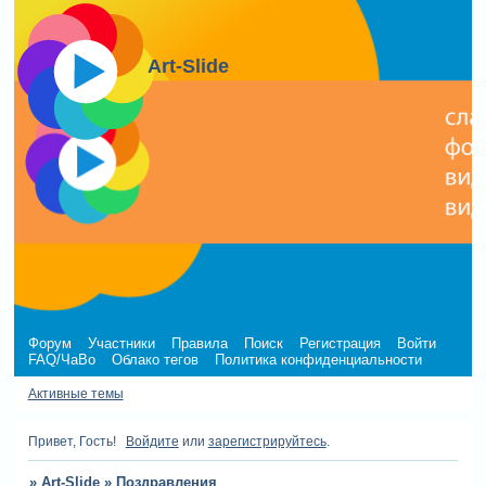
Art-Slide
Форум
Участники
Правила
Поиск
Регистрация
Войти
FAQ/ЧаВо
Облако тегов
Политика конфиденциальности
Активные темы
Привет, Гость!
Войдите
или
зарегистрируйтесь
.
»
Art-Slide
»
Поздравления