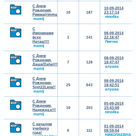
С Днем
10-09-2014
Рождения,
10
187
23:17:14
Римма(rimma.S)!!!
nino4ka
mamlj
С
Именинами
08-09-2014
всех
1
141
22:16:47
Наташ!!!!
Лиечка
mamlj
С Днем
08-09-2014
Рождения,
7
128
18:47:47
Даша(Daha)!!!
алушка
mamlj
С Днем
08-09-2014
Рождения,
25
643
18:42:51
Svet22Lana!!
алушка
mamlj
С Днем
05-09-2014
Рождения,
10
203
15:43:06
Надежда.е!!!
nino4ka
mamlj
С началом
01-09-2014
учебного
0
111
08:59:04
года!
НИКОЛАЕВНА