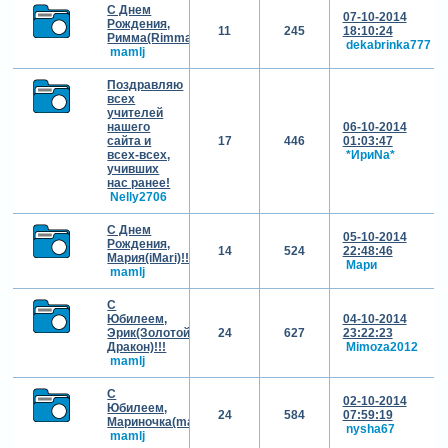
С Днем
07-10-2014
Рождения,
11
245
18:10:24
Римма(Rimma)!!!
dekabrinka777
mamlj
Поздравляю
всех
учителей
нашего
06-10-2014
сайта и
17
446
01:03:47
всех-всех,
*ИриNа*
учивших
нас ранее!
Nelly2706
С Днем
05-10-2014
Рождения,
14
524
22:48:46
Мария(iMari)!!!
Мари
mamlj
С
Юбилеем,
04-10-2014
Эрик(Золотой
24
627
23:22:23
Дракон)!!!
Mimoza2012
mamlj
С
02-10-2014
Юбилеем,
24
584
07:59:19
Мариночка(marina)!!!!
nysha67
mamlj