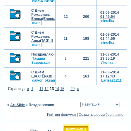
НИКОЛАЕВНА
С Днем
01-09-2014
Рождения,
12
200
01:49:54
Елена(Еленка1)!!!
nino4ka
mamlj
С Днем
01-09-2014
Рождения,
11
198
01:44:56
Анна(TAG)!!!
nino4ka
mamlj
Поздравляю!
31-08-2014
Тамара
3
221
19:35:19
Завойская
Лиечка
С Днём
31-08-2014
ШАХТЁРА!!!!!
4
163
17:12:43
gajvor_oksana
Larisa21211
Страница:
«
1
…
11
12
13
14
15
…
29
»
»
Art-Slide
»
Поздравления
Рейтинг форумов
|
Создать форум бесплатно