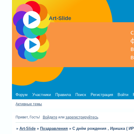
Art-Slide
Форум
Участники
Правила
Поиск
Регистрация
Войти
Активные темы
Привет, Гость!
Войдите
или
зарегистрируйтесь
.
»
Art-Slide
»
Поздравления
»
С днём рождения , Иришка ( И