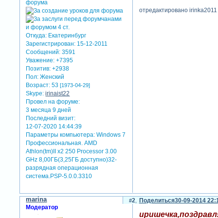
отредактировано irinka2011 
Откуда:
Екатеринбург
Зарегистрирован
: 15-12-2011
Сообщений:
3591
Уважение:
+7395
Позитив:
+2938
Пол:
Женский
Возраст:
53
[1973-04-29]
Skype:
irinaist22
Провел на форуме:
3 месяца 9 дней
Последний визит:
12-07-2020 14:44:39
Параметры компьютера:
Windows 7
Профессиональная. AMD
Athlon(tm)II x2 250 Processor 3.00
GHz 8,00ГБ(3,25ГБ доступно)32-
разрядная операционная
система.PSP-5.0.0.3310
marina
2
Поделиться
30-09-2014 22:
Модератор
иришечка,поздравл