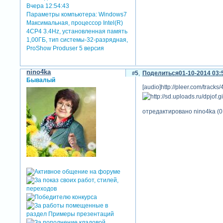
Вчера 12:54:43
Параметры компьютера:
Windows7
Максимальная, процессор Intel(R)
4CP4 3.4Hz, установленная память
1,00ГБ, тип системы-32-разрядная,
ProShow Produser 5 версия
nino4ka
5
Поделиться
01-10-2014 03:
Бывалый
[audio]http://pleer.com/tracks
отредактировано nino4ka (0