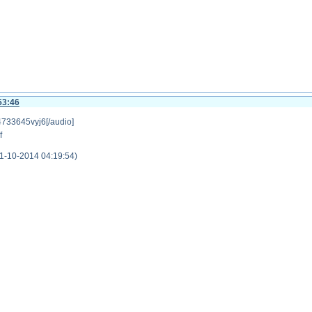
53:46
/4733645vyj6[/audio]
1-10-2014 04:19:54)