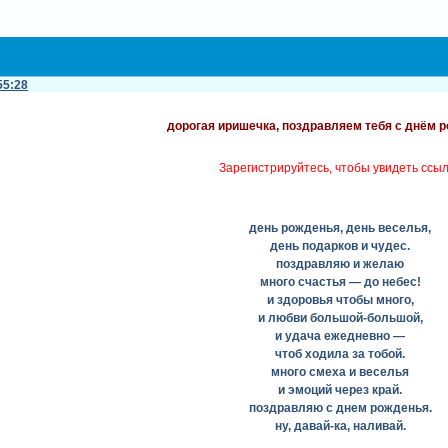
55:28
дорогая иришечка, поздравляем тебя с днём р
Зарегистрируйтесь, чтобы увидеть ссы
день рожденья, день веселья,
день подарков и чудес.
поздравляю и желаю
много счастья — до небес!
и здоровья чтобы много,
и любви большой-большой,
и удача ежедневно —
чтоб ходила за тобой.
много смеха и веселья
и эмоций через край.
поздравляю с днем рожденья.
ну, давай-ка, наливай.