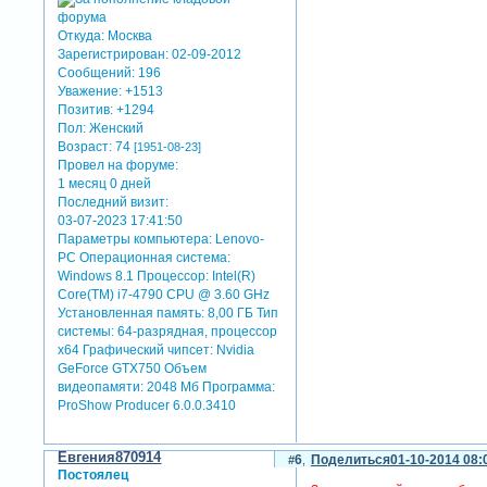
Откуда:
Москва
Зарегистрирован
: 02-09-2012
Сообщений:
196
Уважение:
+1513
Позитив:
+1294
Пол:
Женский
Возраст:
74
[1951-08-23]
Провел на форуме:
1 месяц 0 дней
Последний визит:
03-07-2023 17:41:50
Параметры компьютера:
Lenovo-
PC Операционная система:
Windows 8.1 Процессор: Intel(R)
Core(TM) i7-4790 CPU @ 3.60 GHz
Установленная память: 8,00 ГБ Тип
системы: 64-разрядная, процессор
х64 Графический чипсет: Nvidia
GeForce GTX750 Объем
видеопамяти: 2048 Мб Программа:
ProShow Producer 6.0.0.3410
Евгения870914
6
Поделиться
01-10-2014 08:
Постоялец