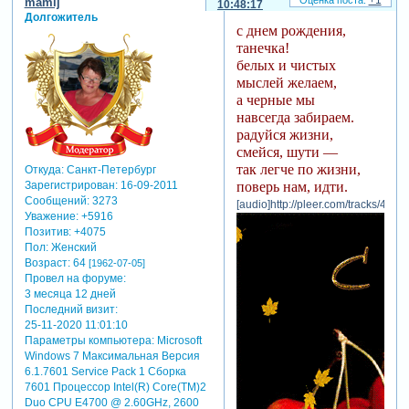
+1
mamlj
10:48:17
Долгожитель
с днем рождения,
танечка!
белых и чистых
мыслей желаем,
а черные мы
навсегда забираем.
радуйся жизни,
смейся, шути —
так легче по жизни,
Откуда:
Санкт-Петербург
поверь нам, идти.
Зарегистрирован
: 16-09-2011
Сообщений:
3273
[audio]http://pleer.com/tracks/4617
Уважение:
+5916
Позитив:
+4075
Пол:
Женский
Возраст:
64
[1962-07-05]
Провел на форуме:
3 месяца 12 дней
Последний визит:
25-11-2020 11:01:10
Параметры компьютера:
Microsoft
Windows 7 Максимальная Версия
6.1.7601 Service Pack 1 Сборка
7601 Процессор Intel(R) Core(TM)2
Duo CPU E4700 @ 2.60GHz, 2600