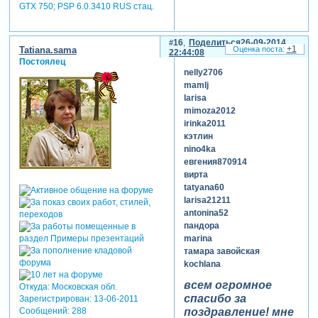
GTX 750; PSP 6.0.3410 RUS стац.
16
Поделиться
26-09-2014
+1
Tatiana.sama
22:44:08
Постоялец
nelly2706
mamlj
larisa
mimoza2012
irinka2011
кэтлин
nino4ka
евгения870914
вирта
tatyana60
larisa21211
antonina52
пандора
marina
тамара завойская
kochlana
всем огромное
Откуда:
Московская обл.
спасибо за
Зарегистрирован
: 13-06-2011
поздравление! мне
Сообщений:
288