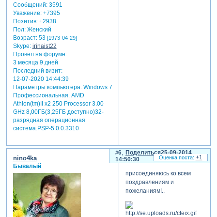
Сообщений:
3591
Уважение:
+7395
Позитив:
+2938
Пол:
Женский
Возраст:
53
[1973-04-29]
Skype:
irinaist22
Провел на форуме:
3 месяца 9 дней
Последний визит:
12-07-2020 14:44:39
Параметры компьютера:
Windows 7
Профессиональная. AMD
Athlon(tm)II x2 250 Processor 3.00
GHz 8,00ГБ(3,25ГБ доступно)32-
разрядная операционная
система.PSP-5.0.0.3310
6
Поделиться
25-09-2014
+1
nino4ka
14:50:30
Бывалый
присоединяюсь ко всем
поздравлениям и
пожеланиям!..