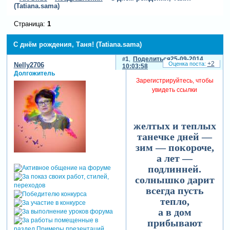
(Tatiana.sama)
Страница:
1
С днём рождения, Таня! (Tatiana.sama)
1
Поделиться
25-09-2014
+2
Nelly2706
10:03:58
Долгожитель
Зарегистрируйтесь, чтобы
увидеть ссылки
желтых и теплых
танечке дней —
зим — покороче,
а лет —
подлинней.
солнышко дарит
всегда пусть
тепло,
а в дом
прибывают