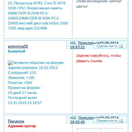
слова восхищения шепчут
10, Процессор INTEL Core i5-3470
цветы!
3200 CРU. Оперативная память
DIMM DDR-III 2048 РC3-
10600,DIMM DDR-III 4096 РC3-
10600,жесткий диск sata 6Gb/s 1000
7200, вид.адап.1024Mb
11
Поделиться
25-09-2014
+1
antonina52
18:03:21
Бывалый
Зарегистрируйтесь, чтобы
увидеть ссылки
Зарегистрирован
: 16-02-2012
Сообщений:
133
Уважение:
+180
Позитив:
+580
Провел на форуме:
29 дней 17 часов
Последний визит:
23-11-2019 23:18:57
12
Поделиться
25-09-2014
+1
Пандора
18:42:45
Администратор