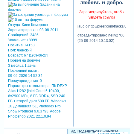
любовь и добро.
Зарегистрируйтесь, чтобы
увидеть ссылки
Откуда:
Киев-Кемерово
[audio]http://pleer.com/tracks/6929
Зарегистрирован
: 03-08-2011
Сообщений:
3486
отредактировано nelly2706
Уважение:
+8999
(25-09-2014 10:13:02)
Позитив:
+4153
Пол:
Женский
Возраст:
67
[1959-06-27]
Провел на форуме:
3 месяца 1 день
Последний визит:
09-05-2026 14:52:34
Предупреждения:
0
Параметры компьютера:
ПК DEXP
Atlas H282 [Intel Core i5 10400,
6x2900 МГц, 8 ГБ DDR4, SSD 240
ГБ + второй диск 500 ГБ, Windows
10 Домашняя SL, Photodex Pro
Show Producer 9.0.3793, Adobe
Photoshop 2021 22.1.0.94
2
Поделиться
25-09-2014