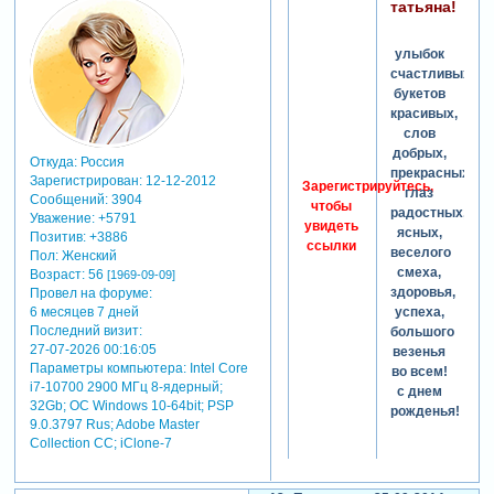
татьяна!
улыбок
счастливых,
букетов
красивых,
слов
добрых,
Откуда:
Россия
прекрасных,
Зарегистрирован
: 12-12-2012
Зарегистрируйтесь,
глаз
Сообщений:
3904
чтобы
радостных,
Уважение:
+5791
увидеть
ясных,
Позитив:
+3886
ссылки
веселого
Пол:
Женский
смеха,
Возраст:
56
[1969-09-09]
здоровья,
Провел на форуме:
6 месяцев 7 дней
успеха,
Последний визит:
большого
27-07-2026 00:16:05
везенья
Параметры компьютера:
Intel Core
во всем!
i7-10700 2900 МГц 8-ядерный;
с днем
32Gb; ОС Windows 10-64bit; PSP
рожденья!
9.0.3797 Rus; Adobe Master
Collection СС; iClone-7