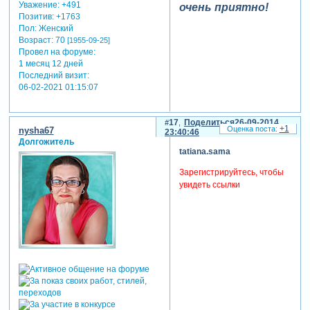
Уважение:
+491
очень приятно!
Позитив:
+1763
Пол:
Женский
Возраст:
70
[1955-09-25]
Провел на форуме:
1 месяц 12 дней
Последний визит:
06-02-2021 01:15:07
17
Поделиться
26-09-2014
+1
nysha67
23:40:46
Долгожитель
tatiana.sama
Зарегистрируйтесь, чтобы
увидеть ссылки