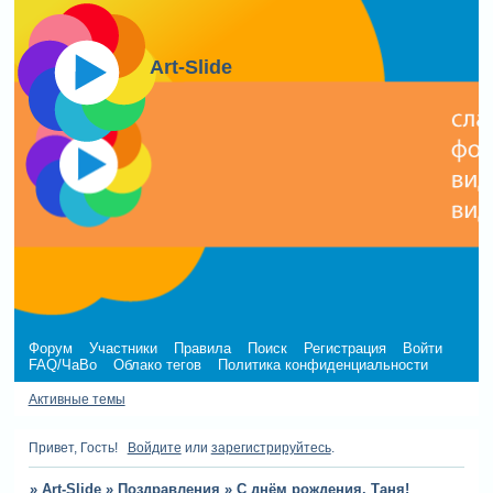
Art-Slide
Форум
Участники
Правила
Поиск
Регистрация
Войти
FAQ/ЧаВо
Облако тегов
Политика конфиденциальности
Активные темы
Привет, Гость!
Войдите
или
зарегистрируйтесь
.
»
Art-Slide
»
Поздравления
»
С днём рождения, Таня!