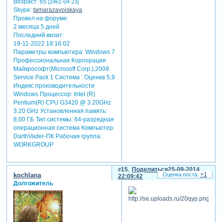
Возраст:
65
[1961-04-23]
Skype:
tamarazavoiskaya
Провел на форуме:
2 месяца 5 дней
Последний визит:
19-11-2022 18:16:02
Параметры компьютера:
Windows 7
Профессиональная Корпорация
Майкрософт(Microsoft Corp.),2009.
Service Pack 1 Система : Оценка 5,9
Индекс производительности
Windows Процессор: Intel (R)
Pentium(R) CPU G3420 @ 3.20GHz
3.20 GHz Установленная память:
8,00 ГБ Тип системы: 64-разрядная
операционная система Компьютер:
DarthVader-ПК Рабочая группа:
WORKGROUP
15
Поделиться
25-09-2014
+1
kochlana
22:09:42
Долгожитель