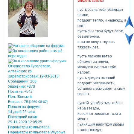
увидеть ссылки
пусть осень тебя убаюкает
нежно,
подарит тепло, и надежду, и
свет.
пусть сны твои будут легки,
безмятежны,
и ты не почувствуешь
тяжести лет.
пусть ласково ветер
обнимет за плечи,
Откуда:
село Гуселетово,
мелодию счастья тебе
Алтайского кр
напоет.
Зарегистрирован
: 19-03-2013
пусть дождик осенний
Сообщений:
266
подарит беспечность,
Уважение:
+370
усталость всю смоет, а силу
Позитив:
+542
вернет.
Пол:
Женский
Возраст:
76
[1950-08-07]
пускай улыбнуться тебе с
Провел на форуме:
неба звезды,
14 дней 23 часа
исполнят желанья твои и
Последний визит:
мечты.
29-11-2020 12:05:25
пьянящим напитком любви
Параметры компьютера:
станет воздух,
Параметры компьютера:Wiydows