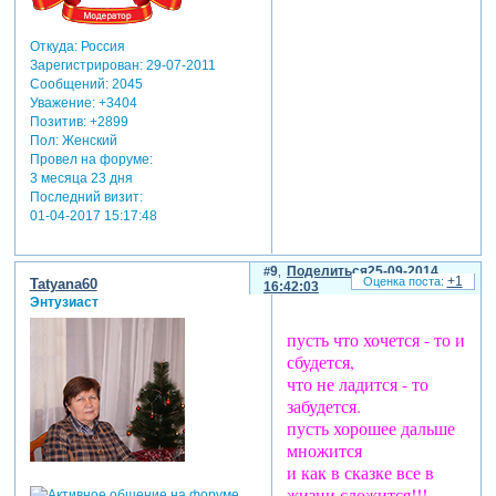
Откуда:
Россия
Зарегистрирован
: 29-07-2011
Сообщений:
2045
Уважение:
+3404
Позитив:
+2899
Пол:
Женский
Провел на форуме:
3 месяца 23 дня
Последний визит:
01-04-2017 15:17:48
9
Поделиться
25-09-2014
+1
Tatyana60
16:42:03
Энтузиаст
пусть что хочется - то и
сбудется,
что не ладится - то
забудется.
пусть хорошее дальше
множится
и как в сказке все в
жизни сложится!!!