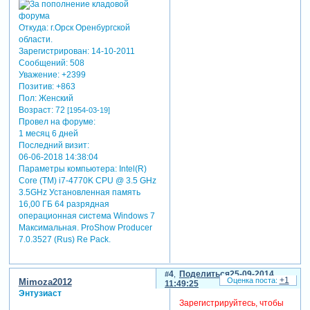
Откуда:
г.Орск Оренбургской
области.
Зарегистрирован
: 14-10-2011
Сообщений:
508
Уважение:
+2399
Позитив:
+863
Пол:
Женский
Возраст:
72
[1954-03-19]
Провел на форуме:
1 месяц 6 дней
Последний визит:
06-06-2018 14:38:04
Параметры компьютера:
Intel(R)
Core (TM) i7-4770K CPU @ 3.5 GHz
3.5GHz Установленная память
16,00 ГБ 64 разрядная
операционная система Windows 7
Максимальная. ProShow Producer
7.0.3527 (Rus) Re Pack.
4
Поделиться
25-09-2014
+1
Mimoza2012
11:49:25
Энтузиаст
Зарегистрируйтесь, чтобы