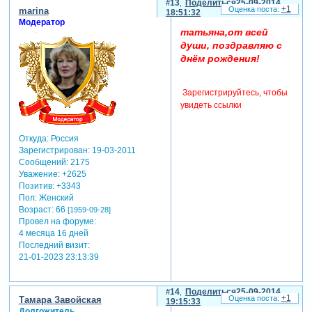
13
Поделиться
25-09-2014
+1
marina
18:51:32
Модератор
татьяна,от всей
души, поздравляю с
днём рождения!
Зарегистрируйтесь, чтобы
увидеть ссылки
Откуда:
Россия
Зарегистрирован
: 19-03-2011
Сообщений:
2175
Уважение:
+2625
Позитив:
+3343
Пол:
Женский
Возраст:
66
[1959-09-28]
Провел на форуме:
4 месяца 16 дней
Последний визит:
21-01-2023 23:13:39
14
Поделиться
25-09-2014
+1
Тамара Завойская
19:15:33
Долгожитель