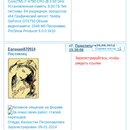
Core(TM) i7-4790 CPU @ 3.60 GHz
Установленная память: 8,00 ГБ Тип
системы: 64-разрядная, процессор
х64 Графический чипсет: Nvidia
GeForce GTX750 Объем
видеопамяти: 2048 Мб Программа:
ProShow Producer 6.0.0.3410
7
Поделиться
25-09-2014
+1
Евгения870914
15:38:06
Постоялец
Зарегистрируйтесь, чтобы
увидеть ссылки
Откуда:
Казахстан Петропавловск
Зарегистрирован
: 09-01-2014