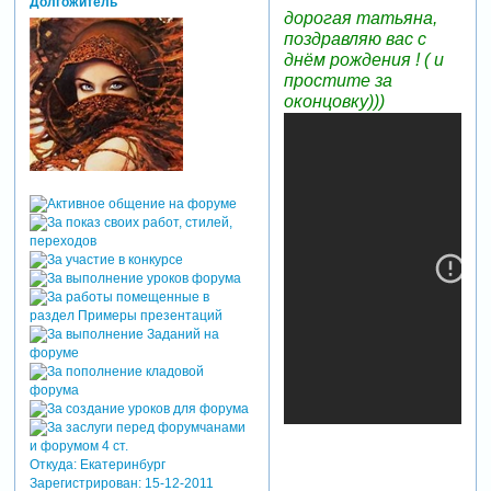
Долгожитель
дорогая татьяна,
поздравляю вас с
днём рождения ! ( и
простите за
оконцовку)))
Откуда:
Екатеринбург
Зарегистрирован
: 15-12-2011