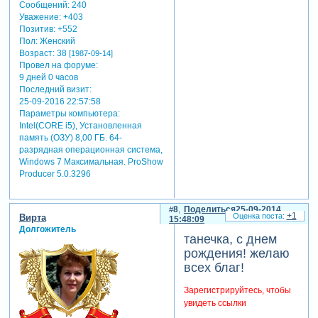
Сообщений:
240
Уважение:
+403
Позитив:
+552
Пол:
Женский
Возраст:
38
[1987-09-14]
Провел на форуме:
9 дней 0 часов
Последний визит:
25-09-2016 22:57:58
Параметры компьютера:
Intel(CORE i5), Установленная
память (ОЗУ) 8,00 ГБ. 64-
разрядная операционная система,
Windows 7 Максимальная. ProShow
Producer 5.0.3296
8
Поделиться
25-09-2014
+1
Вирта
15:48:09
Долгожитель
танечка, с днем
рождения! желаю
всех благ!
Зарегистрируйтесь, чтобы
увидеть ссылки