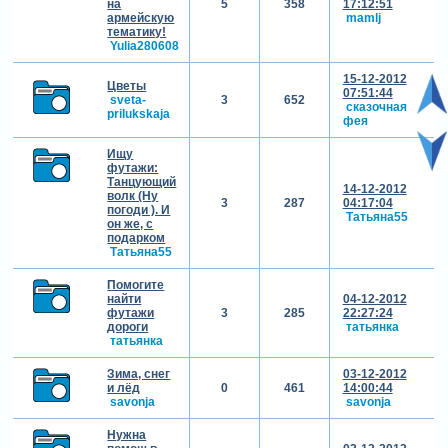
на
5
358
17:12:51
армейскую
mamlj
тематику!
Yulia280608
15-12-2012
Цветы
07:51:44
sveta-
3
652
сказочная
prilukskaja
фея
Ищу
футажи:
Танцующий
14-12-2012
волк (Ну
3
287
04:17:04
погоди ). И
Татьяна55
он же, с
подарком
Татьяна55
Помогите
найти
04-12-2012
футажи
3
285
22:27:24
дороги
татьянка
татьянка
Зима, снег
03-12-2012
и лёд
0
461
14:00:44
savonja
savonja
Нужна