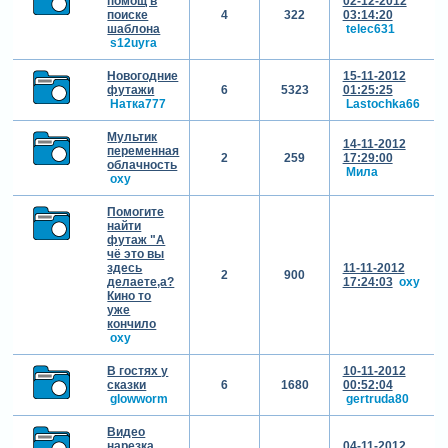
помощ в
02-12-2012
поиске
4
322
03:14:20
шаблона
telec631
s12uyra
Новогодние
15-11-2012
футажи
6
5323
01:25:25
Натка777
Lastochka66
Мультик
14-11-2012
переменная
2
259
17:29:00
облачность
Мила
oxy
Помогите
найти
футаж "А
чё это вы
здесь
11-11-2012
2
900
делаете,а?
17:24:03
oxy
Кино то
уже
кончило
oxy
В гостях у
10-11-2012
сказки
6
1680
00:52:04
glowworm
gertruda80
Видео
нарезка
04-11-2012