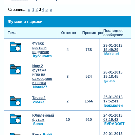
Страница:
«
1
2
3
4
5
»
Футажи и нарезки
Последнее
Тема
Ответов
Просмотров
сообщение
Футаж
29-01-2013
цветы и
4
738
15:49:29
сердечки
Maklaud
Кубаночка
Ищу 2
футажа,
28-01-2013
игра на
8
524
19:18:45
саксофоне
gauss
и волки
Natali27
25-01-2013
Тачки 2
2
1566
17:52:41
ole4ka
Бармалей
Юбилейный
24-01-2013
футаж
10
910
08:19:42
Sonet
EVRADOST
20-01-2013
Ёлка
Bobik