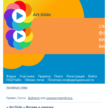
Art-Slide
Форум
Участники
Правила
Поиск
Регистрация
Войти
FAQ/ЧаВо
Облако тегов
Политика конфиденциальности
Активные темы
Привет, Гость!
Войдите
или
зарегистрируйтесь
.
»
Art-Slide
»
Футажи и нарезки