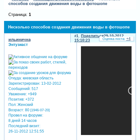
способов создания движения воды в фотошопе
Страница:
1
Несколько способов создания движения воды в фотошопе
1
Поделиться
29-10-2012
+4
ильинична
15:10:23
Энтузиаст
Откуда:
киевская область
Зарегистрирован
: 13-02-2012
Сообщений:
517
Уважение:
+949
Позитив:
+372
Пол:
Женский
Возраст:
80
[1946-07-20]
Провел на форуме:
8 дней 14 часов
Последний визит:
26-11-2012 12:51:55