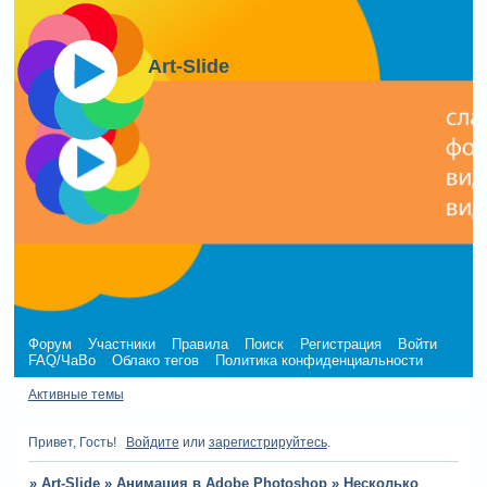
Art-Slide
Форум
Участники
Правила
Поиск
Регистрация
Войти
FAQ/ЧаВо
Облако тегов
Политика конфиденциальности
Активные темы
Привет, Гость!
Войдите
или
зарегистрируйтесь
.
»
Art-Slide
»
Анимация в Adobe Photoshop
»
Несколько