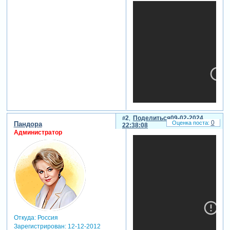
2
Поделиться
09-02-2024
0
Пандора
22:38:08
Администратор
отредактировано
ильинична (29-10-2012
19:38:20)
Откуда:
Россия
Зарегистрирован
: 12-12-2012