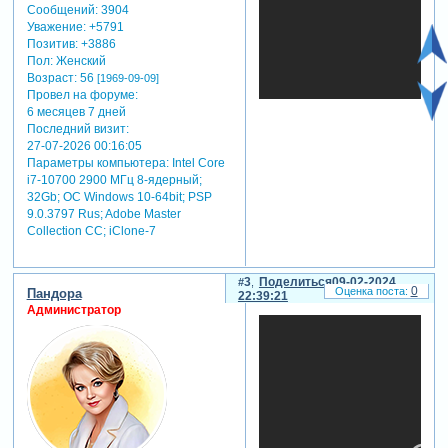
Сообщений:
3904
Уважение:
+5791
Позитив:
+3886
Пол:
Женский
Возраст:
56
[1969-09-09]
Провел на форуме:
6 месяцев 7 дней
Последний визит:
27-07-2026 00:16:05
Параметры компьютера:
Intel Core
i7-10700 2900 МГц 8-ядерный;
32Gb; ОС Windows 10-64bit; PSP
9.0.3797 Rus; Adobe Master
Collection СС; iClone-7
3
Поделиться
09-02-2024
0
Пандора
22:39:21
Администратор