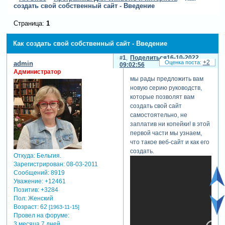
создать свой собственный сайт - Введение
Страница:
1
Как создать свой собственный сайт - Введение
1
Поделиться
16-10-2022
+2
admin
09:02:56
Администратор
мы рады предложить вам
новую серию руководств,
которые позволят вам
создать свой сайт
самостоятельно, не
заплатив ни копейки! в этой
первой части мы узнаем,
что такое веб-сайт и как его
создать.
Откуда:
Бельгия.
Зарегистрирован
: 08-03-2011
Сообщений:
8919
Уважение:
+12461
Позитив:
+3284
Пол:
Женский
Возраст:
62
[1963-11-15]
Провел на форуме:
3 месяца 7 дней