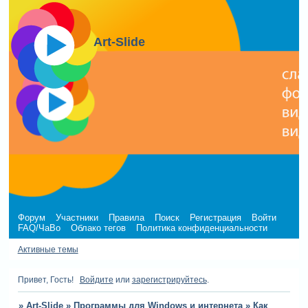
Art-Slide
Форум
Участники
Правила
Поиск
Регистрация
Войти
FAQ/ЧаВо
Облако тегов
Политика конфиденциальности
Активные темы
Привет, Гость!
Войдите
или
зарегистрируйтесь
.
»
Art-Slide
»
Программы для Windows и интернета
»
Как