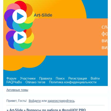
Art-Slide
Форум
Участники
Правила
Поиск
Регистрация
Войти
FAQ/ЧаВо
Облако тегов
Политика конфиденциальности
Активные темы
Привет, Гость!
Войдите
или
зарегистрируйтесь
.
»
Art-Slide
»
Вопросы по работе в ФотоШОУ PRO