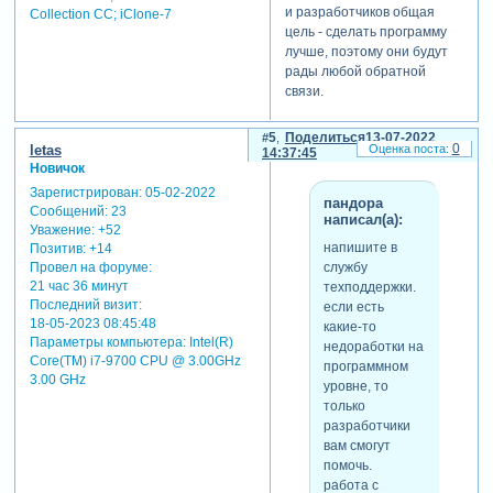
и разработчиков общая
Collection СС; iClone-7
1280*720 и 30
цель - сделать программу
fps, а футаж
лучше, поэтому они будут
цветной с
рады любой обратной
разрешением
связи.
1920*1080 и 25
fps. поэтому у
5
Поделиться
13-07-2022
вас и косяки
0
letas
14:37:45
такие выходят.
Новичок
они даже в
Зарегистрирован
: 05-02-2022
самой
пандора
Сообщений:
23
программе аае
написал(а):
Уважение:
+52
идут с
напишите в
Позитив:
+14
рассинхроном.
службу
Провел на форуме:
21 час 36 минут
техподдержки.
Последний визит:
если есть
18-05-2023 08:45:48
спасибо. попробую все
какие-то
Параметры компьютера:
Intel(R)
синхронизировать. кстати я
недоработки на
Core(TM) i7-9700 CPU @ 3.00GHz
не сразу смог сделать этот
программном
3.00 GHz
короткий ролик. было
уровне, то
несколько неудачных
только
попыток. или программа
разработчики
висла. или получался
вам смогут
большой рассинхрон между
помочь.
маской и видео.
работа с