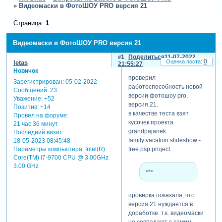
»
Видеомаски в ФотоШОУ PRO версия 21
Страница:
1
Видеомаски в ФотоШОУ PRO версия 21
1
Поделиться
11-07-2022
0
letas
21:55:27
Новичок
проверил
Зарегистрирован
: 05-02-2022
работоспособность новой
Сообщений:
23
версии фотошоу pro.
Уважение:
+52
версия 21.
Позитив:
+14
в качестве теста взят
Провел на форуме:
кусочек проекта
21 час 36 минут
grandpajanek.
Последний визит:
family vacation slideshow -
18-05-2023 08:45:48
Параметры компьютера:
Intel(R)
free psp project.
Core(TM) i7-9700 CPU @ 3.00GHz
3.00 GHz
***
проверка показала, что
версия 21 нуждается в
доработке. т.к. видеомаски
не совпадают с самим