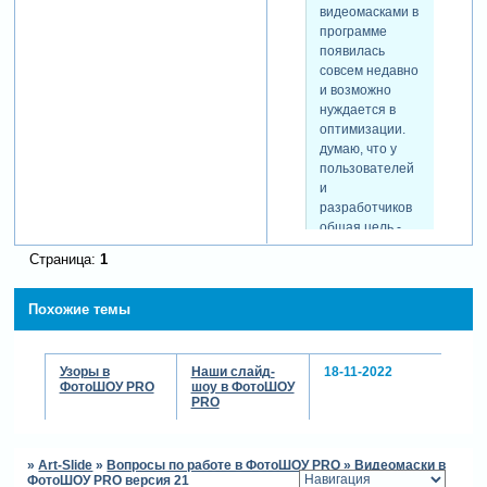
поставленный вариант был
видеомасками в
наилучший. те нет
программе
стабильности в работе
появилась
фотошоу с видеомасками.
совсем недавно
и возможно
нуждается в
оптимизации.
думаю, что у
пользователей
и
разработчиков
общая цель -
сделать
Страница:
1
программу
лучше, поэтому
они будут рады
Похожие темы
любой
обратной
связи.
Узоры в
Наши слайд-
18-11-2022
ФотоШОУ PRO
шоу в ФотоШОУ
PRO
им эта проблема известна.
на форуме программы я
»
Art-Slide
»
Вопросы по работе в ФотоШОУ PRO
»
Видеомаски в
уже видел подобные
ФотоШОУ PRO версия 21