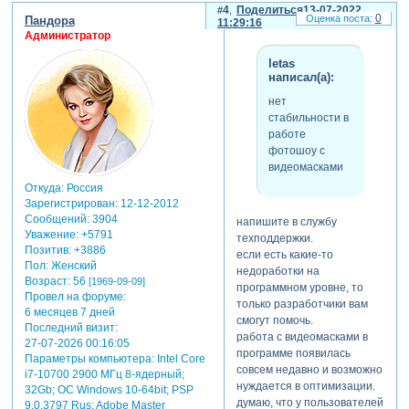
4
Поделиться
13-07-2022
пробиваются...
0
Пандора
11:29:16
он, скорее
Администратор
всего, не умеет
letas
с ними
написал(а):
работать и
правильно
нет
выводить из
стабильности в
проекта аае.
работе
при адаптации
фотошоу с
проектов для
видеомасками
proshow
Откуда:
Россия
producer есть
Зарегистрирован
: 12-12-2012
свои тонкости
Сообщений:
3904
напишите в службу
при выводе
Уважение:
+5791
техподдержки.
футажей. часто
Позитив:
+3886
если есть какие-то
черный контур
Пол:
Женский
недоработки на
остаётся, если
Возраст:
56
[1969-09-09]
программном уровне, то
что-то
Провел на форуме:
только разработчики вам
неправильно
6 месяцев 7 дней
смогут помочь.
сделать.
Последний визит:
работа с видеомасками в
27-07-2026 00:16:05
в том проекте,
программе появилась
Параметры компьютера:
Intel Core
который вы
совсем недавно и возможно
i7-10700 2900 МГц 8-ядерный;
прислали,
нуждается в оптимизации.
32Gb; ОС Windows 10-64bit; PSP
стоит маска с
думаю, что у пользователей
9.0.3797 Rus; Adobe Master
разрешением