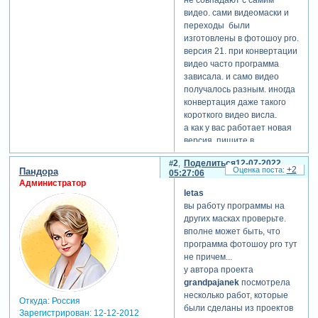
видео. сами видеомаски и
переходы были
изготовлены в фотошоу pro.
версия 21. при конвертации
видео часто программа
зависала. и само видео
получалось разным. иногда
конвертация даже такого
короткого видео висла.
а как у вас работает новая
версия. пишите в
комментариях.
2
Поделиться
12-07-2022
ссылка на видео.
+2
Пандора
05:27:06
Администратор
letas
вы работу программы на
других масках проверьте.
вполне может быть, что
программа фотошоу pro тут
не причем...
у автора проекта
grandpajanek
посмотрела
несколько работ, которые
Откуда:
Россия
были сделаны из проектов
Зарегистрирован
: 12-12-2012