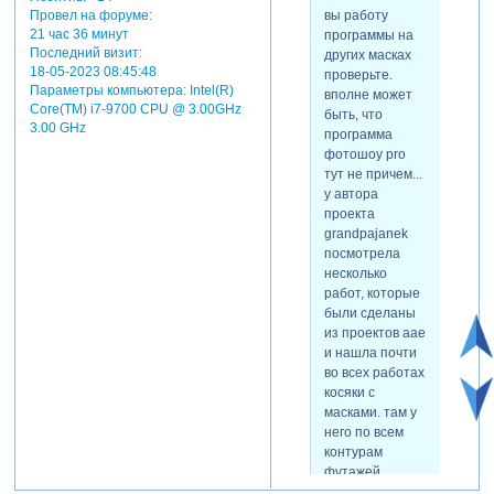
вы работу
Провел на форуме:
21 час 36 минут
программы на
Последний визит:
других масках
18-05-2023 08:45:48
проверьте.
Параметры компьютера:
Intel(R)
вполне может
Core(TM) i7-9700 CPU @ 3.00GHz
быть, что
3.00 GHz
программа
фотошоу pro
тут не причем...
у автора
проекта
grandpajanek
посмотрела
несколько
работ, которые
были сделаны
из проектов аае
и нашла почти
во всех работах
косяки с
масками. там у
него по всем
контурам
футажей
черные пикселя