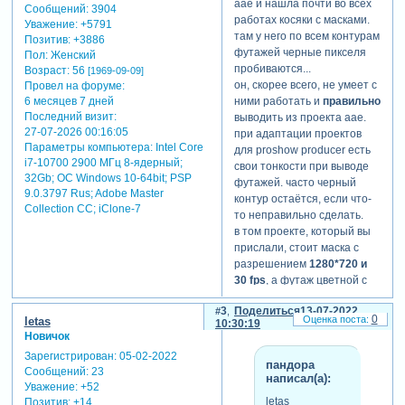
аае и нашла почти во всех
Сообщений:
3904
работах косяки с масками.
Уважение:
+5791
там у него по всем контурам
Позитив:
+3886
футажей черные пикселя
Пол:
Женский
пробиваются...
Возраст:
56
[1969-09-09]
ссылка на скачивание
он, скорее всего, не умеет с
Провел на форуме:
проекта-тест.
ними работать и
правильно
6 месяцев 7 дней
Последний визит:
выводить из проекта аае.
27-07-2026 00:16:05
при адаптации проектов
скрытый
Параметры компьютера:
Intel Core
для proshow producer есть
текст:
i7-10700 2900 МГц 8-ядерный;
свои тонкости при выводе
32Gb; ОС Windows 10-64bit; PSP
для просмотра
футажей. часто черный
9.0.3797 Rus; Adobe Master
скрытого текста
контур остаётся, если что-
Collection СС; iClone-7
-
то неправильно сделать.
Зарегистрируйтесь,
в том проекте, который вы
чтобы увидеть
прислали, стоит маска с
ссылки
или
разрешением
1280*720 и
зарегистрируйтесь
.
30 fps
, а футаж цветной с
разрешением
1920*1080 и
3
Поделиться
13-07-2022
25 fps
. поэтому у вас и
0
letas
10:30:19
косяки такие выходят.
отредактировано letas (11-
Новичок
они даже в самой
07-2022 21:57:14)
Зарегистрирован
: 05-02-2022
программе аае идут с
пандора
Сообщений:
23
написал(а):
рассинхроном.
Уважение:
+52
letas
Позитив:
+14