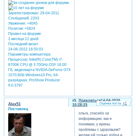
Зарегистрирован
: 29-04-2011
Сообщений:
2203
Уважение:
+4045
Позитив:
+5824
Провел на форуме:
2 месяца 12 дней
Последний визит:
24-06-2022 18:50:03
Параметры компьютера:
Процессор: Intel(R) Core(TM) i7-
8700K CPU @ 3.70GHz,ОЗУ 16,00
ГБ, видеокарта NVIDIA GeForce GTX
1070,8Gb Windows10 Pro, 64-
разрядная, ProShow Producer
9.0.3797
5
Поделиться
14-04-2020
+1
Alex51
10:28:25
Постоялец
ольга, спасибо за
информацию. как я
понимаю, у ирины
проблемы с здоровьем?
желаю ей только добра и