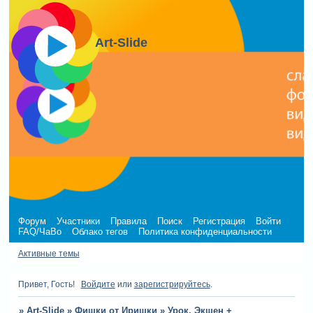
Art-Slide
Форум
Участники
Правила
Поиск
Регистрация
Войти
FAQ/ЧаВо
Облако тегов
Политика конфиденциальности
Активные темы
Привет, Гость!
Войдите
или
зарегистрируйтесь
.
»
Art-Slide
»
Фишки от Иришки
»
Урок. Экшен +