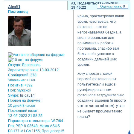
3
Поделиться
12-04-2020
0
Alex51
19:45:22
Постоялец
ирина, просматривая ваши
уроки, чувствуешь, что
фотошоп - это не
непознаваемая бездна, а
вполне реальная для
понимания и работы
программа. спасибо вам
большое! и успехов в
создании дальней ших
уроков.
Откуда:
Ярославль
Зарегистрирован
: 13-03-2012
хочу спросить: какой
Сообщений:
278
версией фотошопа вы
Уважение:
+148
пользуетесь? и еще: в
Позитив:
+392
русифицированном
Пол:
Мужской
фотошопе затруднительно
Skype:
lisica514
создание экшенов (я просто
Провел на форуме:
10 дней 8 часов
что-то читал об этом). у вас
Последний визит:
не бывает проблем такого
13-05-2023 21:58:25
плана?
Параметры компьютера:
W-7/64
Pro, PSP-8-03648, Мама ASUS
P8H77-V LGA 1155, Процессор i5