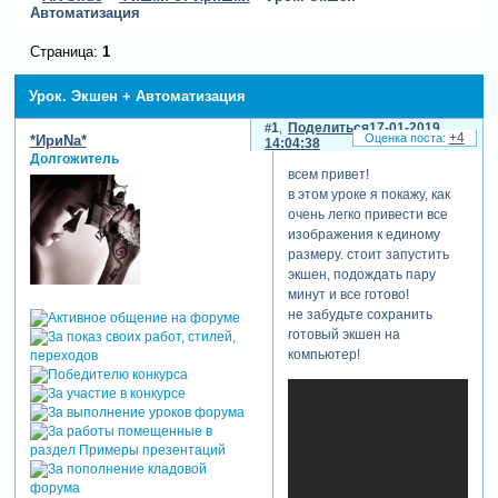
Автоматизация
Страница:
1
Урок. Экшен + Автоматизация
1
Поделиться
17-01-2019
+4
*ИриNа*
14:04:38
Долгожитель
всем привет!
в этом уроке я покажу, как
очень легко привести все
изображения к единому
размеру. стоит запустить
экшен, подождать пару
минут и все готово!
не забудьте сохранить
готовый экшен на
компьютер!