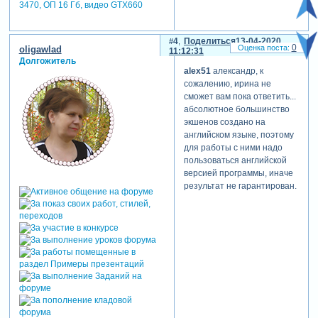
3470, ОП 16 Гб, видео GTX660
4
Поделиться
13-04-2020
0
oligawlad
11:12:31
Долгожитель
alex51
александр, к
сожалению, ирина не
сможет вам пока ответить...
абсолютное большинство
экшенов создано на
английском языке, поэтому
для работы с ними надо
пользоваться английской
версией программы, иначе
результат не гарантирован.