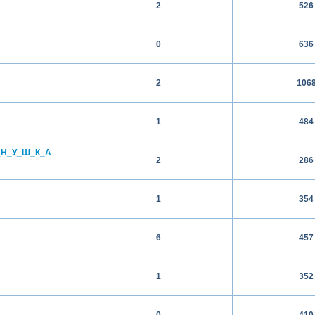
2
526
0
636
2
106
1
484
_Н_У_Ш_К_А
2
286
1
354
6
457
1
352
0
410