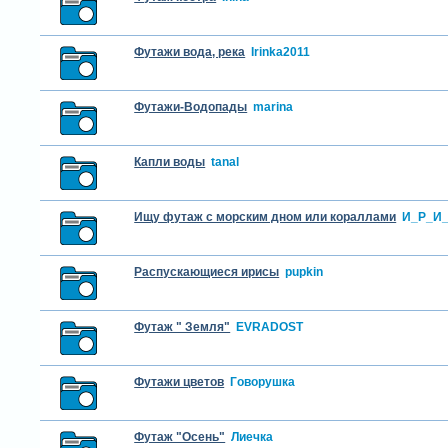
Футажи вода, река
Irinka2011
Футажи-Водопады
marina
Капли воды
tanal
Ищу футаж с морским дном или кораллами
И_Р_И
Распускающиеся ирисы
pupkin
Футаж " Земля"
EVRADOST
Футажи цветов
Гoворушка
Футаж "Осень"
Лиечка