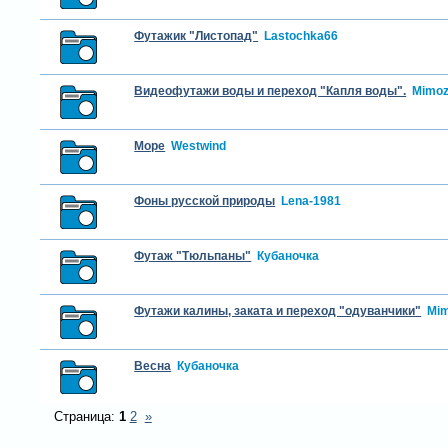
Футажик "Листопад"
Lastochka66
Видеофутажи воды и переход "Капля воды".
Mimo
Море
Westwind
Фоны русской природы
Lena-1981
Футаж "Тюльпаны"
Кубаночка
Футажи калины, заката и переход "одуванчики"
Mi
Весна
Кубаночка
Страница:
1
2
»