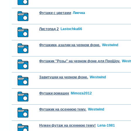
Футажи с цветами
Лиечка
Листопад 2
Lastochka66
Футажики, азалии на черном фоне.
Westwind
Футажик "Розы" на черном фоне для ПроШоу.
West
Завитушки на черном фоне.
Westwind
Футажи ромашек
Mimoza2012
Футажик на осеннюю тему.
Westwind
Нужен футаж на осеннюю тему!
Lena-1981