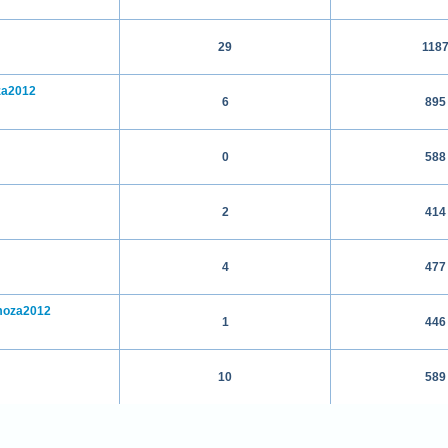
29
118
za2012
6
895
0
588
2
414
4
477
moza2012
1
446
10
589