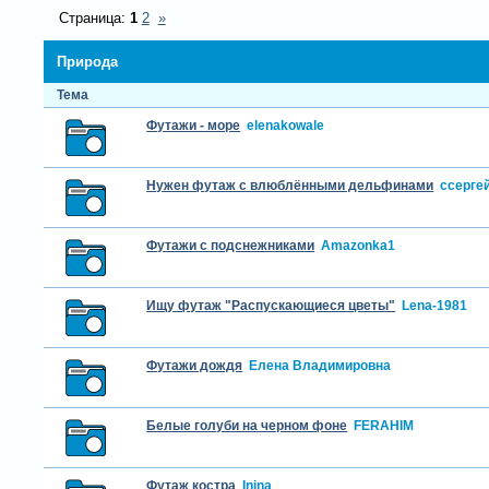
Страница:
1
2
»
Природа
Тема
Футажи - море
elenakowale
Нужен футаж с влюблёнными дельфинами
cсерге
Футажи с подснежниками
Amazonka1
Ищу футаж "Распускающиеся цветы"
Lena-1981
Футажи дождя
Елена Владимировна
Белые голуби на черном фоне
FERAHIM
Футаж костра
Inina