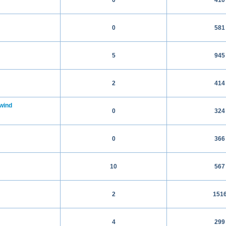
0
581
5
945
2
414
wind
0
324
0
366
10
567
2
151
4
299