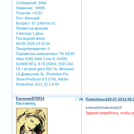
Сообщений:
3486
Уважение:
+8999
Позитив:
+4153
Пол:
Женский
Возраст:
67
[1959-06-27]
Провел на форуме:
3 месяца 1 день
Последний визит:
09-05-2026 14:52:34
Предупреждения:
0
Параметры компьютера:
ПК DEXP
Atlas H282 [Intel Core i5 10400,
6x2900 МГц, 8 ГБ DDR4, SSD 240
ГБ + второй диск 500 ГБ, Windows
10 Домашняя SL, Photodex Pro
Show Producer 9.0.3793, Adobe
Photoshop 2021 22.1.0.94
Евгения870914
6
Поделиться
29-07-2014 09:
Постоялец
елена(elenakowale)!!!
Зарегистрируйтесь, чтобы у