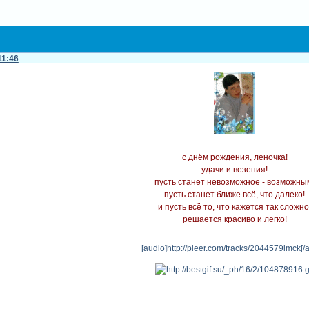
11:46
с днём рождения, леночка!
удачи и везения!
пусть станет невозможное - возможны
пусть станет ближе всё, что далеко!
и пусть всё то, что кажется так сложно
решается красиво и легко!
[audio]http://pleer.com/tracks/2044579imck[/