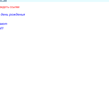
57:50
видеть ссылки
 день рожденья
жают
!!