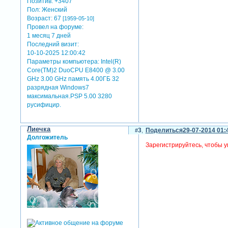
Позитив:
+3407
Пол:
Женский
Возраст:
67
[1959-05-10]
Провел на форуме:
1 месяц 7 дней
Последний визит:
10-10-2025 12:00:42
Параметры компьютера:
Intel(R)
Core(TM)2 DuoCPU E8400 @ 3.00
GHz 3.00 GHz память 4.00ГБ 32
разрядная Windows7
максимальная.PSP 5.00 3280
русифицир.
Лиечка
3
Поделиться
29-07-2014 01:
Долгожитель
Зарегистрируйтесь, чтобы у