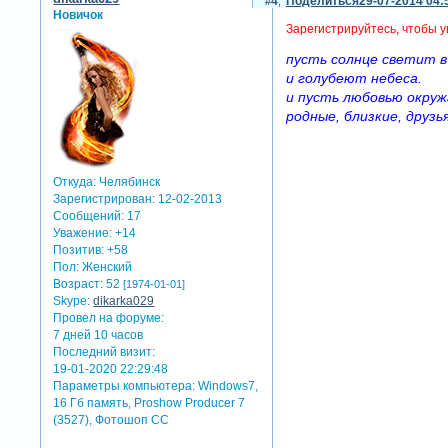
4
Поделиться
29-07-2014 04:
Новичок
Зарегистрируйтесь, чтобы у
пусть солнце светит в
и голубеют небеса.
и пусть любовью окру
родные, близкие, друзья!
Откуда:
Челябинск
Зарегистрирован
: 12-02-2013
Сообщений:
17
Уважение:
+14
Позитив:
+58
Пол:
Женский
Возраст:
52
[1974-01-01]
Skype:
dikarka029
Провел на форуме:
7 дней 10 часов
Последний визит:
19-01-2020 22:29:48
Параметры компьютера:
Windows7,
16 Гб память, Proshow Producer 7
(3527), Фотошоп СС