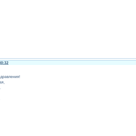
30:32
здравления!
ая,
.
.