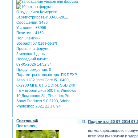
Откуда:
Киев-Кемерово
Зарегистрирован
: 03-08-2011
Сообщений:
3486
Уважение:
+8999
Позитив:
+4153
Пол:
Женский
Возраст:
67
[1959-06-27]
Провел на форуме:
3 месяца 1 день
Последний визит:
09-05-2026 14:52:34
Предупреждения:
0
Параметры компьютера:
ПК DEXP
Atlas H282 [Intel Core i5 10400,
6x2900 МГц, 8 ГБ DDR4, SSD 240
ГБ + второй диск 500 ГБ, Windows
10 Домашняя SL, Photodex Pro
Show Producer 9.0.3793, Adobe
Photoshop 2021 22.1.0.94
СветланаФ
2
Поделиться
20-07-2014 07:
Постоялец
вы молодец.здорово придум
всех благ им в жизни и здор