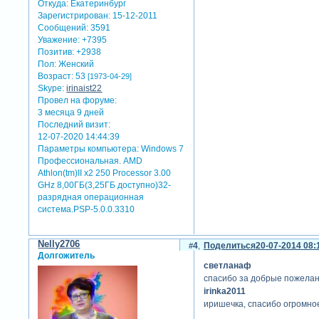
Откуда:
Екатеринбург
Зарегистрирован
: 15-12-2011
Сообщений:
3591
Уважение:
+7395
Позитив:
+2938
Пол:
Женский
Возраст:
53
[1973-04-29]
Skype:
irinaist22
Провел на форуме:
3 месяца 9 дней
Последний визит:
12-07-2020 14:44:39
Параметры компьютера:
Windows 7
Профессиональная. AMD
Athlon(tm)II x2 250 Processor 3.00
GHz 8,00ГБ(3,25ГБ доступно)32-
разрядная операционная
система.PSP-5.0.0.3310
Nelly2706
4
Поделиться
20-07-2014 08:
Долгожитель
светланаф
спасибо за добрые пожелан
irinka2011
иришечка, спасибо огромное