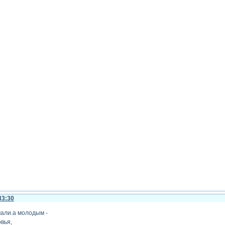
33:30
али.а молодым -
овья,