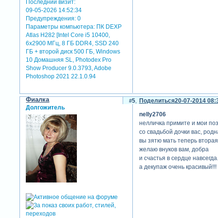
Последний визит:
09-05-2026 14:52:34
Предупреждения:
0
Параметры компьютера:
ПК DEXP
Atlas H282 [Intel Core i5 10400,
6x2900 МГц, 8 ГБ DDR4, SSD 240
ГБ + второй диск 500 ГБ, Windows
10 Домашняя SL, Photodex Pro
Show Producer 9.0.3793, Adobe
Photoshop 2021 22.1.0.94
Фиалка
5
Поделиться
20-07-2014 08:
Долгожитель
nelly2706
нелличка примите и мои по
со свадьбой дочки вас, родн
вы зятю мать теперь вторая
желаю внуков вам, добра
и счастья в сердце навсегда
а декупаж очень красивый!!!