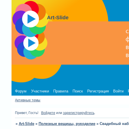
Art-Slide
Форум
Участники
Правила
Поиск
Регистрация
Войти
Активные темы
Привет, Гость!
Войдите
или
зарегистрируйтесь
.
»
Art-Slide
»
Полезные вещицы, рукоделие
»
Свадебный наб