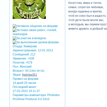
богатства, мира и тепла.
семья, согретая любовью,
всегда надежна и крепка.
чтоб их союз был в радость 
чтоб дети были возле вас,
а молодым, мы скажем прос
живите дружно, в добрый ча
Откуда:
Кемерово
Зарегистрирован
: 12-01-2013
Сообщений:
212
Уважение:
+439
Позитив:
+579
Пол:
Женский
Возраст:
65
[1961-05-01]
Skype:
fralinda351
Провел на форуме:
14 дней 20 часов
Последний визит:
27-02-2022 19:11:37
Параметры компьютера:
Photodex
ProShow Producer 6.0.3410