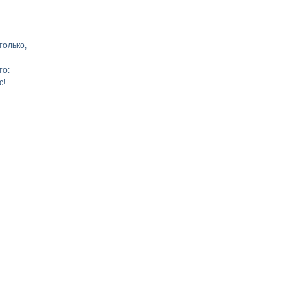
только,
то:
с!