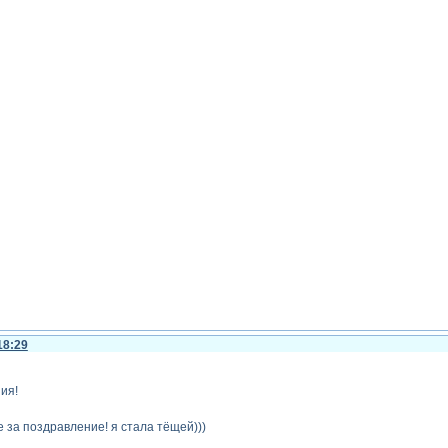
18:29
ия!
 за поздравление! я стала тёщей)))