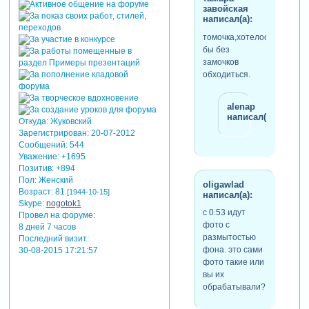
завойская
написал(а):
томочка,хотелось
бы без
замочков
обходиться.
alenap
написал(а):
Откуда:
Жуковский
Зарегистрирован
: 20-07-2012
Сообщений:
544
Уважение:
+1695
Позитив:
+894
Пол:
Женский
oligawlad
Возраст:
81
[1944-10-15]
написал(а):
Skype:
nogotok1
с 0.53 идут
Провел на форуме:
фото с
8 дней 7 часов
размытостью
Последний визит:
фона. это сами
30-08-2015 17:21:57
фото такие или
вы их
обрабатывали?