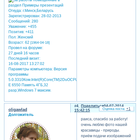
Откуда:
г.Минск,Беларусь
Зарегистрирован
: 28-02-2013
Сообщений:
280
Уважение:
+455
Позитив:
+411
Пол:
Женский
Возраст:
62
[1964-04-18]
Провел на форуме:
27 дней 16 часов
Последний визит:
16-08-2017 13:27:02
Параметры компьютера:
Версия
программы
5.0.3310Ком.Intel(R)Core(TM)2DuOCPU
E 6550 Память 4ГБ,32
разр,Windows 7 максим.
4
Поделиться
04-07-2014
+1
oligawlad
15:42:15
Долгожитель
раиса, спасибо за работу!
очень люблю фото нашей
красавицы - природы.
приём подачи изображений