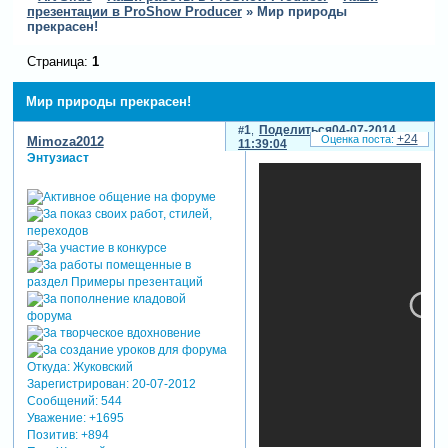
презентации в ProShow Producer
»
Мир природы
прекрасен!
Страница:
1
Мир природы прекрасен!
1
Поделиться
04-07-2014
+24
Mimoza2012
11:39:04
Энтузиаст
Откуда:
Жуковский
Зарегистрирован
: 20-07-2012
Сообщений:
544
Уважение:
+1695
Позитив:
+894