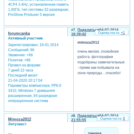
4CP4 3.4Hz, установленная память
1,00ГБ, тип системы-32-разрядная,
ProShow Produser 5 версия
7
Поделиться
04-07-2014
+1
forumcanka
16:39:42
Активный участник
mimoza2012
Зарегистрирован
: 18-01-2014
Сообщений:
96
очень милая, спокойная
Уважение:
+66
работа. фотографии
Позитив:
+86
подобраны замечательные
Провел на форуме:
- прямо как побывала на
7 дней 22 часа
лоне природы... спасибо!
Последний визит:
21-04-2020 20:17:04
Параметры компьютера:
PP6.0
3410, Windows 7 домашняя
расширенная, 64 разрядная
операционная система
8
Поделиться
04-07-2014
0
Mimoza2012
21:55:55
Энтузиаст
тамара