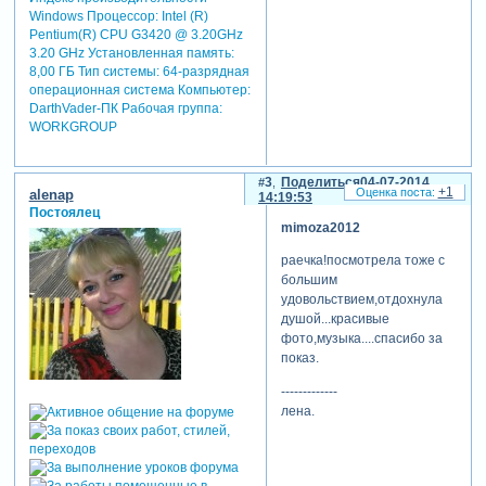
Windows Процессор: Intel (R)
Pentium(R) CPU G3420 @ 3.20GHz
3.20 GHz Установленная память:
8,00 ГБ Тип системы: 64-разрядная
операционная система Компьютер:
DarthVader-ПК Рабочая группа:
WORKGROUP
3
Поделиться
04-07-2014
+1
alenap
14:19:53
Постоялец
mimoza2012
раечка!посмотрела тоже с
большим
удовольствием,отдохнула
душой...красивые
фото,музыка....спасибо за
показ.
-------------
лена.