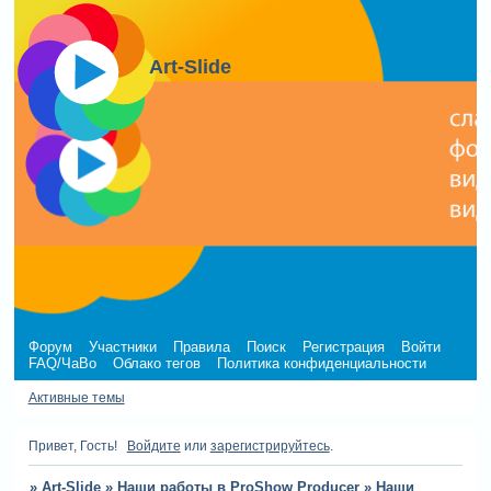
Art-Slide
Форум
Участники
Правила
Поиск
Регистрация
Войти
FAQ/ЧаВо
Облако тегов
Политика конфиденциальности
Активные темы
Привет, Гость!
Войдите
или
зарегистрируйтесь
.
»
Art-Slide
»
Наши работы в ProShow Producer
»
Наши