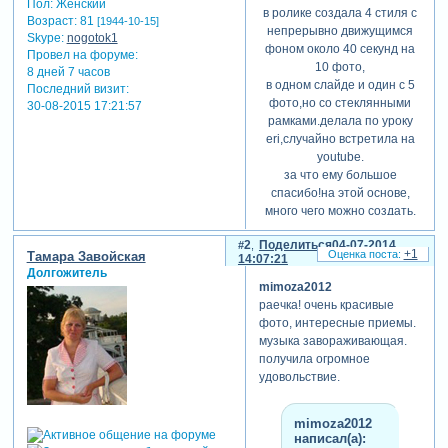
Пол:
Женский
в ролике создала 4 стиля с
Возраст:
81
[1944-10-15]
непрерывно движущимся
Skype:
nogotok1
фоном около 40 секунд на
Провел на форуме:
10 фото,
8 дней 7 часов
в одном слайде и один с 5
Последний визит:
фото,но со стеклянными
30-08-2015 17:21:57
рамками.делала по уроку
eri,случайно встретила на
youtube.
за что ему большое
спасибо!на этой основе,
много чего можно создать.
ребята,подскажите,где
2
Поделиться
04-07-2014
брать музыку,чтобы youtub
+1
Тамара Завойская
14:07:21
принимал без претензий?
Долгожитель
иначе весь процес
mimoza2012
становится неинтересным((
раечка! очень красивые
( без музыки)
фото, интересные приемы.
музыка завораживающая.
теги: природа
получила огромное
удовольствие.
mimoza2012
написал(а):