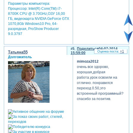
Параметры компьютера:
Процессор: Intel(R) Core(TM) i7-
8700K CPU @ 3.70GHz,ОЗУ 16,00
ГБ, видеокарта NVIDIA GeForce GTX
1070,8Gb Windows10 Pro, 64-
разрядная, ProShow Producer
9.0.3797
5
Поделиться
04-07-2014
+1
Татьяна55
15:59:00
Долгожитель
mimoza2012
очень все здорово,
хорошая,добрая
работа.урок освоили на
отлично. понравился
переход 0.50,это
встроенный программный?
спасибо за позитив.