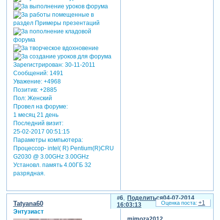
Зарегистрирован
: 30-11-2011
Сообщений:
1491
Уважение:
+4968
Позитив:
+2885
Пол:
Женский
Провел на форуме:
1 месяц 21 день
Последний визит:
25-02-2017 00:51:15
Параметры компьютера:
Процессор- intel( R) Pentium(R)CRU
G2030 @ 3.00GHz 3.00GHz
Установл. память 4.00ГБ 32
разрядная.
6
Поделиться
04-07-2014
+1
Tatyana60
16:03:13
Энтузиаст
mimoza2012