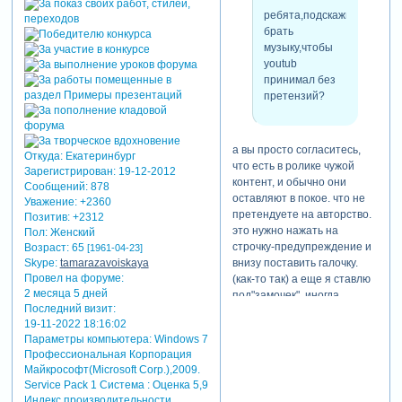
ребята,подскажите,где
брать
музыку,чтобы
youtub
принимал без
претензий?
а вы просто согласитесь,
Откуда:
Екатеринбург
что есть в ролике чужой
Зарегистрирован
: 19-12-2012
контент, и обычно они
Сообщений:
878
оставляют в покое. что не
Уважение:
+2360
претендуете на авторство.
Позитив:
+2312
это нужно нажать на
Пол:
Женский
строчку-предупреждение и
Возраст:
65
[1961-04-23]
внизу поставить галочку.
Skype:
tamarazavoiskaya
Провел на форуме:
(как-то так) а еще я ставлю
2 месяца 5 дней
под"замочек". иногда.
Последний визит:
19-11-2022 18:16:02
Параметры компьютера:
Windows 7
Профессиональная Корпорация
Майкрософт(Microsoft Corp.),2009.
Service Pack 1 Система : Оценка 5,9
Индекс производительности