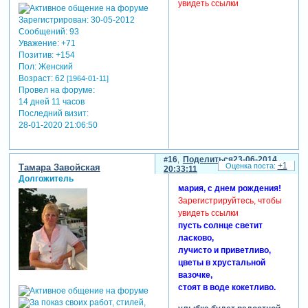
увидеть ссылки
Зарегистрирован
: 30-05-2012
Сообщений:
93
Уважение:
+71
Позитив:
+154
Пол:
Женский
Возраст:
62
[1964-01-11]
Провел на форуме:
14 дней 11 часов
Последний визит:
28-01-2020 21:06:50
16
Поделиться
23-06-2014
+1
Тамара Завойская
20:33:11
Долгожитель
мария, с днем рождения!
Зарегистрируйтесь, чтобы
увидеть ссылки
пусть солнце светит
ласково,
лучисто и приветливо,
цветы в хрустальной
вазочке,
стоят в воде кокетливо.