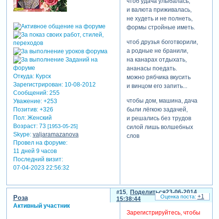
чтоб удача улыбалась,
и валюта приживалась,
не худеть и не полнеть,
формы стройные иметь.
чтоб друзья боготворили,
а родные не бранили,
на канарах отдыхать,
ананасы поедать.
Откуда:
Курск
можно рябчика вкусить
Зарегистрирован
: 10-08-2012
и винцом его запить...
Сообщений:
255
чтобы дом, машина, дача
Уважение:
+253
Позитив:
+326
были лёгкою задачей,
Пол:
Женский
и решались без трудов
Возраст:
73
[1953-05-25]
силой лишь волшебных
Skype:
valjaramazanova
слов
Провел на форуме:
11 дней 9 часов
Последний визит:
07-04-2023 22:56:32
15
Поделиться
23-06-2014
+1
Роза
15:38:44
Активный участник
Зарегистрируйтесь, чтобы