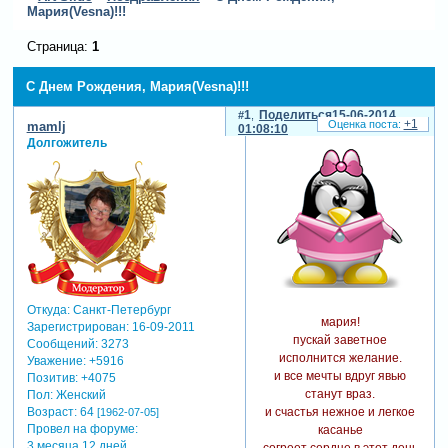
Мария(Vesna)!!!
Страница:
1
С Днем Рождения, Мария(Vesna)!!!
1
Поделиться
15-06-2014
+1
mamlj
01:08:10
Долгожитель
Откуда:
Санкт-Петербург
мария!
Зарегистрирован
: 16-09-2011
пускай заветное
Сообщений:
3273
исполнится желание.
Уважение:
+5916
и все мечты вдруг явью
Позитив:
+4075
станут враз.
Пол:
Женский
и счастья нежное и легкое
Возраст:
64
[1962-07-05]
Провел на форуме:
касанье
3 месяца 12 дней
согреет сердце в этот день