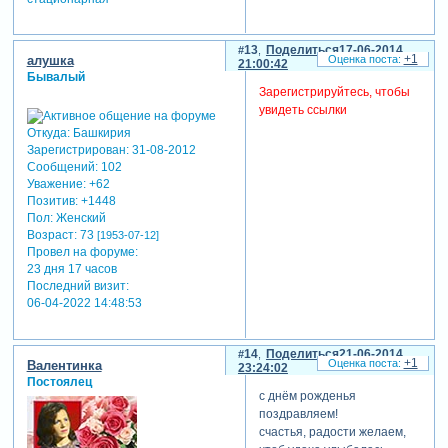
13
Поделиться
17-06-2014
+1
алушка
21:00:42
Бывалый
Зарегистрируйтесь, чтобы
увидеть ссылки
Откуда:
Башкирия
Зарегистрирован
: 31-08-2012
Сообщений:
102
Уважение:
+62
Позитив:
+1448
Пол:
Женский
Возраст:
73
[1953-07-12]
Провел на форуме:
23 дня 17 часов
Последний визит:
06-04-2022 14:48:53
14
Поделиться
21-06-2014
+1
Валентинка
23:24:02
Постоялец
с днём рожденья
поздравляем!
счастья, радости желаем,