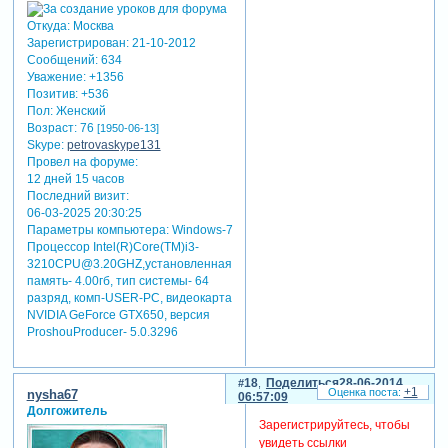
Откуда:
Москва
Зарегистрирован
: 21-10-2012
Сообщений:
634
Уважение:
+1356
Позитив:
+536
Пол:
Женский
Возраст:
76
[1950-06-13]
Skype:
petrovaskype131
Провел на форуме:
12 дней 15 часов
Последний визит:
06-03-2025 20:30:25
Параметры компьютера:
Windows-7
Процессор Intel(R)Core(TM)i3-
3210CPU@3.20GHZ,установленная
память- 4.00гб, тип системы- 64
разряд, комп-USER-PC, видеокарта
NVIDIA GeForce GTX650, версия
ProshouProducer- 5.0.3296
18
Поделиться
28-06-2014
+1
nysha67
06:57:09
Долгожитель
Зарегистрируйтесь, чтобы
увидеть ссылки