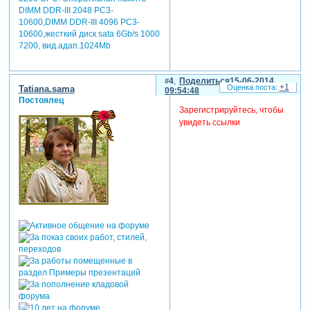
DIMM DDR-III 2048 РC3-
10600,DIMM DDR-III 4096 РC3-
10600,жесткий диск sata 6Gb/s 1000
7200, вид.адап.1024Mb
4
Поделиться
15-06-2014
+1
Tatiana.sama
09:54:48
Постоялец
Зарегистрируйтесь, чтобы
увидеть ссылки