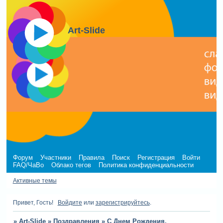
Art-Slide
Форум
Участники
Правила
Поиск
Регистрация
Войти
FAQ/ЧаВо
Облако тегов
Политика конфиденциальности
Активные темы
Привет, Гость!
Войдите
или
зарегистрируйтесь
.
»
Art-Slide
»
Поздравления
»
С Днем Рождения,