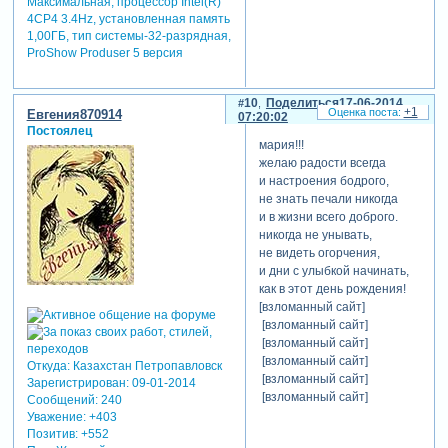
Максимальная, процессор Intel(R)
4CP4 3.4Hz, установленная память
1,00ГБ, тип системы-32-разрядная,
ProShow Produser 5 версия
10
Поделиться
17-06-2014
+1
Евгения870914
07:20:02
Постоялец
мария!!!
желаю радости всегда
и настроения бодрого,
не знать печали никогда
и в жизни всего доброго.
никогда не унывать,
не видеть огорчения,
и дни с улыбкой начинать,
как в этот день рождения!
[взломанный сайт]
[взломанный сайт]
[взломанный сайт]
[взломанный сайт]
Откуда:
Казахстан Петропавловск
[взломанный сайт]
Зарегистрирован
: 09-01-2014
[взломанный сайт]
Сообщений:
240
Уважение:
+403
Позитив:
+552