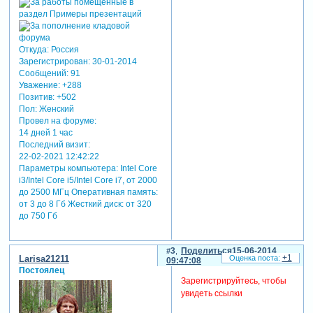
Откуда:
Россия
Зарегистрирован
: 30-01-2014
Сообщений:
91
Уважение:
+288
Позитив:
+502
Пол:
Женский
Провел на форуме:
14 дней 1 час
Последний визит:
22-02-2021 12:42:22
Параметры компьютера:
Intel Core
i3/Intel Core i5/Intel Core i7, от 2000
до 2500 МГц Оперативная память:
от 3 до 8 Гб Жесткий диск: от 320
до 750 Гб
3
Поделиться
15-06-2014
+1
Larisa21211
09:47:08
Постоялец
Зарегистрируйтесь, чтобы
увидеть ссылки