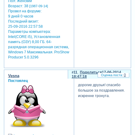
Пол:
Женский
Возраст:
38
[1987-09-14]
Провел на форуме:
9 дней 0 часов
Последний визит:
25-09-2016 22:57:58
Параметры компьютера:
Intel(CORE i5), Установленная
память (ОЗУ) 8,00 ГБ. 64-
разрядная операционная система,
Windows 7 Максимальная. ProShow
Producer 5.0.3296
11
Поделиться
17-06-2014
0
Vesna
18:47:18
Постоялец
дорогие друзья! спасибо
большое за поздравления.
искренне тронута.