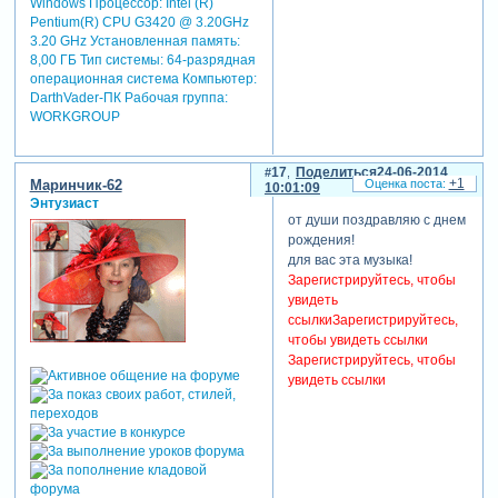
Windows Процессор: Intel (R)
Pentium(R) CPU G3420 @ 3.20GHz
3.20 GHz Установленная память:
8,00 ГБ Тип системы: 64-разрядная
операционная система Компьютер:
DarthVader-ПК Рабочая группа:
WORKGROUP
17
Поделиться
24-06-2014
+1
Маринчик-62
10:01:09
Энтузиаст
от души поздравляю с днем
рождения!
для вас эта музыка!
Зарегистрируйтесь, чтобы
увидеть
ссылки
Зарегистрируйтесь,
чтобы увидеть ссылки
Зарегистрируйтесь, чтобы
увидеть ссылки