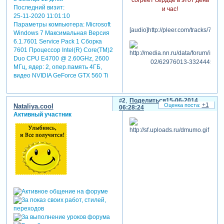
Последний визит:
и час!
25-11-2020 11:01:10
Параметры компьютера:
Microsoft
[audio]http://pleer.com/tracks/7708
Windows 7 Максимальная Версия
6.1.7601 Service Pack 1 Сборка
7601 Процессор Intel(R) Core(TM)2
Duo CPU E4700 @ 2.60GHz, 2600
МГц, ядер: 2, опер.память 4ГБ,
видео NVIDIA GeForce GTX 560 Ti
2
Поделиться
15-06-2014
+1
Nataliya.cool
06:28:24
Активный участник