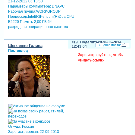
21-12-2022 06:13:58
Параметры компьютера:
DNAPC
Рабочая группа:WORKGROUP
Процессор:Intel(R)Pentium(R)DualCPU
E2220 Память-2,00 ГБ 64-
разрядная операционная система
19
Поделиться
28-06-2014
+1
Шевченко Галина
12:43:04
Постоялец
Зарегистрируйтесь, чтобы
увидеть ссылки
Откуда:
Россия
Зарегистрирован
: 22-09-2013