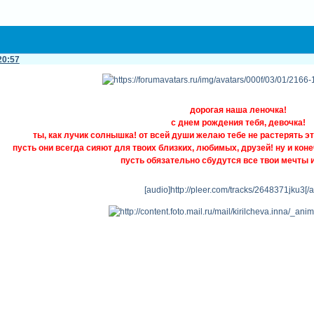
20:57
дорогая наша леночка!
с днем рождения тебя, девочка!
ты, как лучик солнышка! от всей души желаю тебе не растерять э
пусть они всегда сияют для твоих близких, любимых, друзей! ну и коне
пусть обязательно сбудутся все твои мечты 
[audio]http://pleer.com/tracks/2648371jku3[/a