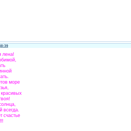
38:39
 лена!
юбимой,
ать
инной
ать.
етов море
зья,
з красивых
твоя!
солнца,
й всегда.
т счастье
!!