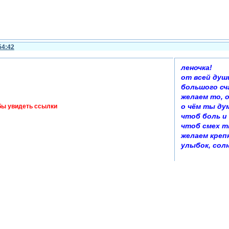
54:42
леночка!
от всей душ
большого сч
желаем то, 
о чём ты дум
бы увидеть ссылки
чтоб боль и 
чтоб смех т
желаем креп
улыбок, солн