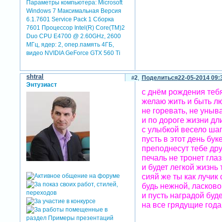
Параметры компьютера:
Microsoft
Windows 7 Максимальная Версия
6.1.7601 Service Pack 1 Сборка
7601 Процессор Intel(R) Core(TM)2
Duo CPU E4700 @ 2.60GHz, 2600
МГц, ядер: 2, опер.память 4ГБ,
видео NVIDIA GeForce GTX 560 Ti
shtral
2
Поделиться
22-05-2014 09:
Энтузиаст
с днём рождения тебя
желаю жить и быть л
не горевать, не уныв
и по дороге жизни дл
с улыбкой весело шаг
пусть в этот день бук
преподнесут тебе дру
печаль не тронет гла
и будет легкой жизнь 
сияй же ты как лучик 
будь нежной, ласково
и пусть наградой буде
на все грядущие года!