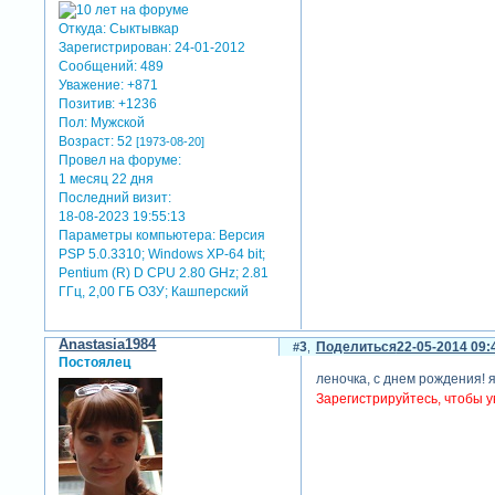
Откуда:
Сыктывкар
Зарегистрирован
: 24-01-2012
Сообщений:
489
Уважение:
+871
Позитив:
+1236
Пол:
Мужской
Возраст:
52
[1973-08-20]
Провел на форуме:
1 месяц 22 дня
Последний визит:
18-08-2023 19:55:13
Параметры компьютера:
Версия
PSP 5.0.3310; Windows XP-64 bit;
Pentium (R) D CPU 2.80 GHz; 2.81
ГГц, 2,00 ГБ ОЗУ; Кашперский
Anastasia1984
3
Поделиться
22-05-2014 09:
Постоялец
леночка, с днем рождения! 
Зарегистрируйтесь, чтобы у