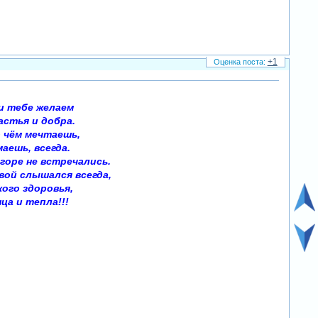
+1
и тебе желаем
астья и добра.
о чём мечтаешь,
аешь, всегда.
горе не встречались.
вой слышался всегда,
кого здоровья,
ца и тепла!!!