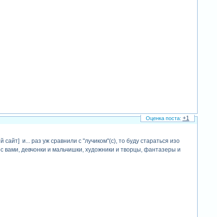
+1
айт] и... раз уж сравнили с "лучиком"(с), то буду стараться изо
 вами, девчонки и мальчишки, художники и творцы, фантазеры и