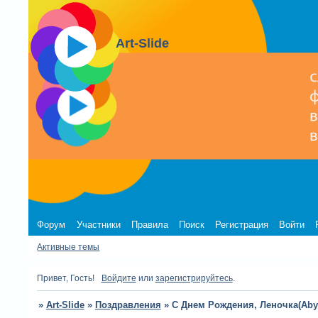
Art-Slide
Форум
Участники
Правила
Поиск
Регистрация
Войти
Активные темы
Привет, Гость!
Войдите
или
зарегистрируйтесь
.
»
Art-Slide
»
Поздравления
»
С Днем Рождения, Леночка(Abyss