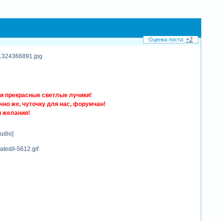
+2
ти прекрасные светлые лучики!
чно же, чуточку для нас, форумчан!
и желания!
udio]