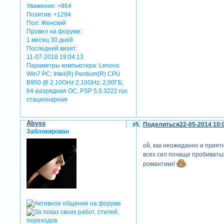
Уважение:
+864
Позитив:
+1294
Пол:
Женский
Провел на форуме:
1 месяц 30 дней
Последний визит:
11-07-2018 19:04:13
Параметры компьютера:
Lenovo
Win7 PC; Intel(R) Pentium(R) CPU
B950 @ 2.10GHz 2.10GHz; 2,00ГБ;
64-разрядная ОС, PSP 5.0.3222 rus
стационарная
Abyss
5
Поделиться
22-05-2014 10:
Заблокирован
ой, как неожиданно и прият
всех сил почаще пробиватьс
романтики!