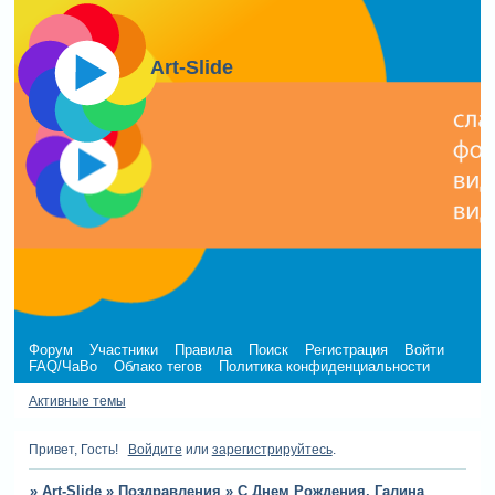
Art-Slide
Форум
Участники
Правила
Поиск
Регистрация
Войти
FAQ/ЧаВо
Облако тегов
Политика конфиденциальности
Активные темы
Привет, Гость!
Войдите
или
зарегистрируйтесь
.
»
Art-Slide
»
Поздравления
»
С Днем Рождения, Галина