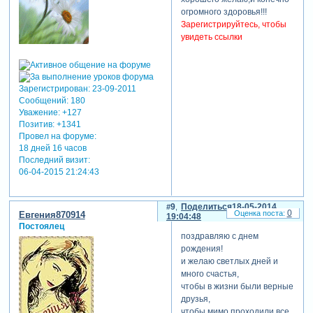
огромного здоровья!!!
Зарегистрируйтесь, чтобы
увидеть ссылки
Зарегистрирован
: 23-09-2011
Сообщений:
180
Уважение:
+127
Позитив:
+1341
Провел на форуме:
18 дней 16 часов
Последний визит:
06-04-2015 21:24:43
9
Поделиться
18-05-2014
0
Евгения870914
19:04:48
Постоялец
поздравляю с днем
рождения!
и желаю светлых дней и
много счастья,
чтобы в жизни были верные
друзья,
чтобы мимо проходили все