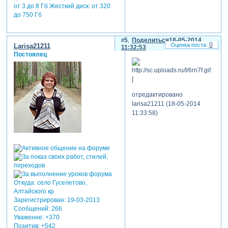
от 3 до 8 Гб Жесткий диск: от 320
до 750 Гб
5
Поделиться
18-05-2014
0
Larisa21211
11:32:53
Постоялец
[
отредактировано
larisa21211 (18-05-2014
11:33:58)
Откуда:
село Гуселетово,
Алтайского кр
Зарегистрирован
: 19-03-2013
Сообщений:
266
Уважение:
+370
Позитив:
+542