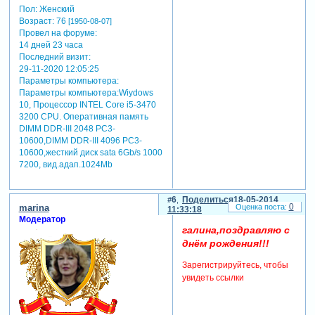
Пол:
Женский
Возраст:
76
[1950-08-07]
Провел на форуме:
14 дней 23 часа
Последний визит:
29-11-2020 12:05:25
Параметры компьютера:
Параметры компьютера:Wiydows
10, Процессор INTEL Core i5-3470
3200 CРU. Оперативная память
DIMM DDR-III 2048 РC3-
10600,DIMM DDR-III 4096 РC3-
10600,жесткий диск sata 6Gb/s 1000
7200, вид.адап.1024Mb
6
Поделиться
18-05-2014
0
marina
11:33:18
Модератор
галина,поздравляю с
днём рождения!!!
Зарегистрируйтесь, чтобы
увидеть ссылки