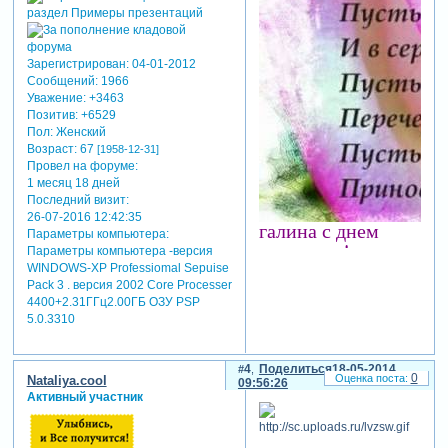
Зарегистрирован
: 04-01-2012
Сообщений:
1966
Уважение:
+3463
Позитив:
+6529
Пол:
Женский
Возраст:
67
[1958-12-31]
Провел на форуме:
1 месяц 18 дней
Последний визит:
26-07-2016 12:42:35
галина с днем
Параметры компьютера:
рождения!
Параметры компьютера -версия
удачи и успехов во
WINDOWS-XP Professiomal Sepuise
Pack 3 . версия 2002 Core Processer
всем!
4400+2.31ГГц2.00ГБ ОЗУ PSP
5.0.3310
4
Поделиться
18-05-2014
0
Nataliya.cool
09:56:26
Активный участник