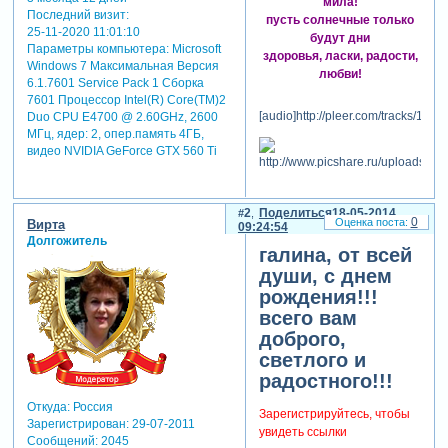
мила!
Последний визит:
пусть солнечные только
25-11-2020 11:01:10
будут дни
Параметры компьютера:
Microsoft
здоровья, ласки, радости,
Windows 7 Максимальная Версия
любви!
6.1.7601 Service Pack 1 Сборка
7601 Процессор Intel(R) Core(TM)2
[audio]http://pleer.com/tracks/1627
Duo CPU E4700 @ 2.60GHz, 2600
МГц, ядер: 2, опер.память 4ГБ,
видео NVIDIA GeForce GTX 560 Ti
2
Поделиться
18-05-2014
0
Вирта
09:24:54
Долгожитель
галина, от всей
души, с днем
рождения!!!
всего вам
доброго,
светлого и
радостного!!!
Откуда:
Россия
Зарегистрируйтесь, чтобы
Зарегистрирован
: 29-07-2011
увидеть ссылки
Сообщений:
2045