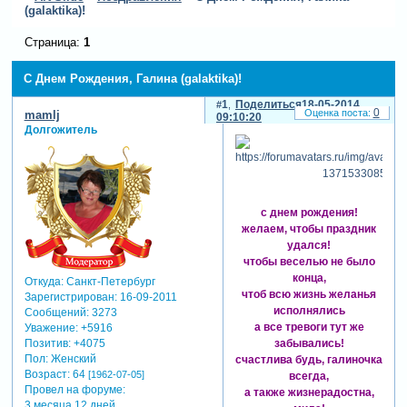
(galaktika)!
Страница:
1
С Днем Рождения, Галина (galaktika)!
1
Поделиться
18-05-2014
0
mamlj
09:10:20
Долгожитель
с днем рождения!
желаем, чтобы праздник
удался!
чтобы веселью не было
конца,
Откуда:
Санкт-Петербург
чтоб всю жизнь желанья
Зарегистрирован
: 16-09-2011
исполнялись
Сообщений:
3273
а все тревоги тут же
Уважение:
+5916
забывались!
Позитив:
+4075
Пол:
Женский
счастлива будь, галиночка
Возраст:
64
[1962-07-05]
всегда,
Провел на форуме:
а также жизнерадостна,
3 месяца 12 дней