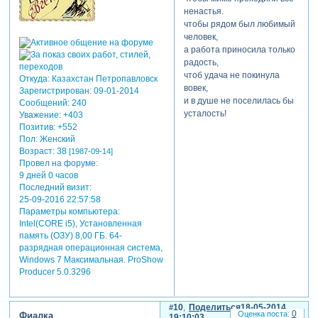
ненастья.
чтобы рядом был любимый
человек,
а работа приносила только
радость,
чтоб удача не покинула
Откуда:
Казахстан Петропавловск
вовек,
Зарегистрирован
: 09-01-2014
и в душе не поселилась бы
Сообщений:
240
усталость!
Уважение:
+403
Позитив:
+552
Пол:
Женский
Возраст:
38
[1987-09-14]
Провел на форуме:
9 дней 0 часов
Последний визит:
25-09-2016 22:57:58
Параметры компьютера:
Intel(CORE i5), Установленная
память (ОЗУ) 8,00 ГБ. 64-
разрядная операционная система,
Windows 7 Максимальная. ProShow
Producer 5.0.3296
10
Поделиться
18-05-2014
0
Фиалка
19:10:03