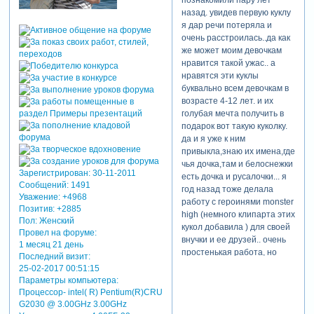
назад. увидев первую куклу
я дар речи потеряла и
очень расстроилась..да как
же может моим девочкам
нравится такой ужас.. а
нравятся эти куклы
буквально всем девочкам в
возрасте 4-12 лет. и их
голубая мечта получить в
подарок вот такую куколку.
да и я уже к ним
привыкла,знаю их имена,где
чья дочка,там и белоснежки
Зарегистрирован
: 30-11-2011
есть дочка и русалочки... я
Сообщений:
1491
год назад тоже делала
Уважение:
+4968
работу с героинями monster
Позитив:
+2885
high (немного клипарта этих
Пол:
Женский
кукол добавила ) для своей
Провел на форуме:
внучки и ее друзей.. очень
1 месяц 21 день
простенькая работа, но
Последний визит:
внучка и подружки пищали
25-02-2017 00:51:15
от счастья.
Параметры компьютера:
Зарегистрируйтесь, чтобы
Процессор- intel( R) Pentium(R)CRU
увидеть ссылки
G2030 @ 3.00GHz 3.00GHz