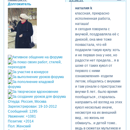
якобы помойка) и начинает
Долгожитель
улыбчиво
наталия k
говорить....человек до 30
классная, прекрасно
лет уже выполняет свое
исполненная работа,
предназначение ( рожает
наташа!
детей..) и он больше не
я сегодня говорила с
нужен и ему место на
внучкой, поздравляла её с
свалке!
вы можете себе
днюхой, она мне тоже
это представить?это
похвастала, что ей
говорила профессор
подарили такую куклу. хоть
медицины))) мне иногда
и не первая она у нее, но
кажется, что эта передача
радости нет предела... я в
настроена как раз против
шоке от таких кукол от
здоровья))
первого с ними
берегите своих детей..!
ознакомления- ездили
летом, общались с внуками
и там узнали о пристрастии
внучки 6 лет.. было время
пообщаться , старалась
Откуда:
Россия, Москва
направить её взгляд на этих
Зарегистрирован
: 19-10-2012
кукол несколько иначе,
Сообщений:
1295
несмотря на их внешний
Уважение:
+1081
вид... но жизнь не
Позитив:
+2014
обмануть.. и детей тоже..
Пол:
Женский
ведь в сюжетах мультиков и