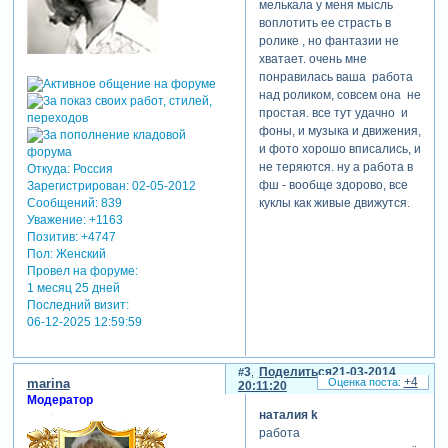
мелькала у меня мысль
воплотить ее страсть в
ролике , но фантазии не
хватает. очень мне
теги: детские
понравилась ваша работа
над роликом, совсем она не
простая. все тут удачно и
фоны, и музыка и движения,
и фото хорошо вписались, и
не теряются. ну а работа в
Откуда:
Россия
фш - вообще здорово, все
Зарегистрирован
: 02-05-2012
куклы как живые движутся.
Сообщений:
839
Уважение:
+1163
Позитив:
+4747
Пол:
Женский
Провел на форуме:
1 месяц 25 дней
Последний визит:
06-12-2025 12:59:59
3
Поделиться
21-03-2014
+4
marina
20:11:20
Модератор
наталия k
работа