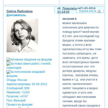
мультик. я не знаю что это -
мода или действительно
6
Поделиться
21-03-2014
+1
увлечение. я уже пыталась
Galina Radosteva
21:14:43
запрещать просмотр, но
Долгожитель
наталия k
потом перестала.
можно маленькое
вырастет-поумнеет!!!
пояснение для девочек по
поводу кукол? моей внучке
9,5 лет. она последний год
бредила этими куклами-
модно, у почти у всех
одноклассниц есть! мы тоже
пытались запрещать. не
замечать. эти куклы- дети
всех литературных героев -
потусторонних сил. это
дочери дракулы, медузы
горгоны, призрака оперы,
мумии и т.д. они учатся в
Откуда:
Россия
школе, проказничают,
Зарегистрирован
: 02-05-2012
любят танцевать и модно
Сообщений:
839
Уважение:
+1163
одеваться. и хоть они
Позитив:
+4747
обладают мистическими
Пол:
Женский
силами, вроде бы
Провел на форуме:
приличней своих предков и