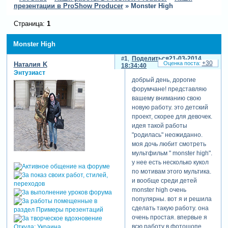
презентации в ProShow Producer
»
Monster High
Страница:
1
Monster High
1
Поделиться
21-03-2014
+30
Наталия K
18:34:40
Энтузиаст
добрый день, дорогие
форумчане! представляю
вашему вниманию свою
новую работу. это детский
проект, скорее для девочек.
идея такой работы
"родилась" неожиданно.
моя дочь любит смотреть
мультфильм " monster high".
у нее есть несколько кукол
по мотивам этого мультика.
и вообще среди детей
monster high очень
популярны. вот я и решила
сделать такую работу. она
очень простая. впервые я
всю работу в фотошопе
Откуда:
Украина