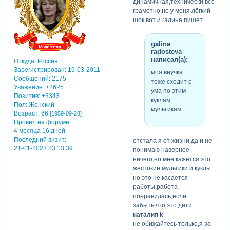
динамичная,технически всё
грамотно.но у меня лёгкий
шок,вот и галина пишет
galina
radosteva
написал(а):
Откуда:
Россия
Зарегистрирован
: 19-03-2011
моя внучка
Сообщений:
2175
тоже сходит с
Уважение:
+2625
ума по этим
Позитив:
+3343
куклам,
Пол:
Женский
мультикам
Возраст:
66
[1959-09-28]
Провел на форуме:
4 месяца 16 дней
Последний визит:
отстала я от жизни,да и не
21-01-2023 23:13:39
понимаю наверное
ничего,но мне кажется это
жестокие мультики и куклы.
но это не касается
работы,работа
понравилась,если
забыть,что это дети.
наталия k
не обижайтесь только,я за