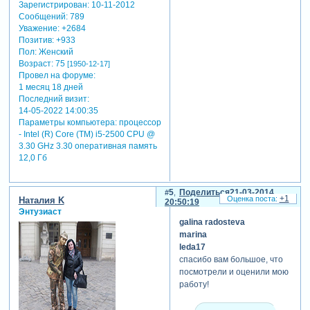
Зарегистрирован
: 10-11-2012
Сообщений:
789
Уважение:
+2684
Позитив:
+933
Пол:
Женский
Возраст:
75
[1950-12-17]
Провел на форуме:
1 месяц 18 дней
Последний визит:
14-05-2022 14:00:35
Параметры компьютера:
процессор
- Intel (R) Core (TM) i5-2500 CPU @
3.30 GHz 3.30 оперативная память
12,0 Гб
5
Поделиться
21-03-2014
+1
Наталия K
20:50:19
Энтузиаст
galina radosteva
marina
leda17
спасибо вам большое, что
посмотрели и оценили мою
работу!