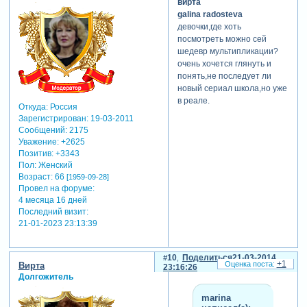
вирта
galina radosteva
девочки,где хоть
посмотреть можно сей
шедевр мультипликации?
очень хочется глянуть и
понять,не последует ли
новый сериал школа,но уже
в реале.
Откуда:
Россия
Зарегистрирован
: 19-03-2011
Сообщений:
2175
Уважение:
+2625
Позитив:
+3343
Пол:
Женский
Возраст:
66
[1959-09-28]
Провел на форуме:
4 месяца 16 дней
Последний визит:
21-01-2023 23:13:39
10
Поделиться
21-03-2014
+1
Вирта
23:16:26
Долгожитель
marina