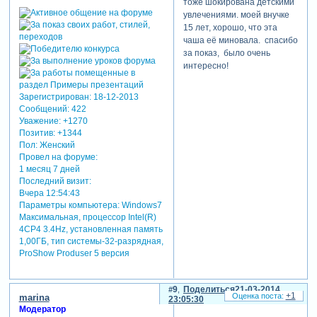
тоже шокирована детскими
активно не понравилась, у
увлечениями. моей внучке
которой уж очень
15 лет, хорошо, что эта
реалистично
чаша её миновала. спасибо
разлагающаяся плоть
за показ, было очень
нарисована. вот ее я бы
интересно!
дома ни за что держать не
стала. не по фэн-шую!))) а
Зарегистрирован
: 18-12-2013
остальные имеют право
Сообщений:
422
быть, наверное. есть же в
Уважение:
+1270
нашем фольклоре и лешие,
Позитив:
+1344
и домовые, и баба яга и
Пол:
Женский
куклы такие есть.
Провел на форуме:
1 месяц 7 дней
Последний визит:
Вчера 12:54:43
Параметры компьютера:
Windows7
Максимальная, процессор Intel(R)
4CP4 3.4Hz, установленная память
1,00ГБ, тип системы-32-разрядная,
ProShow Produser 5 версия
9
Поделиться
21-03-2014
+1
marina
23:05:30
Модератор