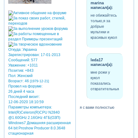
marina
написал(а):
не обижайтесь
только,я за
добрые
мультики и
красивых кукол
Откуда:
Украина
Зарегистрирован
: 17-01-2013
leda17
Сообщений:
577
написал(а):
Уважение:
+1011
Позитив:
+843
мне рожи у
Пол:
Женский
кукол
Возраст:
46
[1979-12-21]
показались
Провел на форуме:
отвратительными
26 дней 4 часа
Последний визит:
12-06-2020 18:10:59
Параметры компьютера:
я с вами полностью
Intel(R)Celeron(R)CPU N2840
согласна. мне эти куклы
@1.60GHz 2.16GHz 4ГБ(ОЗП)
тоже не нравятся. моей
Windows7 Домашняя расширенная
дочке почти 11 лет. и она и
64 bit Proshow Producer 8.0.3648
ее сверстники просто
стационарная
обожают эти куклы и этот