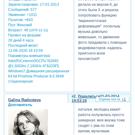
Зарегистрирован
: 17-01-2013
делала на версии 6, до
Сообщений:
577
этого была 3. и решила
Уважение:
+1011
попробовать функцию
Позитив:
+843
"марионеточная
Пол:
Женский
деформация". поскольку
Возраст:
46
[1979-12-21]
музыка довольно
Провел на форуме:
живенькая, то движение
26 дней 4 часа
фото придавала с помощью
Последний визит:
модификаторов. надеюсь
12-06-2020 18:10:59
приятного всем
Параметры компьютера:
просмотра!!!
Intel(R)Celeron(R)CPU N2840
@1.60GHz 2.16GHz 4ГБ(ОЗП)
Windows7 Домашняя расширенная
64 bit Proshow Producer 8.0.3648
стационарная
2
Поделиться
21-03-2014
+1
Galina Radosteva
19:53:10
Долгожитель
наталья, молодец какая!
работа получилась просто
шикарная. моя внучка тоже
сходит с ума по этим
куклам, мультикам.