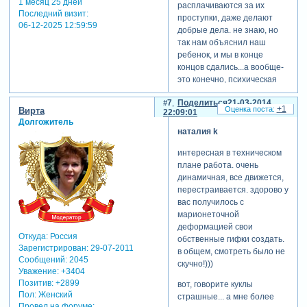
1 месяц 25 дней
расплачиваются за их
Последний визит:
проступки, даже делают
06-12-2025 12:59:59
добрые дела. не знаю, но
так нам объяснил наш
ребенок, и мы в конце
концов сдались...а вообще-
это конечно, психическая
атака на наших детей, все
7
Поделиться
21-03-2014
идет с запада..но вы бы
+1
Вирта
22:09:01
знали, сколько еще стоят
Долгожитель
эти куклы! каждая от 2000
наталия k
рублей! да, и они еще и в
интересная в техническом
дефиците! под новый год
плане работа. очень
мы просто не смогли их
динамичная, все движется,
купить. родители привезли
перестраивается. здорово у
ей из италии, аж 3 штуки и
вас получилось с
по цене в 3 раза дешевле.
марионеточной
но девочки, какая у них
деформацией свои
брендовая обувь- это что-
Откуда:
Россия
обственные гифки создать.
то! сама бы от такой не
Зарегистрирован
: 29-07-2011
в общем, смотреть было не
отказалась! прошу
Сообщений:
2045
скучно!)))
прощения за флуд, но это
Уважение:
+3404
все по теме.
Позитив:
+2899
вот, говорите куклы
Пол:
Женский
страшные... а мне более
отредактировано galina
Провел на форуме: