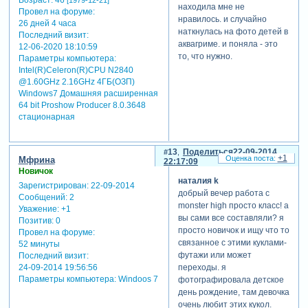
Возраст:
46
[1979-12-21]
находила мне не
Провел на форуме:
нравилось. и случайно
26 дней 4 часа
наткнулась на фото детей в
Последний визит:
аквагриме. и поняла - это
12-06-2020 18:10:59
то, что нужно.
Параметры компьютера:
Intel(R)Celeron(R)CPU N2840
@1.60GHz 2.16GHz 4ГБ(ОЗП)
евгения870914
Windows7 Домашняя расширенная
написал(а):
64 bit Proshow Producer 8.0.3648
на 0.25 сек
стационарная
слоник тоже с
этого
13
Поделиться
22-09-2014
мультфильма?
+1
Мфрина
22:17:09
Новичок
наталия k
Зарегистрирован
: 22-09-2014
добрый вечер работа с
все куклы, зверушки, а
Сообщений:
2
monster high просто класс! а
также фоны - все относится
Уважение:
+1
вы сами все составляли? я
к мультфильму monster high.
Позитив:
0
просто новичок и ищу что то
Провел на форуме:
связанное с этими куклами-
52 минуты
футажи или может
Последний визит:
переходы. я
24-09-2014 19:56:56
Параметры компьютера:
Windoos 7
фотографировала детское
день рождение, там девочка
очень любит этих кукол.