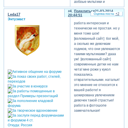
добрые мультики и
красивых кукол,ведь
4
Поделиться
21-03-2014
красота делает детишек
+2
Leda17
20:44:51
добрее.
Энтузиаст
работа интересная и
технически не простая. но у
меня тоже шок!
[взломанный сайт] бог мой,
а сколько же девочкам
годиков, что они увлекаются
такими мультиками? дааа
уж! [взломанный сайт]
современные детки не нам
чета! мне рожи у кукол
показались
отвратительными. наталья!
это мнение не относится к
вашей работе! я
шокирована увлечением
девочек такой страстью!
работа в фотошопе
замечательная!
Откуда:
Россия