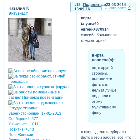
12
Поделиться
23-03-2014
0
Наталия K
13:09:16
Энтузиаст
вирта
tatyana60
евгения870914
спасибо большое за
комментарии!
вирта
написал(а):
но, с другой
стороны,
именно эти
фото как
нельзя лучше
подошли к
этому
мультяшному
Откуда:
Украина
фону.
Зарегистрирован
: 17-01-2013
Сообщений:
577
Уважение:
+1011
Позитив:
+843
я очень долго подбирала
Пол:
Женский
фото к этой работе. все, что