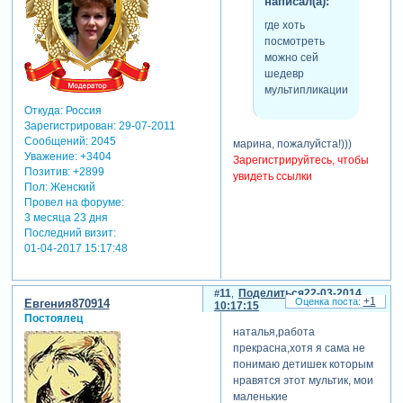
написал(а):
где хоть
посмотреть
можно сей
шедевр
мультипликации?
Откуда:
Россия
Зарегистрирован
: 29-07-2011
Сообщений:
2045
марина, пожалуйста!)))
Уважение:
+3404
Зарегистрируйтесь, чтобы
Позитив:
+2899
увидеть ссылки
Пол:
Женский
Провел на форуме:
3 месяца 23 дня
Последний визит:
01-04-2017 15:17:48
11
Поделиться
22-03-2014
+1
Евгения870914
10:17:15
Постоялец
наталья,работа
прекрасна,хотя я сама не
понимаю детишек которым
нравятся этот мультик, мои
маленькие