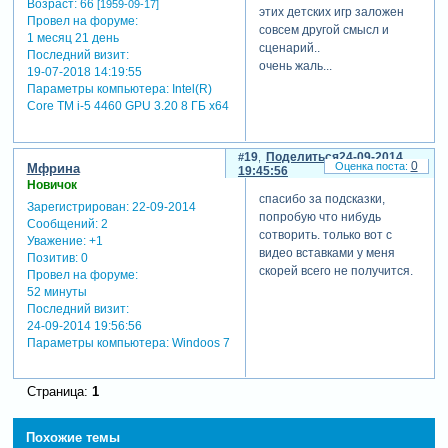
Возраст:
66
[1959-09-17]
этих детских игр заложен
Провел на форуме:
совсем другой смысл и
1 месяц 21 день
сценарий..
Последний визит:
очень жаль...
19-07-2018 14:19:55
а работа выполнена
Параметры компьютера:
Intel(R)
замечательно... смотреть
Core TM i-5 4460 GPU 3.20 8 ГБ х64
только жутковато
uzhanka
ира! мне кажется,
19
Поделиться
24-09-2014
0
Мфрина
19:45:56
малышевой одна проблема
Новичок
в жизни: чтобы с тв не
спасибо за подсказки,
Зарегистрирован
: 22-09-2014
прогнали... полная дрянь...
попробую что нибудь
Сообщений:
2
а еще говорят, что в сибири
сотворить. только вот с
Уважение:
+1
люди хорошие... как везде, и
видео вставками у меня
Позитив:
0
как все- везде хватает
скорей всего не получится.
Провел на форуме:
всяких... и она не
52 минуты
единственный яркий
Последний визит:
пример тому... к
24-09-2014 19:56:56
сожалению...
Параметры компьютера:
Windoos 7
Страница:
1
Похожие темы