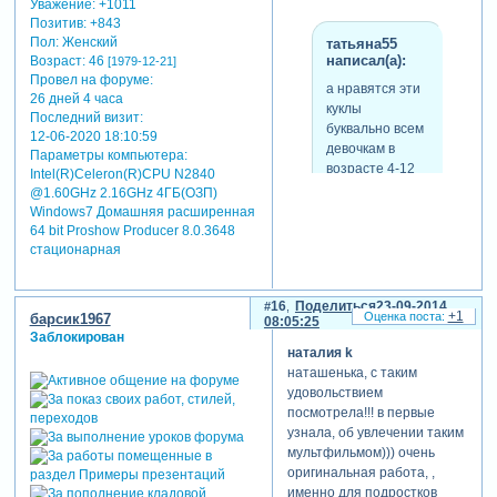
Уважение:
+1011
Позитив:
+843
Пол:
Женский
татьяна55
написал(а):
Возраст:
46
[1979-12-21]
Провел на форуме:
а нравятся эти
26 дней 4 часа
куклы
Последний визит:
буквально всем
12-06-2020 18:10:59
девочкам в
Параметры компьютера:
возрасте 4-12
Intel(R)Celeron(R)CPU N2840
лет.
@1.60GHz 2.16GHz 4ГБ(ОЗП)
Windows7 Домашняя расширенная
64 bit Proshow Producer 8.0.3648
стационарная
да, тань, точно. моей
дочурке 11 лет, а "болеет"
она этими куклами уже года
16
Поделиться
23-09-2014
2 наверное. все просит
+1
барсик1967
08:05:25
купить ей настоящую. а они
Заблокирован
наталия k
ж дорогиущие, зараза
наташенька, с таким
[взломанный сайт]
удовольствием
посмотрела!!! в первые
узнала, об увлечении таким
мультфильмом))) очень
оригинальная работа, ,
именно для подростков