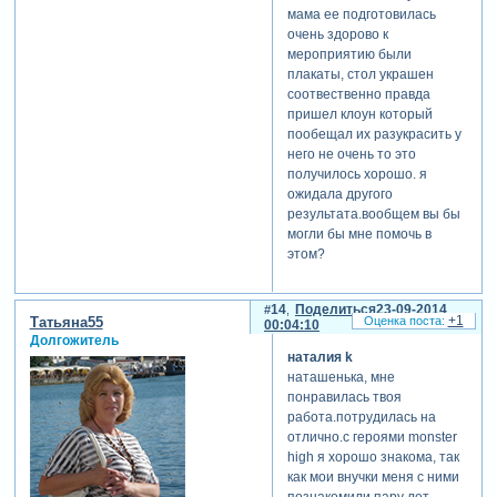
мама ее подготовилась
очень здорово к
мероприятию были
плакаты, стол украшен
соотвественно правда
пришел клоун который
пообещал их разукрасить у
него не очень то это
получилось хорошо. я
ожидала другого
результата.вообщем вы бы
могли бы мне помочь в
этом?
14
Поделиться
23-09-2014
+1
Татьяна55
00:04:10
Долгожитель
наталия k
наташенька, мне
понравилась твоя
работа.потрудилась на
отлично.с героями monster
high я хорошо знакома, так
как мои внучки меня с ними
познакомили пару лет