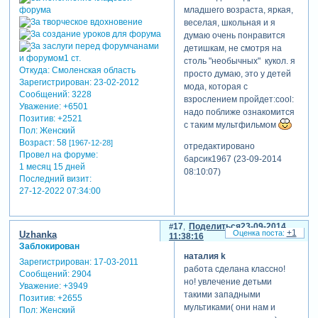
младшего возраста, яркая,
веселая, школьная и я
думаю очень понравится
детишкам, не смотря на
столь "необычных" кукол. я
Откуда:
Смоленская область
просто думаю, это у детей
Зарегистрирован
: 23-02-2012
мода, которая с
Сообщений:
3228
взрослением пройдет:cool:
Уважение:
+6501
надо поближе ознакомится
Позитив:
+2521
с таким мультфильмом
Пол:
Женский
Возраст:
58
[1967-12-28]
отредактировано
Провел на форуме:
барсик1967 (23-09-2014
1 месяц 15 дней
08:10:07)
Последний визит:
27-12-2022 07:34:00
17
Поделиться
23-09-2014
+1
Uzhanka
11:38:16
Заблокирован
наталия k
Зарегистрирован
: 17-03-2011
работа сделана классно!
Сообщений:
2904
но! увлечение детьми
Уважение:
+3949
такими западными
Позитив:
+2655
мультиками( они нам и
Пол:
Женский