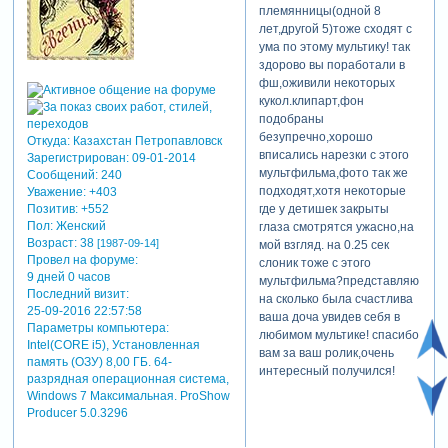
племянницы(одной 8
лет,другой 5)тоже сходят с
ума по этому мультику! так
здорово вы поработали в
фш,оживили некоторых
кукол.клипарт,фон
подобраны
безупречно,хорошо
Откуда:
Казахстан Петропавловск
вписались нарезки с этого
Зарегистрирован
: 09-01-2014
мультфильма,фото так же
Сообщений:
240
подходят,хотя некоторые
Уважение:
+403
где у детишек закрыты
Позитив:
+552
Пол:
Женский
глаза смотрятся ужасно,на
Возраст:
38
[1987-09-14]
мой взгляд. на 0.25 сек
Провел на форуме:
слоник тоже с этого
9 дней 0 часов
мультфильма?представляю
Последний визит:
на сколько была счастлива
25-09-2016 22:57:58
ваша доча увидев себя в
Параметры компьютера:
любимом мультике! спасибо
Intel(CORE i5), Установленная
вам за ваш ролик,очень
память (ОЗУ) 8,00 ГБ. 64-
интересный получился!
разрядная операционная система,
Windows 7 Максимальная. ProShow
Producer 5.0.3296