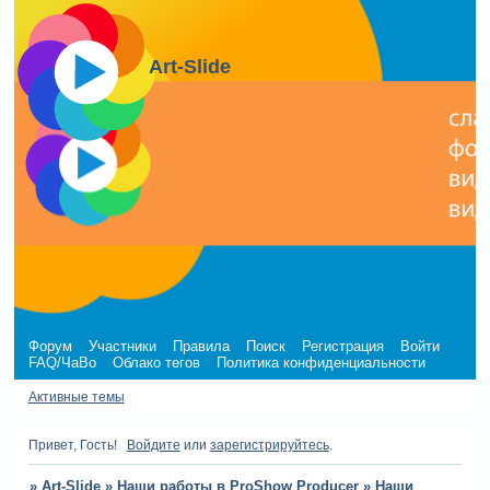
Art-Slide
Форум
Участники
Правила
Поиск
Регистрация
Войти
FAQ/ЧаВо
Облако тегов
Политика конфиденциальности
Активные темы
Привет, Гость!
Войдите
или
зарегистрируйтесь
.
»
Art-Slide
»
Наши работы в ProShow Producer
»
Наши