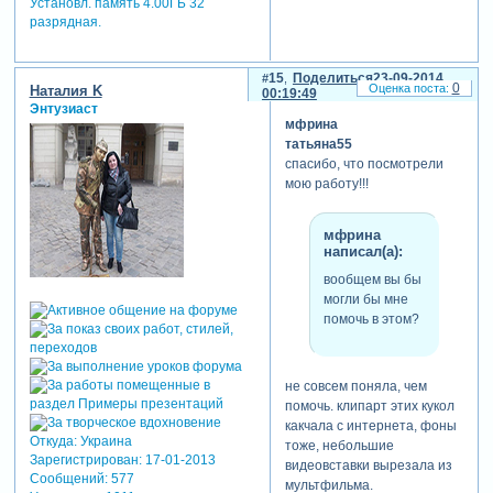
Установл. память 4.00ГБ 32
разрядная.
15
Поделиться
23-09-2014
0
Наталия K
00:19:49
Энтузиаст
мфрина
татьяна55
спасибо, что посмотрели
мою работу!!!
мфрина
написал(а):
вообщем вы бы
могли бы мне
помочь в этом?
не совсем поняла, чем
помочь. клипарт этих кукол
какчала с интернета, фоны
Откуда:
Украина
тоже, небольшие
Зарегистрирован
: 17-01-2013
видеовставки вырезала из
Сообщений:
577
мультфильма.