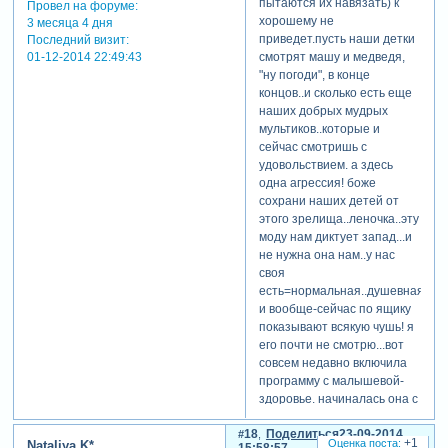
пытаются их навязать) к
Провел на форуме:
хорошему не
3 месяца 4 дня
приведет.пусть наши детки
Последний визит:
01-12-2014 22:49:43
смотрят машу и медведя,
"ну погоди", в конце
концов..и сколько есть еще
наших добрых мудрых
мультиков..которые и
сейчас смотришь с
удовольствием. а здесь
одна агрессия! боже
сохрани наших детей от
этого зрелища..леночка..эту
моду нам диктует запад...и
не нужна она нам..у нас
своя
есть=нормальная..душевная...до
и вообще-сейчас по ящику
показывают всякую чушь! я
его почти не смотрю...вот
совсем недавно включила
программу с малышевой-
здоровье. начиналась она с
того..что она перешагивает
18
Поделиться
23-09-2014
через большую кучу мусора(
+1
Nataliya K*
15:58:57