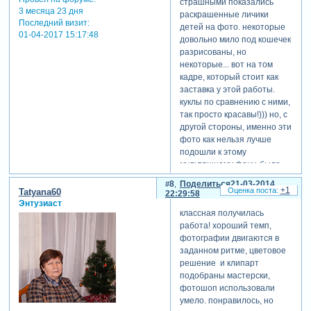
страшными показались
radosteva (21-03-2014
3 месяца 23 дня
раскрашенные личики
21:40:25)
Последний визит:
детей на фото. некоторые
01-04-2017 15:17:48
довольно мило под кошечек
разрисованы, но
некоторые... вот на том
кадре, который стоит как
заставка у этой работы.
куклы по сравнению с ними,
так просто красавы!))) но, с
другой стороны, именно эти
фото как нельзя лучше
подошли к этому
мультяшному фону. было
бы странно видеть в таком
8
Поделиться
21-03-2014
проекте фото деток с
+1
Tatyana60
22:29:58
мячиками, кубиками,
Энтузиаст
классная получилась
букетиками.
работа! хороший темп,
а мнения родителей об
фотографии двигаются в
этом мультфильме очень
заданном ритме, цветовое
полярны. от "запретить!" до
решение и клипарт
"этот мультик учит дружить
подобраны мастерски,
и не бросать друга в беде".
фотошоп использовали
а что касается кукол... мне
умело. понравилось, но
только одна из них очень