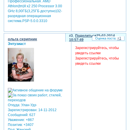
Профессиональная. AMD
Athlon(tm)II x2 250 Processor 3.00
GHz 8,00ГБ(3,25ГБ доступно)32-
разрядная операционная
система.PSP-5.0.0.3310
3
Поделиться
25-02-2014
+1
ольга скрипник
10:57:49
Энтузиаст
Зарегистрируйтесь, чтобы
увидеть ссылки
Зарегистрируйтесь, чтобы
увидеть ссылки
Откуда:
Улан-Удэ
Зарегистрирован
: 14-11-2012
Сообщений:
627
Уважение:
+867
Позитив:
+3407
Пол:
Женский