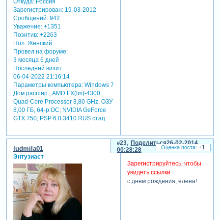
Откуда:
Россия
Зарегистрирован
: 19-03-2012
Сообщений:
942
Уважение:
+1351
Позитив:
+2263
Пол:
Женский
Провел на форуме:
3 месяца 6 дней
Последний визит:
06-04-2022 21:16:14
Параметры компьютера:
Windows 7
Дом.расшир., AMD FX(tm)-4300
Quad-Core Processor 3,80 GHz, ОЗУ
8,00 ГБ, 64-р.ОС; NVIDIA GeForce
GTX 750; PSP 6.0.3410 RUS стац.
23
Поделиться
26-02-2014
+1
ludmila01
00:28:28
Энтузиаст
Зарегистрируйтесь, чтобы
увидеть ссылки
с днем рождения, елена!