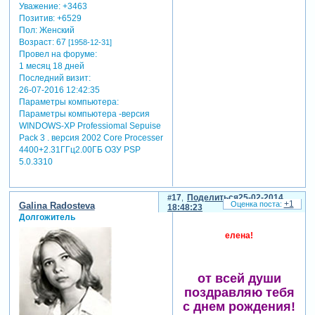
Уважение:
+3463
Позитив:
+6529
Пол:
Женский
Возраст:
67
[1958-12-31]
Провел на форуме:
1 месяц 18 дней
Последний визит:
26-07-2016 12:42:35
Параметры компьютера:
Параметры компьютера -версия
WINDOWS-XP Professiomal Sepuise
Pack 3 . версия 2002 Core Processer
4400+2.31ГГц2.00ГБ ОЗУ PSP
5.0.3310
17
Поделиться
25-02-2014
+1
Galina Radosteva
18:48:23
Долгожитель
елена!
от всей души
поздравляю тебя
с днем рождения!