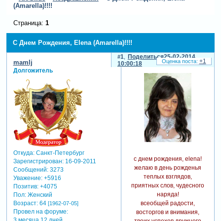
(Amarella)!!!!
Страница:
1
С Днем Рождения, Elena (Amarella)!!!!
1
Поделиться
25-02-2014
+1
mamlj
10:00:18
Долгожитель
Откуда:
Санкт-Петербург
с днем рождения, elena!
Зарегистрирован
: 16-09-2011
желаю в день рожденья
Сообщений:
3273
теплых взглядов,
Уважение:
+5916
приятных слов, чудесного
Позитив:
+4075
наряда!
Пол:
Женский
всеобщей радости,
Возраст:
64
[1962-07-05]
Провел на форуме:
восторгов и внимания,
3 месяца 12 дней
твоих успехов дружного