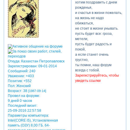
хотим поздравить с днем
рожденья,
и счастья в жизни пожелать,
на жизнь не надо
обижаться,
не стоит в жизни унывать.
пусть будет все: гроза,
метели,
пусть будет радость и
покой,
а если станет очень
грустно,
Откуда:
Казахстан Петропавловск
ты помни, наш форум
Зарегистрирован
: 09-01-2014
всегда с тобой.
Сообщений:
240
Зарегистрируйтесь, чтобы
Уважение:
+403
увидеть ссылки
Позитив:
+552
Пол:
Женский
Возраст:
38
[1987-09-14]
Провел на форуме:
9 дней 0 часов
Последний визит:
25-09-2016 22:57:58
Параметры компьютера:
Intel(CORE i5), Установленная
память (ОЗУ) 8,00 ГБ. 64-