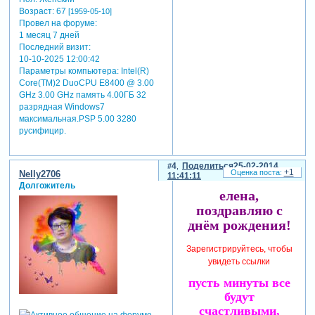
Возраст:
67
[1959-05-10]
Провел на форуме:
1 месяц 7 дней
Последний визит:
10-10-2025 12:00:42
Параметры компьютера:
Intel(R)
Core(TM)2 DuoCPU E8400 @ 3.00
GHz 3.00 GHz память 4.00ГБ 32
разрядная Windows7
максимальная.PSP 5.00 3280
русифицир.
4
Поделиться
25-02-2014
+1
Nelly2706
11:41:11
Долгожитель
елена,
поздравляю с
днём рождения!
Зарегистрируйтесь, чтобы
увидеть ссылки
пусть минуты все
будут
счастливыми,