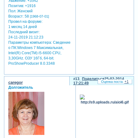
Уважение:
+3542
Позитив:
+1916
Пол:
Женский
Возраст:
58
[1968-07-01]
Провел на форуме:
1 месяц 14 дней
Последний визит:
24-11-2019 21:12:23
Параметры компьютера:
Сведение
о ПК:Windows 7 Максимальная,
Intel(R) Core(TM) i5-6600 CPU,
3,30GHz. ОЗУ 16Гб, 64-bit.
ProShowProducer 8.0.3348
13
Поделиться
25-02-2014
+1
caregor
17:21:49
Долгожитель