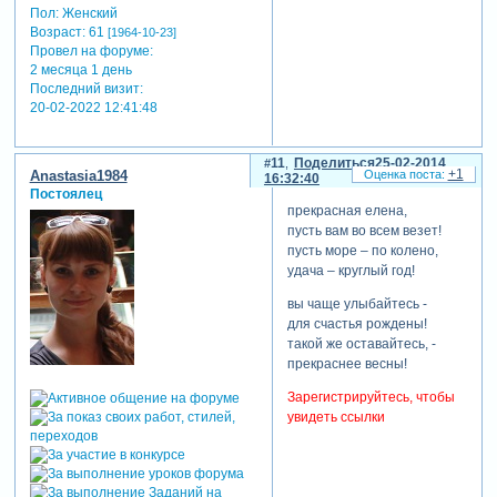
Пол:
Женский
Возраст:
61
[1964-10-23]
Провел на форуме:
2 месяца 1 день
Последний визит:
20-02-2022 12:41:48
11
Поделиться
25-02-2014
+1
Anastasia1984
16:32:40
Постоялец
прекрасная елена,
пусть вам во всем везет!
пусть море – по колено,
удача – круглый год!
вы чаще улыбайтесь -
для счастья рождены!
такой же оставайтесь, -
прекраснее весны!
Зарегистрируйтесь, чтобы
увидеть ссылки