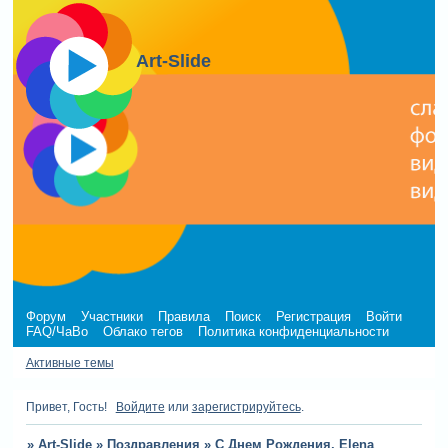
Art-Slide
Форум
Участники
Правила
Поиск
Регистрация
Войти
FAQ/ЧаВо
Облако тегов
Политика конфиденциальности
Активные темы
Привет, Гость!
Войдите
или
зарегистрируйтесь
.
»
Art-Slide
»
Поздравления
»
С Днем Рождения, Elena