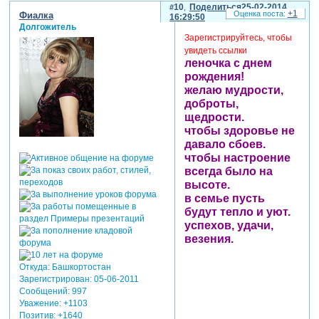
10
Поделиться
25-02-2014
+1
Фиалка
16:29:50
Долгожитель
Зарегистрируйтесь, чтобы
увидеть ссылки
леночка с днем
рождения!
желаю мудрости,
доброты,
щедрости.
чтобы здоровье не
давало сбоев.
чтобы настроение
всегда было на
высоте.
в семье пусть
будут тепло и уют.
успехов, удачи,
везения.
Откуда:
Башкортостан
Зарегистрирован
: 05-06-2011
Сообщений:
997
Уважение:
+1103
Позитив:
+1640