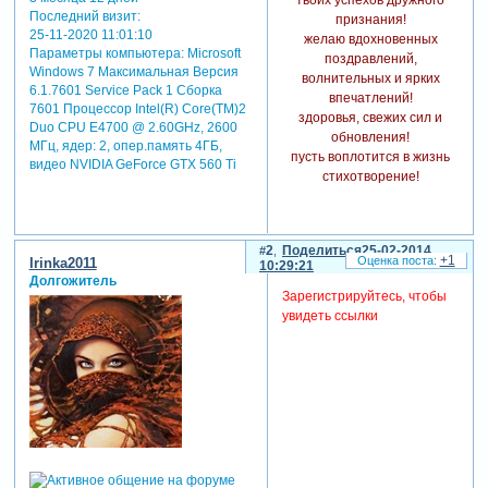
Последний визит:
признания!
25-11-2020 11:01:10
желаю вдохновенных
Параметры компьютера:
Microsoft
поздравлений,
Windows 7 Максимальная Версия
волнительных и ярких
6.1.7601 Service Pack 1 Сборка
впечатлений!
7601 Процессор Intel(R) Core(TM)2
здоровья, свежих сил и
Duo CPU E4700 @ 2.60GHz, 2600
обновления!
МГц, ядер: 2, опер.память 4ГБ,
пусть воплотится в жизнь
видео NVIDIA GeForce GTX 560 Ti
стихотворение!
2
Поделиться
25-02-2014
+1
Irinka2011
10:29:21
Долгожитель
Зарегистрируйтесь, чтобы
увидеть ссылки