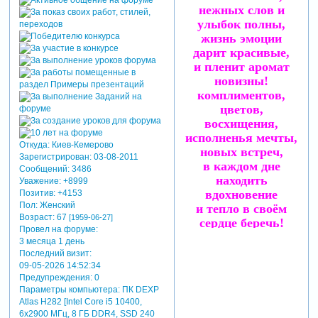
нежных слов и
улыбок полны,
жизнь эмоции
дарит красивые,
и пленит аромат
новизны!
комплиментов,
цветов,
восхищения,
исполненья мечты,
Откуда:
Киев-Кемерово
новых встреч,
Зарегистрирован
: 03-08-2011
в каждом дне
Сообщений:
3486
находить
Уважение:
+8999
вдохновение
Позитив:
+4153
Пол:
Женский
и тепло в своём
Возраст:
67
[1959-06-27]
сердце беречь!
Провел на форуме:
3 месяца 1 день
[audio]http://pleer.com/tracks/694
Последний визит:
09-05-2026 14:52:34
Предупреждения:
0
Параметры компьютера:
ПК DEXP
Atlas H282 [Intel Core i5 10400,
6x2900 МГц, 8 ГБ DDR4, SSD 240