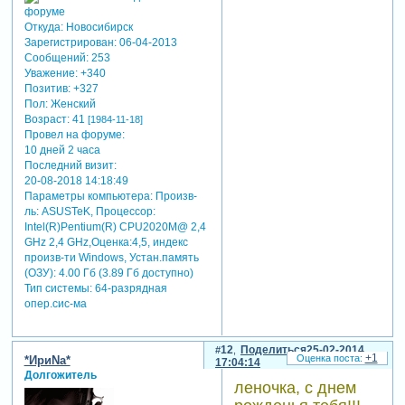
Откуда:
Новосибирск
Зарегистрирован
: 06-04-2013
Сообщений:
253
Уважение:
+340
Позитив:
+327
Пол:
Женский
Возраст:
41
[1984-11-18]
Провел на форуме:
10 дней 2 часа
Последний визит:
20-08-2018 14:18:49
Параметры компьютера:
Произв-
ль: ASUSTeK, Процессор:
Intel(R)Pentium(R) CPU2020M@ 2,4
GHz 2,4 GHz,Оценка:4,5, индекс
произв-ти Windows, Устан.память
(ОЗУ): 4.00 Гб (3.89 Гб доступно)
Тип системы: 64-разрядная
опер.сис-ма
12
Поделиться
25-02-2014
+1
*ИриNа*
17:04:14
Долгожитель
леночка, с днем