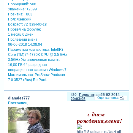
Сообщений:
508
Уважение:
+2399
Позитив:
+863
Пол:
Женский
Возраст:
72
[1954-03-19]
Провел на форуме:
1 месяц 6 дней
Последний визит:
06-06-2018 14:38:04
Параметры компьютера:
Intel(R)
Core (TM) i7-4770K CPU @ 3.5 GHz
3.5GHz Установленная память
16,00 ГБ 64 разрядная
операционная система Windows 7
Максимальная. ProShow Producer
7.0.3527 (Rus) Re Pack.
20
Поделиться
25-02-2014
+1
dianales777
20:03:05
Постоялец
с днем
рождения,елена!