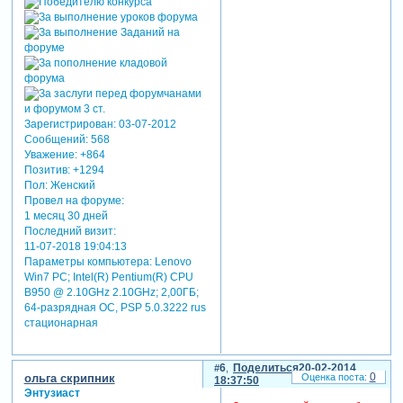
Зарегистрирован
: 03-07-2012
Сообщений:
568
Уважение:
+864
Позитив:
+1294
Пол:
Женский
Провел на форуме:
1 месяц 30 дней
Последний визит:
11-07-2018 19:04:13
Параметры компьютера:
Lenovo
Win7 PC; Intel(R) Pentium(R) CPU
B950 @ 2.10GHz 2.10GHz; 2,00ГБ;
64-разрядная ОС, PSP 5.0.3222 rus
стационарная
6
Поделиться
20-02-2014
0
ольга скрипник
18:37:50
Энтузиаст