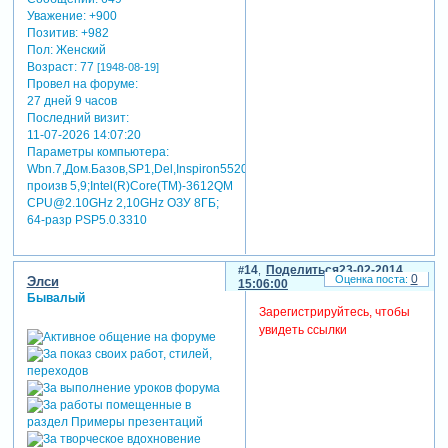
Уважение:
+900
Позитив:
+982
Пол:
Женский
Возраст:
77
[1948-08-19]
Провел на форуме:
27 дней 9 часов
Последний визит:
11-07-2026 14:07:20
Параметры компьютера:
Wbn.7,Дом.Базов,SP1,Del,Inspiron5520,индекс
произв 5,9;Intel(R)Core(TM)-3612QM
CPU@2.10GHz 2,10GHz ОЗУ 8ГБ;
64-разр PSP5.0.3310
14
Поделиться
23-02-2014
0
Элси
15:06:00
Бывалый
Зарегистрируйтесь, чтобы
увидеть ссылки