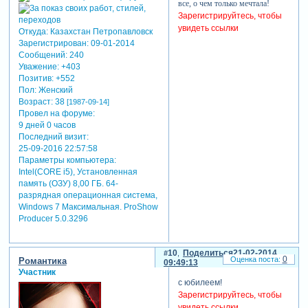
все, о чем только мечтала!
Зарегистрируйтесь, чтобы
увидеть ссылки
Откуда:
Казахстан Петропавловск
Зарегистрирован
: 09-01-2014
Сообщений:
240
Уважение:
+403
Позитив:
+552
Пол:
Женский
Возраст:
38
[1987-09-14]
Провел на форуме:
9 дней 0 часов
Последний визит:
25-09-2016 22:57:58
Параметры компьютера:
Intel(CORE i5), Установленная
память (ОЗУ) 8,00 ГБ. 64-
разрядная операционная система,
Windows 7 Максимальная. ProShow
Producer 5.0.3296
10
Поделиться
21-02-2014
0
Романтика
09:49:13
Участник
с юбилеем!
Зарегистрируйтесь, чтобы
увидеть ссылки