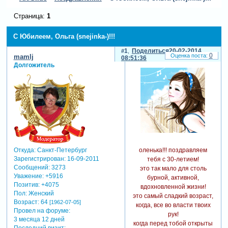
Страница:
1
С Юбилеем, Ольга (snejinka-)!!!
1
Поделиться
20-02-2014
0
mamlj
08:51:36
Долгожитель
оленька!!! поздравляем
Откуда:
Санкт-Петербург
Зарегистрирован
: 16-09-2011
тебя с 30-летием!
Сообщений:
3273
это так мало для столь
Уважение:
+5916
бурной, активной,
Позитив:
+4075
вдохновленной жизни!
Пол:
Женский
это самый сладкий возраст,
Возраст:
64
[1962-07-05]
когда, все во власти твоих
Провел на форуме:
рук!
3 месяца 12 дней
когда перед тобой открыты
Последний визит: