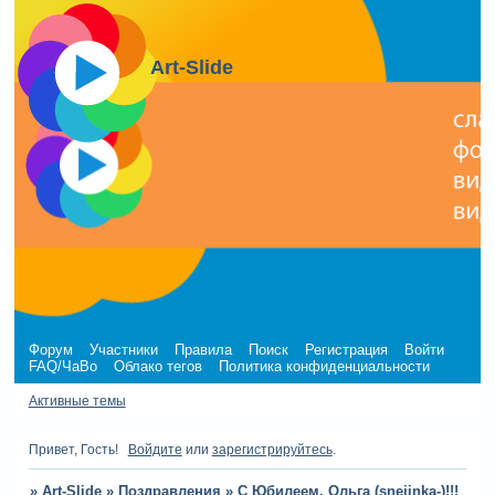
Art-Slide
Форум
Участники
Правила
Поиск
Регистрация
Войти
FAQ/ЧаВо
Облако тегов
Политика конфиденциальности
Активные темы
Привет, Гость!
Войдите
или
зарегистрируйтесь
.
»
Art-Slide
»
Поздравления
»
С Юбилеем, Ольга (snejinka-)!!!