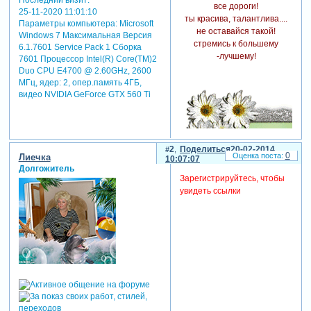
все дороги!
25-11-2020 11:01:10
ты красива, талантлива....
Параметры компьютера:
Microsoft
не оставайся такой!
Windows 7 Максимальная Версия
стремись к большему
6.1.7601 Service Pack 1 Сборка
-лучшему!
7601 Процессор Intel(R) Core(TM)2
Duo CPU E4700 @ 2.60GHz, 2600
МГц, ядер: 2, опер.память 4ГБ,
видео NVIDIA GeForce GTX 560 Ti
2
Поделиться
20-02-2014
0
Лиечка
10:07:07
Долгожитель
Зарегистрируйтесь, чтобы
увидеть ссылки