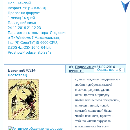
Пол:
Женский
Возраст:
58
[1968-07-01]
Провел на форуме:
1 месяц 14 дней
Последний визит:
24-11-2019 21:12:23
Параметры компьютера:
Сведение
о ПК:Windows 7 Максимальная,
Intel(R) Core(TM) i5-6600 CPU,
3,30GHz. ОЗУ 16Гб, 64-bit.
ProShowProducer 8.0.3348
9
Поделиться
21-02-2014
0
Евгения870914
09:00:19
Постоялец
с днем рожденья поздравляю -
любви и доброты желаю!
счастья, радости, удачи,
океан цветов в придачу!
чтобы жизнь была прекрасной,
а погода теплой, ясной,
светлой, солнечной была!
чтобы нежность, красота -
тебя по жизни окружала.
и исполнилось бы все -