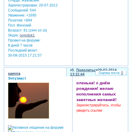
Откуда:
Жуковский
Зарегистрирован
: 20-07-2012
Сообщений:
544
Уважение:
+1695
Позитив:
+894
Пол:
Женский
Возраст:
81
[1944-10-15]
Skype:
nogotok1
Провел на форуме:
8 дней 7 часов
Последний визит:
30-08-2015 17:21:57
5
Поделиться
20-02-2014
0
samira
13:11:44
Энтузиаст
оленька! с днём
рождения! желаю
исполнения самых
заветных желаний!
Зарегистрируйтесь, чтобы
увидеть ссылки