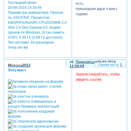
Последний визит:
есть,
20-08-2018 14:18:49
пришедшая вдруг к вам с
Параметры компьютера:
Произв-
годами,
ль: ASUSTeK, Процессор:
и часто некогда присесть,
Intel(R)Pentium(R) CPU2020M@ 2,4
когда круговорот с делами.
GHz 2,4 GHz,Оценка:4,5, индекс
произв-ти Windows, Устан.память
и пусть считают стариками
(ОЗУ): 4.00 Гб (3.89 Гб доступно)
вас те, кому всего
Тип системы: 64-разрядная
пятнадцать,
опер.сис-ма
хоть младше вас они
годами,
но им за вами не угнаться!
4
Поделиться
20-02-2014
0
Mimoza2012
12:58:09
Энтузиаст
Зарегистрируйтесь, чтобы
увидеть ссылки