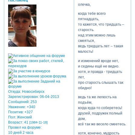
Постоялец
олечка,
когда тебе всего
пятнадцать,
то кажется, что тридцать –
старость.
над этим можно лишь
смеяться,
ведь тридцать лет – такая
малость!
и изменений вроде нет,
и седины ещё не видно.
хотя, и правда - тридцать
лет,
про старость слышать так
обидно!
Откуда:
Новосибирск
Зарегистрирован
: 06-04-2013
ведь та же легкость на
Сообщений:
253
подъём,
Уважение:
+340
когда куда-то соберетесь!
Позитив:
+327
друзей, подружек полный
Пол:
Женский
дом,
Возраст:
41
[1984-11-18]
всё так же весело смеетесь.
Провел на форуме:
10 дней 2 часа
хотя, конечно, мудрость