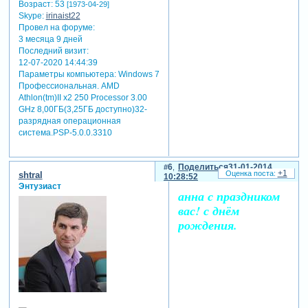
Возраст:
53
[1973-04-29]
Skype:
irinaist22
Провел на форуме:
3 месяца 9 дней
Последний визит:
12-07-2020 14:44:39
Параметры компьютера:
Windows 7
Профессиональная. AMD
Athlon(tm)II x2 250 Processor 3.00
GHz 8,00ГБ(3,25ГБ доступно)32-
разрядная операционная
система.PSP-5.0.0.3310
6
Поделиться
31-01-2014
+1
shtral
10:28:52
Энтузиаст
анна с праздником
вас! с днём
рождения.