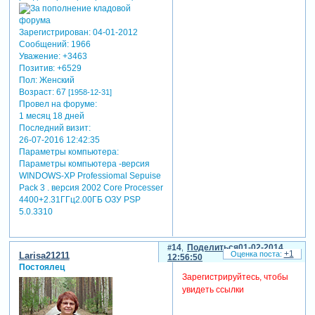
Зарегистрирован
: 04-01-2012
Сообщений:
1966
Уважение:
+3463
Позитив:
+6529
Пол:
Женский
Возраст:
67
[1958-12-31]
Провел на форуме:
1 месяц 18 дней
Последний визит:
26-07-2016 12:42:35
Параметры компьютера:
Параметры компьютера -версия
WINDOWS-XP Professiomal Sepuise
Pack 3 . версия 2002 Core Processer
4400+2.31ГГц2.00ГБ ОЗУ PSP
5.0.3310
14
Поделиться
01-02-2014
+1
Larisa21211
12:56:50
Постоялец
Зарегистрируйтесь, чтобы
увидеть ссылки