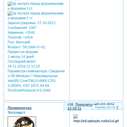
Зарегистрирован
: 27-10-2012
Сообщений:
1387
Уважение:
+3542
Позитив:
+1916
Пол:
Женский
Возраст:
58
[1968-07-01]
Провел на форуме:
1 месяц 14 дней
Последний визит:
24-11-2019 21:12:23
Параметры компьютера:
Сведение
о ПК:Windows 7 Максимальная,
Intel(R) Core(TM) i5-6600 CPU,
3,30GHz. ОЗУ 16Гб, 64-bit.
ProShowProducer 8.0.3348
18
Поделиться
01-02-2014
0
Людмилочка
22:35:11
Энтузиаст