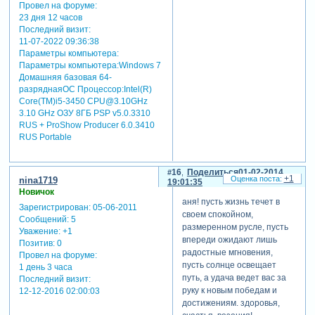
Провел на форуме:
23 дня 12 часов
Последний визит:
11-07-2022 09:36:38
Параметры компьютера:
Параметры компьютера:Windows 7
Домашняя базовая 64-
разряднаяОС Процессор:Intel(R)
Core(TM)i5-3450 CPU@3.10GHz
3.10 GHz ОЗУ 8ГБ PSP v5.0.3310
RUS + ProShow Producer 6.0.3410
RUS Portable
16
Поделиться
01-02-2014
+1
nina1719
19:01:35
Новичок
аня! пусть жизнь течет в
Зарегистрирован
: 05-06-2011
своем спокойном,
Сообщений:
5
размеренном русле, пусть
Уважение:
+1
впереди ожидают лишь
Позитив:
0
радостные мгновения,
Провел на форуме:
пусть солнце освещает
1 день 3 часа
путь, а удача ведет вас за
Последний визит:
руку к новым победам и
12-12-2016 02:00:03
достижениям. здоровья,