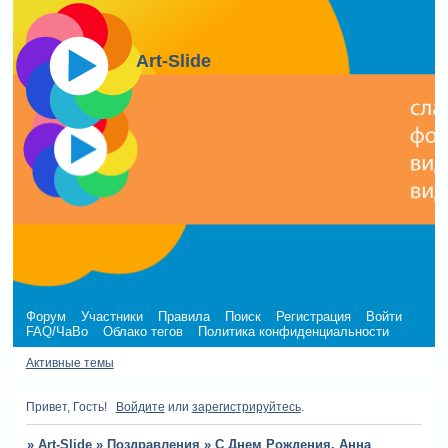
Art-Slide
Форум
Участники
Правила
Поиск
Регистрация
Войти
FAQ/ЧаВо
Облако тегов
Политика конфиденциальности
Активные темы
Привет, Гость!
Войдите
или
зарегистрируйтесь
.
»
Art-Slide
»
Поздравления
»
С Днем Рождения, Анна