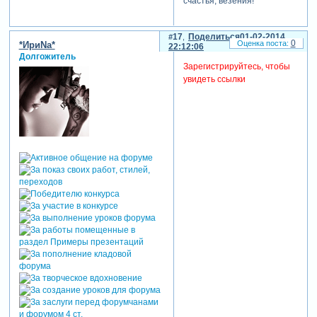
счастья, везения!
17
Поделиться
01-02-2014
0
*ИриNа*
22:12:06
Долгожитель
Зарегистрируйтесь, чтобы
увидеть ссылки