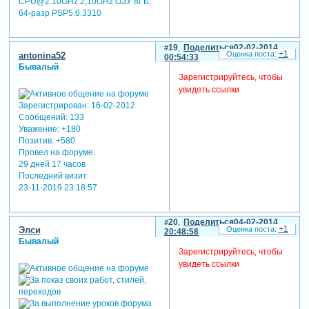
CPU@2.10GHz 2,10GHz ОЗУ 8ГБ;
64-разр PSP5.0.3310
19
Поделиться
02-02-2014
+1
antonina52
00:54:33
Бывалый
Зарегистрируйтесь, чтобы
увидеть ссылки
Зарегистрирован
: 16-02-2012
Сообщений:
133
Уважение:
+180
Позитив:
+580
Провел на форуме:
29 дней 17 часов
Последний визит:
23-11-2019 23:18:57
20
Поделиться
04-02-2014
+1
Элси
20:48:58
Бывалый
Зарегистрируйтесь, чтобы
увидеть ссылки