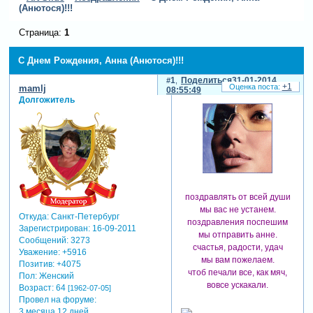
(Анютося)!!!
Страница:
1
С Днем Рождения, Анна (Анютося)!!!
1
Поделиться
31-01-2014
+1
mamlj
08:55:49
Долгожитель
поздравлять от всей души
мы вас не устанем.
Откуда:
Санкт-Петербург
поздравления поспешим
Зарегистрирован
: 16-09-2011
мы отправить анне.
Сообщений:
3273
счастья, радости, удач
Уважение:
+5916
мы вам пожелаем.
Позитив:
+4075
чтоб печали все, как мяч,
Пол:
Женский
вовсе ускакали.
Возраст:
64
[1962-07-05]
Провел на форуме:
3 месяца 12 дней