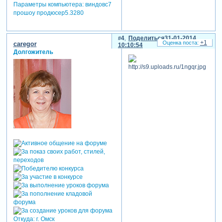
Параметры компьютера:
виндовс7
прошоу продюсер5.3280
4
Поделиться
31-01-2014
+1
caregor
10:10:54
Долгожитель
Откуда:
г. Омск