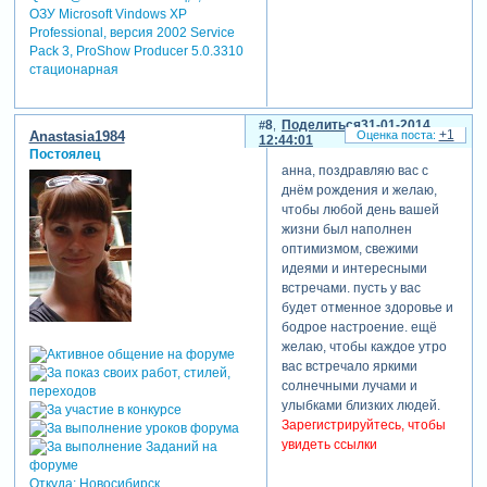
ОЗУ Microsoft Vindows XP
Professional, версия 2002 Service
Pack 3, ProShow Producer 5.0.3310
стационарная
8
Поделиться
31-01-2014
+1
Anastasia1984
12:44:01
Постоялец
анна, поздравляю вас с
днём рождения и желаю,
чтобы любой день вашей
жизни был наполнен
оптимизмом, свежими
идеями и интересными
встречами. пусть у вас
будет отменное здоровье и
бодрое настроение. ещё
желаю, чтобы каждое утро
вас встречало яркими
солнечными лучами и
улыбками близких людей.
Зарегистрируйтесь, чтобы
увидеть ссылки
Откуда:
Новосибирск