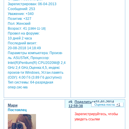
Зарегистрирован
: 06-04-2013
Сообщений:
253
Уважение:
+340
Позитив:
+327
Пол:
Женский
Возраст:
41
[1984-11-18]
Провел на форуме:
10 дней 2 часа
Последний визит:
20-08-2018 14:18:49
Параметры компьютера:
Произв-
ль: ASUSTeK, Процессор:
Intel(R)Pentium(R) CPU2020M@ 2,4
GHz 2,4 GHz,Оценка:4,5, индекс
произв-ти Windows, Устан.память
(ОЗУ): 4.00 Гб (3.89 Гб доступно)
Тип системы: 64-разрядная
опер.сис-ма
9
Поделиться
31-01-2014
+1
Мари
12:59:38
Постоялец
Зарегистрируйтесь, чтобы
увидеть ссылки