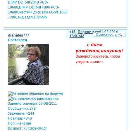
DIMM DDR-III 2048 РC3-
10600,DIMM DDR-III 4096 РC3-
10600,жесткий диск sata 6Gb/s 1000
7200, вид.адап.1024Mb
15
Поделиться
01-02-2014
+1
dianales777
18:01:42
Постоялец
с днем
рождения,аннушка!
Зарегистрируйтесь, чтобы
увидеть ссылки
ь
Зарегистрирован
: 08-08-2011
Сообщений:
279
Уважение:
+244
Позитив:
+346
Пол:
Женский
Возраст:
73
[1952-08-15]