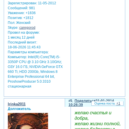
Зарегистрирован
: 11-05-2012
Сообщений:
981
Уважение:
+1836
Позитив:
+1812
Пол:
Женский
Skype:
caregorod
Провел на форуме:
1 месяц 12 дней
Последний визит:
18-06-2026 11:45:43
Параметры компьютера:
Компьютер: Intel(R) Core(TM) i5-
3350P CPU @ 3.10 GHz 3.10GHz;
ОЗУ 16.0 ГБ; NVIDIA GeForce GTX
660 Ti; HDD 200Gb, Windows 8
Enterprise Professional 64 bit,
ProshowProducer 5.0.3310
стационарная
5
Поделиться
31-01-2014
+1
Irinka2011
10:26:39
Долгожитель
желаю счастья и
добра,
желаю жизни полной,