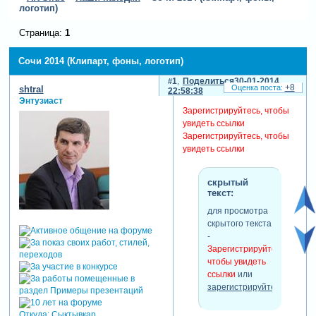
логотип)
Страница:
1
Сочи 2014 (Клипарт, фоны, логотип)
1
Поделиться
30-01-2014
+8
shtral
22:58:38
Энтузиаст
Зарегистрируйтесь, чтобы
увидеть ссылки
Зарегистрируйтесь, чтобы
увидеть ссылки
скрытый
текст:
для просмотра
скрытого текста
-
Зарегистрируйтесь,
чтобы увидеть
ссылки
или
зарегистрируйтесь
.
Откуда:
Сыктывкар