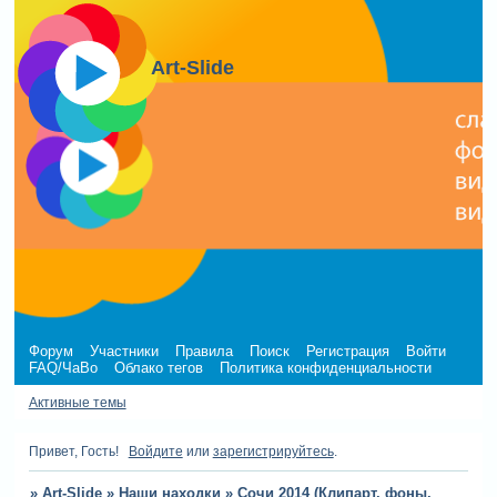
Art-Slide
Форум
Участники
Правила
Поиск
Регистрация
Войти
FAQ/ЧаВо
Облако тегов
Политика конфиденциальности
Активные темы
Привет, Гость!
Войдите
или
зарегистрируйтесь
.
»
Art-Slide
»
Наши находки
»
Сочи 2014 (Клипарт, фоны,