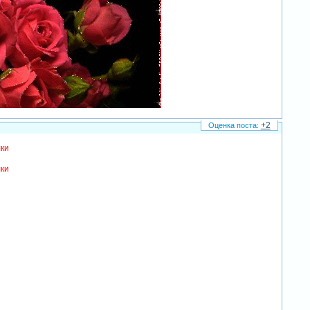
+2
лки
лки