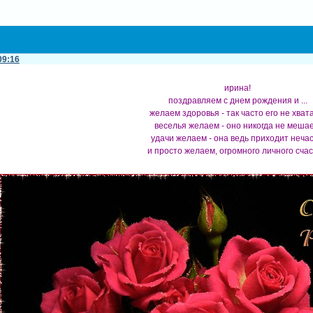
09:16
ирина!
поздравляем с днем рождения и ...
желаем здоровья - так часто его не хват
веселья желаем - оно никогда не мешае
удачи желаем - она ведь приходит нечас
и просто желаем, огромного личного счас