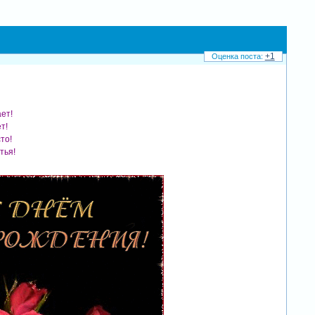
+1
ает!
т!
то!
тья!