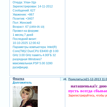
Откуда:
Улан-Удэ
Зарегистрирован
: 14-11-2012
Сообщений:
627
Уважение:
+867
Позитив:
+3407
Пол:
Женский
Возраст:
67
[1959-05-10]
Провел на форуме:
1 месяц 7 дней
Последний визит:
10-10-2025 12:00:42
Параметры компьютера:
Intel(R)
Core(TM)2 DuoCPU E8400 @ 3.00
GHz 3.00 GHz память 4.00ГБ 32
разрядная Windows7
максимальная.PSP 5.00 3280
русифицир.
Фиалка
6
Поделиться
21-12-2013 11:
Долгожитель
наташенька!с дню
пусть всегда сбывае
Зарегистрируйтесь, чтобы у