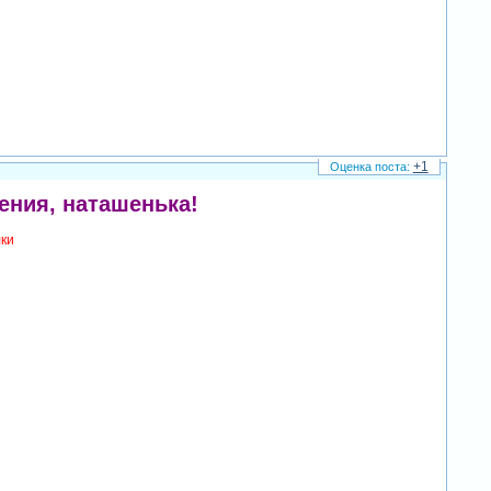
+1
ения, наташенька!
лки