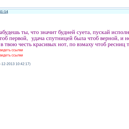
41:14
забудешь ты, что значит будней суета, пускай исполн
тоб первой, удача спутницей была чтоб верной, и 
 в твою честь красивых нот, по взмаху чтоб ресниц 
видеть ссылки
видеть ссылки
-12-2013 10:42:17)