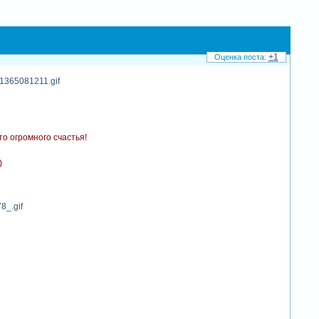
+1
то огромного счастья!
)