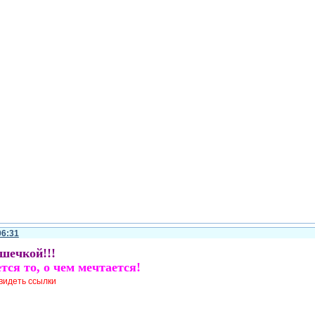
06:31
шечкой!!!
тся то, о чем мечтается!
видеть ссылки