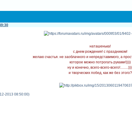
49:30
наташенька!
с днем рождения! с праздником!
желаю счастья. не заоблачного и непредставимого, а прос
которое можно потрогать руками!))))
ну и конечно, всего-всего-всего!.........)))
и творческих побед, как же без этого?
12-2013 08:50:00)