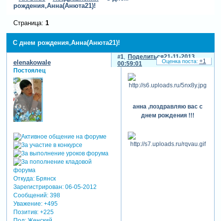
рождения,Анна(Анюта21)!
Страница:
1
С днем рождения,Анна(Анюта21)!
1
Поделиться
21-11-2013
+1
elenakowale
00:59:01
Постоялец
анна ,поздравляю вас с
днем рождения !!!
Откуда:
Брянск
Зарегистрирован
: 06-05-2012
Сообщений:
398
Уважение:
+495
Позитив:
+225
Пол:
Женский