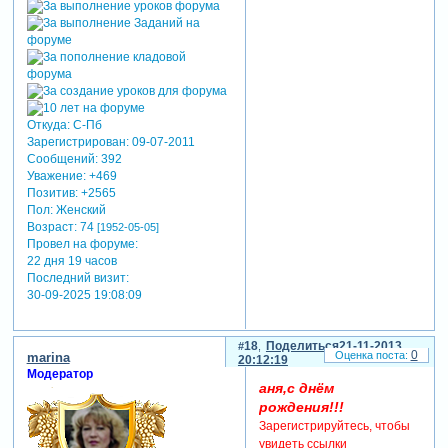
Откуда:
С-Пб
Зарегистрирован
: 09-07-2011
Сообщений:
392
Уважение:
+469
Позитив:
+2565
Пол:
Женский
Возраст:
74
[1952-05-05]
Провел на форуме:
22 дня 19 часов
Последний визит:
30-09-2025 19:08:09
18
Поделиться
21-11-2013
0
marina
20:12:19
Модератор
аня,с днём
рождения!!!
Зарегистрируйтесь, чтобы
увидеть ссылки