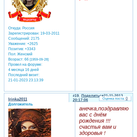
Откуда:
Россия
Зарегистрирован
: 19-03-2011
Сообщений:
2175
Уважение:
+2625
Позитив:
+3343
Пол:
Женский
Возраст:
66
[1959-09-28]
Провел на форуме:
4 месяца 16 дней
Последний визит:
21-01-2023 23:13:39
19
Поделиться
21-11-2013
0
Irinka2011
20:17:06
Долгожитель
анечка,поздравляю
вас с днём
рождения !!!
счастья вам и
здоровья !