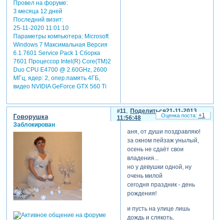
Провел на форуме:
3 месяца 12 дней
Последний визит:
25-11-2020 11:01:10
Параметры компьютера:
Microsoft
Windows 7 Максимальная Версия
6.1.7601 Service Pack 1 Сборка
7601 Процессор Intel(R) Core(TM)2
Duo CPU E4700 @ 2.60GHz, 2600
МГц, ядер: 2, опер.память 4ГБ,
видео NVIDIA GeForce GTX 560 Ti
11
Поделиться
21-11-2013
+1
Гoворушка
11:56:48
Заблокирован
аня, от души поздравляю!
за окном пейзаж унылый,
осень не сдаёт свои
владения...
но у девушки одной, ну
очень милой
сегодня праздник - день
рождения!
и пусть на улице лишь
дождь и слякоть,