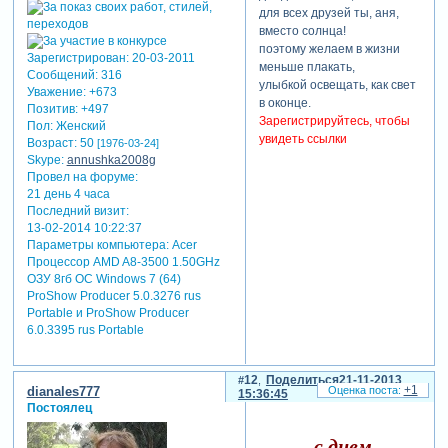
для всех друзей ты, аня,
вместо солнца!
поэтому желаем в жизни
Зарегистрирован
: 20-03-2011
меньше плакать,
Сообщений:
316
улыбкой освещать, как свет
Уважение:
+673
в оконце.
Позитив:
+497
Зарегистрируйтесь, чтобы
Пол:
Женский
увидеть ссылки
Возраст:
50
[1976-03-24]
Skype:
annushka2008g
Провел на форуме:
21 день 4 часа
Последний визит:
13-02-2014 10:22:37
Параметры компьютера:
Acer
Процессор AMD A8-3500 1.50GHz
ОЗУ 8гб ОС Windows 7 (64)
ProShow Producer 5.0.3276 rus
Portable и ProShow Producer
6.0.3395 rus Portable
12
Поделиться
21-11-2013
+1
dianales777
15:36:45
Постоялец
с днем