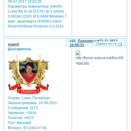
09-07-2017 18:02:36
Параметры компьютера:
Intel(R)
Core(TM) i5-3470 CPU @ 3.20GHz
3.60GHz (ОЗУ) 8ГБ 64bit Windows 7
макс. видеокарта NVIDIA Control
Panel ProShow Producer-5.0.3310
10
Поделиться
21-11-2013
+1
mamlj
10:59:31
Долгожитель
Откуда:
Санкт-Петербург
Зарегистрирован
: 16-09-2011
Сообщений:
3273
Уважение:
+5916
Позитив:
+4075
Пол:
Женский
Возраст:
64
[1962-07-05]