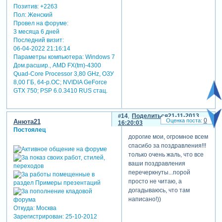
Позитив:
+2263
Пол:
Женский
Провел на форуме:
3 месяца 6 дней
Последний визит:
06-04-2022 21:16:14
Параметры компьютера:
Windows 7
Дом.расшир., AMD FX(tm)-4300
Quad-Core Processor 3,80 GHz, ОЗУ
8,00 ГБ, 64-р.ОС; NVIDIA GeForce
GTX 750; PSP 6.0.3410 RUS стац.
14
Поделиться
21-11-2013
0
Анюта21
16:20:03
Постоялец
дорогие мои, огромное всем
спасибо за поздравления!!!
только очень жаль, что все
ваши поздравления
перечеркнуты...порой
просто не читаю, а
догадываюсь, что там
написано!))
Откуда:
Москва
Зарегистрирован
: 25-10-2012