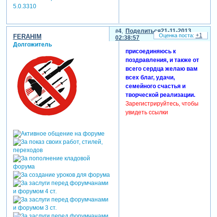
Зарегистрируйтесь, чтобы
5.0.3310
увидеть ссылки
Зарегистрируйтесь, чтобы
4
Поделиться
21-11-2013
увидеть ссылки
+1
FERAHIM
02:38:57
Зарегистрируйтесь, чтобы
Долгожитель
увидеть ссылки
присоединяюсь к
поздравления, и также от
всего сердца желаю вам
всех благ, удачи,
семейного счастья и
творческой реализации.
Зарегистрируйтесь, чтобы
увидеть ссылки