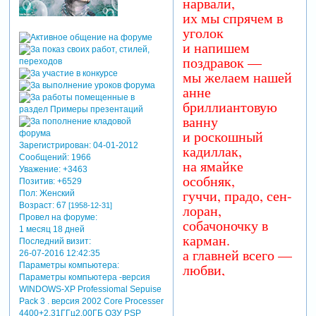
нарвали,
их мы спрячем в
уголок
и напишем
поздравок —
мы желаем нашей
анне
бриллиантовую
ванну
и роскошный
Зарегистрирован
: 04-01-2012
кадиллак,
Сообщений:
1966
на ямайке
Уважение:
+3463
особняк,
Позитив:
+6529
гуччи, прадо, сен-
Пол:
Женский
Возраст:
67
лоран,
[1958-12-31]
Провел на форуме:
собачоночку в
1 месяц 18 дней
карман.
Последний визит:
а главней всего —
26-07-2016 12:42:35
любви,
Параметры компьютера:
Параметры компьютера -версия
дружной и
WINDOWS-XP Professiomal Sepuise
большой семьи!
Pack 3 . версия 2002 Core Processer
4400+2.31ГГц2.00ГБ ОЗУ PSP