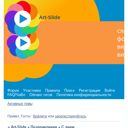
Art-Slide
Форум
Участники
Правила
Поиск
Регистрация
Войти
FAQ/ЧаВо
Облако тегов
Политика конфиденциальности
Активные темы
Привет, Гость!
Войдите
или
зарегистрируйтесь
.
»
Art-Slide
»
Поздравления
»
С днем