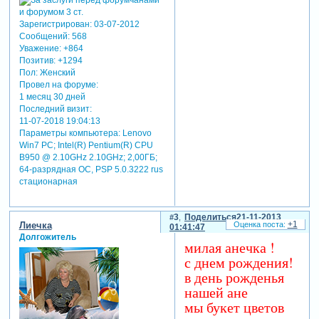
Зарегистрирован
: 03-07-2012
Сообщений:
568
Уважение:
+864
Позитив:
+1294
Пол:
Женский
Провел на форуме:
1 месяц 30 дней
Последний визит:
11-07-2018 19:04:13
Параметры компьютера:
Lenovo
Win7 PC; Intel(R) Pentium(R) CPU
B950 @ 2.10GHz 2.10GHz; 2,00ГБ;
64-разрядная ОС, PSP 5.0.3222 rus
стационарная
3
Поделиться
21-11-2013
+1
Лиечка
01:41:47
Долгожитель
милая анечка !
с днем рождения!
в день рожденья
нашей ане
мы букет цветов