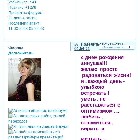
Уважение:
+541
Позитив:
+1239
Провел на форуме:
21 день 0 часов
Последний визит:
11-03-2014 05:22:43
6
Поделиться
21-11-2013
+1
Фиалка
04:54:21
Долгожитель
с днём рождения
аннушка!!!
желаю просто
радоваться жизни!
и , каждый день -
улыбкою
встречать !
уметь , не
расставаться с
оптимизмом ....
любить ,
стремиться ,
верить и
мечтать.....