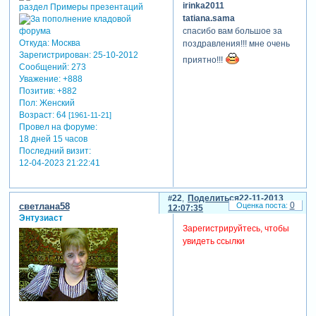
irinka2011
tatiana.sama
спасибо вам большое за
Откуда:
Москва
поздравления!!! мне очень
Зарегистрирован
: 25-10-2012
приятно!!!
Сообщений:
273
Уважение:
+888
Позитив:
+882
Пол:
Женский
Возраст:
64
[1961-11-21]
Провел на форуме:
18 дней 15 часов
Последний визит:
12-04-2023 21:22:41
22
Поделиться
22-11-2013
0
светлана58
12:07:35
Энтузиаст
Зарегистрируйтесь, чтобы
увидеть ссылки