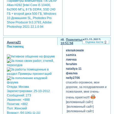
Параметры компьютера:
ПК DEXP
Atlas H282 [Intel Core i5 10400,
6x2900 МГц, 8 ГБ DDR4, SSD 240
ГБ + второй диск 500 ГБ, Windows
10 Домашняя SL, Photodex Pro
Show Producer 9.0.3793, Adobe
Photoshop 2021 22.1.0.94
8
Поделиться
21-11-2013
0
Анюта21
10:51:58
Постоялец
elenakowale
samira
лиечка
ferahim
nataliya-11
фиалка
nelly2706
спасибо огромное, мои
Откуда:
Москва
дорогие, за поздравления и
Зарегистрирован
: 25-10-2012
пожелания, мне очень-
Сообщений:
273
очень приятно!!!
Уважение:
+888
[взломанный сайт]
Позитив:
+882
[взломанный сайт]
Пол:
Женский
[взломанный сайт]
Возраст:
64
[1961-11-21]