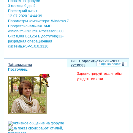
Провел на форуме:
3 месяца 9 дней
Последний визит:
12-07-2020 14:44:39
Параметры компьютера:
Windows 7
Профессиональная. AMD
Athlon(tm)II x2 250 Processor 3.00
GHz 8,00ГБ(3,25ГБ доступно)32-
разрядная операционная
система.PSP-5.0.0.3310
20
Поделиться
21-11-2013
0
Tatiana.sama
22:39:03
Постоялец
Зарегистрируйтесь, чтобы
увидеть ссылки