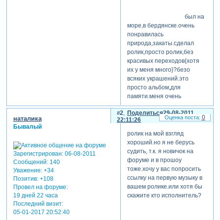
был на
море,в бердянске.очень
понравилась
природа,закаты.сделал
ролик,просто ролик,без
красивых переходов{хотя
их у меня много}?безо
всяких украшений.это
просто альбом,для
памяти.меня очень
интересует мнение
2
Поделиться
29-08-2011
админов вячеслава и
0
наталика
22:11:26
екатерины.ведь не
Бывалый
обязательно украшать свой
ролик на мой взгляд
ролик переходами и
хороший.но я не берусь
стилями?
судить, т.к. я новичок на
Зарегистрирован
: 06-08-2011
форуме и в прошоу
Сообщений:
140
теги: путешествия.
тоже.хочу у вас попросить
Уважение:
+34
ссылку на первую музыку в
Позитив:
+108
вашем ролике.или хотя бы
Провел на форуме:
скажите кто исполнитель?
19 дней 22 часа
Последний визит:
05-01-2017 20:52:40