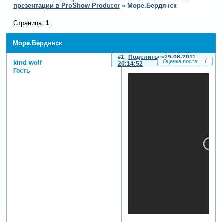
презентации в ProShow Producer
»
Море.Бердянск
Страница:
1
Море.Бердянск
1
Поделиться
29-08-2011
+7
kind wolf
20:14:52
Гость