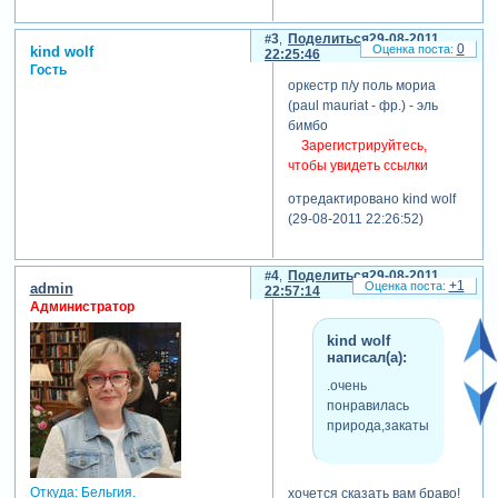
3
Поделиться
29-08-2011
0
kind wolf
22:25:46
Гость
оркестр п/у поль мориа
(paul mauriat - фр.) - эль
бимбо
Зарегистрируйтесь,
чтобы увидеть ссылки
отредактировано kind wolf
(29-08-2011 22:26:52)
4
Поделиться
29-08-2011
+1
admin
22:57:14
Администратор
kind wolf
написал(а):
.очень
понравилась
природа,закаты.
Откуда:
Бельгия.
хочется сказать вам браво!