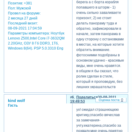
берега а с борта корабля
Позитив:
+381
попавшего в шторм - 1)
Пол:
Мужской
очень сильно заваливаете
Провел на форуме:
горизонт; 2) не стоит
2 месяца 27 дней
Последний визит:
делать панораму туда и
08-09-2021 17:04:59
обратно, зафиксировали в
Параметры компьютера:
Ноутбук
начале, затем панорама в
Lenovo Z500,Intel Core i7-3632QM
одну сторону с остановками
2.20GHz, ОЗУ 8 Гб DDR3, 1Тб,
в местах, на которые хотите
Windows 8(64). PSP 5.0.3310 Eng
обратить внимание.
фотоснимки подобраны в
основном удачно - красивые
виды, мне очень нравятся.
в общем я бы сказал, что
ролик сделан в стиле,
который я проповедую, без
лишних украшательств
стилями и переходами,
6
Поделиться
30-08-2011
рюшечками и бабочками.
0
kind wolf
19:49:53
зато смотрится как!
Гость
[взломанный сайт] как
ух! ожидал страшнющюю
настоящий видео-ролик по
критику,спасибо вячеслав
телевизору.
за замечания-
учту.екатерина,спасибо за
похвалу.мне очень приятно