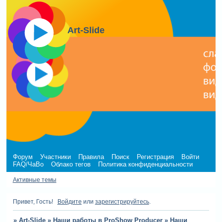
Art-Slide
Форум
Участники
Правила
Поиск
Регистрация
Войти
FAQ/ЧаВо
Облако тегов
Политика конфиденциальности
Активные темы
Привет, Гость!
Войдите
или
зарегистрируйтесь
.
»
Art-Slide
»
Наши работы в ProShow Producer
»
Наши