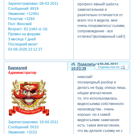
Зарегистрирован
: 08-03-2011
прогресс явный! работа
Сообщений:
8919
замечательная и
Уважение:
+12461
разительно отличается от
Позитив:
+3284
всего что я видела. мне
Пол:
Женский
очень понравилось! съемки,
Возраст:
62
[1963-11-15]
сопровождение - все
Провел на форуме:
отлично!
[взломанный сайт]
3 месяца 7 дней
Последний визит:
03-08-2026 23:12:37
5
Поделиться
30-08-2011
+1
Бармалей
10:03:39
Администратор
николай!
посекундный разбор я
делать не буду, опишу лишь
общие впечатления.
то, что использовалась
видеосъемка собственного
производства - очень
хорошо. но к самой
видеосъемке замечания
Зарегистрирован
: 19-04-2011
есть: такое впечатление,
Сообщений:
5010
что вы делали съемку не с
Уважение:
+3152