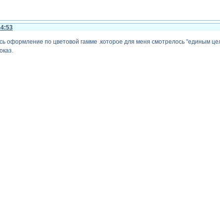
54:53
сь оформление по цветовой гамме .которое для меня смотрелось "единым ц
оказ.