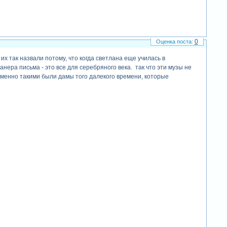
0
 их так назвали потому, что когда светлана еще училась в
нера письма - это все для серебряного века. так что эти музы не
менно такими были дамы того далекого времени, которые