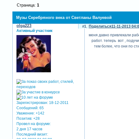
Страница:
1
Музы Серебряного века от Светланы Валуевой
olga223
1
Поделиться
11-11-2013 04:
Активный участник
меня давно привлекали рабо
работ. теперь вот , подуч
тем более, что они по ст
Зарегистрирован
: 18-12-2011
Сообщений:
65
Уважение:
+142
Позитив:
+28
Провел на форуме:
2 дня 17 часов
Последний визит: