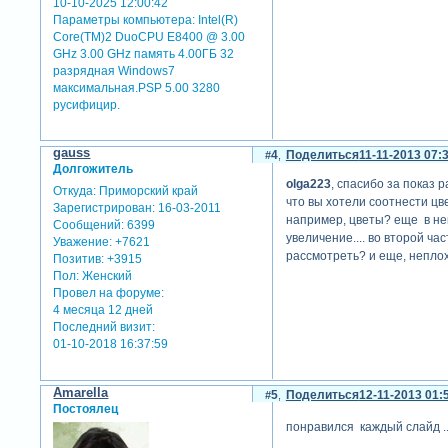
10-10-2025 12:00:42
Параметры компьютера:
Intel(R)
Core(TM)2 DuoCPU E8400 @ 3.00
GHz 3.00 GHz память 4.00ГБ 32
разрядная Windows7
максимальная.PSP 5.00 3280
русифицир.
gauss
4
Поделиться
11-11-2013 07:
Долгожитель
olga223
, спасибо за показ
Откуда:
Приморский край
что вы хотели соотнести цв
Зарегистрирован
: 16-03-2011
например, цветы? еще в нек
Сообщений:
6399
увеличение.... во второй ча
Уважение:
+7621
рассмотреть? и еще, неплох
Позитив:
+3915
Пол:
Женский
Провел на форуме:
4 месяца 12 дней
Последний визит:
01-10-2018 16:37:59
Amarella
5
Поделиться
12-11-2013 01:
Постоялец
понравился каждый слайд .