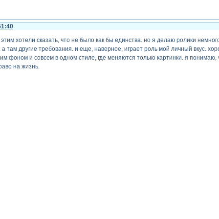
51:40
ы этим хотели сказать, что не было как бы единства. но я делаю ролики немно
 а там другие требования. и еще, наверное, играет роль мой личный вкус. хоро
им фоном и совсем в одном стиле, где меняются только картинки. я понимаю, ч
раво на жизнь.