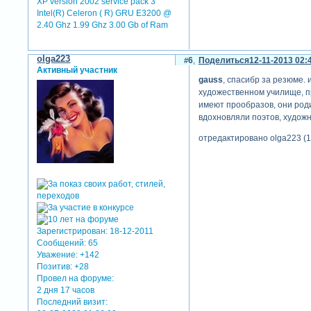
XP version 2002 service pack 3
Intel(R) Celeron ( R) GRU E3200 @
2.40 Ghz 1.99 Ghz 3.00 Gb of Ram
olga223
6
Поделиться
12-11-2013 02:
Активный участник
gauss
, спасибр за резюме. 
художественном училище, пр
имеют прообразов, они род
вдохновляли поэтов, художн
отредактировано olga223 (1
Зарегистрирован
: 18-12-2011
Сообщений:
65
Уважение:
+142
Позитив:
+28
Провел на форуме:
2 дня 17 часов
Последний визит: