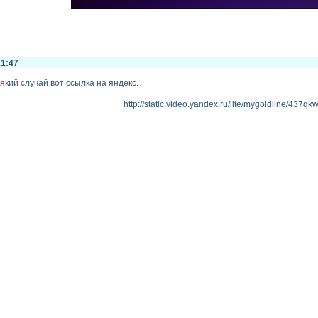
21:47
сякий случай вот ссылка на яндекс.
http://static.video.yandex.ru/lite/mygoldline/437qk