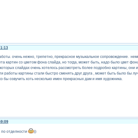
31:13
 работы. очень нежно, трепетно, прекрасное музыкальное сопровождение. не
ета картин со цветом фона слайда, но тогда, может быть, надо было цвет фо
оторых слайдах очень хотелось рассмотреть более подробно картины, они и
сти работы картины стали быстро сменять друг друга , может быть было бы лу
о бы озвучить хоть несколько имен прекрасных дам и имя художника.
59:09
. по отделности
))