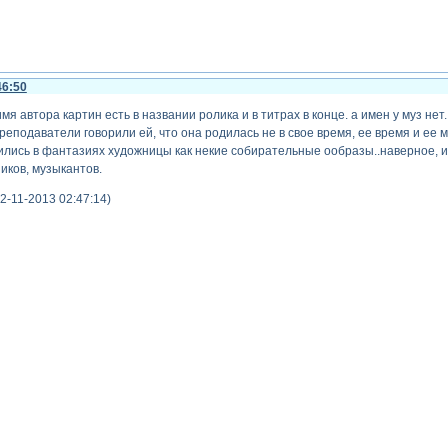
46:50
имя автора картин есть в названии ролика и в титрах в конце. а имен у муз нет.
еподаватели говорили ей, что она родилась не в свое время, ее время и ее ма
ились в фантазиях художницы как некие собирательные ообразы..наверное, и
иков, музыкантов.
2-11-2013 02:47:14)