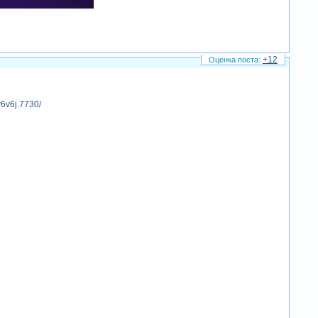
+12
w6v6j.7730/