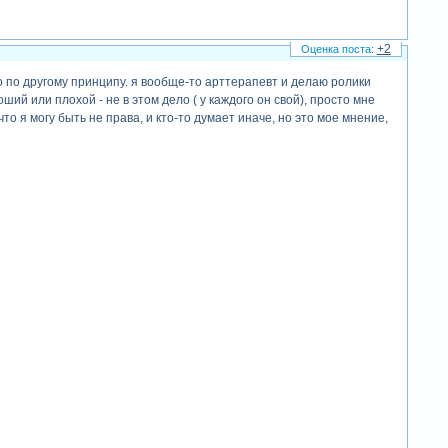
+2
го по другому принципу. я вообще-то арттерапевт и делаю ролики
ший или плохой - не в этом дело ( у каждого он свой), просто мне
то я могу быть не права, и кто-то думает иначе, но это мое мнение,