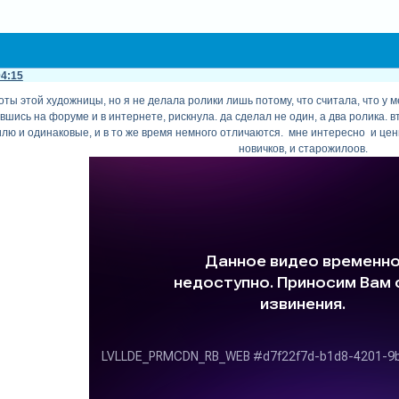
04:15
ты этой художницы, но я не делала ролики лишь потому, что считала, что у 
ившись на форуме и в интернете, рискнула. да сделал не один, а два ролика.
илю и одинаковые, и в то же время немного отличаются. мне интересно и ценн
новичков, и старожилоов.