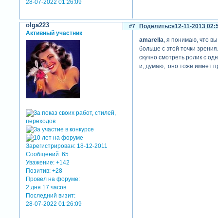
28-07-2022 01:26:09
olga223
7
Поделиться
12-11-2013 02:
Активный участник
amarella
, я понимаю, что в
больше с этой точки зрения.
скучно смотреть ролик с одн
и, думаю, оно тоже имеет п
Зарегистрирован
: 18-12-2011
Сообщений:
65
Уважение:
+142
Позитив:
+28
Провел на форуме:
2 дня 17 часов
Последний визит:
28-07-2022 01:26:09