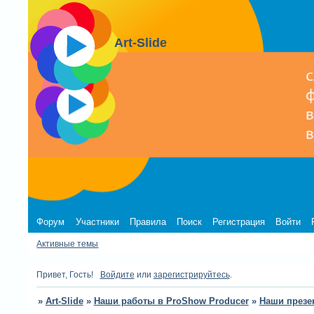
Art-Slide
Форум
Участники
Правила
Поиск
Регистрация
Войти
Активные темы
Привет, Гость!
Войдите
или
зарегистрируйтесь
.
»
Art-Slide
»
Наши работы в ProShow Producer
»
Наши презе