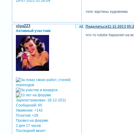
28-07-2022 01:26:09
теги: картины художника
olga223
2
Поделиться
11-11-2013 05:
Активный участник
что-то rutube барахлит.на в
Зарегистрирован
: 18-12-2011
Сообщений:
65
Уважение:
+142
Позитив:
+28
Провел на форуме:
2 дня 17 часов
Последний визит: