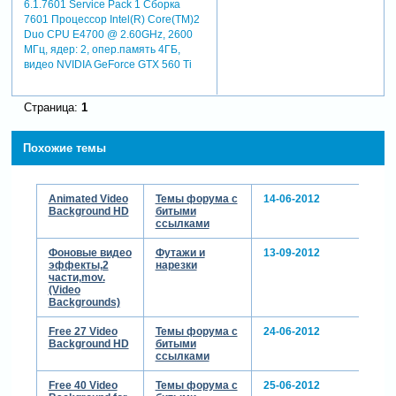
6.1.7601 Service Pack 1 Сборка
7601 Процессор Intel(R) Core(TM)2
Duo CPU E4700 @ 2.60GHz, 2600
МГц, ядер: 2, опер.память 4ГБ,
видео NVIDIA GeForce GTX 560 Ti
Страница:
1
Похожие темы
Animated Video
Темы форума с
14-06-2012
Background HD
битыми
ссылками
Фоновые видео
Футажи и
13-09-2012
эффекты,2
нарезки
части,mov.
(Video
Backgrounds)
Free 27 Video
Темы форума с
24-06-2012
Background HD
битыми
ссылками
Free 40 Video
Темы форума с
25-06-2012