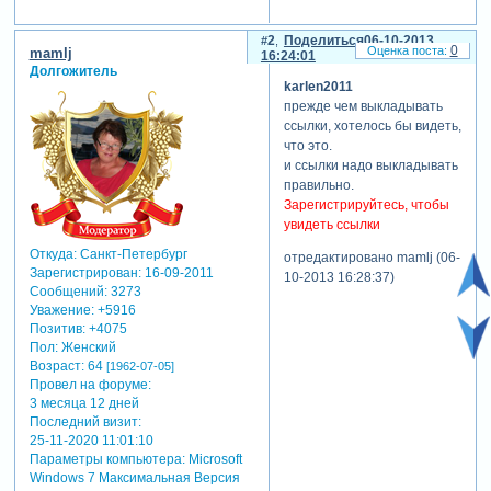
2
Поделиться
06-10-2013
0
mamlj
16:24:01
Долгожитель
karlen2011
прежде чем выкладывать
ссылки, хотелось бы видеть,
что это.
и ссылки надо выкладывать
правильно.
Зарегистрируйтесь, чтобы
увидеть ссылки
Откуда:
Санкт-Петербург
отредактировано mamlj (06-
Зарегистрирован
: 16-09-2011
10-2013 16:28:37)
Сообщений:
3273
Уважение:
+5916
Позитив:
+4075
Пол:
Женский
Возраст:
64
[1962-07-05]
Провел на форуме:
3 месяца 12 дней
Последний визит:
25-11-2020 11:01:10
Параметры компьютера:
Microsoft
Windows 7 Максимальная Версия