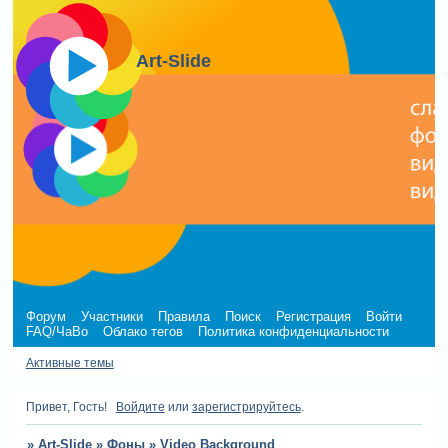
Art-Slide
Форум
Участники
Правила
Поиск
Регистрация
Войти
FAQ/ЧаВо
Облако тегов
Политика конфиденциальности
Активные темы
Привет, Гость!
Войдите
или
зарегистрируйтесь
.
»
Art-Slide
»
Фоны
»
Video Background