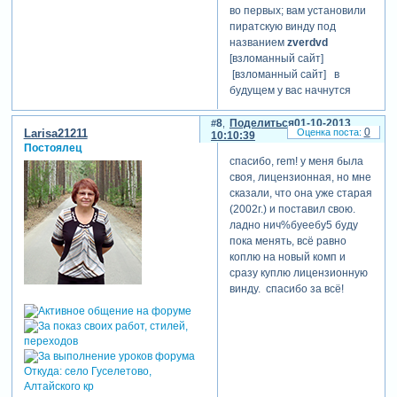
во первых; вам установили
пиратскую винду под
названием
zverdvd
[взломанный сайт]
[взломанный сайт] в
будущем у вас начнутся
проблемы не только со
шрифтами, но и с
8
Поделиться
01-10-2013
0
Larisa21211
10:10:39
программами, как в этот
Постоялец
раз.
спасибо, rem! у меня была
чтоб исправить эти
своя, лицензионная, но мне
символы на нормальные
сказали, что она уже старая
буквы для начала зайдите в
(2002г.) и поставил свою.
настройки браузера(не
ладно нич%буeeбу5 буду
знаю какой там он у вас...) и
пока менять, всё равно
просмотреть кодировку,
коплю на новый комп и
поставить кириллицу или
сразу куплю лицензионную
автоматический выбор.
винду. спасибо за всё!
Зарегистрируйтесь, чтобы
увидеть ссылки
написать сообщение, если
будут повторятся символы,
то надо править реестр,
Откуда:
село Гуселетово,
некоторые программы
Алтайского кр
начинают подменять