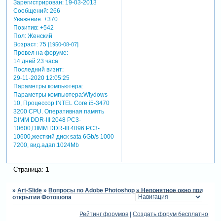
Зарегистрирован
: 19-03-2013
шрифты, фотошоп,
Сообщений:
266
м*office... сами вы не
Уважение:
+370
справитесь однозначно(!)
Позитив:
+542
несите к ... или пригласите
Пол:
Женский
грамотного человека!
Возраст:
75
[1950-08-07]
только не к тому, который
Провел на форуме:
ставил винду [взломанный
14 дней 23 часа
сайт]
Последний визит:
в реестре правим этот ключ;
29-11-2020 12:05:25
Параметры компьютера:
[hkey_local_machine\software\m
Параметры компьютера:Wiydows
nt\currentversion\fontsubstitutes
10, Процессор INTEL Core i5-3470
"franklin gothic"="arial"
3200 CРU. Оперативная память
отредактировано rem (01-
DIMM DDR-III 2048 РC3-
10-2013 05:36:46)
10600,DIMM DDR-III 4096 РC3-
10600,жесткий диск sata 6Gb/s 1000
7200, вид.адап.1024Mb
Страница:
1
»
Art-Slide
»
Вопросы по Adobe Photoshop
»
Непонятное окно при
открытии Фотошопа
Рейтинг форумов
|
Создать форум бесплатно