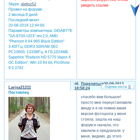
Skype:
aleksz52
увидеть ссылки
Провел на форуме:
2 месяца 8 дней
Последний визит:
20-08-2019 12:44:00
Параметры компьютера:
GIGABYTE
"GA-870A-UD3" rev.2.0, AMD
"Phenom II X4 965 Black Edition"
3.40ГГц, DDR3 SDRAM SEC
PC10600, 1333МГц,-8 ГБ,1024МБ
Sapphire "Radeon HD 5770 Vapor-X
OC Edition", Win 10 64 bit, ProShow
9.0.3782
6
Поделиться
30-09-2013
0
Larisa21211
18:58:24
Постоялец
спасибо вам большое!
просто мне переустановили
винду и я не помню какая
версия фотошопа у меня
стояла. зашла на наш
форум и скачала, что
хвалили и предлагали. у
меня, видимо, до этого