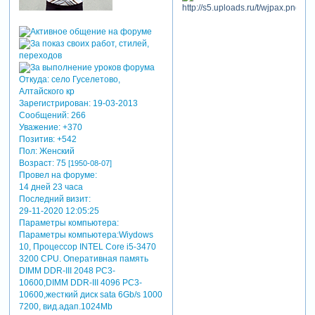
Откуда:
село Гуселетово,
Алтайского кр
Зарегистрирован
: 19-03-2013
Сообщений:
266
Уважение:
+370
Позитив:
+542
Пол:
Женский
Возраст:
75
[1950-08-07]
Провел на форуме:
14 дней 23 часа
Последний визит:
29-11-2020 12:05:25
Параметры компьютера:
Параметры компьютера:Wiydows
10, Процессор INTEL Core i5-3470
3200 CРU. Оперативная память
DIMM DDR-III 2048 РC3-
10600,DIMM DDR-III 4096 РC3-
10600,жесткий диск sata 6Gb/s 1000
7200, вид.адап.1024Mb