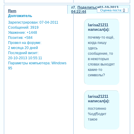
7
Поделиться
01-10-2013
0
Rem
04:22:44
Долгожитель
Зарегистрирован
: 07-04-2011
larisa21211
Сообщений:
3919
написал(а):
Уважение:
+1448
почему-то ещё,
Позитив:
+584
когда пишу
Провел на форуме:
2 месяца 20 дней
здесь
Последний визит:
сообщение, то
20-10-2013 10:55:11
в некоторых
Параметры компьютера:
Windows
словах выходят
95
какие-то
символы?
larisa21211
написал(а):
постоянно
%одf5одит
такое