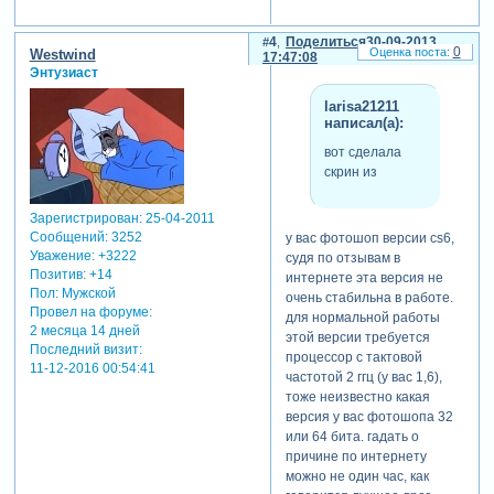
4
Поделиться
30-09-2013
0
Westwind
17:47:08
Энтузиаст
larisa21211
написал(а):
вот сделала
скрин из
Зарегистрирован
: 25-04-2011
Сообщений:
3252
у вас фотошоп версии cs6,
Уважение:
+3222
судя по отзывам в
Позитив:
+14
интернете эта версия не
Пол:
Мужской
очень стабильна в работе.
Провел на форуме:
для нормальной работы
2 месяца 14 дней
этой версии требуется
Последний визит:
процессор с тактовой
11-12-2016 00:54:41
частотой 2 ггц (у вас 1,6),
тоже неизвестно какая
версия у вас фотошопа 32
или 64 бита. гадать о
причине по интернету
можно не один час, как