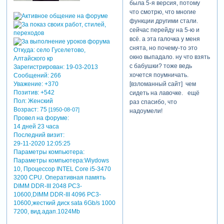
была 5-я версия, потому
что смотрю, что многие
функции другими стали.
сейчас перейду на 5-ю и
всё. а эта галочка у меня
снята, но почему-то это
Откуда:
село Гуселетово,
окно выпадало. ну что взять
Алтайского кр
с бабушки? тоже ведь
Зарегистрирован
: 19-03-2013
хочется поумничать.
Сообщений:
266
Уважение:
+370
[взломанный сайт] чем
Позитив:
+542
сидеть на лавочке. ещё
Пол:
Женский
раз спасибо, что
Возраст:
75
[1950-08-07]
надоумели!
Провел на форуме:
14 дней 23 часа
Последний визит:
29-11-2020 12:05:25
Параметры компьютера:
Параметры компьютера:Wiydows
10, Процессор INTEL Core i5-3470
3200 CРU. Оперативная память
DIMM DDR-III 2048 РC3-
10600,DIMM DDR-III 4096 РC3-
10600,жесткий диск sata 6Gb/s 1000
7200, вид.адап.1024Mb