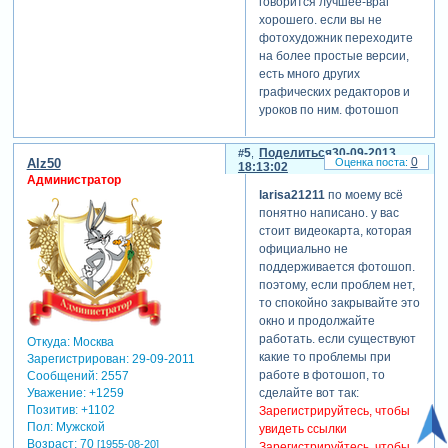
говорится лучшее-враг
хорошего. если вы не
фотохудожник переходите
на более простые версии,
есть много других
графических редакторов и
уроков по ним. фотошоп
для профессионалов. есть
бесплатный графический
5
Поделиться
30-09-2013
0
Alz50
редактор paintnet, а уж у
18:13:02
Администратор
него тоже разных эффектов
larisa21211
по моему всё
хватает, не важно в чем
понятно написано. у вас
работать, а важно уметь
стоит видеокарта, которая
работать в чем бы то ни
официально не
было. и как пример, чтобы
поддерживается фотошоп.
не быть голословным, скрин
поэтому, если проблем нет,
из paintnet его эффекты для
то спокойно закрывайте это
графики.
окно и продолжайте
Зарегистрируйтесь, чтобы
работать. если существуют
Откуда:
Москва
увидеть ссылки
какие то проблемы при
Зарегистрирован
: 29-09-2011
работе в фотошоп, то
Сообщений:
2557
сделайте вот так:
Уважение:
+1259
Позитив:
+1102
Зарегистрируйтесь, чтобы
Пол:
Мужской
увидеть ссылки
Возраст:
70
[1955-08-20]
Зарегистрируйтесь, чтобы