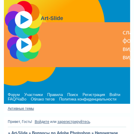
Art-Slide
Форум
Участники
Правила
Поиск
Регистрация
Войти
FAQ/ЧаВо
Облако тегов
Политика конфиденциальности
Активные темы
Привет, Гость!
Войдите
или
зарегистрируйтесь
.
»
Art-Slide
»
Вопросы по Adobe Photoshop
»
Непонятное