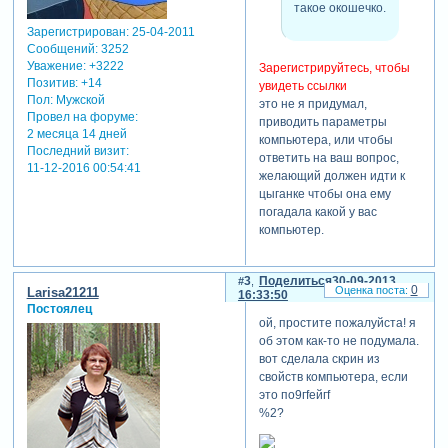
такое окошечко.
Зарегистрирован
: 25-04-2011
Сообщений:
3252
Уважение:
+3222
Зарегистрируйтесь, чтобы
Позитив:
+14
увидеть ссылки
Пол:
Мужской
это не я придумал,
Провел на форуме:
приводить параметры
2 месяца 14 дней
компьютера, или чтобы
Последний визит:
ответить на ваш вопрос,
11-12-2016 00:54:41
желающий должен идти к
цыганке чтобы она ему
погадала какой у вас
компьютер.
3
Поделиться
30-09-2013
0
Larisa21211
16:33:50
Постоялец
ой, простите пожалуйста! я
об этом как-то не подумала.
вот сделала скрин из
свойств компьютера, если
это по9гfeйгf
%2?