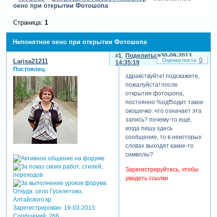
окно при открытии Фотошопа
Страница:
1
Непонятное окно при открытии Фотошопа
1
Поделиться
30-09-2013
0
Larisa21211
14:35:19
Постоялец
здравствуйте! подскажите,
пожалуйста! после
открытия фотошопа,
постоянно %одf5одит такое
окошечко. что означает эта
запись? почему-то ещё,
когда пишу здесь
сообщение, то в некоторых
словах выходят какие-то
символы?
Зарегистрируйтесь, чтобы
увидеть ссылки
Откуда:
село Гуселетово,
Алтайского кр
Зарегистрирован
: 19-03-2013
Сообщений:
266