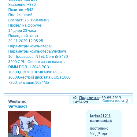
Уважение:
+370
Позитив:
+542
Пол:
Женский
Возраст:
75
[1950-08-07]
Провел на форуме:
14 дней 23 часа
Последний визит:
29-11-2020 12:05:25
Параметры компьютера:
Параметры компьютера:Wiydows
10, Процессор INTEL Core i5-3470
3200 CРU. Оперативная память
DIMM DDR-III 2048 РC3-
10600,DIMM DDR-III 4096 РC3-
10600,жесткий диск sata 6Gb/s 1000
7200, вид.адап.1024Mb
2
Поделиться
30-09-2013
0
Westwind
14:54:29
Энтузиаст
larisa21211
написал(а):
постоянно
%одf5одит