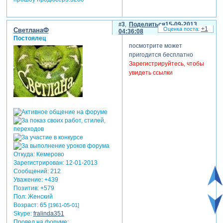
3
Поделиться
15-09-2013
+1
СветланаФ
04:36:08
Постоялец
посмотрите может
пригодится бесплатно
Зарегистрируйтесь, чтобы
увидеть ссылки
Откуда:
Кемерово
Зарегистрирован
: 12-01-2013
Сообщений:
212
Уважение:
+439
Позитив:
+579
Пол:
Женский
Возраст:
65
[1961-05-01]
Skype:
fralinda351
Провел на форуме: