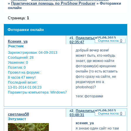
»
Практическая помощь по ProShow Producer
»
Фоторамки
онлайн
Страница:
1
Фоторамки онлайн
1
Поделиться
15-09-2013
0
Ксения_ya
02:35:47
Участник
добрый вечер всем!
Зарегистрирован
: 04-09-2013
может быть, кто-нибудь
Сообщений:
28
знает, где можно найти
Уважение:
0
фоторамку(и) крещение
Позитив:
0
онлайн (то есть вставить
Провел на форуме:
фото сразу на сайте, не
8 часов 47 минут
редактируя его a
Последний визит:
photoshop)?
13-01-2014 01:06:23
Параметры компьютера:
Windows7
теги: фоторамки
2
Поделиться
15-09-2013
0
светлана58
03:48:31
Энтузиаст
ксения_ya
я зннаю один сайт но там