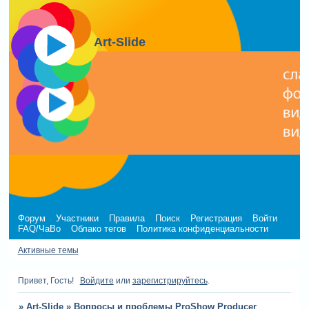
Art-Slide
Форум
Участники
Правила
Поиск
Регистрация
Войти
FAQ/ЧаВо
Облако тегов
Политика конфиденциальности
Активные темы
Привет, Гость!
Войдите
или
зарегистрируйтесь
.
»
Art-Slide
»
Вопросы и проблемы ProShow Producer