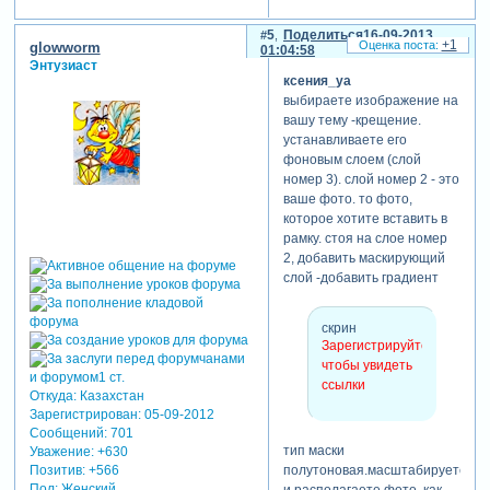
5
Поделиться
16-09-2013
+1
glowworm
01:04:58
Энтузиаст
ксения_ya
выбираете изображение на
вашу тему -крещение.
устанавливаете его
фоновым слоем (слой
номер 3). слой номер 2 - это
ваше фото. то фото,
которое хотите вставить в
рамку. стоя на слое номер
2, добавить маскирующий
слой -добавить градиент
скрин
Зарегистрируйтесь,
чтобы увидеть
ссылки
Откуда:
Казахстан
Зарегистрирован
: 05-09-2012
Сообщений:
701
тип маски
Уважение:
+630
Позитив:
+566
полутоновая.масштабируете
Пол:
Женский