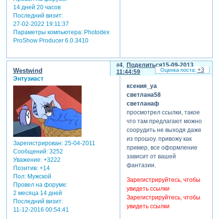
14 дней 20 часов
Последний визит:
27-02-2022 19:11:37
Параметры компьютера:
Photodex
ProShow Producer 6.0.3410
4
Поделиться
15-09-2013
+3
Westwind
11:44:59
Энтузиаст
ксения_ya
светлана58
светланаф
просмотрел ссылки, такое
что там предлагают можно
соорудить не выходя даже
из прошоу. привожу как
Зарегистрирован
: 25-04-2011
пример, все оформление
Сообщений:
3252
зависит от вашей
Уважение:
+3222
фантазии.
Позитив:
+14
Пол:
Мужской
Зарегистрируйтесь, чтобы
Провел на форуме:
увидеть ссылки
2 месяца 14 дней
Зарегистрируйтесь, чтобы
Последний визит:
увидеть ссылки
11-12-2016 00:54:41