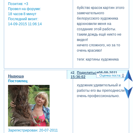
Позитив:
+3
буйство красок картин этого
Провел на форуме:
замечательного
18 часов 8 минут
белорусского художника
Последний визит:
вдохновили меня на
14-09-2015 11:06:14
создание этой работы.
таким дождь ещё никто не
видел!
ничего сложного, но за то
очень красиво!
теги: картины художника
2
Поделиться
08-08-2011
0
Надюша
15:36:02
Постоялец
художник удивительный и
работы его вы преподнесли
очень профессионально.
Зарегистрирован
: 20-07-2011