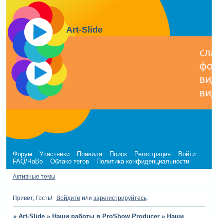
Art-Slide
Форум
Участники
Правила
Поиск
Регистрация
Войти
FAQ/ЧаВо
Облако тегов
Политика конфиденциальности
Активные темы
Привет, Гость!
Войдите
или
зарегистрируйтесь
.
»
Art-Slide
»
Наши работы в ProShow Producer
»
Наши