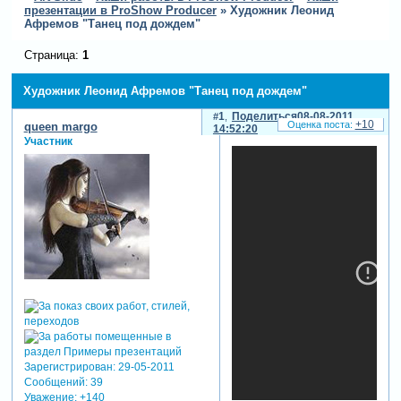
презентации в ProShow Producer
»
Художник Леонид
Афремов "Танец под дождем"
Страница:
1
Художник Леонид Афремов "Танец под дождем"
1
Поделиться
08-08-2011
+10
queen margo
14:52:20
Участник
Зарегистрирован
: 29-05-2011
Сообщений:
39
Уважение:
+140