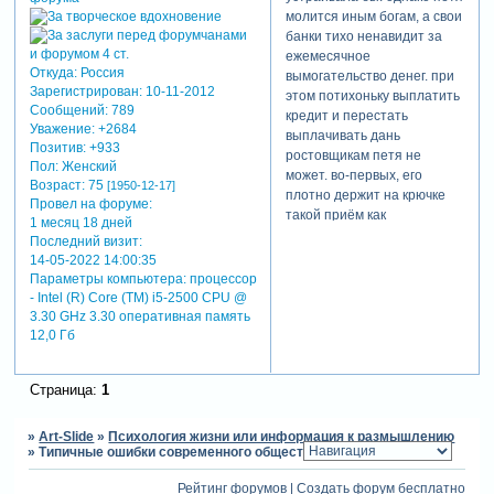
молится иным богам, а свои
банки тихо ненавидит за
ежемесячное
Откуда:
Россия
вымогательство денег. при
Зарегистрирован
: 10-11-2012
этом потихоньку выплатить
Сообщений:
789
кредит и перестать
Уважение:
+2684
выплачивать дань
Позитив:
+933
ростовщикам петя не
Пол:
Женский
может. во-первых, его
Возраст:
75
[1950-12-17]
плотно держит на крючке
Провел на форуме:
такой приём как
1 месяц 18 дней
«минимальный платёж»:
Последний визит:
если петя перестанет
14-05-2022 14:00:35
тратить деньги с кредиток,
Параметры компьютера:
процессор
ему придётся в течение
- Intel (R) Core (TM) i5-2500 CPU @
нескольких месяцев жить на
3.30 GHz 3.30 оперативная память
половину зарплаты, чего он
12,0 Гб
себе позволить не может.
а во-вторых, вокруг столько
Страница:
1
соблазнов, столько вещей-
которые-можно-купить-за-
деньги… что петя не видит
»
Art-Slide
»
Психология жизни или информация к размышлению
»
Типичные ошибки современного общества
иного выхода, кроме как
продолжать год за годом
Рейтинг форумов
|
Создать форум бесплатно
кормить жирующие на его