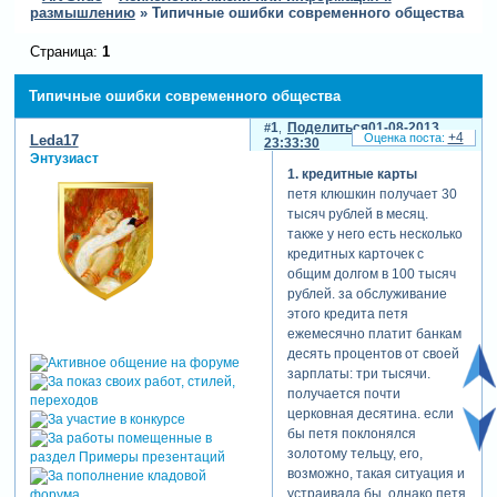
размышлению
»
Типичные ошибки современного общества
Страница:
1
Типичные ошибки современного общества
1
Поделиться
01-08-2013
+4
Leda17
23:33:30
Энтузиаст
1. кредитные карты
петя клюшкин получает 30
тысяч рублей в месяц.
также у него есть несколько
кредитных карточек с
общим долгом в 100 тысяч
рублей. за обслуживание
этого кредита петя
ежемесячно платит банкам
десять процентов от своей
зарплаты: три тысячи.
получается почти
церковная десятина. если
бы петя поклонялся
золотому тельцу, его,
возможно, такая ситуация и
устраивала бы. однако петя