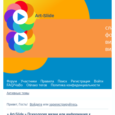
Art-Slide
Форум
Участники
Правила
Поиск
Регистрация
Войти
FAQ/ЧаВо
Облако тегов
Политика конфиденциальности
Активные темы
Привет, Гость!
Войдите
или
зарегистрируйтесь
.
»
Art-Slide
»
Психология жизни или информация к