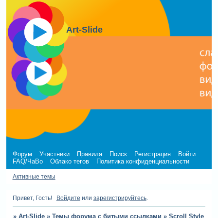
Art-Slide
Форум
Участники
Правила
Поиск
Регистрация
Войти
FAQ/ЧаВо
Облако тегов
Политика конфиденциальности
Активные темы
Привет, Гость!
Войдите
или
зарегистрируйтесь
.
»
Art-Slide
»
Темы форума с битыми ссылками
»
Scroll Style