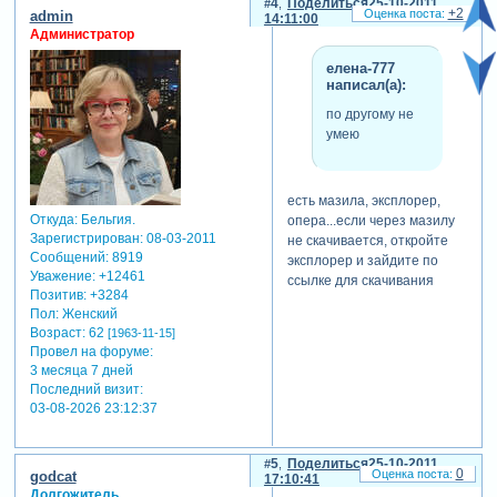
4
Поделиться
25-10-2011
+2
admin
14:11:00
Администратор
елена-777
написал(а):
по другому не
умею
есть мазила, эксплорер,
Откуда:
Бельгия.
опера...если через мазилу
Зарегистрирован
: 08-03-2011
не скачивается, откройте
Сообщений:
8919
эксплорер и зайдите по
Уважение:
+12461
ссылке для скачивания
Позитив:
+3284
Пол:
Женский
Возраст:
62
[1963-11-15]
Провел на форуме:
3 месяца 7 дней
Последний визит:
03-08-2026 23:12:37
5
Поделиться
25-10-2011
0
godcat
17:10:41
Долгожитель