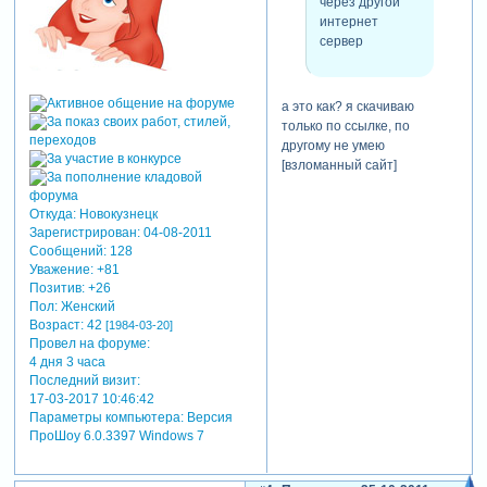
через другой
интернет
сервер
а это как? я скачиваю
только по ссылке, по
другому не умею
[взломанный сайт]
Откуда:
Новокузнецк
Зарегистрирован
: 04-08-2011
Сообщений:
128
Уважение:
+81
Позитив:
+26
Пол:
Женский
Возраст:
42
[1984-03-20]
Провел на форуме:
4 дня 3 часа
Последний визит:
17-03-2017 10:46:42
Параметры компьютера:
Версия
ПроШоу 6.0.3397 Windows 7