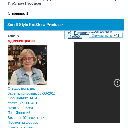
ProShow Producer
Страница:
1
Scroll Style ProShow Producer
1
Поделиться
26-03-2011
+41
admin
11:40:21
Администратор
Откуда:
Бельгия.
Зарегистрирован
: 08-03-2011
Сообщений:
8919
Уважение:
+12461
Позитив:
+3284
Пол:
Женский
Возраст:
62
[1963-11-15]
Провел на форуме:
3 месяца 7 дней