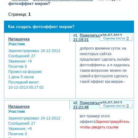
фотоэффект мираж?
Страница:
1
Как создать фотоэффект мираж?
1
Поделиться
20-07-2013
0
Наташечка
21:19:31
Участник
доброго времени суток. на
Зарегистрирован
: 24-12-2012
некоторых сайтах
Сообщений:
27
предлагают сделать онлайн
Уважение:
+9
фотоэффекты. а я задалась
Позитив:
0
таким вопросом- можно ли
Провел на форуме:
самой в фотошопе сделать
1 день 5 часов
такой эффект как мираж--
Последний визит:
10-12-2013 05:27:02
2
Поделиться
20-07-2013
0
Наташечка
21:21:48
Участник
вот пример этого
Зарегистрирован
: 24-12-2012
эффекта
Зарегистрируйтесь,
Сообщений:
27
чтобы увидеть ссылки
Уважение:
+9
Позитив:
0