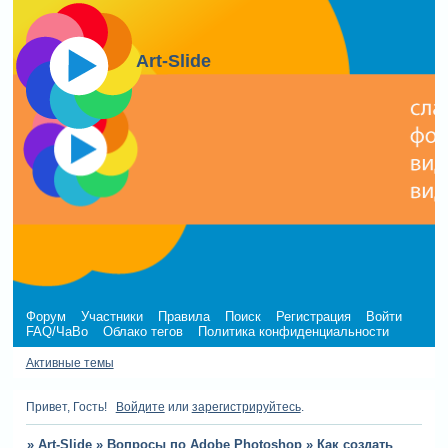
Art-Slide
Форум
Участники
Правила
Поиск
Регистрация
Войти
FAQ/ЧаВо
Облако тегов
Политика конфиденциальности
Активные темы
Привет, Гость!
Войдите
или
зарегистрируйтесь
.
»
Art-Slide
»
Вопросы по Adobe Photoshop
»
Как создать