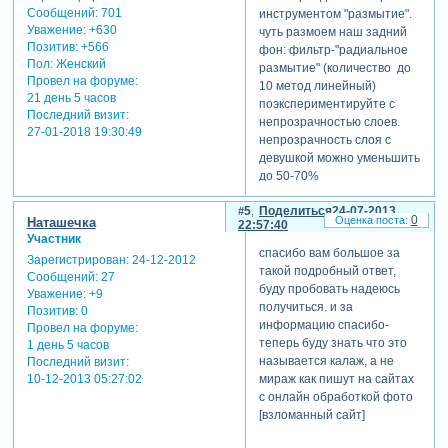
Сообщений:
701
инструментом "размытие".
Уважение:
+630
чуть размоем наш задний
Позитив:
+566
фон: фильтр-"радиальное
Пол:
Женский
размытие" (количество до
Провел на форуме:
10 метод линейный)
21 день 5 часов
поэкспериментируйте с
Последний визит:
непрозрачностью слоев.
27-01-2018 19:30:49
непрозрачность слоя с
девушкой можно уменьшить
до 50-70%
способ 2. ставим слой с
5
Поделиться
24-07-2013
девушкой ниже слоя с
0
Наташечка
22:57:40
фоном. применяем к фону
Участник
маску. и мягкой кистью
спасибо вам большое за
Зарегистрирован
: 24-12-2012
(жесткость 0), изменяя
такой подробный ответ,
Сообщений:
27
непрозрачность и нажим
буду пробовать надеюсь
Уважение:
+9
кисти "проявляем" нашу
получиться. и за
Позитив:
0
девушку.кисть должна быть
информацию спасибо-
Провел на форуме:
черной. работать кистью
теперь буду знать что это
1 день 5 часов
нужно на маске слоя
называется калаж, а не
Последний визит:
(фона)!!! чтобы было видно,
мираж как пишут на сайтах
10-12-2013 05:27:02
где располагается
с онлайн обработкой фото
изображение девушки, на
[взломанный сайт]
время работы,
непрозрачность слоя с