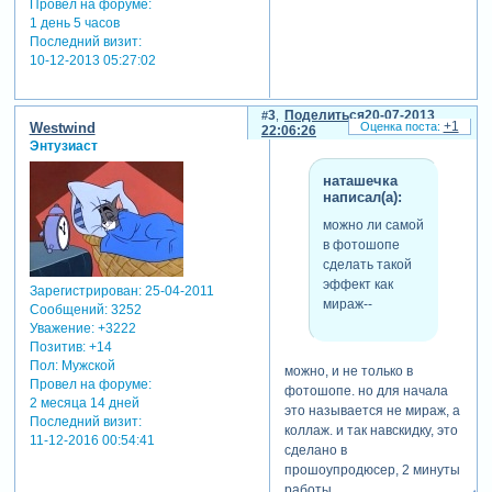
Провел на форуме:
1 день 5 часов
Последний визит:
10-12-2013 05:27:02
3
Поделиться
20-07-2013
+1
Westwind
22:06:26
Энтузиаст
наташечка
написал(а):
можно ли самой
в фотошопе
сделать такой
эффект как
Зарегистрирован
: 25-04-2011
мираж--
Сообщений:
3252
Уважение:
+3222
Позитив:
+14
Пол:
Мужской
можно, и не только в
Провел на форуме:
фотошопе. но для начала
2 месяца 14 дней
это называется не мираж, а
Последний визит:
коллаж. и так навскидку, это
11-12-2016 00:54:41
сделано в
прошоупродюсер, 2 минуты
работы.