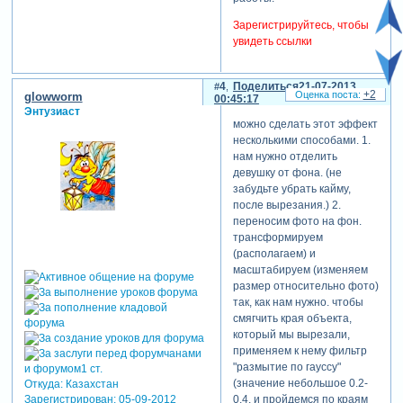
Зарегистрируйтесь, чтобы
увидеть ссылки
4
Поделиться
21-07-2013
+2
glowworm
00:45:17
Энтузиаст
можно сделать этот эффект
несколькими способами. 1.
нам нужно отделить
девушку от фона. (не
забудьте убрать кайму,
после вырезания.) 2.
переносим фото на фон.
трансформируем
(располагаем) и
масштабируем (изменяем
размер относительно фото)
так, как нам нужно. чтобы
смягчить края объекта,
который мы вырезали,
применяем к нему фильтр
"размытие по гауссу"
(значение небольшое 0.2-
Откуда:
Казахстан
Зарегистрирован
: 05-09-2012
0.4. и пройдемся по краям