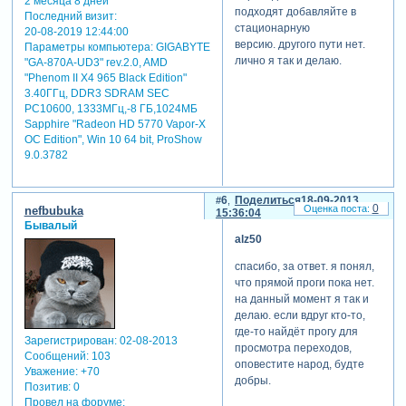
2 месяца 8 дней
подходят добавляйте в
Последний визит:
стационарную
20-08-2019 12:44:00
версию. другого пути нет.
Параметры компьютера:
GIGABYTE
лично я так и делаю.
"GA-870A-UD3" rev.2.0, AMD
"Phenom II X4 965 Black Edition"
3.40ГГц, DDR3 SDRAM SEC
PC10600, 1333МГц,-8 ГБ,1024МБ
Sapphire "Radeon HD 5770 Vapor-X
OC Edition", Win 10 64 bit, ProShow
9.0.3782
6
Поделиться
18-09-2013
0
nefbubuka
15:36:04
Бывалый
alz50
спасибо, за ответ. я понял,
что прямой проги пока нет.
на данный момент я так и
делаю. если вдруг кто-то,
где-то найдёт прогу для
Зарегистрирован
: 02-08-2013
просмотра переходов,
Сообщений:
103
оповестите народ, будте
Уважение:
+70
добры.
Позитив:
0
Провел на форуме: