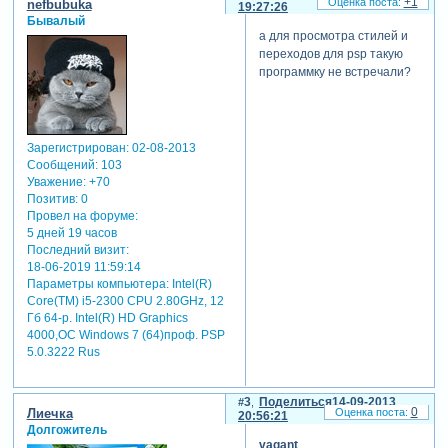
+1
nefbubuka
19:27:26
Бывалый
а для просмотра стилей и
переходов для psp такую
программку не встречали?
Зарегистрирован
: 02-08-2013
Сообщений:
103
Уважение:
+70
Позитив:
0
Провел на форуме:
5 дней 19 часов
Последний визит:
18-06-2019 11:59:14
Параметры компьютера:
Intel(R)
Core(TM) i5-2300 CPU 2.80GHz, 12
Гб 64-р. Intel(R) HD Graphics
4000,ОС Windows 7 (64)проф. PSP
5.0.3222 Rus
3
Поделиться
14-09-2013
0
Лиечка
20:56:21
Долгожитель
vagant