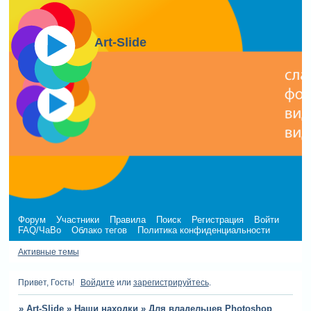
Art-Slide
Форум
Участники
Правила
Поиск
Регистрация
Войти
FAQ/ЧаВо
Облако тегов
Политика конфиденциальности
Активные темы
Привет, Гость!
Войдите
или
зарегистрируйтесь
.
»
Art-Slide
»
Наши находки
»
Для владельцев Photoshop