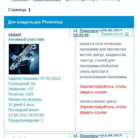
Страница:
1
Для владельцев Photoshop
1
Поделиться
28-06-2013
+2
vagant
16:35:49
Активный участник
нашел в сети полезную
программу для просмотра
кистей, фигур, градиентов,
текстур, стилей для
программы photoshop.
очень простая в
использовании программа.
Зарегистрирован
: 07-02-2013
Сообщений:
64
Зарегистрируйтесь, чтобы
Уважение:
+37
увидеть ссылки
Позитив:
+205
Провел на форуме:
скачать можно здесь:
10 дней 4 часа
Зарегистрируйтесь, чтобы
Последний визит:
увидеть ссылки
12-09-2017 05:59:50
Предупреждения:
1
2
Поделиться
14-09-2013