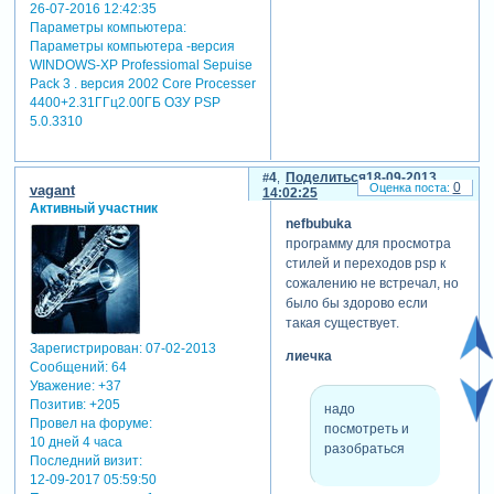
26-07-2016 12:42:35
Параметры компьютера:
Параметры компьютера -версия
WINDOWS-XP Professiomal Sepuise
Pack 3 . версия 2002 Core Processer
4400+2.31ГГц2.00ГБ ОЗУ PSP
5.0.3310
4
Поделиться
18-09-2013
0
vagant
14:02:25
Активный участник
nefbubuka
программу для просмотра
стилей и переходов psp к
сожалению не встречал, но
было бы здорово если
такая существует.
Зарегистрирован
: 07-02-2013
лиечка
Сообщений:
64
Уважение:
+37
Позитив:
+205
надо
Провел на форуме:
посмотреть и
10 дней 4 часа
разобраться
Последний визит:
12-09-2017 05:59:50