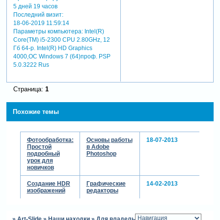
5 дней 19 часов
Последний визит:
18-06-2019 11:59:14
Параметры компьютера:
Intel(R)
Core(TM) i5-2300 CPU 2.80GHz, 12
Гб 64-р. Intel(R) HD Graphics
4000,ОС Windows 7 (64)проф. PSP
5.0.3222 Rus
Страница:
1
Похожие темы
Фотообработка:
Основы работы
18-07-2013
Простой
в Adobe
подробный
Photoshop
урок для
новичков
Создание HDR
Графические
14-02-2013
изображений
редакторы
»
Art-Slide
»
Наши находки
»
Для владельцев Photoshop