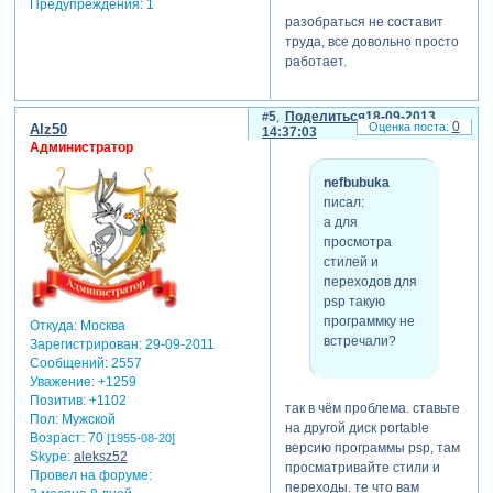
Предупреждения:
1
разобраться не составит
труда, все довольно просто
работает.
5
Поделиться
18-09-2013
0
Alz50
14:37:03
Администратор
nefbubuka
писал:
а для
просмотра
стилей и
переходов для
psp такую
программку не
Откуда:
Москва
встречали?
Зарегистрирован
: 29-09-2011
Сообщений:
2557
Уважение:
+1259
Позитив:
+1102
так в чём проблема. ставьте
Пол:
Мужской
на другой диск portable
Возраст:
70
[1955-08-20]
версию программы psp, там
Skype:
aleksz52
просматривайте стили и
Провел на форуме:
переходы. те что вам