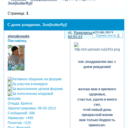
Зоя(butterfly)!
Страница:
1
С днем рождения, Зоя(butterfly)!
1
Поделиться
22-06-2013
0
elenakowale
02:51:13
Постоялец
зоя ,поздравляю вас с
днем рождения!
желаю вам я крепкого
здоровья,
счастья, удачи и много
Откуда:
Брянск
сил,
Зарегистрирован
: 06-05-2012
чтоб новый день
Сообщений:
398
прекрасной жизни
Уважение:
+495
вам только бодрость
Позитив:
+225
приносил.
Пол:
Женский