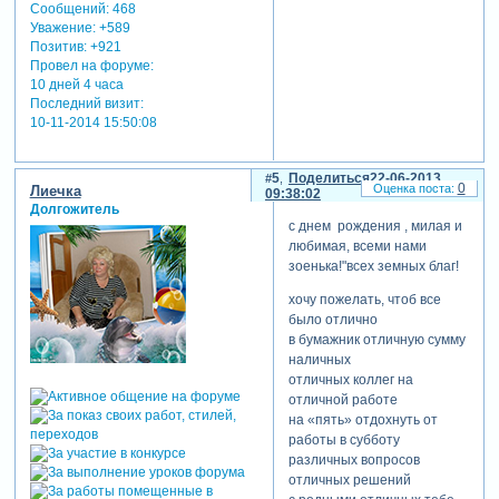
Сообщений:
468
Уважение:
+589
Позитив:
+921
Провел на форуме:
10 дней 4 часа
Последний визит:
10-11-2014 15:50:08
5
Поделиться
22-06-2013
0
Лиечка
09:38:02
Долгожитель
с днем рождения , милая и
любимая, всеми нами
зоенька!"всех земных благ!
хочу пожелать, чтоб все
было отлично
в бумажник отличную сумму
наличных
отличных коллег на
отличной работе
на «пять» отдохнуть от
работы в субботу
различных вопросов
отличных решений