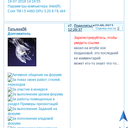
19-07-2018 14:19:55
Параметры компьютера:
Intel(R)
Core TM i-5 4460 GPU 3.20 8 ГБ х64
7
Поделиться
22-06-2013
0
Татьяна56
12:26:37
Долгожитель
Зарегистрируйтесь, чтобы
увидеть ссылки
канал на ютубе зои
богдановой. это последний
ее комментарий.
может кто-то знает что-то...