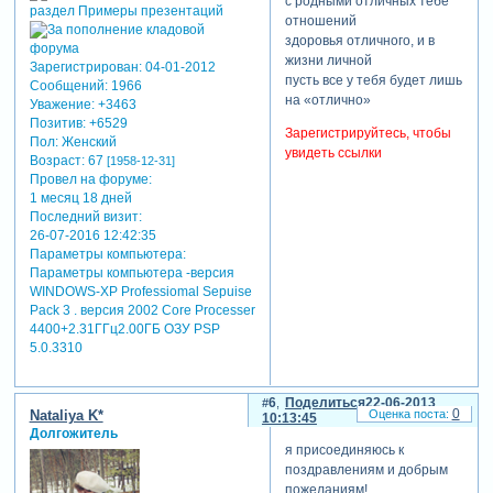
с родными отличных тебе
отношений
здоровья отличного, и в
жизни личной
Зарегистрирован
: 04-01-2012
пусть все у тебя будет лишь
Сообщений:
1966
на «отлично»
Уважение:
+3463
Позитив:
+6529
Зарегистрируйтесь, чтобы
Пол:
Женский
увидеть ссылки
Возраст:
67
[1958-12-31]
Провел на форуме:
1 месяц 18 дней
Последний визит:
26-07-2016 12:42:35
Параметры компьютера:
Параметры компьютера -версия
WINDOWS-XP Professiomal Sepuise
Pack 3 . версия 2002 Core Processer
4400+2.31ГГц2.00ГБ ОЗУ PSP
5.0.3310
6
Поделиться
22-06-2013
0
Nataliya K*
10:13:45
Долгожитель
я присоединяюсь к
поздравлениям и добрым
пожеланиям!