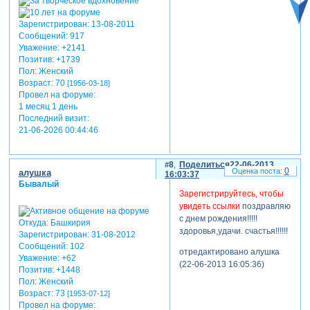
Зарегистрирован
: 13-08-2011
Сообщений:
917
Уважение:
+2141
Позитив:
+1739
Пол:
Женский
Возраст:
70
[1956-03-18]
Провел на форуме:
1 месяц 1 день
Последний визит:
21-06-2026 00:44:46
8
Поделиться
22-06-2013
0
алушка
16:03:37
Бывалый
Зарегистрируйтесь, чтобы
увидеть ссылки
поздравляю
с днем рождения!!!!!
Откуда:
Башкирия
здоровья,удачи. счастья!!!!!!
Зарегистрирован
: 31-08-2012
Сообщений:
102
отредактировано алушка
Уважение:
+62
(22-06-2013 16:05:36)
Позитив:
+1448
Пол:
Женский
Возраст:
73
[1953-07-12]
Провел на форуме: