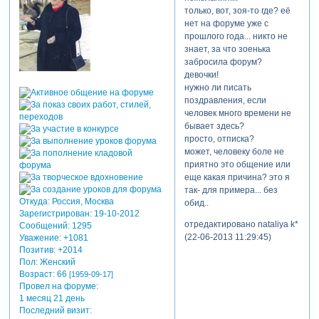
только, вот, зоя-то где? её
нет на форуме уже с
прошлого года... никто не
знает, за что зоенька
забросила форум?
девочки!
нужно ли писать
поздравления, если
человек много времени не
бывает здесь?
просто, отписка?
может, человеку боле не
приятно это общение или
еще какая причина? это я
так- для примера... без
Откуда:
Россия, Москва
обид..
Зарегистрирован
: 19-10-2012
отредактировано nataliya k*
Сообщений:
1295
(22-06-2013 11:29:45)
Уважение:
+1081
Позитив:
+2014
Пол:
Женский
Возраст:
66
[1959-09-17]
Провел на форуме:
1 месяц 21 день
Последний визит: