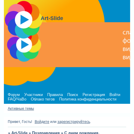
Art-Slide
Форум
Участники
Правила
Поиск
Регистрация
Войти
FAQ/ЧаВо
Облако тегов
Политика конфиденциальности
Активные темы
Привет, Гость!
Войдите
или
зарегистрируйтесь
.
»
Art-Slide
»
Поздравления
»
С днем рождения,