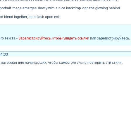
 portrait image emerges slowly with a nice backdrop vignette glowing behind.
 blend together, then flash upon exit.
го текста -
Зарегистрируйтесь, чтобы увидеть ссылки
или
зарегистрируйтесь
.
44:33
r
 материал для начинающих, чтобы самостоятельно повторить эти стили.
-10-2011 14:33:38)