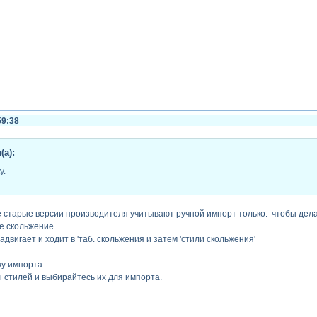
59:38
а):
у.
е старые версии производителя учитывают ручной импорт только. чтобы дела
ое скольжение.
адвигает и ходит в 'таб. скольжения и затем 'стили скольжения'
ку импорта
 стилей и выбирайтесь их для импорта.