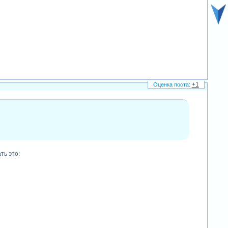
+1
ть это: