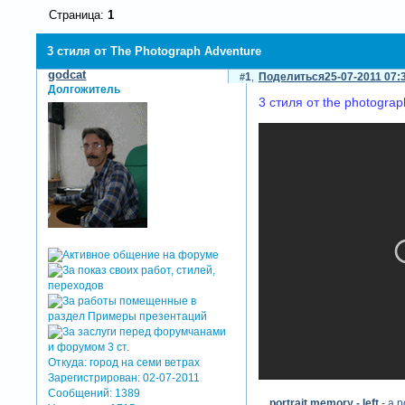
Страница:
1
3 стиля от The Photograph Adventure
godcat
1
Поделиться
25-07-2011 07:
Долгожитель
3 стиля от the photograp
Откуда:
город на семи ветрах
Зарегистрирован
: 02-07-2011
Сообщений:
1389
portrait memory - left
- a p