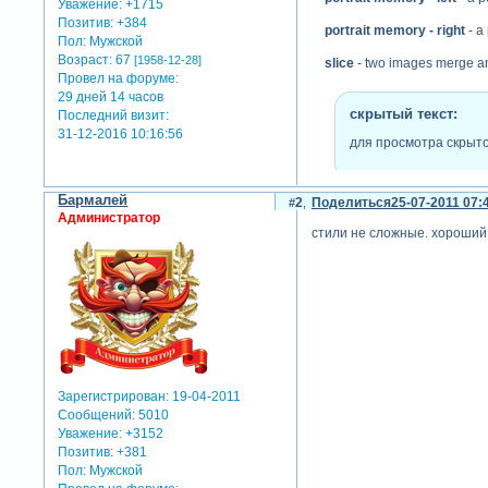
Уважение:
+1715
Позитив:
+384
portrait memory - right
- a
Пол:
Мужской
Возраст:
67
[1958-12-28]
slice
- two images merge and
Провел на форуме:
29 дней 14 часов
скрытый текст:
Последний визит:
31-12-2016 10:16:56
для просмотра скрыто
Бармалей
2
Поделиться
25-07-2011 07:
теги: стили, proshow produce
Администратор
стили не сложные. хороший
отредактировано godcat (31
Зарегистрирован
: 19-04-2011
Сообщений:
5010
Уважение:
+3152
Позитив:
+381
Пол:
Мужской