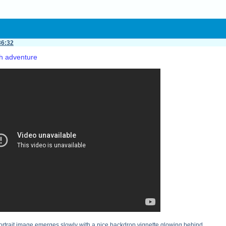
36:32
h adventure
ortrait image emerges slowly with a nice backdrop vignette glowing behind.