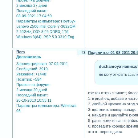
Провел на форуме:
2 месяца 27 дней
Последний визит:
08-09-2021 17:04:59
Параметры компьютера:
Ноутбук
Lenovo Z500,Intel Core i7-3632QM
2.20GHz, ОЗУ 8 Гб DDR3, 1Тб,
Windows 8(64). PSP 5.0.3310 Eng
Rem
3
Поделиться
01-08-2011 20:
Долгожитель
Зарегистрирован
: 07-04-2011
duchamoya написал(
Сообщений:
3919
Уважение:
+1448
не могу открыть ссылк
Позитив:
+584
Провел на форуме:
2 месяца 20 дней
кое как открыл пишет; боле
Последний визит:
1. в proshow, добавьте чист
20-10-2013 10:55:11
2. двойной щелчок на этом з
Параметры компьютера:
Windows
3. щелкните кнопку manage
95
4. найдите и щелкайте кноп
5. расположите ваши файлы
6. проведите хорошо время!
это от переводчика.