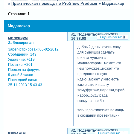
»
Практическая помощь по ProShow Producer
»
Мадагаскар
Страница:
1
Мадагаскар
1
Поделиться
08-04-2013
0
милениум
16:38:08
Заблокирован
добрый день!!!очень хочу
Зарегистрирован
: 05-02-2012
для сынишки сделать
Сообщений:
149
фильм мультик с
Уважение:
+119
мадагаскаром...может кто
Позитив:
+201
чем поможет...может кто
Провел на форуме:
предложит какую
9 дней 8 часов
идею...может у кого есть
Последний визит:
какие стили на эту
25-11-2013 15:43:43
тему,футажи,нарезки,скраб
набор...буду рада
всему...спасибо
теги: практическая помощь
в создании презентации
2
Поделиться
08-04-2013
+1
FERAHIM