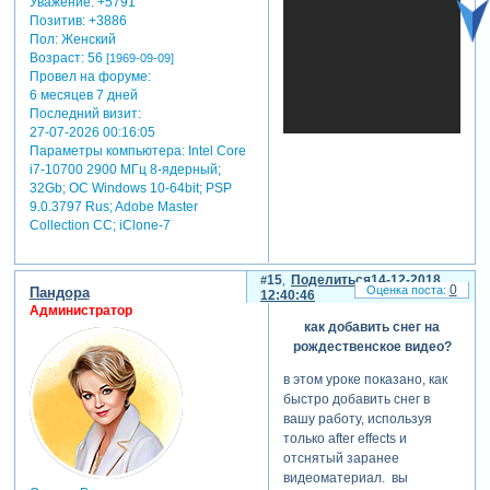
Уважение:
+5791
Позитив:
+3886
Пол:
Женский
Возраст:
56
[1969-09-09]
Провел на форуме:
6 месяцев 7 дней
Последний визит:
27-07-2026 00:16:05
Параметры компьютера:
Intel Core
i7-10700 2900 МГц 8-ядерный;
32Gb; ОС Windows 10-64bit; PSP
9.0.3797 Rus; Adobe Master
Collection СС; iClone-7
15
Поделиться
14-12-2018
0
Пандора
12:40:46
Администратор
как добавить снег на
рождественское видео?
в этом уроке показано, как
быстро добавить снег в
вашу работу, используя
только after effects и
отснятый заранее
видеоматериал. вы