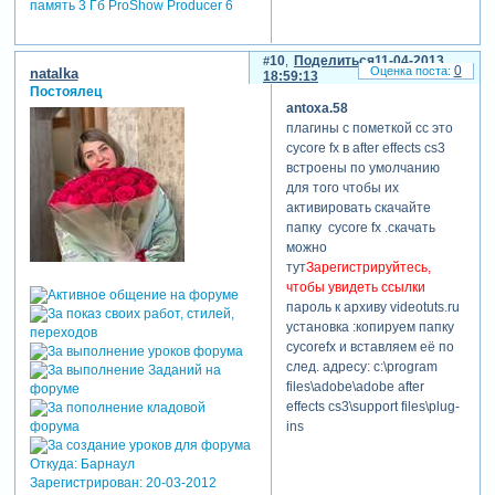
память 3 Гб ProShow Producer 6
10
Поделиться
11-04-2013
0
natalka
18:59:13
Постоялец
antoxa.58
плагины с пометкой сс это
cycore fx в after effects cs3
встроены по умолчанию
для того чтобы их
активировать скачайте
папку cycore fx .скачать
можно
тут
Зарегистрируйтесь,
чтобы увидеть ссылки
пароль к архиву videotuts.ru
установка :копируем папку
cycorefx и вставляем её по
след. адресу: c:\program
files\adobe\adobe after
effects cs3\support files\plug-
ins
Откуда:
Барнаул
Зарегистрирован
: 20-03-2012