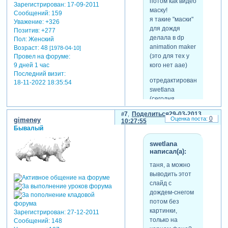
потом как видео
Зарегистрирован
: 17-09-2011
маску!
Сообщений:
159
я такие "маски"
Уважение:
+326
для дождя
Позитив:
+277
делала в dp
Пол:
Женский
animation maker
Возраст:
48
[1978-04-10]
(это для тех у
Провел на форуме:
кого нет аае)
9 дней 1 час
Последний визит:
отредактировано
18-11-2022 18:35:54
swetlana
(сегодня
19:52:40)
7
Поделиться
29-03-2013
0
gimeney
10:27:55
Бывалый
сегодня 19:41:52
swetlana
swetlana,может снег и
написал(а):
можно вывести,у меня
таня, а можно
программа не
выводить этот
работает.буду сегодня
слайд с
переустанавливать.
дождем-снегом
отредактировано nika 15
потом без
(28-03-2013 05:20:56)
картинки,
Зарегистрирован
: 27-12-2011
только на
Сообщений:
148