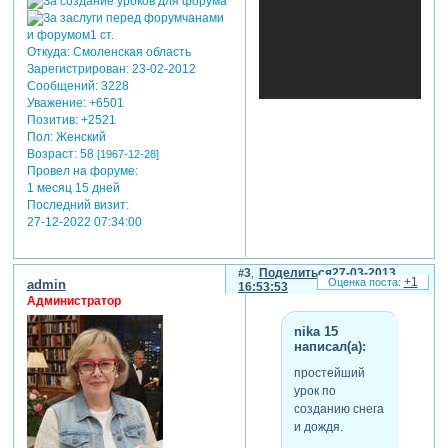
дождь.
Зарегистрируйтесь,
чтобы увидеть
Откуда:
Смоленская область
ссылки
Зарегистрирован
: 23-02-2012
Зарегистрируйтесь,
Сообщений:
3228
чтобы увидеть
Уважение:
+6501
ссылки
Позитив:
+2521
Зарегистрируйтесь,
Пол:
Женский
чтобы увидеть
Возраст:
58
[1967-12-28]
ссылки
Провел на форуме:
прописать в
1 месяц 15 дней
строку поиска-
Последний визит:
27-12-2022 07:34:00
rain(дождь).
Зарегистрируйтесь,
чтобы увидеть
3
Поделиться
27-03-2013
ссылки
+1
admin
16:53:53
Зарегистрируйтесь,
Администратор
чтобы увидеть
ссылки
nika 15
написал(а):
настройки в
вашем
простейший
распоряжении!
урок по
Зарегистрируйтесь,
созданию снега
чтобы увидеть
и дождя.
ссылки