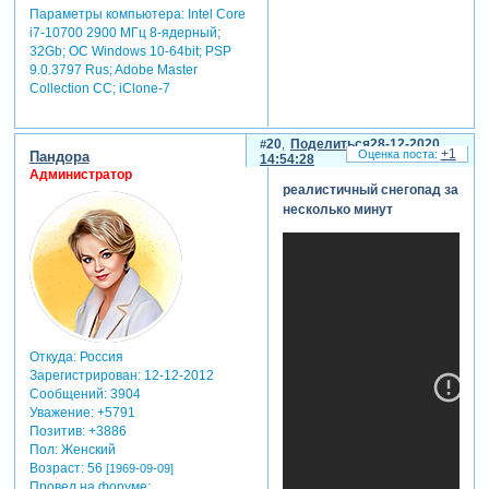
Параметры компьютера:
Intel Core
i7-10700 2900 МГц 8-ядерный;
32Gb; ОС Windows 10-64bit; PSP
9.0.3797 Rus; Adobe Master
Collection СС; iClone-7
20
Поделиться
28-12-2020
+1
Пандора
14:54:28
Администратор
реалистичный снегопад за
несколько минут
Откуда:
Россия
Зарегистрирован
: 12-12-2012
Сообщений:
3904
Уважение:
+5791
Позитив:
+3886
Пол:
Женский
Возраст:
56
[1969-09-09]
Провел на форуме: