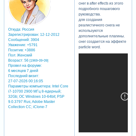
снег в after effects из этого
подробного пошагового
руководства.
для создания
реалистичного снега не
Откуда:
Россия
используются
Зарегистрирован
: 12-12-2012
дополнительные плагины.
Сообщений:
3904
снег создается на эффекте
Уважение:
+5791
particle word.
Позитив:
+3886
Пол:
Женский
Возраст:
56
[1969-09-09]
Провел на форуме:
6 месяцев 7 дней
Последний визит:
27-07-2026 00:16:05
Параметры компьютера:
Intel Core
i7-10700 2900 МГц 8-ядерный;
32Gb; ОС Windows 10-64bit; PSP
9.0.3797 Rus; Adobe Master
Collection СС; iClone-7