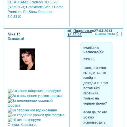
GB, ATI (AMD) Radeon HD 6570
(RAM 2GB) Grafikkarte, Win 7 Home
Premium, ProShow Producer
5.0.3310
6
Поделиться
27-03-2013
0
Nika 15
18:38:03
Бывалый
swetlana
написал(а):
nika 15
таня, а можно
выводить этот
слайд с
дождем-снегом
потом без
картинки,
только на
черном фоне?
если да, то его
можно
использовать
Откуда:
Казахстан