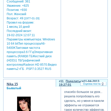
Сообщений:
361
Уважение:
+825
Позитив:
+930
Пол:
Женский
Возраст:
49
[1977-01-20]
Провел на форуме:
1 месяц 10 дней
Последний визит:
19-02-2024 12:07:11
Параметры компьютера:
Windows
10 64 bitТип процессораA6-
5400KТактовая частота
процессора3.6 ГГцОперативная
память (RAM)8 ГБЖесткий диск
(HDD)1 ТБГрафический
контроллерRadeon HD 8570.Видео
память2 rГБ . PSP7.0.3527 RUS
11
Поделиться
11-04-2013
0
Nika 15
19:27:01
Бывалый
спасибо большое за урок...
решила попробовать его
сделать, но у меня в панели
эффекты не отражается
такое количество эффектов,