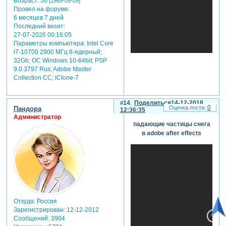
Возраст:
56
[1969-09-09]
Провел на форуме:
6 месяцев 7 дней
Последний визит:
27-07-2026 00:16:05
Параметры компьютера:
Intel Core
i7-10700 2900 МГц 8-ядерный;
32Gb; ОС Windows 10-64bit; PSP
9.0.3797 Rus; Adobe Master
Collection СС; iClone-7
14
Поделиться
14-12-2018
0
Пандора
12:36:35
Администратор
падающие частицы снега
в adobe after effects
Откуда:
Россия
Зарегистрирован
: 12-12-2012
Сообщений:
3904