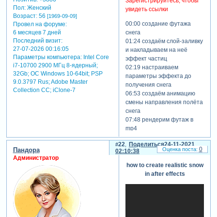
Зарегистрируйтесь, чтобы
Пол:
Женский
увидеть ссылки
Возраст:
56
[1969-09-09]
00:00​ создание футажа
Провел на форуме:
6 месяцев 7 дней
снега
Последний визит:
01:24​ создаём слой-заливку
27-07-2026 00:16:05
и накладываем на неё
Параметры компьютера:
Intel Core
эффект частиц
i7-10700 2900 МГц 8-ядерный;
02:19​ настраиваем
32Gb; ОС Windows 10-64bit; PSP
параметры эффекта до
9.0.3797 Rus; Adobe Master
получения снега
Collection СС; iClone-7
06:53​ создаём анимацию
смены направления полёта
снега
07:48​ рендерим футаж в
mp4
08:48​ накладываем футаж
22
Поделиться
24-11-2021
на изображение
0
Пандора
02:10:38
Администратор
how to create realistic snow
in after effects