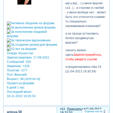
как у вас... ( у меня версия
сs3...)... и строчки cc rainfall
- у меня вообще нет... может
быть это относится к каким-
то специально
скачиваемым плагинам?
а не проще установить
более продвинутую
версию?
скачать можно
Откуда:
Казахстан
здесь
Зарегистрируйтесь,
Зарегистрирован
: 17-09-2011
чтобы увидеть ссылки
Сообщений:
159
Уважение:
+326
отредактировано nika 15
Позитив:
+277
(11-04-2013 19:30:34)
Пол:
Женский
Возраст:
48
[1978-04-10]
Провел на форуме:
9 дней 1 час
Последний визит:
18-11-2022 18:35:54
12
Поделиться
11-04-2013
0
antoxa.58
19:32:52