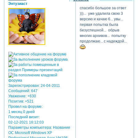
Энтузиаст
спасибо большое за ответ
)))... уже удалила свою 3
версию и качаю 6... увы...
первая попытка была
безуспешной... обрыв
многих архивов... попытку
продолжаю... с надеждой...
Зарегистрирован
: 24-04-2011
Сообщений:
647
Уважение:
+630
Позитив:
+521
Провел на форуме:
1 месяц 0 дней
Последний визит:
02-12-2021 16:12:03
Параметры компьютера:
Название
ОС Microsoft Windows XP
Professional Монитор Asus VH196