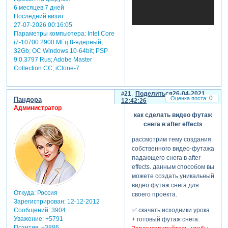
6 месяцев 7 дней
Последний визит:
27-07-2026 00:16:05
Параметры компьютера:
Intel Core
i7-10700 2900 МГц 8-ядерный;
32Gb; ОС Windows 10-64bit; PSP
9.0.3797 Rus; Adobe Master
Collection СС; iClone-7
21
Поделиться
26-04-2021
0
Пандора
12:42:26
Администратор
как сделать видео футаж
снега в after effects
рассмотрим тему создания
собственного видео-футажа
падающего снега в after
effects. данным способом вы
можете создать уникальный
видео футаж снега для
Откуда:
Россия
своего проекта.
Зарегистрирован
: 12-12-2012
✅ скачать исходники урока
Сообщений:
3904
Уважение:
+5791
+ готовый футаж снега:
Позитив:
+3886