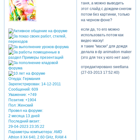
таня, а можно выводить
этот слайд с дождем-снегом
потом без картинки, только
на черном фоне?
если да, то его можно
использовать потом как
видео маску!
я такие "маски" для дождя
делала в dp animation maker
(это для тех у кого нет аае)
отредактировано swetlana
(27-03-2013 17:52:40)
Откуда:
Германия
Зарегистрирован
: 14-12-2011
Сообщений:
609
Уважение:
+749
Позитив:
+1904
Пол:
Женский
Провел на форуме:
2 месяца 13 дней
Последний визит:
29-04-2023 23:35:22
Параметры компьютера:
AMD
Athlon II X4 640, 2.60 GHz, RAM 4