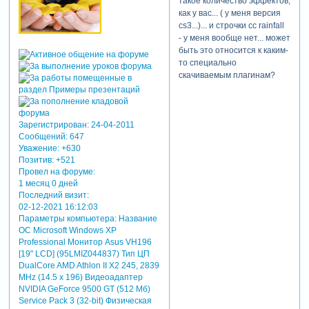
такое количество эффектов,
как у вас... ( у меня версия
сs3...)... и строчки cc rainfall
- у меня вообще нет... может
быть это относится к каким-
то специально
скачиваемым плагинам?
Зарегистрирован
: 24-04-2011
Сообщений:
647
Уважение:
+630
Позитив:
+521
Провел на форуме:
1 месяц 0 дней
Последний визит:
02-12-2021 16:12:03
Параметры компьютера:
Название
ОС Microsoft Windows XP
Professional Монитор Asus VH196
[19" LCD] (95LMIZ044837) Тип ЦП
DualCore AMD Athlon II X2 245, 2839
MHz (14.5 x 196) Видеоадаптер
NVIDIA GeForce 9500 GT (512 Мб)
Service Pack 3 (32-bit) Физическая