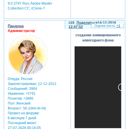
9.0.3797 Rus; Adobe Master
Collection СС; iClone-7
19
Поделиться
14-12-2018
+1
Пандора
12:47:52
Администратор
создание анимированного
новогоднего фона
Откуда:
Россия
Зарегистрирован
: 12-12-2012
Сообщений:
3904
Уважение:
+5791
Позитив:
+3886
Пол:
Женский
Возраст:
56
[1969-09-09]
Провел на форуме:
6 месяцев 7 дней
Последний визит:
27-07-2026 00:16:05