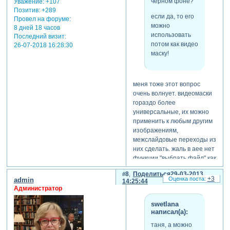
черном фоне?
Уважение:
+107
Позитив:
+289
если да, то его
Провел на форуме:
можно
8 дней 18 часов
использовать
Последний визит:
потом как видео
26-07-2018 16:28:30
маску!
меня тоже этот вопрос
очень волнует. видеомаски
гораздо более
универсальные, их можно
применить к любым другим
изображениям,
межслайдовые переходы из
них сделать. жаль в aee нет
функции "выбрать файл" как
в прошоу, или я ее не
8
Поделиться
29-03-2013
нашла.
+3
admin
14:25:44
Администратор
swetlana
написал(а):
таня, а можно