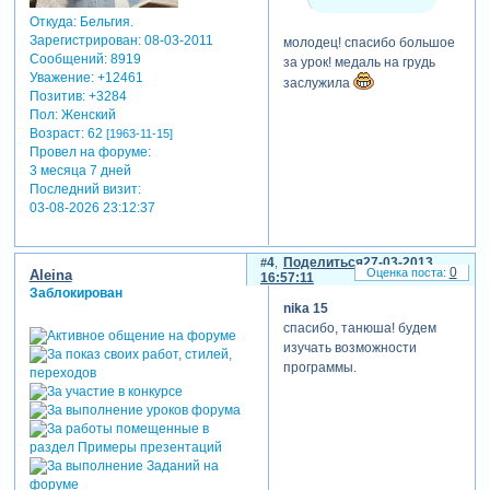
снег.
Откуда:
Бельгия.
прописать в
Зарегистрирован
: 08-03-2011
молодец! спасибо большое
строку effects-
Сообщений:
8919
за урок! медаль на грудь
snow(снег).
Уважение:
+12461
заслужила
Зарегистрируйтесь,
Позитив:
+3284
чтобы увидеть
Пол:
Женский
ссылки
Возраст:
62
[1963-11-15]
Зарегистрируйтесь,
Провел на форуме:
чтобы увидеть
3 месяца 7 дней
ссылки
Последний визит:
настраиваем на
03-08-2026 23:12:37
свой вкус и
смотрим,что
4
Поделиться
27-03-2013
получилось!
0
Aleina
16:57:11
Зарегистрируйтесь,
Заблокирован
чтобы увидеть
nika 15
ссылки
спасибо, танюша! будем
Зарегистрируйтесь,
изучать возможности
чтобы увидеть
программы.
ссылки
видеоурок