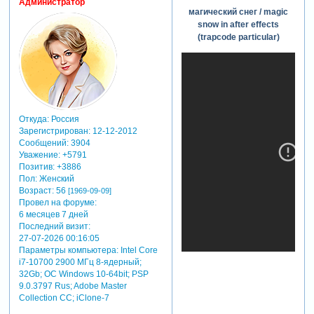
Администратор
магический снег / magic
snow in after effects
(trapcode particular)
Откуда:
Россия
Зарегистрирован
: 12-12-2012
Сообщений:
3904
Уважение:
+5791
Позитив:
+3886
Пол:
Женский
Возраст:
56
[1969-09-09]
Провел на форуме:
6 месяцев 7 дней
Последний визит:
27-07-2026 00:16:05
Параметры компьютера:
Intel Core
i7-10700 2900 МГц 8-ядерный;
32Gb; ОС Windows 10-64bit; PSP
9.0.3797 Rus; Adobe Master
Collection СС; iClone-7