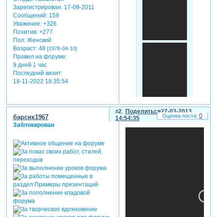
Зарегистрирован
: 17-09-2011
Сообщений:
159
Уважение:
+326
Позитив:
+277
Пол:
Женский
Возраст:
48
[1978-04-10]
Провел на форуме:
9 дней 1 час
Последний визит:
18-11-2022 18:35:54
2
Поделиться
27-03-2013
0
барсик1967
14:54:35
Заблокирован
урок.