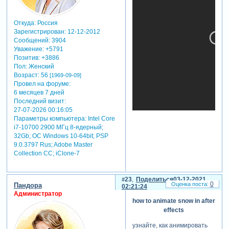
Откуда:
Россия
Зарегистрирован
: 12-12-2012
Сообщений:
3904
Уважение:
+5791
Позитив:
+3886
Пол:
Женский
Возраст:
56
[1969-09-09]
Провел на форуме:
6 месяцев 7 дней
Последний визит:
27-07-2026 00:16:05
Параметры компьютера:
Intel Core
i7-10700 2900 МГц 8-ядерный;
32Gb; ОС Windows 10-64bit; PSP
9.0.3797 Rus; Adobe Master
Collection СС; iClone-7
23
Поделиться
03-12-2021
0
Пандора
02:21:24
Администратор
how to animate snow in after
effects
узнайте, как анимировать