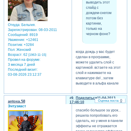
выводить этот
слайд с
дождем-снегом
потом без
картинки,
Откуда:
Бельгия.
только на
Зарегистрирован
: 08-03-2011
черном фоне?
Сообщений:
8919
Уважение:
+12461
Позитив:
+3284
Пол:
Женский
когда дождь у вас будет
Возраст:
62
[1963-11-15]
сделан в программе,
Провел на форуме:
можете удалить слой с
3 месяца 7 дней
картинкой. встаете на этот
Последний визит:
слой и нажимаете на
03-08-2026 23:12:37
клавиатуре del , затем
выводите в альфа канале
9
Поделиться
11-04-2013
0
antoxa.58
17:46:10
Энтузиаст
спасибо большое за урок...
решила попробовать его
сделать, но у меня в панели
эффекты не отражается