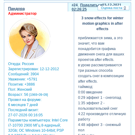
24
Поделиться
03-12-2021
0
Пандора
02:26:25
Администратор
3 snow effects for winter
motion graphics in after
effects
приближается зима, а это
значит, что вам
понадобится графика
движения снега для ваших
проектов after effects.
Откуда:
Россия
в уроке рассматриваются
Зарегистрирован
: 12-12-2012
три разных способа
Сообщений:
3904
создать снег в композиции
Уважение:
+5791
after effects.
Позитив:
+3886
таймкод:
Пол:
Женский
0:00 введение
Возраст:
56
[1969-09-09]
0:29 эффект 1 - снегопад
Провел на форуме:
1:35 эффект 2 -
6 месяцев 7 дней
пользовательский снег
Последний визит:
4:22 произведите отличную
27-07-2026 00:16:05
работу
Параметры компьютера:
Intel Core
4:48 эффект 3 - снежный
i7-10700 2900 МГц 8-ядерный;
пол
32Gb; ОС Windows 10-64bit; PSP