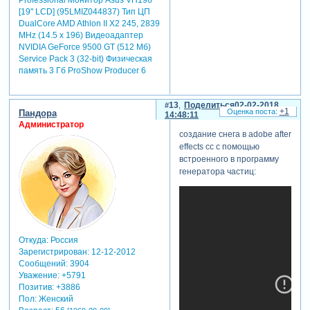
[19" LCD] (95LMIZ044837) Тип ЦП
DualCore AMD Athlon II X2 245, 2839
MHz (14.5 x 196) Видеоадаптер
NVIDIA GeForce 9500 GT (512 Мб)
Service Pack 3 (32-bit) Физическая
память 3 Гб ProShow Producer 6
13
Поделиться
02-02-2018
+1
Пандора
14:48:11
Администратор
создание снега в adobe after
effects cc с помощью
встроенного в программу
генератора частиц:
Откуда:
Россия
Зарегистрирован
: 12-12-2012
Сообщений:
3904
Уважение:
+5791
Позитив:
+3886
Пол:
Женский