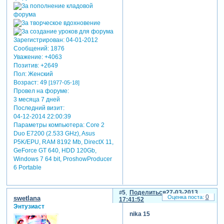
Зарегистрирован
: 04-01-2012
Сообщений:
1876
Уважение:
+4063
Позитив:
+2649
Пол:
Женский
Возраст:
49
[1977-05-18]
Провел на форуме:
3 месяца 7 дней
Последний визит:
04-12-2014 22:00:39
Параметры компьютера:
Core 2
Duo E7200 (2.533 GHz), Asus
P5K/EPU, RAM 8192 Mb, DirectX 11,
GeForce GT 640, HDD 120Gb,
Windows 7 64 bit, ProshowProducer
теги: adobe after
6 Portable
effects,дождь,снег
отредактировано nika 15
5
Поделиться
27-03-2013
(27-03-2013 14:48:41)
0
swetlana
17:41:52
Энтузиаст
nika 15