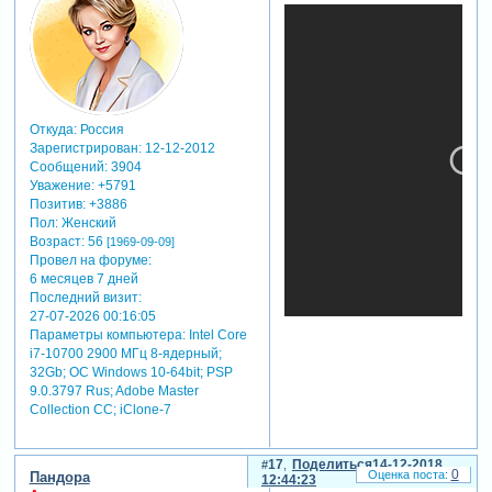
Откуда:
Россия
Зарегистрирован
: 12-12-2012
Сообщений:
3904
Уважение:
+5791
Позитив:
+3886
Пол:
Женский
Возраст:
56
[1969-09-09]
Провел на форуме:
6 месяцев 7 дней
Последний визит:
27-07-2026 00:16:05
Параметры компьютера:
Intel Core
i7-10700 2900 МГц 8-ядерный;
32Gb; ОС Windows 10-64bit; PSP
9.0.3797 Rus; Adobe Master
Collection СС; iClone-7
17
Поделиться
14-12-2018
0
Пандора
12:44:23