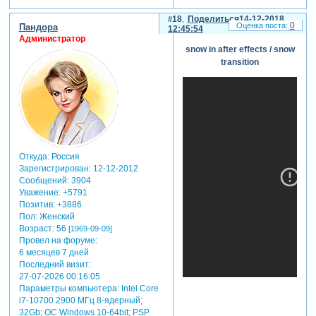
18
Поделиться
14-12-2018
0
Пандора
12:45:54
Администратор
snow in after effects / snow
transition
Откуда:
Россия
Зарегистрирован
: 12-12-2012
Сообщений:
3904
Уважение:
+5791
Позитив:
+3886
Пол:
Женский
Возраст:
56
[1969-09-09]
Провел на форуме:
6 месяцев 7 дней
Последний визит:
27-07-2026 00:16:05
Параметры компьютера:
Intel Core
i7-10700 2900 МГц 8-ядерный;
32Gb; ОС Windows 10-64bit; PSP