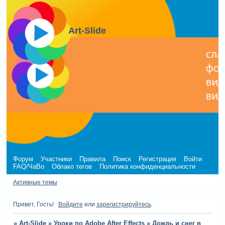
Art-Slide
Форум
Участники
Правила
Поиск
Регистрация
Войти
FAQ/ЧаВо
Облако тегов
Политика конфиденциальности
Активные темы
Привет, Гость!
Войдите
или
зарегистрируйтесь
.
»
Art-Slide
»
Уроки по Adobe After Effects
»
Дождь и снег в