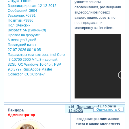
Откуда:
Россия
узнаете основы
Зарегистрирован
: 12-12-2012
отслеживания, размещения
Сообщений:
3904
видеороликов поверх
Уважение:
+5791
вашего видео, советы по
Позитив:
+3886
пост-продакшн и
Пол:
Женский
маскировку в after effects.
Возраст:
56
[1969-09-09]
Провел на форуме:
6 месяцев 7 дней
Последний визит:
27-07-2026 00:16:05
Параметры компьютера:
Intel Core
i7-10700 2900 МГц 8-ядерный;
32Gb; ОС Windows 10-64bit; PSP
9.0.3797 Rus; Adobe Master
Collection СС; iClone-7
16
Поделиться
14-12-2018
0
Пандора
12:42:23
Администратор
создание реалистичного
снега в adobe after effects