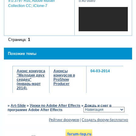
5:40 outro
9.0.3797 Rus; Adobe Master
Collection СС; iClone-7
Страница:
1
Похожие темы
Анонс конкурса
Анонсы
04-03-2014
"Мелодия двух
конкурсов в
сердец"
ProShow
(январь-март
Producer
2014).
»
Art-Slide
»
Уроки по Adobe After Effects
»
Дождь и снег в
программе Adobe After Effects
Рейтинг форумов
|
Создать форум бесплатно