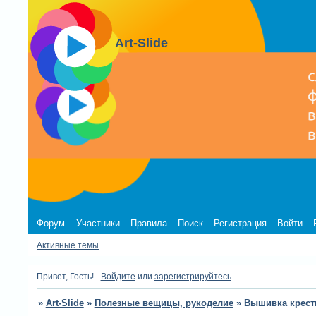
Art-Slide
Форум
Участники
Правила
Поиск
Регистрация
Войти
Активные темы
Привет, Гость!
Войдите
или
зарегистрируйтесь
.
»
Art-Slide
»
Полезные вещицы, рукоделие
»
Вышивка крест