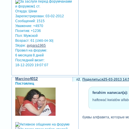
Откуда:
Шеки
Зарегистрирован
: 03-02-2012
Сообщений:
1515
Уважение:
+4970
Позитив:
+1236
Пол:
Мужской
Возраст:
61
[1965-04-30]
Skype:
aypara1965
Провел на форуме:
6 месяцев 8 дней
Последний визит:
18-12-2020 19:07:07
Marcino4012
2
Поделиться
25-03-2013 14:
Постоялец
ferahim написал(а):
haftować kwiatów alfab
буквы алфавита, которые мо