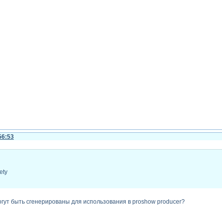
56:53
ety
гут быть сгенерированы для использования в proshow producer?