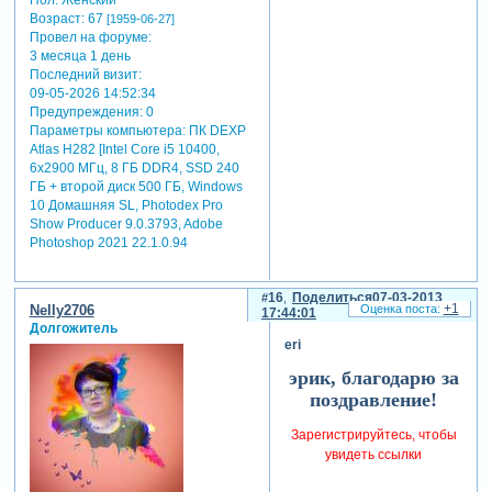
Пол:
Женский
Возраст:
67
[1959-06-27]
Провел на форуме:
3 месяца 1 день
Последний визит:
09-05-2026 14:52:34
Предупреждения:
0
Параметры компьютера:
ПК DEXP
Atlas H282 [Intel Core i5 10400,
6x2900 МГц, 8 ГБ DDR4, SSD 240
ГБ + второй диск 500 ГБ, Windows
10 Домашняя SL, Photodex Pro
Show Producer 9.0.3793, Adobe
Photoshop 2021 22.1.0.94
16
Поделиться
07-03-2013
+1
Nelly2706
17:44:01
Долгожитель
eri
эрик, благодарю за
поздравление!
Зарегистрируйтесь, чтобы
увидеть ссылки