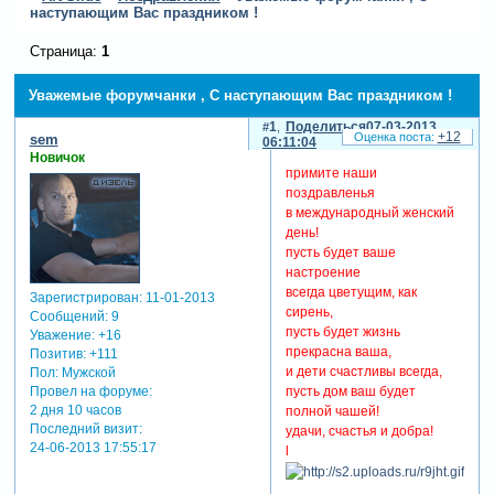
наступающим Вас праздником !
Страница:
1
Уважемые форумчанки , С наступающим Вас праздником !
1
Поделиться
07-03-2013
+12
sem
06:11:04
Новичок
примите наши
поздравленья
в международный женский
день!
пусть будет ваше
настроение
всегда цветущим, как
Зарегистрирован
: 11-01-2013
сирень,
Сообщений:
9
пусть будет жизнь
Уважение:
+16
прекрасна ваша,
Позитив:
+111
и дети счастливы всегда,
Пол:
Мужской
Провел на форуме:
пусть дом ваш будет
2 дня 10 часов
полной чашей!
Последний визит:
удачи, счастья и добра!
24-06-2013 17:55:17
l