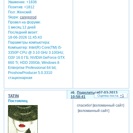
Уважение:
+1836
Позитив:
+1812
Пол:
Женский
Skype:
caregorod
Провел на форуме:
1 месяц 12 дней
Последний визит:
18-06-2026 11:45:43
Параметры компьютера:
Компьютер: Intel(R) Core(TM) i5-
3350P CPU @ 3.10 GHz 3.10GHz;
ОЗУ 16.0 ГБ; NVIDIA GeForce GTX
660 Ti; HDD 200Gb, Windows 8
Enterprise Professional 64 bit,
ProshowProducer 5.0.3310
стационарная
6
Поделиться
07-03-2013
+1
TATIN
10:58:41
Постоялец
спасибо! [взломанный сайт]
[взломанный сайт]