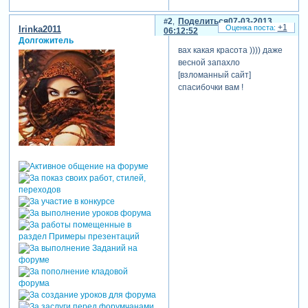
2
Поделиться
07-03-2013
+1
Irinka2011
06:12:52
Долгожитель
вах какая красота )))) даже
весной запахло
[взломанный сайт]
спасибочки вам !