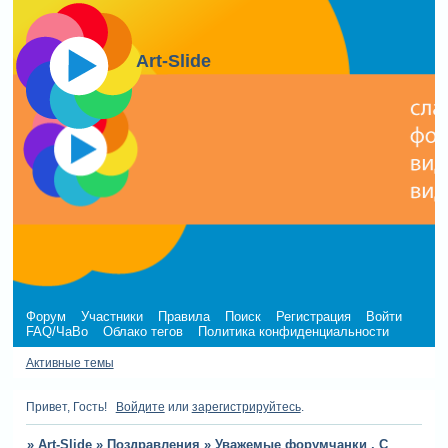
Art-Slide
Форум
Участники
Правила
Поиск
Регистрация
Войти
FAQ/ЧаВо
Облако тегов
Политика конфиденциальности
Активные темы
Привет, Гость!
Войдите
или
зарегистрируйтесь
.
»
Art-Slide
»
Поздравления
»
Уважемые форумчанки , С