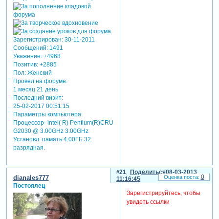
Зарегистрирован
: 30-11-2011
Сообщений:
1491
Уважение:
+4968
Позитив:
+2885
Пол:
Женский
Провел на форуме:
1 месяц 21 день
Последний визит:
25-02-2017 00:51:15
Параметры компьютера:
Процессор- intel( R) Pentium(R)CRU
G2030 @ 3.00GHz 3.00GHz
Установл. память 4.00ГБ 32
разрядная.
21
Поделиться
08-03-2013
0
dianales777
11:16:45
Постоялец
Зарегистрируйтесь, чтобы
увидеть ссылки