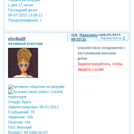
2 дня 17 часов
Последний визит:
08-07-2015 13:08:12
Предупреждения:
1
19
Поделиться
08-03-2013
0
ello4ka28
00:33:32
Активный участник
спасибо! всех поздравляю с
наступившим женским
днём!
Зарегистрируйтесь, чтобы
увидеть ссылки
Откуда:
Курск
Зарегистрирован
: 06-01-2013
Сообщений:
78
Уважение:
+99
Позитив:
+54
Пол:
Женский
Возраст:
40
[1985-09-07]