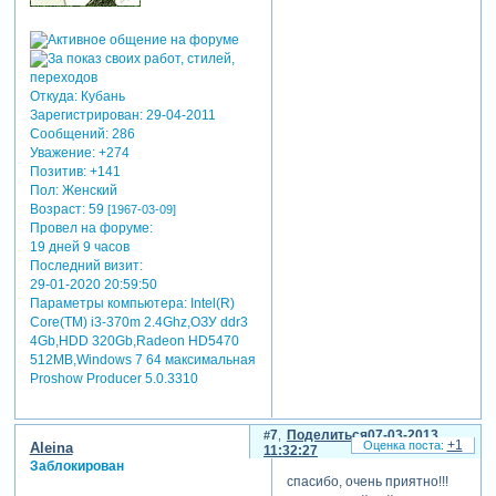
Откуда:
Кубань
Зарегистрирован
: 29-04-2011
Сообщений:
286
Уважение:
+274
Позитив:
+141
Пол:
Женский
Возраст:
59
[1967-03-09]
Провел на форуме:
19 дней 9 часов
Последний визит:
29-01-2020 20:59:50
Параметры компьютера:
Intel(R)
Core(TM) i3-370m 2.4Ghz,ОЗУ ddr3
4Gb,HDD 320Gb,Radeon HD5470
512MB,Windows 7 64 максимальная
Proshow Producer 5.0.3310
7
Поделиться
07-03-2013
+1
Aleina
11:32:27
Заблокирован
спасибо, очень приятно!!!