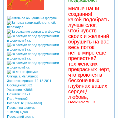
милые наши
создания!
какой подобрать
лучше слог,
чтоб чувств
своих и желаний
обрушить на вас
весь поток!
нет в мире еще
прелестней
тех женских
прекрасных черт,
что кроются в
Откуда:
г. Челябинск
бесконечных
Зарегистрирован
: 12-12-2011
глубинах ваших
Сообщений:
682
Уважение:
+3086
сердец!
Позитив:
+1171
любовь,
Пол:
Мужской
нежность и
Возраст:
61
[1964-10-02]
ласка,
Провел на форуме:
1 месяц 4 дня
изящество
Последний визит: