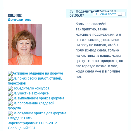
5
Поделиться
07-03-2013
+1
caregor
07:05:07
Долгожитель
большое спасибо!
так приятно, такие
красивые подснежники. а я
вот живьем подснежников
ни разу не видела, чтобы
прям из-под снега. только
на картинке. в наших краях
цветут только горицветы, но
это гораздо позже, в мае,
когда снега уже и в помине
нет.
Откуда:
г. Омск
Зарегистрирован
: 11-05-2012
Сообщений:
981