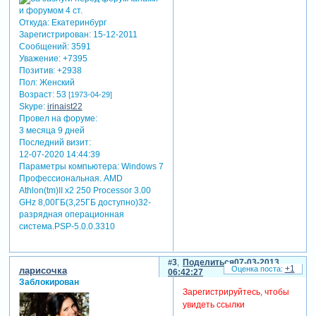
Откуда:
Екатеринбург
Зарегистрирован
: 15-12-2011
Сообщений:
3591
Уважение:
+7395
Позитив:
+2938
Пол:
Женский
Возраст:
53
[1973-04-29]
Skype:
irinaist22
Провел на форуме:
3 месяца 9 дней
Последний визит:
12-07-2020 14:44:39
Параметры компьютера:
Windows 7
Профессиональная. AMD
Athlon(tm)II x2 250 Processor 3.00
GHz 8,00ГБ(3,25ГБ доступно)32-
разрядная операционная
система.PSP-5.0.0.3310
3
Поделиться
07-03-2013
+1
ларисочка
06:42:27
Заблокирован
Зарегистрируйтесь, чтобы
увидеть ссылки