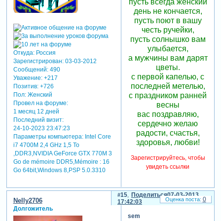
пусть всегда женский
день не кончается,
пусть поют в вашу
честь ручейки,
пусть солнышко вам
улыбается,
Откуда:
Россия
а мужчины вам дарят
Зарегистрирован
: 03-03-2012
цветы.
Сообщений:
490
с первой капелью, с
Уважение:
+217
последней метелью,
Позитив:
+726
с праздником ранней
Пол:
Женский
Провел на форуме:
весны
1 месяц 12 дней
вас поздравляю,
Последний визит:
сердечно желаю
24-10-2023 23:47:23
радости, счастья,
Параметры компьютера:
Intel Core
здоровья, любви!
i7 4700M 2,4 GHz 1,5 To
,DDR3,NVIDIA GeForce GTX 770M 3
Зарегистрируйтесь, чтобы
Go de mémoire DDR5,Mémoire : 16
увидеть ссылки
Go 64bit,Windows 8,PSP 5.0.3310
15
Поделиться
07-03-2013
0
Nelly2706
17:42:03
Долгожитель
sem