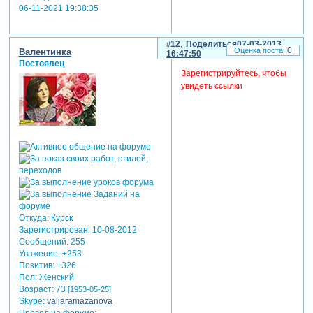
красоты —
06-11-2021 19:38:35
вот символы
женской власти,
12
Поделиться
07-03-2013
где все мы
0
Валентинка
16:47:50
перед вами
Постоялец
рабы!
Зарегистрируйтесь, чтобы
увидеть ссылки
так пусть же на
долгие годы
закрепится эта
власть!
поверьте, уж тут-
то ее мы
не будем у вас
отбирать!
отредактировано eri (07-03-
Откуда:
Курск
2013 16:38:19)
Зарегистрирован
: 10-08-2012
Сообщений:
255
Уважение:
+253
Позитив:
+326
Пол:
Женский
Возраст:
73
[1953-05-25]
Skype:
valjaramazanova