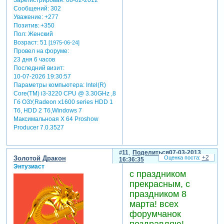
Зарегистрирован
: 08-02-2012
Сообщений:
302
Уважение:
+277
Позитив:
+350
Пол:
Женский
Возраст:
51
[1975-06-24]
Провел на форуме:
23 дня 6 часов
Последний визит:
10-07-2026 19:30:57
Параметры компьютера:
Intel(R)
Core(TM) i3-3220 CPU @ 3.30GHz ,8
Гб ОЗУ,Radeon x1600 series HDD 1
Tб, HDD 2 Тб,Windows 7
Максимальноая X 64 Proshow
Producer 7.0.3527
11
Поделиться
07-03-2013
+2
Золотой Дракон
16:36:35
Энтузиаст
с праздником
прекрасным, с
праздником 8
марта! всех
форумчанок
поздравляю!