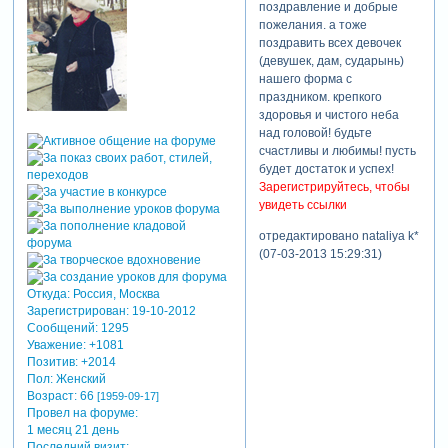
поздравление и добрые
пожелания. а тоже
поздравить всех девочек
(девушек, дам, сударынь)
нашего форма с
праздником. крепкого
здоровья и чистого неба
над головой! будьте
счастливы и любимы! пусть
будет достаток и успех!
Зарегистрируйтесь, чтобы
увидеть ссылки
отредактировано nataliya k*
(07-03-2013 15:29:31)
Откуда:
Россия, Москва
Зарегистрирован
: 19-10-2012
Сообщений:
1295
Уважение:
+1081
Позитив:
+2014
Пол:
Женский
Возраст:
66
[1959-09-17]
Провел на форуме:
1 месяц 21 день
Последний визит: