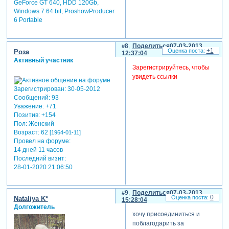
GeForce GT 640, HDD 120Gb,
Windows 7 64 bit, ProshowProducer
6 Portable
8
Поделиться
07-03-2013
+1
Роза
12:37:04
Активный участник
Зарегистрируйтесь, чтобы
увидеть ссылки
Зарегистрирован
: 30-05-2012
Сообщений:
93
Уважение:
+71
Позитив:
+154
Пол:
Женский
Возраст:
62
[1964-01-11]
Провел на форуме:
14 дней 11 часов
Последний визит:
28-01-2020 21:06:50
9
Поделиться
07-03-2013
0
Nataliya K*
15:28:04
Долгожитель
хочу присоединиться и
поблагодарить за