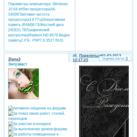
Параметры компьютера:
Windows
10 64 bitТип процессораA6-
5400KТактовая частота
процессора3.6 ГГцОперативная
память (RAM)8 ГБЖесткий диск
(HDD)1 ТБГрафический
контроллерRadeon HD 8570.Видео
память2 rГБ . PSP7.0.3527 RUS
5
Поделиться
01-03-2013
0
2lena3
12:17:23
Энтузиаст