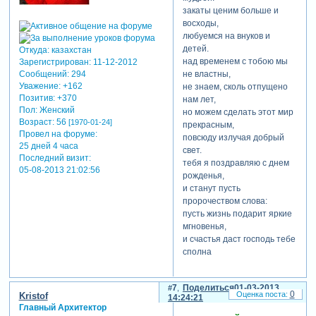
закаты ценим больше и
восходы,
любуемся на внуков и
детей.
Откуда:
казахстан
над временем с тобою мы
Зарегистрирован
: 11-12-2012
Сообщений:
294
не властны,
Уважение:
+162
не знаем, сколь отпущено
Позитив:
+370
нам лет,
Пол:
Женский
но можем сделать этот мир
Возраст:
56
[1970-01-24]
прекрасным,
Провел на форуме:
повсюду излучая добрый
25 дней 4 часа
свет.
Последний визит:
тебя я поздравляю с днем
05-08-2013 21:02:56
рожденья,
и станут пусть
пророчеством слова:
пусть жизнь подарит яркие
мгновенья,
и счастья даст господь тебе
сполна
7
Поделиться
01-03-2013
0
Kristof
14:24:21
Главный Архитектор