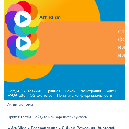
Art-Slide
Форум
Участники
Правила
Поиск
Регистрация
Войти
FAQ/ЧаВо
Облако тегов
Политика конфиденциальности
Активные темы
Привет, Гость!
Войдите
или
зарегистрируйтесь
.
»
Art-Slide
»
Поздравления
»
С Днем Рождения, Анатолий