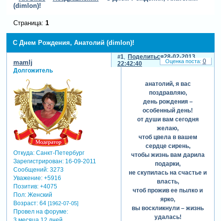
(dimlon)!
Страница:
1
С Днем Рождения, Анатолий (dimlon)!
1
Поделиться
28-02-2013
0
mamlj
22:42:40
Долгожитель
анатолий, я вас
поздравляю,
день рождения –
особенный день!
от души вам сегодня
желаю,
чтоб цвела в вашем
сердце сирень,
Откуда:
Санкт-Петербург
чтобы жизнь вам дарила
Зарегистрирован
: 16-09-2011
подарки,
Сообщений:
3273
не скупилась на счастье и
Уважение:
+5916
власть,
Позитив:
+4075
чтоб прожив ее пылко и
Пол:
Женский
ярко,
Возраст:
64
[1962-07-05]
вы воскликнули – жизнь
Провел на форуме:
удалась!
3 месяца 12 дней