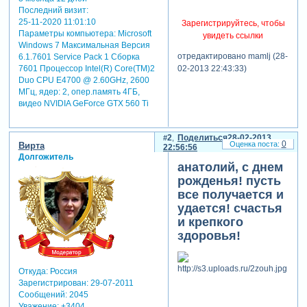
Последний визит:
25-11-2020 11:01:10
Зарегистрируйтесь, чтобы
Параметры компьютера:
Microsoft
увидеть ссылки
Windows 7 Максимальная Версия
отредактировано mamlj (28-
6.1.7601 Service Pack 1 Сборка
7601 Процессор Intel(R) Core(TM)2
02-2013 22:43:33)
Duo CPU E4700 @ 2.60GHz, 2600
МГц, ядер: 2, опер.память 4ГБ,
видео NVIDIA GeForce GTX 560 Ti
2
Поделиться
28-02-2013
0
Вирта
22:56:56
Долгожитель
анатолий, с днем
рожденья! пусть
все получается и
удается! счастья
и крепкого
здоровья!
Откуда:
Россия
Зарегистрирован
: 29-07-2011
Сообщений:
2045
Уважение:
+3404