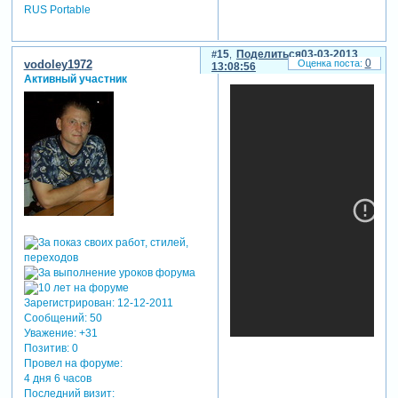
RUS Portable
15
Поделиться
03-03-2013
0
vodoley1972
13:08:56
Активный участник
Зарегистрирован
: 12-12-2011
Сообщений:
50
Уважение:
+31
Позитив:
0
Провел на форуме:
4 дня 6 часов
Последний визит: