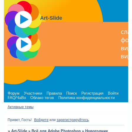
Art-Slide
Форум
Участники
Правила
Поиск
Регистрация
Войти
FAQ/ЧаВо
Облако тегов
Политика конфиденциальности
Активные темы
Привет, Гость!
Войдите
или
зарегистрируйтесь
.
»
Art-Slide
»
Всё для Adobe Photoshop
»
Новогодние