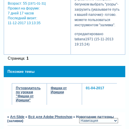
Возраст:
55
[1971-01-31]
бегунком выбрать "узоры"-
Провел на форуме:
загрузить (указываете путь
7 дней 17 часов
к вашей папочке)- готово.
Последний визит:
можете пользоваться
11-12-2017 13:13:35
инструментом "заливка".
отредактировано
tatiana1971 (15-11-2013
19:15:24)
Страница:
1
Похожие темы
Путеводитель
Фишки от
01-04-2017
по урокам
Иришки
"Фишки от
Иришки"
»
Art-Slide
»
Всё для Adobe Photoshop
»
Новогодние паттерны
(заливки)