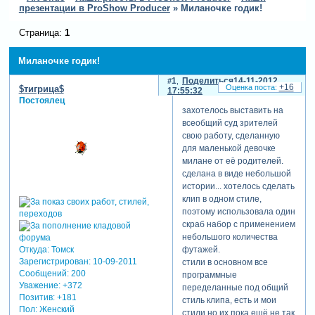
презентации в ProShow Producer
»
Миланочке годик!
Страница:
1
Миланочке годик!
1
Поделиться
14-11-2012
+16
$тигрица$
17:55:32
Постоялец
захотелось выставить на
всеобщий суд зрителей
свою работу, сделанную
для маленькой девочке
милане от её родителей.
сделана в виде небольшой
истории... хотелось сделать
клип в одном стиле,
поэтому использовала один
скраб набор с применением
небольшого количества
Откуда:
Томск
футажей.
Зарегистрирован
: 10-09-2011
стили в основном все
Сообщений:
200
программные
Уважение:
+372
переделанные под общий
Позитив:
+181
стиль клипа, есть и мои
Пол:
Женский
стили но их пока ещё не так