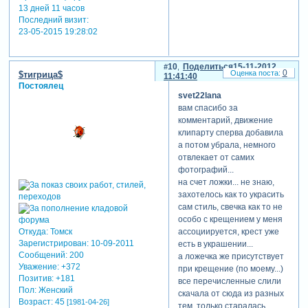
13 дней 11 часов
Последний визит:
23-05-2015 19:28:02
10
Поделиться
15-11-2012
0
$тигрица$
11:41:40
Постоялец
svet22lana
вам спасибо за
комментарий, движение
клипарту сперва добавила
а потом убрала, немного
отвлекает от самих
фотографий...
на счет ложки... не знаю,
захотелось как то украсить
сам стиль, свечка как то не
особо с крещением у меня
Откуда:
Томск
ассоциируется, крест уже
Зарегистрирован
: 10-09-2011
есть в украшении...
Сообщений:
200
а ложечка же присутствует
Уважение:
+372
при крещение (по моему...)
Позитив:
+181
все перечисленные слили
Пол:
Женский
скачала от сюда из разных
Возраст:
45
[1981-04-26]
тем, только старалась