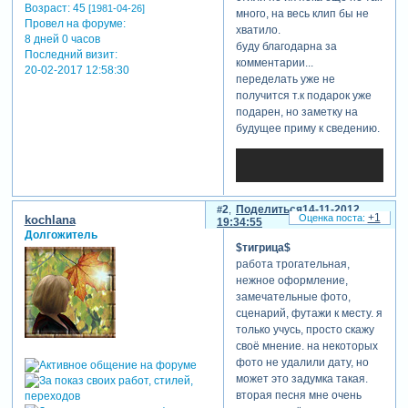
Возраст:
45
[1981-04-26]
много, на весь клип бы не
Провел на форуме:
хватило.
8 дней 0 часов
буду благодарна за
Последний визит:
комментарии...
20-02-2017 12:58:30
переделать уже не
получится т.к подарок уже
подарен, но заметку на
будущее приму к сведению.
2
Поделиться
14-11-2012
+1
kochlana
19:34:55
Долгожитель
$тигрица$
работа трогательная,
нежное оформление,
замечательные фото,
сценарий, футажи к месту. я
только учусь, просто скажу
своё мнение. на некоторых
фото не удалили дату, но
может это задумка такая.
вторая песня мне очень