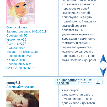
миланочку получилась, а
что касается плавности
переходов от одной
композиции к другой,
попробуйте щелкнуть
правой кнопкой мыши на
звуковой дорожке -
Откуда:
Москва
появятся меню -
Зарегистрирован
: 14-11-2011
управление звуковыми
Сообщений:
56
дорожками и изменение
Уважение:
+26
громкости и времени -
Позитив:
+227
серым ползунком там
Пол:
Женский
можно отрегулировать
Возраст:
48
[1978-07-31]
Провел на форуме:
нарастание и затихание
7 дней 2 часа
звука. всего вам доброго!
Последний визит:
02-12-2020 16:36:27
7
Поделиться
15-11-2012
+1
sunny711
02:51:28
Активный участник
я в восторге!
замечательная работа!
ничего лишнего, все в
одном стиле и цветовой