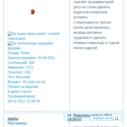
спасибо за комментарий
дату не стала удалять,
родители попросили
оставить
с переходом на третью
песню долго мучилась,
вообще для меня
трудновато сделать
плавные перехода от одной
песни к другой
Откуда:
Томск
Зарегистрирован
: 10-09-2011
Сообщений:
200
Уважение:
+372
Позитив:
+181
Пол:
Женский
Возраст:
45
[1981-04-26]
Провел на форуме:
8 дней 0 часов
Последний визит:
20-02-2017 12:58:30
4
Поделиться
14-11-2012
+1
tataha
19:56:07
Постоялец