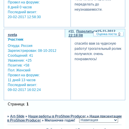
Провел на форуме:
переделать до
8 дней 0 часов
неузнаваемости.
Последний визит:
20-02-2017 12:58:30
11
Поделиться
15-11-2012
0
sveta
22:18:08
Участник
спасибо вам за чудесную
Откуда:
Россия
работу! трогательный ролик
Зарегистрирован
: 08-10-2012
получился. очень
Сообщений:
41
понравилось!
Уважение:
+25
Позитив:
+58
Пол:
Женский
Провел на форуме:
11 дней 13 часов
Последний визит:
09-02-2017 16:02:24
Страница:
1
»
Art-Slide
»
Наши работы в ProShow Producer
»
Наши презентации
в ProShow Producer
»
Миланочке годик!