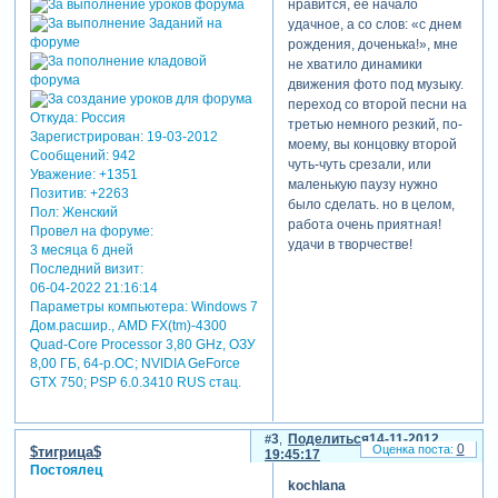
нравится, её начало
удачное, а со слов: «с днем
отредактировано $тигрица$
рождения, доченька!», мне
(14-11-2012 17:57:04)
не хватило динамики
движения фото под музыку.
переход со второй песни на
Откуда:
Россия
третью немного резкий, по-
Зарегистрирован
: 19-03-2012
моему, вы концовку второй
Сообщений:
942
чуть-чуть срезали, или
Уважение:
+1351
маленькую паузу нужно
Позитив:
+2263
было сделать. но в целом,
Пол:
Женский
работа очень приятная!
Провел на форуме:
удачи в творчестве!
3 месяца 6 дней
Последний визит:
06-04-2022 21:16:14
Параметры компьютера:
Windows 7
Дом.расшир., AMD FX(tm)-4300
Quad-Core Processor 3,80 GHz, ОЗУ
8,00 ГБ, 64-р.ОС; NVIDIA GeForce
GTX 750; PSP 6.0.3410 RUS стац.
3
Поделиться
14-11-2012
0
$тигрица$
19:45:17
Постоялец
kochlana