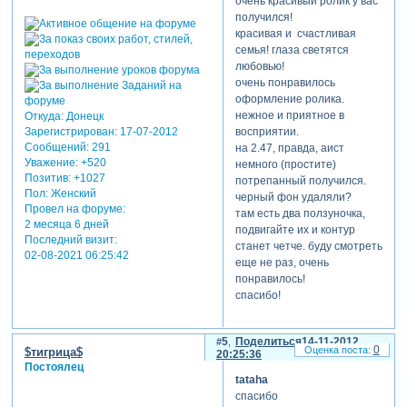
очень красивый ролик у вас
получился!
красивая и счастливая
семья! глаза светятся
любовью!
очень понравилось
оформление ролика.
нежное и приятное в
Откуда:
Донецк
Зарегистрирован
: 17-07-2012
восприятии.
Сообщений:
291
на 2.47, правда, аист
Уважение:
+520
немного (простите)
Позитив:
+1027
потрепанный получился.
Пол:
Женский
черный фон удаляли?
Провел на форуме:
там есть два ползуночка,
2 месяца 6 дней
подвигайте их и контур
Последний визит:
станет четче. буду смотреть
02-08-2021 06:25:42
еще не раз, очень
понравилось!
спасибо!
5
Поделиться
14-11-2012
0
$тигрица$
20:25:36
Постоялец
tataha
спасибо