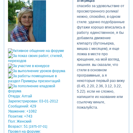
$тигрица$
спасибо за удовольствие от
просмотренного ролика!
нежно, спокойно, в одном
стиле. удачно подобранные
футажи хорошо вписались в
работу. единственное, я бы
добавила движение
клипарту (бутоньерка,
мишка с месяцем), и еще
ложка в месте про
крещение, на мой взгляд,
лишняя. вы сказали, что
стили в основном
программные, а я
некоторые первый раз вижу
(0.45, 2.20, 2.36, 3.12, 3.22,
5.22). если не сложно,
Откуда:
Алтай
напишите их название или
Зарегистрирован
: 03-01-2012
ссылочку киньте,
Сообщений:
429
пожалуйста.
Уважение:
+1082
Позитив:
+743
Пол:
Женский
Возраст:
51
[1975-07-01]
Провел на форуме: