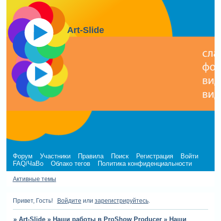
Art-Slide
Форум
Участники
Правила
Поиск
Регистрация
Войти
FAQ/ЧаВо
Облако тегов
Политика конфиденциальности
Активные темы
Привет, Гость!
Войдите
или
зарегистрируйтесь
.
»
Art-Slide
»
Наши работы в ProShow Producer
»
Наши