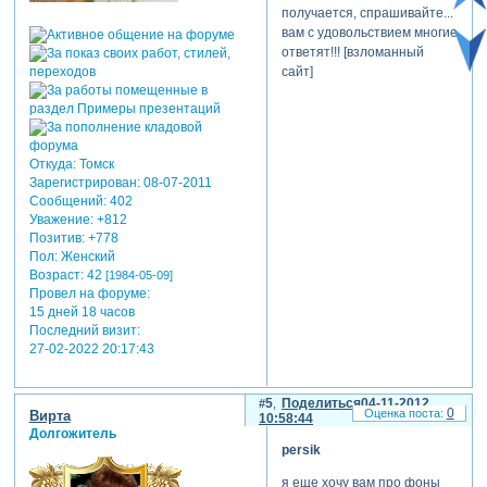
получается, спрашивайте...
вам с удовольствием многие
ответят!!! [взломанный
сайт]
Откуда:
Томск
Зарегистрирован
: 08-07-2011
Сообщений:
402
Уважение:
+812
Позитив:
+778
Пол:
Женский
Возраст:
42
[1984-05-09]
Провел на форуме:
15 дней 18 часов
Последний визит:
27-02-2022 20:17:43
5
Поделиться
04-11-2012
0
Вирта
10:58:44
Долгожитель
persik
я еще хочу вам про фоны