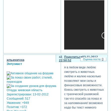
2
Поделиться
03-11-2012
0
ильинична
22:50:52
Энтузиаст
я в любом виде люблю
смотреть о животных.
люблю и жалею насколько
теги: социальный,животные
позволяют мои силы и
финансовые возможности.
боюсь смотреть о животных
Откуда:
киевская область
с трагической развязкой.
Зарегистрирован
: 13-02-2012
так что спасибо за показ и
Сообщений:
517
Уважение:
+949
за напоминание! возможно
Позитив:
+372
надо бы текст немного