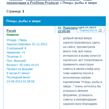
презентации в ProShow Producer
»
Птицы, рыбы и звери
Страница:
1
Птицы, рыбы и звери
1
Поделиться
03-11-2012
+5
Persik
22:05:00
Новичок
добрый вечер! вчера
Откуда:
г.Тверь
зарегистрировалась здесь
Зарегистрирован
: 01-11-2012
на сайте, просмотрела
Сообщений:
8
много тем, всё очень
Уважение:
+5
интересно и всему хочется
Позитив:
0
научиться. вот попробовала
Пол:
Женский
применить некоторые
Возраст:
65
[1961-03-07]
советы в своем слайд-шоу.
Провел на форуме:
9 часов 47 минут
тему навеяла песня в
Последний визит:
исполнении серёжи
23-09-2014 01:59:56
паромонова "птицы, рыбы и
звери..." очень хотелось бы
услышать мнение
форумчан, услышать
советы и рекомендации.
заранее всех благодарю.