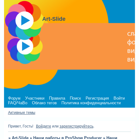
Art-Slide
Форум
Участники
Правила
Поиск
Регистрация
Войти
FAQ/ЧаВо
Облако тегов
Политика конфиденциальности
Активные темы
Привет, Гость!
Войдите
или
зарегистрируйтесь
.
»
Art-Slide
»
Наши работы в ProShow Producer
»
Наши