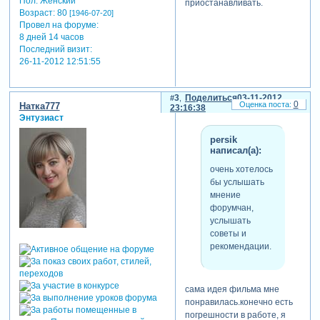
Пол:
Женский
приостанавливать.
Возраст:
80
[1946-07-20]
Провел на форуме:
8 дней 14 часов
Последний визит:
26-11-2012 12:51:55
3
Поделиться
03-11-2012
0
Натка777
23:16:38
Энтузиаст
persik
написал(а):
очень хотелось
бы услышать
мнение
форумчан,
услышать
советы и
рекомендации.
сама идея фильма мне
понравилась.конечно есть
погрешности в работе, я