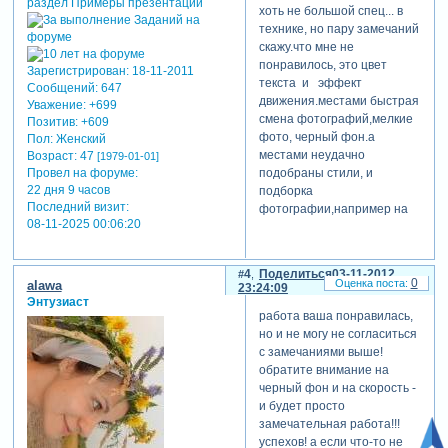
хоть не большой спец... в
технике, но пару замечаний
скажу.что мне не
понравилось, это цвет
Зарегистрирован
: 18-11-2011
текста и эффект
Сообщений:
647
движения.местами быстрая
Уважение:
+699
смена фотографий,мелкие
Позитив:
+609
фото, черный фон.а
Пол:
Женский
местами неудачно
Возраст:
47
[1979-01-01]
Провел на форуме:
подобраны стили, и
22 дня 9 часов
подборка
Последний визит:
фотографии,например на
08-11-2025 00:06:20
1:06,2:21 фото разного
размера, так быть не
должно.
4
Поделиться
03-11-2012
0
alawa
23:24:09
отредактировано nina (03-
Энтузиаст
11-2012 23:17:20)
работа ваша понравилась,
но и не могу не согласиться
с замечаниями выше!
обратите внимание на
черный фон и на скорость -
и будет просто
замечательная работа!!!
успехов! а если что-то не