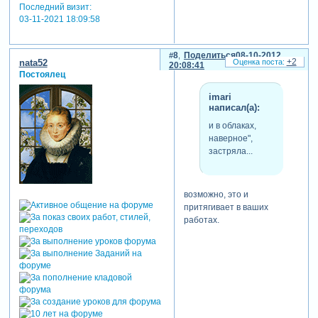
Последний визит:
03-11-2021 18:09:58
8
Поделиться
08-10-2012
+2
nata52
20:08:41
Постоялец
imari
написал(а):
и в облаках,
наверное",
застряла...
возможно, это и
притягивает в ваших
работах.