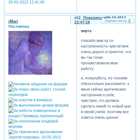
20-02-2022 12:41:48
12
Поделиться
08-10-2012
0
iMari
22:47:16
Постоялец
вирта
спасибо вам за со-
настроенность чувств! мне
очень дорого и приятно, что
вы так тонко
прочувствовали мою
работу.
и, пожалуйста, по технике
обязательно расскажите. у
меня сейчас критическое
настроение к себе,
чувствую, что должна
сделать какой-то новый шаг
в своей учебе. поэтому все
советы очень ценны!
Зарегистрирован
: 16-05-2012