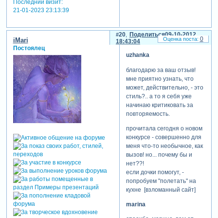
Последний визит:
21-01-2023 23:13:39
20
Поделиться
09-10-2012
0
iMari
18:43:04
Постоялец
uzhanka
благодарю за ваш отзыв!
мне приятно узнать, что
может, действительно, - это
стиль?.. а то я себя уже
начинаю критиковать за
повторяемость.
прочитала сегодня о новом
конкурсе - совершенно для
меня что-то необычное, как
вызов! но... почему бы и
нет??!
если дочки помогут, -
попробуем "полетать" на
кухне [взломанный сайт]
marina