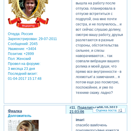
вышла на работу после
отпуска. планировала в
отпуске встретиться с
подругой, она мне почти
сестра, и не получилось... и
вот сейчас слушаю долину,
Откуда:
Россия
смотрю вашу работу, друзья
Зарегистрирован
: 29-07-2011
разлетаются в разные
Сообщений:
2045
стороны, обстоятельства
Уважение:
+3404
сильнее, и слезы
Позитив:
+2899
наворачиваются... так
Пол:
Женский
совпали вибрации вашего
Провел на форуме:
ролика и моей души, что
3 месяца 23 дня
прямо все внутренности - в
Последний визит:
лохмотья! а замечания... я
01-04-2017 15:17:48
потом еще раз посмотрю,
поспокойнее, и уже по
технике скажу. ладно?
11
Поделиться
08-10-2012
+1
Фиалка
21:03:06
Долгожитель
imari
спасибо вам!очень
понравилось!мне кажется