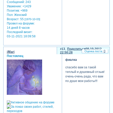
Сообщений:
243
Уважение:
+1429
Позитив:
+969
Пол:
Женский
Возраст:
55
[1970-10-03]
Провел на форуме:
14 дней 8 часов
Последний визит:
03-11-2021 18:09:58
13
Поделиться
08-10-2012
0
iMari
22:50:28
Постоялец
фиалка
спасибо вам за такой
теплый и душевный отзыв!
очень-очень рада, что вам
по душе мои работы!!!