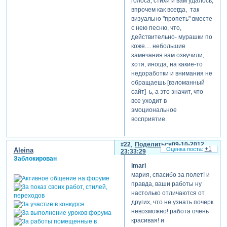
голоса, стихи и вам удалось,
впрочем как всегда, так
визуально "пропеть" вместе
с нею песню, что,
действительно- мурашки по
коже.... небольшие
замечания вам озвучили,
хотя, иногда, на какие-то
недоработки и внимания не
обращаешь [взломанный
сайт] ь, а это значит, что
все уходит в
эмоциональное
восприятие.
22
Поделиться
09-10-2012
+1
Aleina
23:33:29
Заблокирован
imari
мария, спасибо за полет! и
правда, ваши работы ну
настолько отличаются от
других, что не узнать почерк
невозможно! работа очень
красивая! и