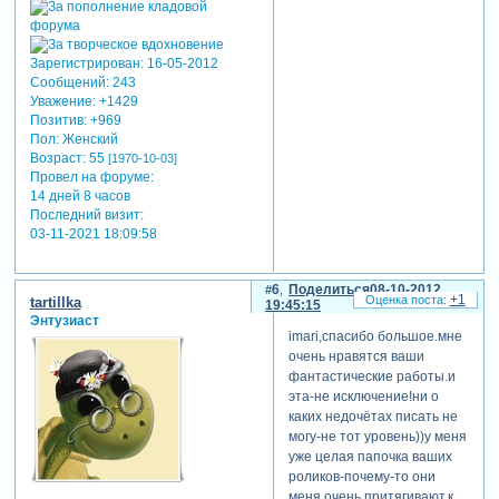
Зарегистрирован
: 16-05-2012
Сообщений:
243
Уважение:
+1429
Позитив:
+969
Пол:
Женский
Возраст:
55
[1970-10-03]
Провел на форуме:
14 дней 8 часов
Последний визит:
03-11-2021 18:09:58
6
Поделиться
08-10-2012
+1
tartillka
19:45:15
Энтузиаст
imari,спасибо большое.мне
очень нравятся ваши
фантастические работы.и
эта-не исключение!ни о
каких недочётах писать не
могу-не тот уровень))у меня
уже целая папочка ваших
роликов-почему-то они
меня очень притягивают.к