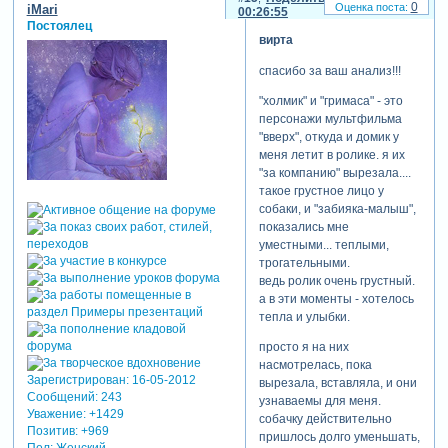
0
iMari
00:26:55
наверное",
Постоялец
застряла...
вирта
спасибо за ваш анализ!!!
просто у вас настроение
"холмик" и "гримаса" - это
сейчас, видимо, такое.
персонажи мультфильма
сменится настроение,
"вверх", откуда и домик у
поменяется и
меня летит в ролике. я их
настроенность, тематика
"за компанию" вырезала....
роликов. разве можно это
такое грустное лицо у
подстегнуть искусственно?
собаки, и "забияка-малыш",
и надо ли? мне ваши
показались мне
работы нравится именно
уместными... теплыми,
тем, что за ними видно вас,
трогательными.
ваши эмоции.
ведь ролик очень грустный.
а в эти моменты - хотелось
тепла и улыбки.
просто я на них
насмотрелась, пока
Зарегистрирован
: 16-05-2012
вырезала, вставляла, и они
Сообщений:
243
узнаваемы для меня.
Уважение:
+1429
собачку действительно
Позитив:
+969
пришлось долго уменьшать,
Пол:
Женский