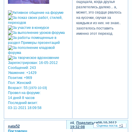
ощущала, когда друзья
разлетелись далеко... а,
может, это сердце рвалось
на кусочки, скучая за
каждым.и из них. не знаю..
захотелось поставить
именно этот переход.
Зарегистрирован
: 16-05-2012
Сообщений:
243
Уважение:
+1429
Позитив:
+969
Пол:
Женский
Возраст:
55
[1970-10-03]
Провел на форуме:
14 дней 8 часов
Последний визит:
03-11-2021 18:09:58
4
Поделиться
08-10-2012
+1
nata52
19:32:08
Постоялец