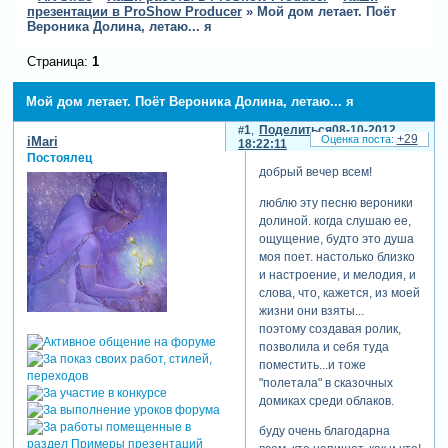
презентации в ProShow Producer
»
Мой дом летает. Поёт
Вероника Долина, летаю... я
Страница:
1
Мой дом летает. Поёт Вероника Долина, летаю... я
1
Поделиться
08-10-2012
+29
iMari
18:22:11
Постоялец
добрый вечер всем!
люблю эту песню вероники
долиной. когда слушаю ее,
ощущение, будто это душа
моя поет. настолько близко
и настроение, и мелодия, и
слова, что, кажется, из моей
жизни они взяты...
поэтому создавая ролик,
позволила и себя туда
поместить...и тоже
"полетала" в сказочных
домиках среди облаков.
буду очень благодарна