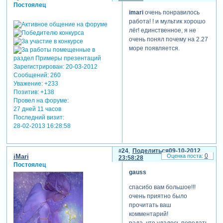
Постоялец
imari
очень понравилось
работа! ! и мультик хорошо
лёг! единственное, я не
очень понял почему на 2.27
море появляется.
Зарегистрирован
: 20-03-2012
Сообщений:
260
Уважение:
+233
Позитив:
+138
Провел на форуме:
27 дней 11 часов
Последний визит:
28-02-2013 16:28:58
24
Поделиться
09-10-2012
0
iMari
23:58:28
Постоялец
gauss
спасибо вам большое!!!
очень приятно было
прочитать ваш
комментарий!
рада, что удалось передать