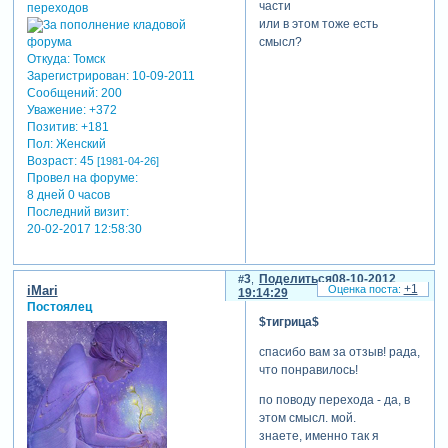
части
или в этом тоже есть
смысл?
Откуда:
Томск
Зарегистрирован
: 10-09-2011
Сообщений:
200
Уважение:
+372
Позитив:
+181
Пол:
Женский
Возраст:
45
[1981-04-26]
Провел на форуме:
8 дней 0 часов
Последний визит:
20-02-2017 12:58:30
3
Поделиться
08-10-2012
+1
iMari
19:14:29
Постоялец
$тигрица$
спасибо вам за отзыв! рада,
что понравилось!
по поводу перехода - да, в
этом смысл. мой.
знаете, именно так я