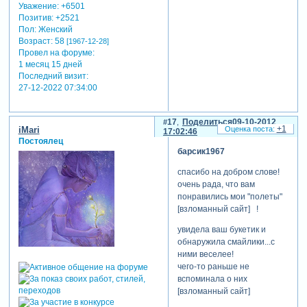
Уважение:
+6501
Позитив:
+2521
Пол:
Женский
Возраст:
58
[1967-12-28]
Провел на форуме:
1 месяц 15 дней
Последний визит:
27-12-2022 07:34:00
17
Поделиться
09-10-2012
+1
iMari
17:02:46
Постоялец
барсик1967
спасибо на добром слове!
очень рада, что вам
понравились мои "полеты"
[взломанный сайт] !
увидела ваш букетик и
обнаружила смайлики...с
ними веселее!
чего-то раньше не
вспоминала о них
[взломанный сайт]