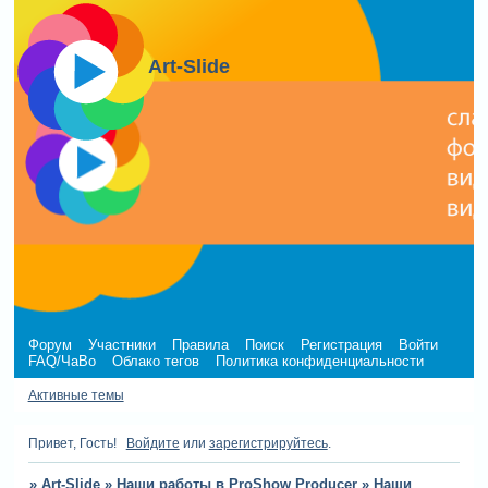
Art-Slide
Форум
Участники
Правила
Поиск
Регистрация
Войти
FAQ/ЧаВо
Облако тегов
Политика конфиденциальности
Активные темы
Привет, Гость!
Войдите
или
зарегистрируйтесь
.
»
Art-Slide
»
Наши работы в ProShow Producer
»
Наши