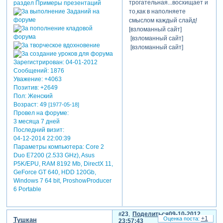
трогательная...восхищает и
то,как в наполняете
смыслом каждый слайд!
[взломанный сайт]
[взломанный сайт]
[взломанный сайт]
Зарегистрирован
: 04-01-2012
Сообщений:
1876
Уважение:
+4063
Позитив:
+2649
Пол:
Женский
Возраст:
49
[1977-05-18]
Провел на форуме:
3 месяца 7 дней
Последний визит:
04-12-2014 22:00:39
Параметры компьютера:
Core 2
Duo E7200 (2.533 GHz), Asus
P5K/EPU, RAM 8192 Mb, DirectX 11,
GeForce GT 640, HDD 120Gb,
Windows 7 64 bit, ProshowProducer
6 Portable
23
Поделиться
09-10-2012
+1
Тушкан
23:57:43