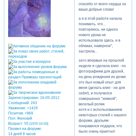
спасибо от всего сердца за
ваши добрые слова!
а я в этой работе начала
понимать, что...
повторяюсь. ни одного
нового урока не
использовала здесь. и в
облаках, наверное",
застряла...
зато впервые на прошлой
неделе я сделала клип - по
фотографиям для друзей,
на день рождения их дочки.
это был новый опыт для
меня (делать клип - не для
себя!), и получился
Зарегистрирован
: 16-05-2012
совершенно "земной",
Сообщений:
243
веселый ролик.
Уважение:
+1429
хотя и с использованием
Позитив:
+969
некоторых стилей с нашего
Пол:
Женский
форума. друзьям
Возраст:
55
[1970-10-03]
понравился подарок, что
Провел на форуме:
было очень приятно!
14 дней 8 часов