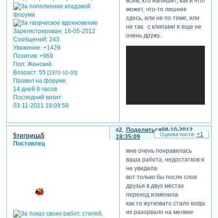
всем, кто напишет, как и что!
может, что-то лишнее
здесь, или не по теме, или
не так. с клипами я еще не
Зарегистрирован
: 16-05-2012
очень дружу..
Сообщений:
243
Уважение:
+1429
Позитив:
+969
Пол:
Женский
Возраст:
55
[1970-10-03]
Провел на форуме:
14 дней 8 часов
Последний визит:
03-11-2021 18:09:58
2
Поделиться
08-10-2012
+1
$тигрица$
18:35:09
Постоялец
мне очень понравилась
ваша работа, недостатков я
не увидела
вот только бы после слов
друзья в двух местах
переход изменила
теги: фантазия эмоции
как то жутковато стало когда
их разорвало на мелкие