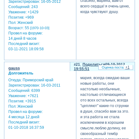
спасибо, марина, вам от
Зарегистрирован
: 16-05-2012
всего сердца! я очень ценю,
Сообщений:
243
когда чувствуют душу.
Уважение:
+1429
Позитив:
+969
Пол:
Женский
Возраст:
55
[1970-10-03]
Провел на форуме:
14 дней 8 часов
Последний визит:
03-11-2021 18:09:58
21
Поделиться
09-10-2012
+1
gauss
19:55:51
Долгожитель
мария, всегда ожидаю ваши
Откуда:
Приморский край
новые работы, они
Зарегистрирован
: 16-03-2011
настолько необычные,
Сообщений:
6399
настолько отличающиеся
Уважение:
+7621
ото всех остальных, всегда
Позитив:
+3915
"цепляют" какие-то струнки
Пол:
Женский
в душе, спасибо вам за это.
Провел на форуме:
и эта работа не стала
4 месяца 12 дней
Последний визит:
исключением в хорошем
01-10-2018 16:37:59
смысле.люблю долину, ее
своеобразный тембр