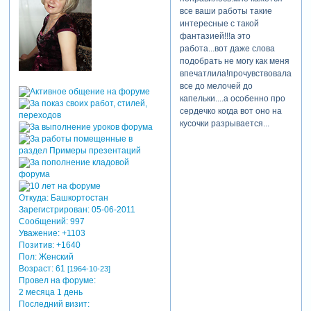
все ваши работы такие
интересные с такой
фантазией!!!а это
работа...вот даже слова
подобрать не могу как меня
впечатлила!прочувствовала
все до мелочей до
капельки....а особенно про
сердечко когда вот оно на
кусочки разрывается...
Откуда:
Башкортостан
Зарегистрирован
: 05-06-2011
Сообщений:
997
Уважение:
+1103
Позитив:
+1640
Пол:
Женский
Возраст:
61
[1964-10-23]
Провел на форуме:
2 месяца 1 день
Последний визит: