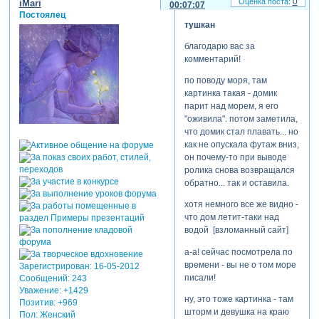
0
iMari
00:07:07
Постоялец
тушкан
благодарю вас за
комментарий!
по поводу моря, там
картинка такая - домик
парит над морем, я его
"оживила". потом заметила,
что домик стал плавать... но
как не опускала футаж вниз,
он почему-то при выводе
ролика снова возвращался
обратно... так и оставила.
хотя немного все же видно -
что дом летит-таки над
водой [взломанный сайт]
а-а! сейчас посмотрела по
времени - вы не о том море
Зарегистрирован
: 16-05-2012
писали!
Сообщений:
243
Уважение:
+1429
ну, это тоже картинка - там
Позитив:
+969
шторм и девушка на краю
Пол:
Женский