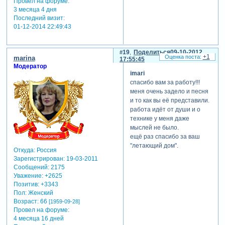
Провел на форуме:
3 месяца 4 дня
Последний визит:
01-12-2014 22:49:43
19
Поделиться
09-10-2012
+1
marina
17:55:45
Модератор
imari
спасибо вам за работу!!!
меня очень задело и песня
и то как вы её представили.
работа идёт от души и о
технике у меня даже
мыслей не было.
ещё раз спасибо за ваш
"летающий дом".
Откуда:
Россия
Зарегистрирован
: 19-03-2011
Сообщений:
2175
Уважение:
+2625
Позитив:
+3343
Пол:
Женский
Возраст:
66
[1959-09-28]
Провел на форуме:
4 месяца 16 дней