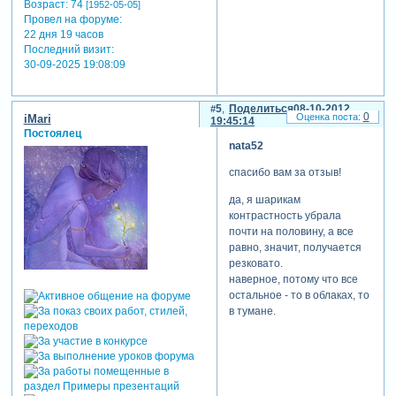
Возраст:
74
[1952-05-05]
Провел на форуме:
22 дня 19 часов
Последний визит:
30-09-2025 19:08:09
5
Поделиться
08-10-2012
0
iMari
19:45:14
Постоялец
nata52
спасибо вам за отзыв!
да, я шарикам
контрастность убрала
почти на половину, а все
равно, значит, получается
резковато.
наверное, потому что все
остальное - то в облаках, то
в тумане.