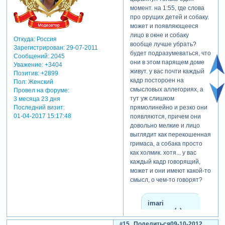
момент. на 1:55, где слова
про орущих детей и собаку.
может и появляющееся
лицо в окне и собаку
Откуда:
Россия
вообще лучше убрать?
Зарегистрирован
: 29-07-2011
будет подразумеваться, что
Сообщений:
2045
они в этом парящем доме
Уважение:
+3404
живут. у вас почти каждый
Позитив:
+2899
кадр постороен на
Пол:
Женский
смысловых аллегориях, а
Провел на форуме:
тут уж слишком
3 месяца 23 дня
прямолинейно и резко они
Последний визит:
01-04-2017 15:17:48
появляются, причем они
довольно мелкие и лицо
выглядит как перекошенная
гримаса, а собака просто
как холмик. хотя... у вас
каждый кадр говорящий,
может и они имеют какой-то
смысл, о чем-то говорят?
imari
написал(а):
и в облаках,
15
Поделиться
09-10-2012