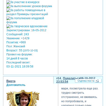
Зарегистрирован
: 16-05-2012
Сообщений:
243
Уважение:
+1429
Позитив:
+969
Пол:
Женский
Возраст:
55
[1970-10-03]
Провел на форуме:
14 дней 8 часов
Последний визит:
03-11-2021 18:09:58
14
Поделиться
08-10-2012
+1
Вирта
23:53:54
Долгожитель
мари, посмотрела еще раз.
трудно смотреть
отстраненно, не вживаясь.
но попробовала, и
царапнул только один