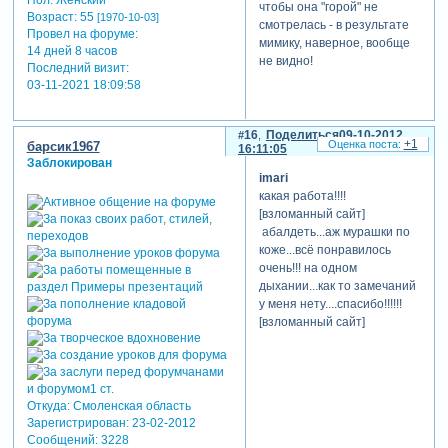
чтобы она "горой" не
Возраст:
55
[1970-10-03]
смотрелась - в результате
Провел на форуме:
мимику, наверное, вообще
14 дней 8 часов
не видно!
Последний визит:
03-11-2021 18:09:58
вот насколько важен взгляд
со стороны.
16
Поделиться
09-10-2012
спасибо еще раз!
+1
барсик1967
16:11:05
Заблокирован
по поводу настроения, вы,
imari
скорее всего, правы.
какая работа!!!!
я живу в своих роликах. и
[взломанный сайт]
мне очень дорого, что вы
абалдеть...аж мурашки по
это чувствуете.
коже...всё понравилось
очень!!! на одном
дыхании...как то замечаний
у меня нету....спасибо!!!!!!
[взломанный сайт]
Откуда:
Смоленская область
Зарегистрирован
: 23-02-2012
Сообщений:
3228