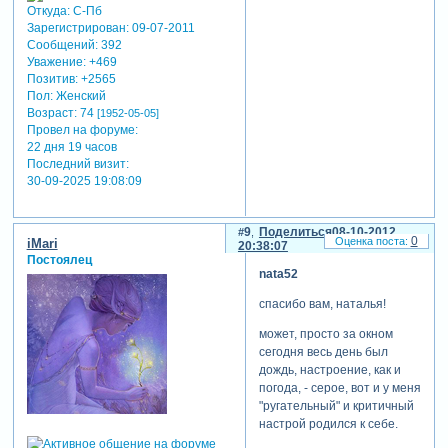
Откуда:
С-Пб
Зарегистрирован
: 09-07-2011
Сообщений:
392
Уважение:
+469
Позитив:
+2565
Пол:
Женский
Возраст:
74
[1952-05-05]
Провел на форуме:
22 дня 19 часов
Последний визит:
30-09-2025 19:08:09
9
Поделиться
08-10-2012
0
iMari
20:38:07
Постоялец
nata52
спасибо вам, наталья!
может, просто за окном
сегодня весь день был
дождь, настроение, как и
погода, - серое, вот и у меня
"ругательный" и критичный
настрой родился к себе.