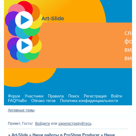
Art-Slide
Форум
Участники
Правила
Поиск
Регистрация
Войти
FAQ/ЧаВо
Облако тегов
Политика конфиденциальности
Активные темы
Привет, Гость!
Войдите
или
зарегистрируйтесь
.
»
Art-Slide
»
Наши работы в ProShow Producer
»
Наши