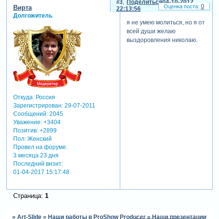
3
Поделиться
04-10-2012
0
Вирта
22:13:56
Долгожитель
я не умею молиться, но я от
всей души желаю
выздоровления николаю.
Откуда:
Россия
Зарегистрирован
: 29-07-2011
Сообщений:
2045
Уважение:
+3404
Позитив:
+2899
Пол:
Женский
Провел на форуме:
3 месяца 23 дня
Последний визит:
01-04-2017 15:17:48
Страница:
1
»
Art-Slide
»
Наши работы в ProShow Producer
»
Наши презентации