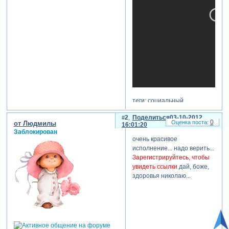
теги: социальный
отредактировано надежда
2
Поделиться
03-10-2012
0
от Людмилы
16:01:20
есть (02-10-2012 03:44:56)
Заблокирован
очень красивое
исполнение... надо верить...
Зарегистрируйтесь, чтобы
увидеть ссылки
дай, боже,
здоровья николаю...