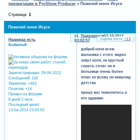
презентации в ProShow Producer
»
Пожелей меня Исусе
Страница:
1
Пожелей меня Исусе
1
Поделиться
02-10-2012
+13
Надежда есть
03:02:57
Бывалый
доброй ночи всем
мальчика с етого видео
зовут коля, он круглый
серата, сечас он в
больнице очень болен
Зарегистрирован
: 29-06-2012
плюс ко всему он инвалид
Сообщений:
100
детства
Уважение:
+483
Позитив:
+14
прошу вас помолитесь о
Провел на форуме:
его здравие.
8 дней 2 часа
Последний визит:
13-04-2014 23:03:55