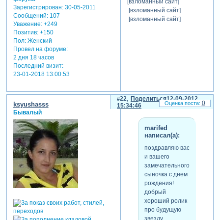
[взломанный сайт]
Зарегистрирован
: 30-05-2011
[взломанный сайт]
Сообщений:
107
[взломанный сайт]
Уважение:
+249
Позитив:
+150
Пол:
Женский
Провел на форуме:
2 дня 18 часов
Последний визит:
23-01-2018 13:00:53
22
Поделиться
12-09-2012
0
ksyushasss
15:34:46
Бывалый
marifed
написал(а):
поздравляю вас
и вашего
замечательного
сыночка с днем
рождения!
добрый
хороший ролик
про будущую
звезду