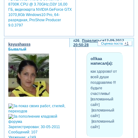
8700K CPU @ 3.70GHz,ОЗУ 16,00
ГБ, видеокарта NVIDIA GeForce GTX
1070,8Gb Windows10 Pro, 64-
разрядная, ProShow Producer
9.0.3797
26
Поделиться
12-09-2012
+1
ksyushasss
20:50:28
Бывалый
ollkaa
написал(а):
как здорово! от
всей души
поздравляю !!!
будьте
счастливы!
[взломанный
сайт]
[взломанный
сайт]
[взломанный
сайт]
Зарегистрирован
: 30-05-2011
Сообщений:
107
Уважение:
+249