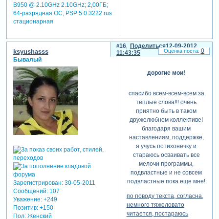
B950 @ 2.10GHz 2.10GHz; 2,00ГБ;
64-разрядная ОС, PSP 5.0.3222 rus
стационарная
16
Поделиться
12-09-2012
0
ksyushasss
11:43:35
Бывалый
дорогие мои!
спасибо всем-всем-всем за
теплые слова!!! очень
приятно быть в таком
дружелюбном коллективе!
благодаря вашим
наставлениям, поддержке,
я учусь потихонечку и
стараюсь осваивать все
мелочи программы,
подвластные и не совсем
подвластные пока еще мне!
Зарегистрирован
: 30-05-2011
Сообщений:
107
по поводу текста, согласна,
Уважение:
+249
немного тяжеловато
Позитив:
+150
читается, постараюсь
Пол:
Женский