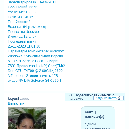
Зарегистрирован
: 16-09-2011
Сообщений:
3273
Уважение:
+5916
Позитив:
+4075
Пол:
Женский
Возраст:
64
[1962-07-05]
Провел на форуме:
3 месяца 12 дней
Последний визит:
25-11-2020 11:01:10
Параметры компьютера:
Microsoft
Windows 7 Максимальная Версия
6.1.7601 Service Pack 1 Сборка
7601 Процессор Intel(R) Core(TM)2
Duo CPU E4700 @ 2.60GHz, 2600
МГц, ядер: 2, опер.память 4ГБ,
видео NVIDIA GeForce GTX 560 Ti
3
Поделиться
12-09-2012
0
ksyushasss
09:29:45
Бывалый
mamlj
написал(а):
с днем