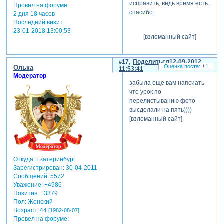
исправить, ведь время есть.
Провел на форуме:
спасибо.
2 дня 18 часов
Последний визит:
23-01-2018 13:00:53
[взломанный сайт]
17
Поделиться
12-09-2012
+1
Олька
11:53:41
Модератор
забыла еще вам напсиать
что урок по
перелистыванию фото
высделали на пять))))
[взломанный сайт]
Откуда:
Екатеринбург
Зарегистрирован
: 30-04-2011
Сообщений:
5572
Уважение:
+4986
Позитив:
+3379
Пол:
Женский
Возраст:
44
[1982-08-07]
Провел на форуме: