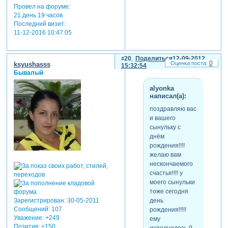
Провел на форуме:
21 день 19 часов
Последний визит:
11-12-2016 10:47:05
20
Поделиться
12-09-2012
0
ksyushasss
15:32:54
Бывалый
alyonka
написал(а):
поздравляю вас
и вашего
сынульку с
днём
рождения!!!!
желаю вам
нескончаемого
счастья!!!! у
моего сынульки
тоже сегодня
день
Зарегистрирован
: 30-05-2011
Сообщений:
107
рождения!!!!!
Уважение:
+249
ему
Позитив:
+150