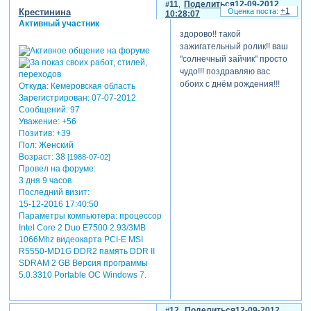
11
Поделиться
12-09-2012
+1
Крестинина
10:28:07
Активный участник
здорово!! такой
зажигательный ролик!! ваш
"солнечный зайчик" просто
чудо!!! поздравляю вас
обоих с днём рождения!!!
Откуда:
Кемеровская область
Зарегистрирован
: 07-07-2012
Сообщений:
97
Уважение:
+56
Позитив:
+39
Пол:
Женский
Возраст:
38
[1988-07-02]
Провел на форуме:
3 дня 9 часов
Последний визит:
15-12-2016 17:40:50
Параметры компьютера:
процессор
Intel Core 2 Duo E7500 2.93/3MB
1066Mhz видеокарта PCI-E MSI
R5550-MD1G DDR2 память DDR II
SDRAM 2 GB Версия программы
5.0.3310 Portable ОС Windows 7.
12
Поделиться
12-09-2012