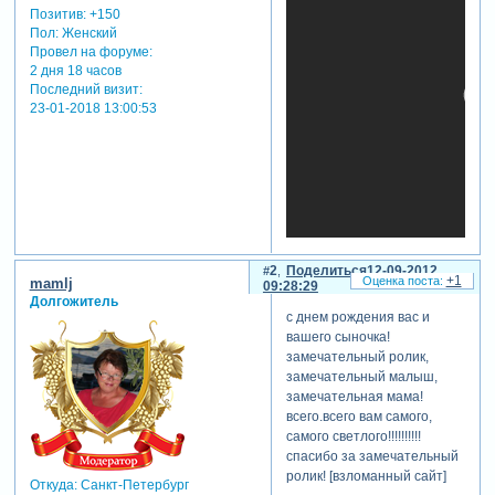
Позитив:
+150
Пол:
Женский
Провел на форуме:
2 дня 18 часов
Последний визит:
23-01-2018 13:00:53
2
Поделиться
12-09-2012
теги: малыш,день
+1
mamlj
09:28:29
рождения,2
Долгожитель
с днем рождения вас и
года,поздравление
вашего сыночка!
отредактировано
замечательный ролик,
ksyushasss (12-09-2012
замечательный малыш,
09:28:00)
замечательная мама!
всего.всего вам самого,
самого светлого!!!!!!!!!!
спасибо за замечательный
ролик! [взломанный сайт]
Откуда:
Санкт-Петербург