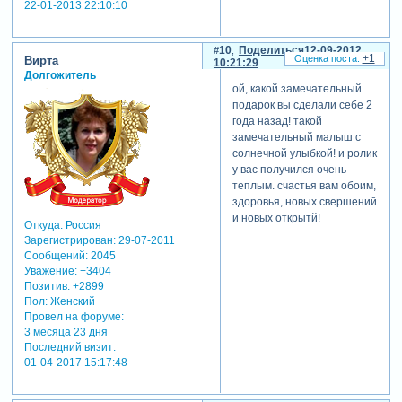
22-01-2013 22:10:10
10
Поделиться
12-09-2012
+1
Вирта
10:21:29
Долгожитель
ой, какой замечательный
подарок вы сделали себе 2
года назад! такой
замечательный малыш с
солнечной улыбкой! и ролик
у вас получился очень
теплым. счастья вам обоим,
здоровья, новых свершений
и новых открытй!
Откуда:
Россия
Зарегистрирован
: 29-07-2011
Сообщений:
2045
Уважение:
+3404
Позитив:
+2899
Пол:
Женский
Провел на форуме:
3 месяца 23 дня
Последний визит:
01-04-2017 15:17:48