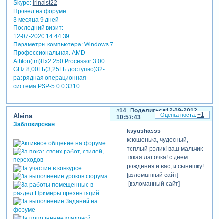
Skype:
irinaist22
Провел на форуме:
3 месяца 9 дней
Последний визит:
12-07-2020 14:44:39
Параметры компьютера:
Windows 7
Профессиональная. AMD
Athlon(tm)II x2 250 Processor 3.00
GHz 8,00ГБ(3,25ГБ доступно)32-
разрядная операционная
система.PSP-5.0.0.3310
14
Поделиться
12-09-2012
+1
Aleina
10:57:43
Заблокирован
ksyushasss
ксюшенька, чудесный,
теплый ролик! ваш мальчик-
такая лапочка! с днем
рождения и вас, и сынишку!
[взломанный сайт]
[взломанный сайт]