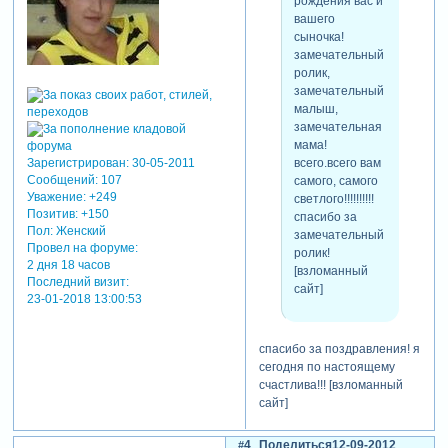
рождения вас и
вашего
сыночка!
замечательный
ролик,
замечательный
малыш,
замечательная
мама!
всего.всего вам
Зарегистрирован
: 30-05-2011
Сообщений:
107
самого, самого
Уважение:
+249
светлого!!!!!!!!!!
Позитив:
+150
спасибо за
Пол:
Женский
замечательный
Провел на форуме:
ролик!
2 дня 18 часов
[взломанный
Последний визит:
сайт]
23-01-2018 13:00:53
спасибо за поздравления! я
сегодня по настоящему
счастлива!!! [взломанный
сайт]
4
Поделиться
12-09-2012