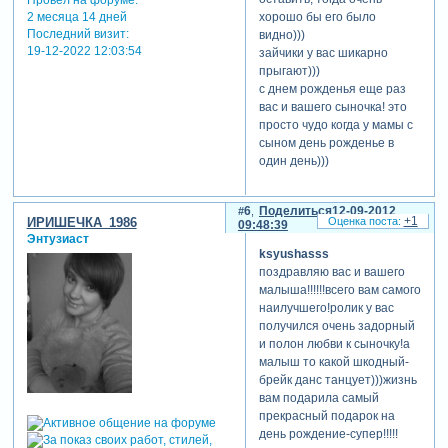
Провел на форуме:
хорошо бы его было
2 месяца 14 дней
Последний визит:
видно)))
19-12-2022 12:03:54
зайчики у вас шикарно
прыгают)))
с днем рожденья еще раз
вас и вашего сыночка! это
просто чудо когда у мамы с
сыном день рожденье в
один день)))
6
Поделиться
12-09-2012
+1
ИРИШЕЧКА_1986
09:48:39
Энтузиаст
ksyushasss
поздравляю вас и вашего
малыша!!!!!!всего вам самого
наилучшего!ролик у вас
получился очень задорный
и полон любви к сыночку!а
малыш то какой шкодный-
брейк данс танцует)))жизнь
вам подарила самый
прекрасный подарок на
день рождение-супер!!!!!