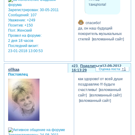
танцпола!
Зарегистрирован
: 30-05-2011
Сообщений:
107
Уважение:
+249
спасибо!
Позитив:
+150
да, он наш будущий
Пол:
Женский
покоритель музыкальных
Провел на форуме:
стилей [взломанный сайт]
2 дня 18 часов
Последний визит:
23-01-2018 13:00:53
23
Поделиться
12-09-2012
+1
ollkaa
16:13:29
Постоялец
как здорово! от всей души
поздравляю !!! будьте
счастливы! [взломанный
сайт] [взломанный сайт]
[взломанный сайт]