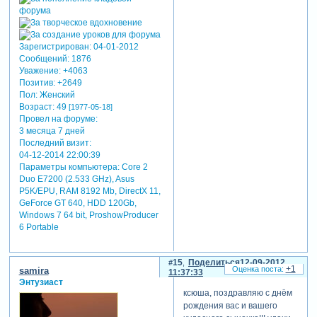
Зарегистрирован
: 04-01-2012
Сообщений:
1876
Уважение:
+4063
Позитив:
+2649
Пол:
Женский
Возраст:
49
[1977-05-18]
Провел на форуме:
3 месяца 7 дней
Последний визит:
04-12-2014 22:00:39
Параметры компьютера:
Core 2
Duo E7200 (2.533 GHz), Asus
P5K/EPU, RAM 8192 Mb, DirectX 11,
GeForce GT 640, HDD 120Gb,
Windows 7 64 bit, ProshowProducer
6 Portable
15
Поделиться
12-09-2012
+1
samira
11:37:33
Энтузиаст
ксюша, поздравляю с днём
рождения вас и вашего