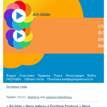
Art-Slide
Форум
Участники
Правила
Поиск
Регистрация
Войти
FAQ/ЧаВо
Облако тегов
Политика конфиденциальности
Активные темы
Привет, Гость!
Войдите
или
зарегистрируйтесь
.
»
Art-Slide
»
Наши работы в ProShow Producer
»
Наши