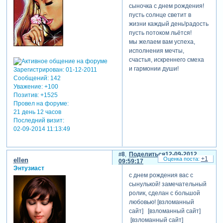
сыночка с днем рождения!
пусть солнце светит в
жизни каждый день!радость
пусть потоком льётся!
мы желаем вам успеха,
исполнения мечты,
счастья, искреннего смеха
и гармонии души!
Зарегистрирован
: 01-12-2011
Сообщений:
142
Уважение:
+100
Позитив:
+1525
Провел на форуме:
21 день 12 часов
Последний визит:
02-09-2014 11:13:49
8
Поделиться
12-09-2012
+1
ellen
09:59:17
Энтузиаст
с днем рождения вас с
сынулькой! замечательный
ролик, сделан с большой
любовью! [взломанный
сайт] [взломанный сайт]
[взломанный сайт]