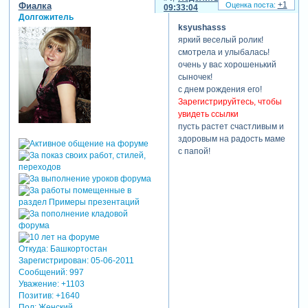
+1
Фиалка
09:33:04
Долгожитель
ksyushasss
яркий веселый ролик!
смотрела и улыбалась!
очень у вас хорошенький
сыночек!
с днем рождения его!
Зарегистрируйтесь, чтобы
увидеть ссылки
пусть растет счастливым и
здоровым на радость маме
с папой!
Откуда:
Башкортостан
Зарегистрирован
: 05-06-2011
Сообщений:
997
Уважение:
+1103
Позитив:
+1640
Пол:
Женский