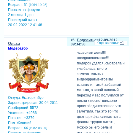
Возраст:
61
[1964-10-23]
Провел на форуме:
2 месяца 1 день
Последний визит:
20-02-2022 12:41:48
5
Поделиться
12-09-2012
+1
Олька
09:34:50
Модератор
чудесный день!!!!
поздравляем вас!!!
подарок удался, смотрела и
улыбалась, много
замечательных
видеофрагментов вы
вставили, такой забавный
малыш, а какой плавный
переход у вас получился от
Откуда:
Екатеринбург
песни к песне! шикарно
Зарегистрирован
: 30-04-2011
просто! единственное что
Сообщений:
5572
заметила, так это то что
Уважение:
+4986
цвет шрифта сливается с
Позитив:
+3379
фоном, трудно читать,
Пол:
Женский
можно бы его белым
Возраст:
44
[1982-08-07]
оставить, тогда очень