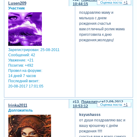
+1
Lusen209
10:44:15
Участник
поздравляю маму и
малыша с днем
рождения.счастья
вам.отличный ролик мама
приготовила к дню
рождения,молодец!
Зарегистрирован
: 25-08-2011
Сообщений:
42
Уважение:
+21
Позитив:
+492
Провел на форуме:
14 дней 7 часов
Последний визит:
20-08-2017 17:01:05
13
Поделиться
12-09-2012
+1
Irinka2011
10:53:12
Долгожитель
ksyushasss
от души поздравляю вас и
вашу крошечку с днём
рождения !!!!!
счастья вам,и всего самого