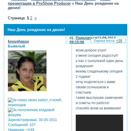
презентации в ProShow Producer
»
Наш День рождение на
двоих!
Страница:
1
2
»
Наш День рождение на двоих!
1
Поделиться
12-09-2012
+38
ksyushasss
09:15:06
Бывалый
всем доброе утро!
у меня сегодня радость!!!
у нас с сынулькой один день
рождения!
моему сладенькому сегодня
2 годика!
хочу поделиться с вами
своим солнышком и
счастьем.
также выслушаю замечания
и советы по работе!
спасибо всем за внимание!
Зарегистрирован
: 30-05-2011
Сообщений:
107
Уважение:
+249