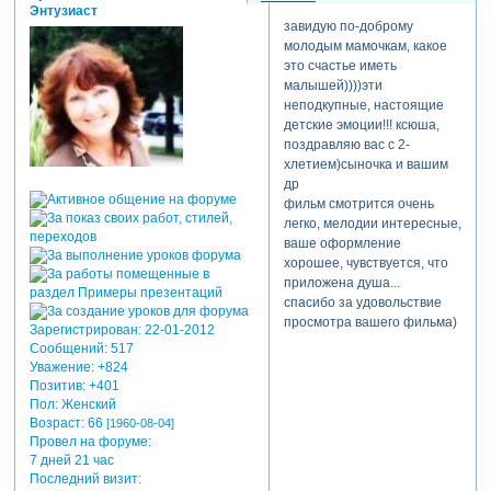
Энтузиаст
завидую по-доброму
молодым мамочкам, какое
это счастье иметь
малышей))))эти
неподкупные, настоящие
детские эмоции!!! ксюша,
поздравляю вас с 2-
хлетием)сыночка и вашим
др
фильм смотрится очень
легко, мелодии интересные,
ваше оформление
хорошее, чувствуется, что
приложена душа...
спасибо за удовольствие
просмотра вашего фильма)
Зарегистрирован
: 22-01-2012
Сообщений:
517
Уважение:
+824
Позитив:
+401
Пол:
Женский
Возраст:
66
[1960-08-04]
Провел на форуме:
7 дней 21 час
Последний визит: