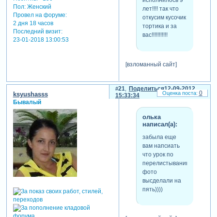
исполнилось 9
Пол:
Женский
лет!!!! так что
Провел на форуме:
откусим кусочик
2 дня 18 часов
тортика и за
Последний визит:
вас!!!!!!!!!!!
23-01-2018 13:00:53
[взломанный сайт]
21
Поделиться
12-09-2012
0
ksyushasss
15:33:34
Бывалый
олька
написал(а):
забыла еще
вам напсиать
что урок по
перелистыванию
фото
высделали на
пять))))