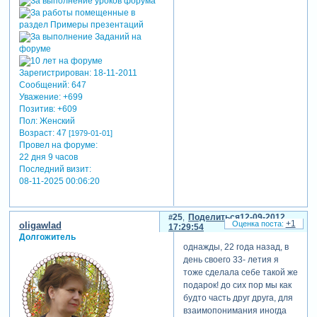
Зарегистрирован
: 18-11-2011
Сообщений:
647
Уважение:
+699
Позитив:
+609
Пол:
Женский
Возраст:
47
[1979-01-01]
Провел на форуме:
22 дня 9 часов
Последний визит:
08-11-2025 00:06:20
25
Поделиться
12-09-2012
+1
oligawlad
17:29:54
Долгожитель
однажды, 22 года назад, в
день своего 33- летия я
тоже сделала себе такой же
подарок! до сих пор мы как
будто часть друг друга, для
взаимопонимания иногда