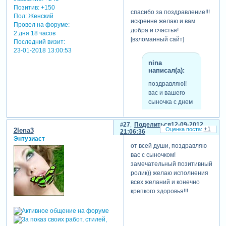
Позитив:
+150
спасибо за поздравление!!!
Пол:
Женский
искренне желаю и вам
Провел на форуме:
добра и счастья!
2 дня 18 часов
[взломанный сайт]
Последний визит:
23-01-2018 13:00:53
nina
написал(а):
поздравляю!!
вас и вашего
сыночка с днем
рождения.очень
солнечная
27
Поделиться
12-09-2012
работа,а сынок
+1
2lena3
21:06:36
точно как
Энтузиаст
от всей души, поздравляю
солнышко.
вас с сыночком!
замечательный позитивный
ролик)) желаю исполнения
спасибо, нина, очень
всех желаний и конечно
приятно.
крепкого здоровья!!!
я старалась
oligawlad