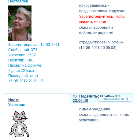
Постоялец
присоединяюсь к
поздравлениям форумчан!
Зарегистрируйтесь, чтобы
увидеть ссылки
счастья,здоровья и
побольше радости!
отредактировано lotos56
Зарегистрирован
: 19-03-2011
(15-06-2011 20:05:03)
Сообщений:
373
Уважение:
+532
Позитив:
+786
Провел на форуме:
7 дней 22 часа
Последний визит:
15-05-2012 21:21:17
6
Поделиться
15-06-2011
0
Настя
23:06:40
Участник
с днем рождения!
счастья,здоровья,творческих
успехов!!!!!!!!