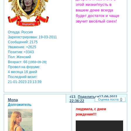
этой жизни!пусть в
вашем доме всегда
будет достаток и чаще
звучит весёлый смех!
Откуда:
Россия
Зарегистрирован
: 19-03-2011
Сообщений:
2175
Уважение:
+2625
Позитив:
+3343
Пол:
Женский
Возраст:
66
[1959-09-28]
Провел на форуме:
4 месяца 16 дней
Последний визит:
21-01-2023 23:13:39
13
Поделиться
17-06-2011
0
Mona
22:36:22
Долгожитель
людмила, с днем
рождения!!!