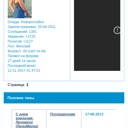
Откуда:
Новороссийск
Зарегистрирован
: 20-04-2011
Сообщений:
1391
Уважение:
+1725
Позитив:
+1127
Пол:
Женский
Возраст:
39
[1987-04-09]
Провел на форуме:
27 дней 14 часов
Последний визит:
12-11-2017 01:47:51
Страница:
1
Похожие темы
С днём
Поздравления
17-06-2013
рождения,
Людмила!
(ЛюдоМилка)