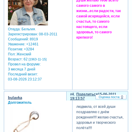
души желаю тебе всего
самого самого в
жизни...если радости, так
самой искрящейся, если
счастья, то самого
настоящего, если
Откуда:
Бельгия.
здоровья, то самого
Зарегистрирован
: 08-03-2011
крепкого!
Сообщений:
8919
Уважение:
+12461
Позитив:
+3284
Пол:
Женский
Возраст:
62
[1963-11-15]
Провел на форуме:
3 месяца 7 дней
Последний визит:
03-08-2026 23:12:37
4
Поделиться
15-06-2011
0
bulavka
19:13:57
Долгожитель
людмила, от всей души
поздравляю с днём
рождения!!!! желаю счастья,
здоровья и творческого
полёта!!!!