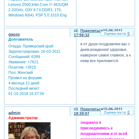
Lenovo Z500,Intel Core i7-3632QM
2.20GHz, ОЗУ 8 Гб DDR3, 1Тб,
Windows 8(64). PSP 5.0.3310 Eng
2
Поделиться
15-06-2011
0
gauss
17:56:32
Долгожитель
я от души поздравляю вас с
Откуда:
Приморский край
днем рождения! здоровья,
Зарегистрирован
: 16-03-2011
наверное самое главное, а к
Сообщений:
6399
нему все приложится.
Уважение:
+7621
Позитив:
+3915
Пол:
Женский
Провел на форуме:
4 месяца 12 дней
Последний визит:
01-10-2018 16:37:59
3
Поделиться
15-06-2011
0
admin
18:39:07
Администратор
людмила я
присоединяюсь к
поздравлениям и от всей