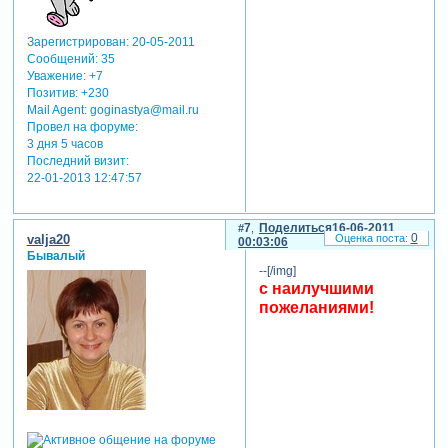
Зарегистрирован
: 20-05-2011
Сообщений:
35
Уважение:
+7
Позитив:
+230
Mail Agent:
goginastya@mail.ru
Провел на форуме:
3 дня 5 часов
Последний визит:
22-01-2013 12:47:57
7
Поделиться
16-06-2011
0
valja20
00:03:06
Бывалый
--[/img]
с наилучшими
пожеланиями!