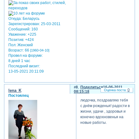
Откуда:
Беларусь
Зарегистрирован
: 25-03-2011
Сообщений:
160
Уважение:
+225
Позитив:
+424
Пол:
Женский
Возраст:
66
[1960-04-10]
Провел на форуме:
8 дней 1 час
Последний визит:
13-05-2021 20:11:09
8
Поделиться
16-06-2011
0
lena_K
08:15:18
Постоялец
людочка, поздравляю тебя
с днём рожденья! радости в
жизни, удачи , здоровья и
конечно вдохновенья на
новые работы.