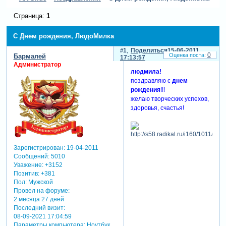
Страница:
1
С Днем рождения, ЛюдоМилка
1
Поделиться
15-06-2011
0
Бармалей
17:13:57
Администратор
людмила!
поздравляю с
днем
рождения
!!!
желаю творческих успехов,
здоровья, счастья!
Зарегистрирован
: 19-04-2011
Сообщений:
5010
Уважение:
+3152
Позитив:
+381
Пол:
Мужской
Провел на форуме:
2 месяца 27 дней
Последний визит:
08-09-2021 17:04:59
Параметры компьютера:
Ноутбук