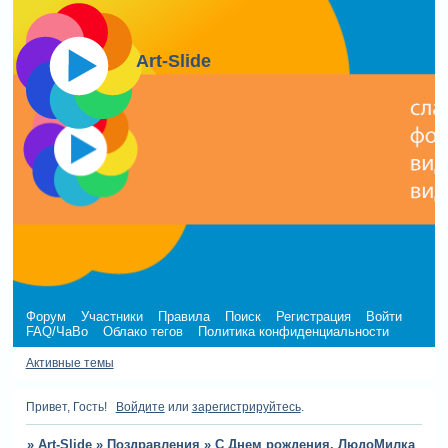
Art-Slide
Форум
Участники
Правила
Поиск
Регистрация
Войти
FAQ/ЧаВо
Облако тегов
Политика конфиденциальности
Активные темы
Привет, Гость!
Войдите
или
зарегистрируйтесь
.
»
Art-Slide
»
Поздравления
»
С Днем рождения, ЛюдоМилка