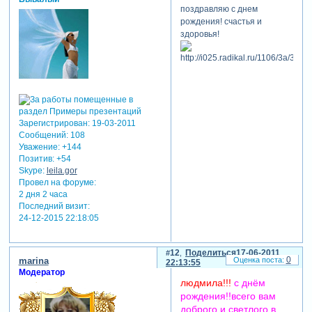
поздравляю с днем
рождения! счастья и
здоровья!
Зарегистрирован
: 19-03-2011
Сообщений:
108
Уважение:
+144
Позитив:
+54
Skype:
leila.gor
Провел на форуме:
2 дня 2 часа
Последний визит:
24-12-2015 22:18:05
12
Поделиться
17-06-2011
0
marina
22:13:55
Модератор
людмила!!!
с днём
рождения!!всего вам
доброго и светлого в