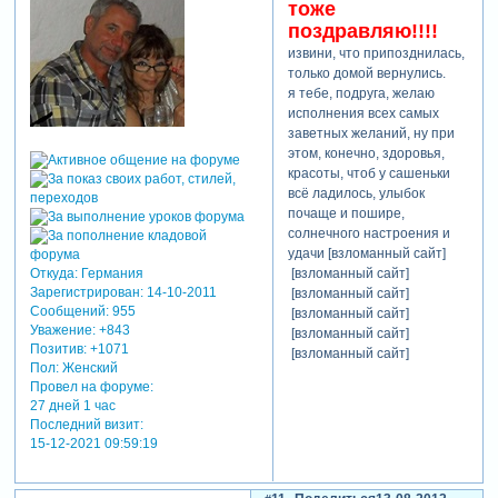
тоже
поздравляю!!!!
извини, что припозднилась,
только домой вернулись.
я тебе, подруга, желаю
исполнения всех самых
заветных желаний, ну при
этом, конечно, здоровья,
красоты, чтоб у сашеньки
всё ладилось, улыбок
почаще и пошире,
солнечного настроения и
удачи [взломанный сайт]
[взломанный сайт]
Откуда:
Германия
Зарегистрирован
: 14-10-2011
[взломанный сайт]
Сообщений:
955
[взломанный сайт]
Уважение:
+843
[взломанный сайт]
Позитив:
+1071
[взломанный сайт]
Пол:
Женский
Провел на форуме:
27 дней 1 час
Последний визит:
15-12-2021 09:59:19