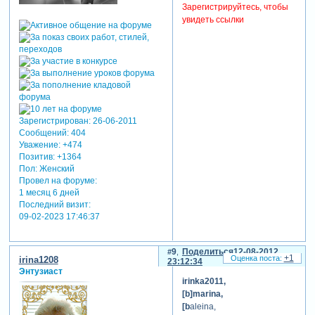
Зарегистрируйтесь, чтобы
увидеть ссылки
Зарегистрирован
: 26-06-2011
Сообщений:
404
Уважение:
+474
Позитив:
+1364
Пол:
Женский
Провел на форуме:
1 месяц 6 дней
Последний визит:
09-02-2023 17:46:37
9
Поделиться
12-08-2012
+1
irina1208
23:12:34
Энтузиаст
irinka2011,
[b]marina,
[b
aleina,