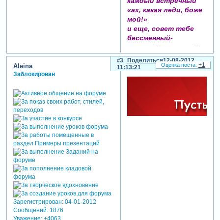
каждый встречный
«ах, какая леди, боже
мой!»
и еще, совет тебе
бессменный-
маленькую рюмочку
прими,
3
Поделиться
12-08-2012
+1
чтоб невольно думал
Aleina
11:13:21
Заблокирован
каждый встречный
«ах, какая баба, черт
возьми!»
Зарегистрируйтесь, чтобы
увидеть ссылки
Зарегистрирован
: 04-01-2012
Сообщений:
1876
Уважение:
+4063