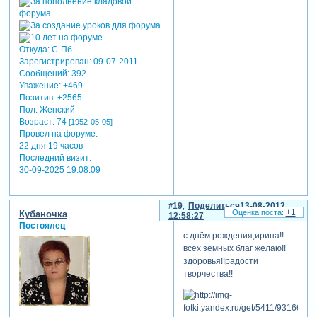
Откуда:
С-Пб
Зарегистрирован
: 09-07-2011
Сообщений:
392
Уважение:
+469
Позитив:
+2565
Пол:
Женский
Возраст:
74
[1952-05-05]
Провел на форуме:
22 дня 19 часов
Последний визит:
30-09-2025 19:08:09
19
Поделиться
13-08-2012
+1
Кубаночка
12:58:27
Постоялец
с днём рождения,ирина!!
всех земных благ желаю!!
здоровья!!радости
творчества!!