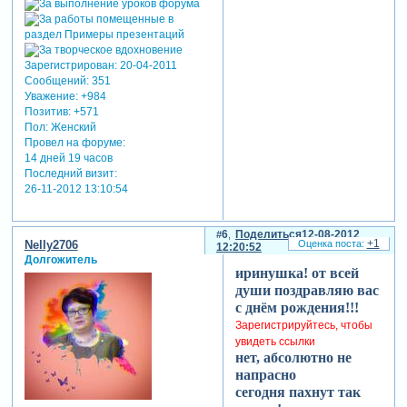
Зарегистрирован
: 20-04-2011
Сообщений:
351
Уважение:
+984
Позитив:
+571
Пол:
Женский
Провел на форуме:
14 дней 19 часов
Последний визит:
26-11-2012 13:10:54
6
Поделиться
12-08-2012
+1
Nelly2706
12:20:52
Долгожитель
иринушка! от всей
души поздравляю вас
с днём рождения!!!
Зарегистрируйтесь, чтобы
увидеть ссылки
нет, абсолютно не
напрасно
сегодня пахнут так