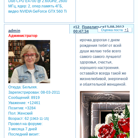
Duo CPU E4700 @ 2.60GHz, 2600
МГц, ядер: 2, опер.память 4ГБ,
видео NVIDIA GeForce GTX 560 Ti
12
Поделиться
13-08-2012
+1
admin
00:47:34
Администратор
ирочка дорогая с днем
рождения тебя! от всей
души желаю тебе всего
самого самого лучшего!
здоровья, счастья,
хорошего настроения.
оставайся всегда такой же
жизнелюбивой, энергичной
и обаятельной женщиной.
Откуда:
Бельгия.
Зарегистрирован
: 08-03-2011
Сообщений:
8919
Уважение:
+12461
Позитив:
+3284
Пол:
Женский
Возраст:
62
[1963-11-15]
Провел на форуме:
3 месяца 7 дней
Последний визит: