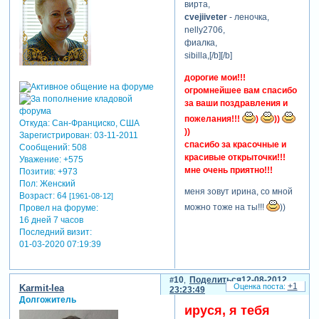
вирта,
cvejiiveter
- леночка,
nelly2706,
фиалка,
sibilla,[/b][/b]
дорогие мои!!!
огромнейшее вам спасибо
за ваши поздравления и
пожелания!!!
)
))
Откуда:
Сан-Франциско, США
))
Зарегистрирован
: 03-11-2011
спасибо за красочные и
Сообщений:
508
красивые открыточки!!!
Уважение:
+575
мне очень приятно!!!
Позитив:
+973
Пол:
Женский
меня зовут ирина, со мной
Возраст:
64
[1961-08-12]
можно тоже на ты!!!
))
Провел на форуме:
16 дней 7 часов
Последний визит:
01-03-2020 07:19:39
10
Поделиться
12-08-2012
+1
Karmit-lea
23:23:49
Долгожитель
ируся, я тебя