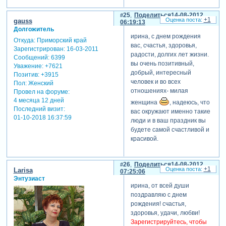
25
Поделиться
14-08-2012
+1
gauss
06:19:13
Долгожитель
ирина, с днем рождения
Откуда:
Приморский край
вас, счастья, здоровья,
Зарегистрирован
: 16-03-2011
радости, долгих лет жизни.
Сообщений:
6399
вы очень позитивный,
Уважение:
+7621
добрый, интересный
Позитив:
+3915
человек и во всех
Пол:
Женский
отношениях- милая
Провел на форуме:
4 месяца 12 дней
женщина
, надеюсь, что
Последний визит:
вас окружают именно такие
01-10-2018 16:37:59
люди и в ваш праздник вы
будете самой счастливой и
красивой.
26
Поделиться
14-08-2012
+1
Larisa
07:25:06
Энтузиаст
ирина, от всей души
поздравляю с днем
рождения! счастья,
здоровья, удачи, любви!
Зарегистрируйтесь, чтобы