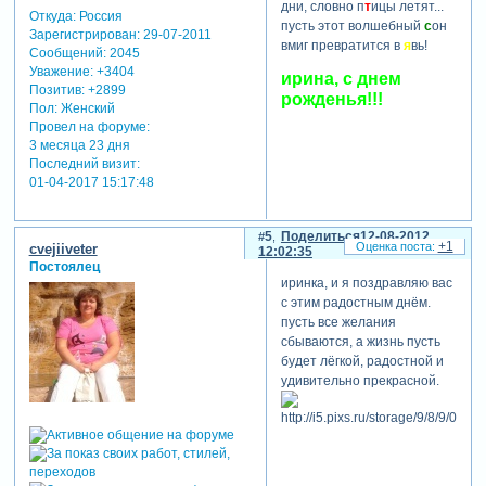
дни, словно п
т
ицы летят...
Откуда:
Россия
пусть этот волшебный
с
он
Зарегистрирован
: 29-07-2011
вмиг превратится в
я
вь!
Сообщений:
2045
Уважение:
+3404
ирина, с днем
Позитив:
+2899
рожденья!!!
Пол:
Женский
Провел на форуме:
3 месяца 23 дня
Последний визит:
01-04-2017 15:17:48
5
Поделиться
12-08-2012
+1
cvejiiveter
12:02:35
Постоялец
иринка, и я поздравляю вас
с этим радостным днём.
пусть все желания
сбываются, а жизнь пусть
будет лёгкой, радостной и
удивительно прекрасной.