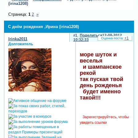
(irina1208)
Страница:
1
2
»
С днём рождения ,Ирина (irina1208)
1
Поделиться
12-08-2012
+1
Irinka2011
10:32:33
Долгожитель
море шуток и
веселья
и шампанское
рекой
так пуская твой
день рожденья
будет именно
такой!!!
Зарегистрируйтесь, чтобы
увидеть ссылки