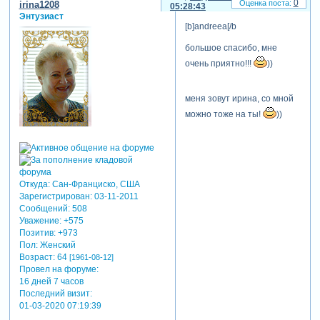
0
irina1208
05:28:43
Энтузиаст
[b]andreea[/b
большое спасибо, мне
очень приятно!!!
))
меня зовут ирина, со мной
можно тоже на ты!
))
Откуда:
Сан-Франциско, США
Зарегистрирован
: 03-11-2011
Сообщений:
508
Уважение:
+575
Позитив:
+973
Пол:
Женский
Возраст:
64
[1961-08-12]
Провел на форуме:
16 дней 7 часов
Последний визит:
01-03-2020 07:19:39