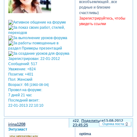
всеобъемлющей...все
родные и близкие
счастливы)
Зарегистрируйтесь, чтобы
увидеть ссылки
Зарегистрирован
: 22-01-2012
Сообщений:
517
Уважение:
+824
Позитив:
+401
Пол:
Женский
Возраст:
66
[1960-08-04]
Провел на форуме:
7 дней 21 час
Последний визит:
22-01-2013 22:10:10
22
Поделиться
13-08-2012
0
irina1208
23:45:25
Энтузиаст
optima