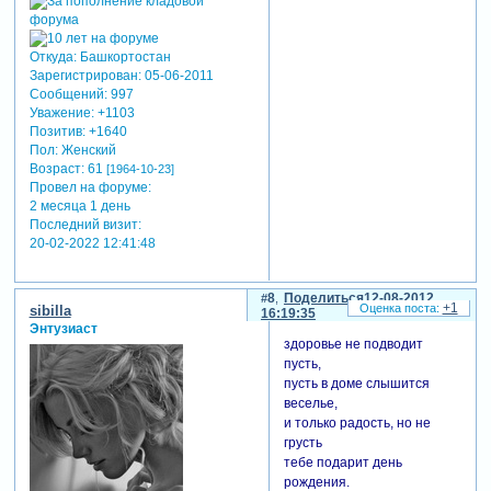
Откуда:
Башкортостан
Зарегистрирован
: 05-06-2011
Сообщений:
997
Уважение:
+1103
Позитив:
+1640
Пол:
Женский
Возраст:
61
[1964-10-23]
Провел на форуме:
2 месяца 1 день
Последний визит:
20-02-2022 12:41:48
8
Поделиться
12-08-2012
+1
sibilla
16:19:35
Энтузиаст
здоровье не подводит
пусть,
пусть в доме слышится
веселье,
и только радость, но не
грусть
тебе подарит день
рождения.