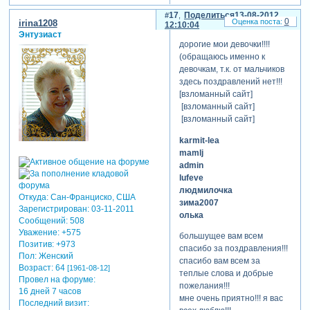
17
Поделиться
13-08-2012
0
irina1208
12:10:04
Энтузиаст
дорогие мои девочки!!!!
(обращаюсь именно к
девочкам, т.к. от мальчиков
здесь поздравлений нет!!!
[взломанный сайт]
[взломанный сайт]
[взломанный сайт]
karmit-lea
mamlj
admin
lufeve
людмилочка
Откуда:
Сан-Франциско, США
зима2007
Зарегистрирован
: 03-11-2011
олька
Сообщений:
508
Уважение:
+575
большущее вам всем
Позитив:
+973
спасибо за поздравления!!!
Пол:
Женский
спасибо вам всем за
Возраст:
64
[1961-08-12]
теплые слова и добрые
Провел на форуме:
пожелания!!!
16 дней 7 часов
мне очень приятно!!! я вас
Последний визит: