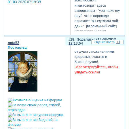
всех люблю!!!
01-03-2020 07:19:39
и как говорят здесь
американцы - "you make my
day!" что в переводе
означает "вы сделали мой
день!" [взломанный сайт]
[взломанный сайт]
18
Поделиться
13-08-2012
меня зовут ирина, со мной
+1
nata52
12:13:54
можно тоже на ты!!!
))
Постоялец
от души с пожеланиями
здоровья, счастья и
благополучия!
Зарегистрируйтесь, чтобы
увидеть ссылки