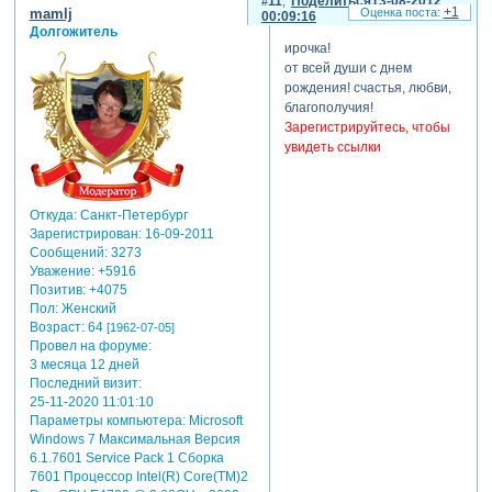
11
Поделиться
13-08-2012
+1
mamlj
00:09:16
Долгожитель
ирочка!
от всей души с днем
рождения! счастья, любви,
благополучия!
Зарегистрируйтесь, чтобы
увидеть ссылки
Откуда:
Санкт-Петербург
Зарегистрирован
: 16-09-2011
Сообщений:
3273
Уважение:
+5916
Позитив:
+4075
Пол:
Женский
Возраст:
64
[1962-07-05]
Провел на форуме:
3 месяца 12 дней
Последний визит:
25-11-2020 11:01:10
Параметры компьютера:
Microsoft
Windows 7 Максимальная Версия
6.1.7601 Service Pack 1 Сборка
7601 Процессор Intel(R) Core(TM)2