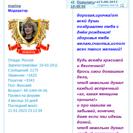
2
Поделиться
12-08-2012
+1
marina
10:49:50
Модератор
дорогая,ирочка!от
всей души
поздравляю тебя с
днём рождения!
здоровья тебе
желаю,счастья,исполнен
всех твоих желаний!
будь всегда красивой
Откуда:
Россия
и беспечной!
Зарегистрирован
: 19-03-2011
Сообщений:
2175
брось свои домашние
Уважение:
+2625
дела,
Позитив:
+3343
чтоб невольно думал
Пол:
Женский
каждый встречный
Возраст:
66
[1959-09-28]
«ах, какая женщина
Провел на форуме:
прошла!»
4 месяца 16 дней
и про макияж не
Последний визит:
забывай, конечно,
21-01-2023 23:13:39
даже если ты идешь
домой,
чтоб невольно думал