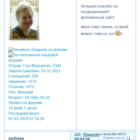
большое спасибо за
поздравление!!!
[взломанный сайт]
меня зовут ирина, со мной
можно тоже на ты!
)
Откуда:
Сан-Франциско, США
Зарегистрирован
: 03-11-2011
Сообщений:
508
Уважение:
+575
Позитив:
+973
Пол:
Женский
Возраст:
64
[1961-08-12]
Провел на форуме:
16 дней 7 часов
Последний визит:
01-03-2020 07:19:39
23
Поделиться
14-08-2012
+1
andreea
00:04:56