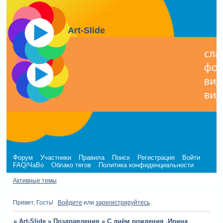
Art-Slide
Форум
Участники
Правила
Поиск
Регистрация
Войти
FAQ/ЧаВо
Облако тегов
Политика конфиденциальности
Активные темы
Привет, Гость!
Войдите
или
зарегистрируйтесь
.
»
Art-Slide
»
Поздравления
»
С днём рождения ,Ирина