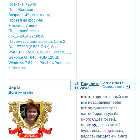
Позитив:
+2649
Пол:
Женский
Возраст:
49
[1977-05-18]
Провел на форуме:
3 месяца 7 дней
Последний визит:
04-12-2014 22:00:39
Параметры компьютера:
Core 2
Duo E7200 (2.533 GHz), Asus
P5K/EPU, RAM 8192 Mb, DirectX 11,
GeForce GT 640, HDD 120Gb,
Windows 7 64 bit, ProshowProducer
6 Portable
4
Поделиться
12-08-2012
+1
Вирта
11:24:45
Долгожитель
в
этот торжественный час
в
с
е поздравляют тебя,
вс
ё
получается враз,
нас
с
обирает судьба.
много
б
удет гостей,
много ч
у
десных затей,
будет веселье
д
ля всех,
радость как д
е
тский смех!