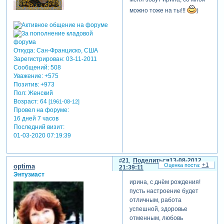
можно тоже на ты!!!
)
Откуда:
Сан-Франциско, США
Зарегистрирован
: 03-11-2011
Сообщений:
508
Уважение:
+575
Позитив:
+973
Пол:
Женский
Возраст:
64
[1961-08-12]
Провел на форуме:
16 дней 7 часов
Последний визит:
01-03-2020 07:19:39
21
Поделиться
13-08-2012
+1
optima
21:39:11
Энтузиаст
ирина, с днём рождения!
пусть настроение будет
отличным, работа
успешной, здоровье
отменным, любовь