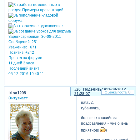
Зарегистрирован
: 30-08-2011
Сообщений:
251
Уважение:
+671
Позитив:
+242
Провел на форуме:
11 дней 3 часа
Последний визит:
05-12-2016 19:40:11
20
Поделиться
13-08-2012
0
irina1208
21:28:07
Энтузиаст
nata52,
кубаночка,
большое спасибо за
поздравления - мне очень
приятно!!!
)
меня зовут ирина, со мной