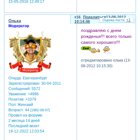
15-05-2016 12:49:17
16
Поделиться
13-08-2012
+1
Олька
10:14:46
Модератор
поздравляю с днем
рожденья!!! всего только
самого хорошего!!!
отредактировано олька (13-
08-2012 10:15:30)
Откуда:
Екатеринбург
Зарегистрирован
: 30-04-2011
Сообщений:
5572
Уважение:
+4986
Позитив:
+3379
Пол:
Женский
Возраст:
44
[1982-08-07]
Провел на форуме:
2 месяца 14 дней
Последний визит:
19-12-2022 12:03:54