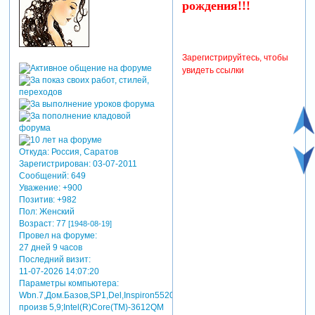
рождения!!!
Зарегистрируйтесь, чтобы
увидеть ссылки
Откуда:
Россия, Саратов
Зарегистрирован
: 03-07-2011
Сообщений:
649
Уважение:
+900
Позитив:
+982
Пол:
Женский
Возраст:
77
[1948-08-19]
Провел на форуме:
27 дней 9 часов
Последний визит:
11-07-2026 14:07:20
Параметры компьютера:
Wbn.7,Дом.Базов,SP1,Del,Inspiron5520,индекс
произв 5,9;Intel(R)Core(TM)-3612QM