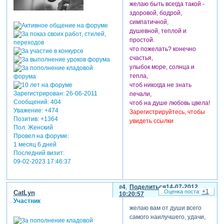
желаю быть всегда такой -
здоровой, бодрой,
симпатичной,
душевной, теплой и
простой.
что пожелать? конечно
счастья,
улыбок море, солнца и
тепла,
чтоб никогда не знать
Зарегистрирован
: 26-06-2011
печали,
Сообщений:
404
чтоб на душе любовь цвела!
Уважение:
+474
Зарегистрируйтесь, чтобы
Позитив:
+1364
увидеть ссылки
Пол:
Женский
Провел на форуме:
1 месяц 6 дней
Последний визит:
09-02-2023 17:46:37
4
Поделиться
14-07-2012
+1
CatLyn
10:20:57
Участник
желаю вам от души всего
самого наилучшего, удачи,