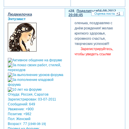
28
Поделиться
04-08-2012
+1
Людмилочка
20:08:45
Энтузиаст
оленька, поздравляю с
днём рождения! желаю
крепкого здоровья,
огромного счастья,
творческих успехов!!!
Зарегистрируйтесь,
чтобы увидеть ссылки
Откуда:
Россия, Саратов
Зарегистрирован
: 03-07-2011
Сообщений:
649
Уважение:
+900
Позитив:
+982
Пол:
Женский
Возраст:
77
[1948-08-19]
Провел на форуме: