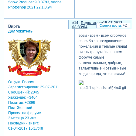
Show Producer 9.0.3793, Adobe
Photoshop 2021 22.1.0.94
14
Поделиться
15-07-2012
+2
Вирта
08:33:04
Долгожитель
всем - всем - всем огромное
спасибо за поздравления,
пожелания и теплые слова!
очень тронута! на нашем
форуме самые
замечательные, добрые,
талантливые и отзывчивые
люди. я рада, что я с вами!
Откуда:
Россия
Зарегистрирован
: 29-07-2011
Сообщений:
2045
Уважение:
+3404
Позитив:
+2899
Пол:
Женский
Провел на форуме:
3 месяца 23 дня
Последний визит:
01-04-2017 15:17:48