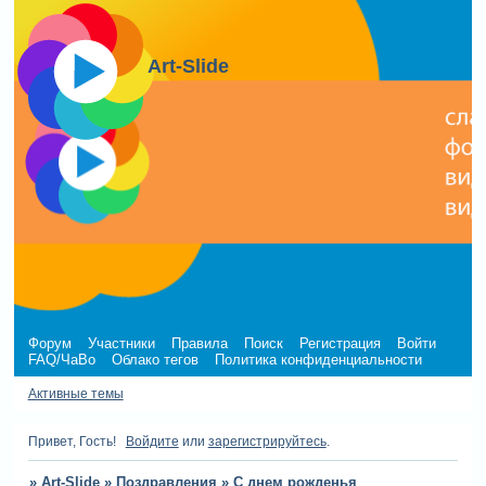
Art-Slide
Форум
Участники
Правила
Поиск
Регистрация
Войти
FAQ/ЧаВо
Облако тегов
Политика конфиденциальности
Активные темы
Привет, Гость!
Войдите
или
зарегистрируйтесь
.
»
Art-Slide
»
Поздравления
»
С днем рожденья