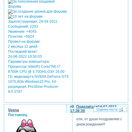
Зарегистрирован
: 29-04-2011
Сообщений:
2203
Уважение:
+4045
Позитив:
+5824
Провел на форуме:
2 месяца 12 дней
Последний визит:
24-06-2022 18:50:03
Параметры компьютера:
Процессор: Intel(R) Core(TM) i7-
8700K CPU @ 3.70GHz,ОЗУ 16,00
ГБ, видеокарта NVIDIA GeForce GTX
1070,8Gb Windows10 Pro, 64-
разрядная, ProShow Producer
9.0.3797
9
Поделиться
14-07-2012
+1
Vesna
17:36:39
Постоялец
оля, от души поздравляю с
днем рождения!!!