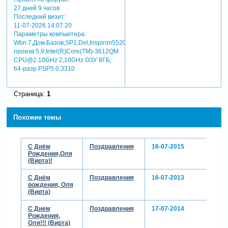
27 дней 9 часов
Последний визит:
11-07-2026 14:07:20
Параметры компьютера:
Wbn.7,Дом.Базов,SP1,Del,Inspiron5520,индекс
произв 5,9;Intel(R)Core(TM)-3612QM
CPU@2.10GHz 2,10GHz ОЗУ 8ГБ;
64-разр PSP5.0.3310
Страница:
1
Похожие темы
С Днём
Поздравления
16-07-2015
Рождения,Оля
(Вирта)!
С Днём
Поздравления
16-07-2013
рождения, Оля
(Вирта)
С Днем
Поздравления
17-07-2014
Рождения,
Оля!!! (Вирта)