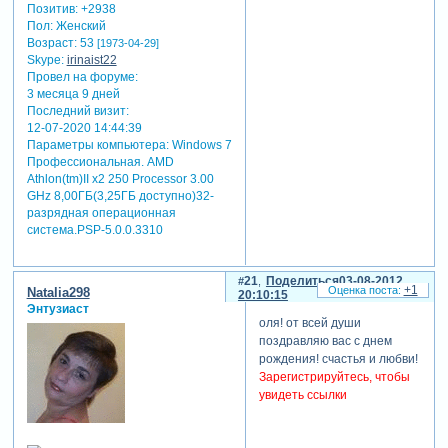
Позитив:
+2938
Пол:
Женский
Возраст:
53
[1973-04-29]
Skype:
irinaist22
Провел на форуме:
3 месяца 9 дней
Последний визит:
12-07-2020 14:44:39
Параметры компьютера:
Windows 7
Профессиональная. AMD
Athlon(tm)II x2 250 Processor 3.00
GHz 8,00ГБ(3,25ГБ доступно)32-
разрядная операционная
система.PSP-5.0.0.3310
21
Поделиться
03-08-2012
+1
Natalia298
20:10:15
Энтузиаст
оля! от всей души
поздравляю вас с днем
рождения! счастья и любви!
Зарегистрируйтесь, чтобы
увидеть ссылки