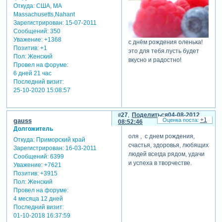
Откуда:
США, MA
Massachusetts,Nahant
Зарегистрирован
: 15-07-2011
Сообщений:
350
Уважение:
+1368
с днём рождения оленька!
Позитив:
+1
это для тебя.пусть будет
Пол:
Женский
вкусно и радостно!
Провел на форуме:
6 дней 21 час
Последний визит:
25-10-2020 15:08:57
27
Поделиться
04-08-2012
+1
gauss
08:52:46
Долгожитель
оля , с днем рождения,
Откуда:
Приморский край
счастья, здоровья, любящих
Зарегистрирован
: 16-03-2011
людей всегда рядом, удачи
Сообщений:
6399
и успеха в творчестве.
Уважение:
+7621
Позитив:
+3915
Пол:
Женский
Провел на форуме:
4 месяца 12 дней
Последний визит:
01-10-2018 16:37:59