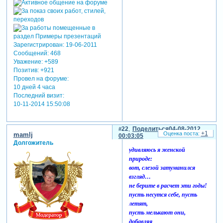
Зарегистрирован
: 19-06-2011
Сообщений:
468
Уважение:
+589
Позитив:
+921
Провел на форуме:
10 дней 4 часа
Последний визит:
10-11-2014 15:50:08
22
Поделиться
04-08-2012
+1
mamlj
00:03:05
Долгожитель
удивляюсь я женской
природе:
вот, слезой затуманился
взгляд…
не берите в расчет эти годы!
пусть несутся себе, пусть
летят,
пусть мелькают они,
добавляя