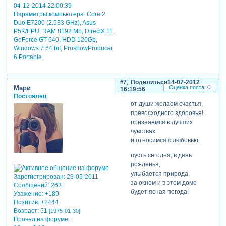
04-12-2014 22:00:39
Параметры компьютера:
Core 2
Duo E7200 (2.533 GHz), Asus
P5K/EPU, RAM 8192 Mb, DirectX 11,
GeForce GT 640, HDD 120Gb,
Windows 7 64 bit, ProshowProducer
6 Portable
7
Поделиться
14-07-2012
0
Мари
16:19:56
Постоялец
от души желаем счастья,
превосходного здоровья!
признаемся в лучших
чувствах
и относимся с любовью.
пусть сегодня, в день
рожденья,
улыбается природа,
Зарегистрирован
: 23-05-2011
за окном и в этом доме
Сообщений:
263
будет ясная погода!
Уважение:
+189
Позитив:
+2444
Возраст:
51
[1975-01-30]
Провел на форуме: