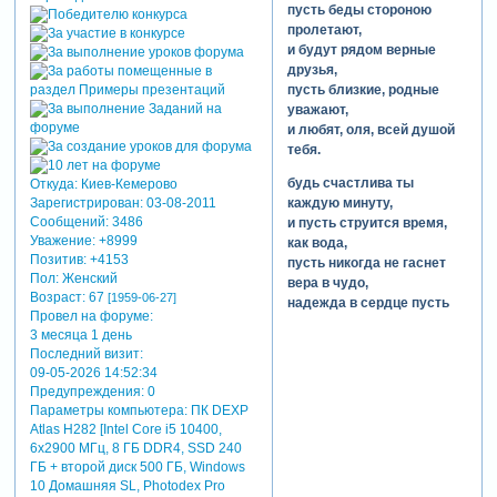
пусть беды стороною
пролетают,
и будут рядом верные
друзья,
пусть близкие, родные
уважают,
и любят, оля, всей душой
тебя.
будь счастлива ты
Откуда:
Киев-Кемерово
каждую минуту,
Зарегистрирован
: 03-08-2011
Сообщений:
3486
и пусть струится время,
Уважение:
+8999
как вода,
Позитив:
+4153
пусть никогда не гаснет
Пол:
Женский
вера в чудо,
Возраст:
67
[1959-06-27]
надежда в сердце пусть
Провел на форуме:
живет всегда!
3 месяца 1 день
Последний визит:
отредактировано nelly2706
09-05-2026 14:52:34
(15-07-2012 07:21:54)
Предупреждения:
0
Параметры компьютера:
ПК DEXP
Atlas H282 [Intel Core i5 10400,
6x2900 МГц, 8 ГБ DDR4, SSD 240
ГБ + второй диск 500 ГБ, Windows
10 Домашняя SL, Photodex Pro