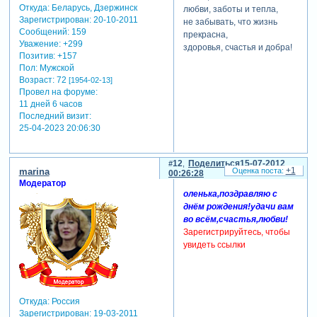
Откуда:
Беларусь, Дзержинск
любви, заботы и тепла,
Зарегистрирован
: 20-10-2011
не забывать, что жизнь
Сообщений:
159
прекрасна,
Уважение:
+299
здоровья, счастья и добра!
Позитив:
+157
Пол:
Мужской
Возраст:
72
[1954-02-13]
Провел на форуме:
11 дней 6 часов
Последний визит:
25-04-2023 20:06:30
12
Поделиться
15-07-2012
+1
marina
00:26:28
Модератор
оленька,поздравляю с
днём рождения!удачи вам
во всём,счастья,любви!
Зарегистрируйтесь, чтобы
увидеть ссылки
Откуда:
Россия
Зарегистрирован
: 19-03-2011