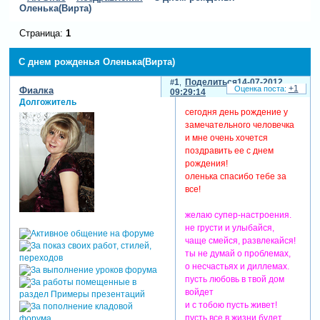
Оленька(Вирта)
Страница:
1
С днем рожденья Оленька(Вирта)
1
Поделиться
14-07-2012
+1
Фиалка
09:29:14
Долгожитель
сегодня день рождение у
замечательного человечка
и мне очень хочется
поздравить ее с днем
рождения!
оленька спасибо тебе за
все!
желаю супер-настроения.
не грусти и улыбайся,
чаще смейся, развлекайся!
ты не думай о проблемах,
о несчастьях и диллемах.
пусть любовь в твой дом
войдет
и с тобою пусть живет!
пусть все в жизни будет