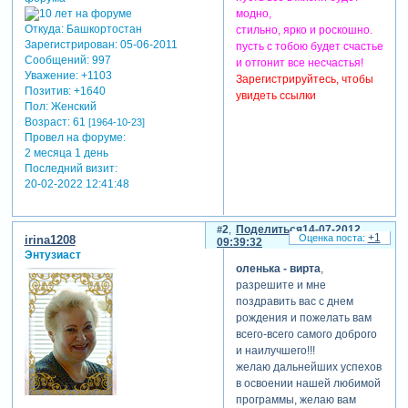
модно,
Откуда:
Башкортостан
стильно, ярко и роскошно.
Зарегистрирован
: 05-06-2011
пусть с тобою будет счастье
Сообщений:
997
и отгонит все несчастья!
Уважение:
+1103
Зарегистрируйтесь, чтобы
Позитив:
+1640
увидеть ссылки
Пол:
Женский
Возраст:
61
[1964-10-23]
Провел на форуме:
2 месяца 1 день
Последний визит:
20-02-2022 12:41:48
2
Поделиться
14-07-2012
+1
irina1208
09:39:32
Энтузиаст
оленька - вирта
,
разрешите и мне
поздравить вас с днем
рождения и пожелать вам
всего-всего самого доброго
и наилучшего!!!
желаю дальнейших успехов
в освоении нашей любимой
программы, желаю вам