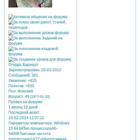
Откуда:
Барнаул
Зарегистрирован
: 20-03-2012
Сообщений:
361
Уважение:
+825
Позитив:
+930
Пол:
Женский
Возраст:
49
[1977-01-20]
Провел на форуме:
1 месяц 10 дней
Последний визит:
19-02-2024 12:07:11
Параметры компьютера:
Windows
10 64 bitТип процессораA6-
5400KТактовая частота
процессора3.6 ГГцОперативная