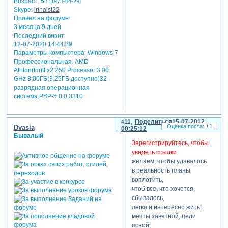
Возраст:
53
[1973-04-29]
Skype:
irinaist22
Провел на форуме:
3 месяца 9 дней
Последний визит:
12-07-2020 14:44:39
Параметры компьютера:
Windows 7
Профессиональная. AMD
Athlon(tm)II x2 250 Processor 3.00
GHz 8,00ГБ(3,25ГБ доступно)32-
разрядная операционная
система.PSP-5.0.0.3310
11
Поделиться
15-07-2012
+1
Dvasia
00:25:12
Бывалый
Зарегистрируйтесь, чтобы
увидеть ссылки
желаем, чтобы удавалось
в реальность планы
воплотить,
чтоб все, что хочется,
сбывалось,
легко и интересно жить!
мечты заветной, цели
ясной,