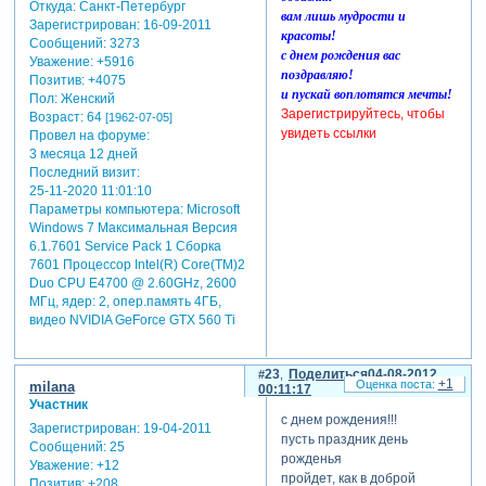
Откуда:
Санкт-Петербург
вам лишь мудрости и
Зарегистрирован
: 16-09-2011
красоты!
Сообщений:
3273
с днем рождения вас
Уважение:
+5916
поздравляю!
Позитив:
+4075
и пускай воплотятся мечты!
Пол:
Женский
Зарегистрируйтесь, чтобы
Возраст:
64
[1962-07-05]
увидеть ссылки
Провел на форуме:
3 месяца 12 дней
Последний визит:
25-11-2020 11:01:10
Параметры компьютера:
Microsoft
Windows 7 Максимальная Версия
6.1.7601 Service Pack 1 Сборка
7601 Процессор Intel(R) Core(TM)2
Duo CPU E4700 @ 2.60GHz, 2600
МГц, ядер: 2, опер.память 4ГБ,
видео NVIDIA GeForce GTX 560 Ti
23
Поделиться
04-08-2012
+1
milana
00:11:17
Участник
с днем рождения!!!
Зарегистрирован
: 19-04-2011
пусть праздник день
Сообщений:
25
рожденья
Уважение:
+12
пройдет, как в доброй
Позитив:
+208