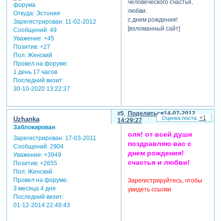
человеческого счастья,
любви.
Откуда:
Эстония
с днем рождения!
Зарегистрирован
: 11-02-2012
[взломанный сайт]
Сообщений:
49
Уважение:
+45
Позитив:
+27
Пол:
Женский
Провел на форуме:
1 день 17 часов
Последний визит:
30-10-2020 13:22:37
5
Поделиться
14-07-2012
+1
Uzhanka
14:29:27
Заблокирован
оля! от всей души
Зарегистрирован
: 17-03-2011
поздравляю вас с
Сообщений:
2904
днем рождения!
Уважение:
+3949
счастья и любви!
Позитив:
+2655
Пол:
Женский
Провел на форуме:
Зарегистрируйтесь, чтобы
3 месяца 4 дня
увидеть ссылки
Последний визит:
01-12-2014 22:49:43