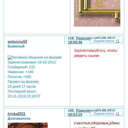
19
Поделиться
03-08-2012
+1
antonina52
19:56:48
Бывалый
Зарегистрируйтесь, чтобы
увидеть ссылки
Зарегистрирован
: 16-02-2012
Сообщений:
133
Уважение:
+180
Позитив:
+580
Провел на форуме:
29 дней 17 часов
Последний визит:
23-11-2019 23:18:57
20
Поделиться
03-08-2012
+1
Irinka2011
20:03:19
Долгожитель
счастья,здоровья,удачи