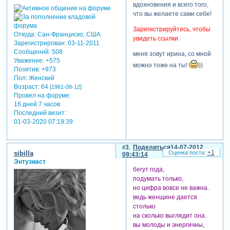
вдохновения и всего того,
что вы желаете сами себе!
Зарегистрируйтесь, чтобы
Откуда:
Сан-Франциско, США
увидеть ссылки
Зарегистрирован
: 03-11-2011
Сообщений:
508
меня зовут ирина, со мной
Уважение:
+575
можно тоже на ты!
))
Позитив:
+973
Пол:
Женский
Возраст:
64
[1961-08-12]
Провел на форуме:
16 дней 7 часов
Последний визит:
01-03-2020 07:19:39
3
Поделиться
14-07-2012
+1
sibilla
09:43:14
Энтузиаст
бегут года,
подумать только,
но цифра вовсе не важна.
ведь женщине дается
столько
на сколько выглядит она.
вы молоды и энергичны,