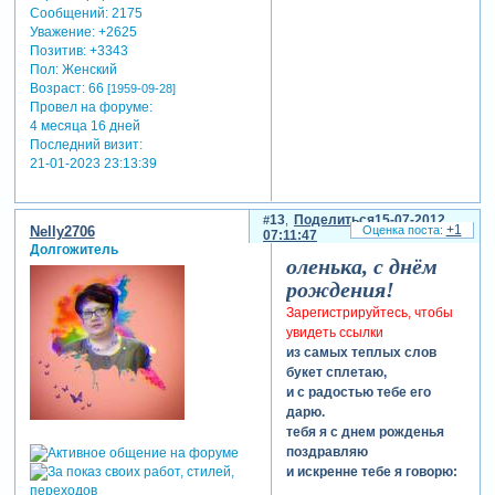
Сообщений:
2175
Уважение:
+2625
Позитив:
+3343
Пол:
Женский
Возраст:
66
[1959-09-28]
Провел на форуме:
4 месяца 16 дней
Последний визит:
21-01-2023 23:13:39
13
Поделиться
15-07-2012
+1
Nelly2706
07:11:47
Долгожитель
оленька, с днём
рождения!
Зарегистрируйтесь, чтобы
увидеть ссылки
из самых теплых слов
букет сплетаю,
и с радостью тебе его
дарю.
тебя я с днем рожденья
поздравляю
и искренне тебе я говорю: