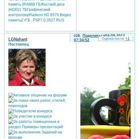
память (RAM)8 ГБЖесткий диск
(HDD)1 ТБГрафический
контроллерRadeon HD 8570.Видео
память2 rГБ . PSP7.0.3527 RUS
26
Поделиться
04-08-2012
+1
LGNahant
07:34:52
Постоялец